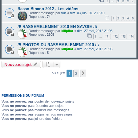
1
4
5
6
7
…
Rasso Binano 2012 - Les vidéos
Dernier message par
turt
«
dim. 03 juin, 2012 13:01
Réponses :
74
1
2
3
4
5
/!\ RASSEMBLEMENT 2010 EN SAVOIE /!\
Dernier message par
killpilot
«
dim. 27 mai, 2012 21:05
Réponses :
2605
1
171
172
173
174
…
/!\ PHOTOS DU RASSEMBLEMENT 2010 /!\
Dernier message par
killpilot
«
dim. 27 mai, 2012 21:05
Réponses :
5
Nouveau sujet
1
2
Suivante
53 sujets
PERMISSIONS DU FORUM
Vous
ne pouvez pas
poster de nouveaux sujets
Vous
ne pouvez pas
répondre aux sujets
Vous
ne pouvez pas
modifier vos messages
Vous
ne pouvez pas
supprimer vos messages
Vous
ne pouvez pas
joindre des fichiers