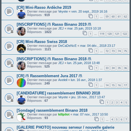
[CR] Mini-Rasso Ardèche 2019
Dernier message par
Veyete
«
ven. 20 sept., 2019 16:16
Réponses :
919
1
59
60
61
62
…
[INSCRIPTIONS] /!\ Rasso Binano 2019 /!\
Dernier message par
JEJ
«
mar. 25 juin, 2019 10:18
Réponses :
1822
1
119
120
121
122
…
[CR] Mini-Rasso Swiss 2018
Dernier message par
DeCaDeNcE
«
mar. 04 déc., 2018 23:17
Réponses :
1121
1
72
73
74
75
…
[INSCRIPTIONS] /!\ Rasso Binano 2018 /!\
Dernier message par
JEJ
«
lun. 25 juin, 2018 13:48
Réponses :
525
1
33
34
35
36
…
[CR] /!\ Rassemblement Jura 2017 /!\
Dernier message par
Axeleil
«
lun. 16 avr., 2018 1:37
Réponses :
249
1
14
15
16
17
…
[CANDIDATURE] rassemblement BINANO 2018
Dernier message par
Veyete
«
jeu. 16 nov., 2017 13:47
Réponses :
67
1
2
3
4
5
[Sondage] rassemblement Binano 2018
Dernier message par
killpilot
«
mar. 07 nov., 2017 10:50
Réponses :
93
1
4
5
6
7
…
[GALERIE PHOTO] nouveau serveur / nouvelle galerie