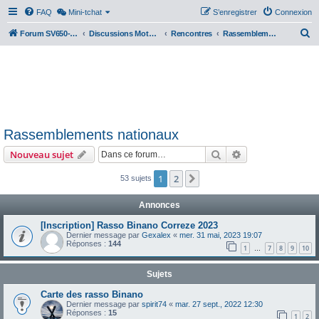
FAQ
Mini-tchat
S’enregistrer
Connexion
R
Forum SV650-SV1000
Discussions Motos & Motard(e)s
Rencontres
Rassemblements nationaux
e
c
h
e
r
Rassemblements nationaux
c
Rechercher
Recherche avanc
Nouveau sujet
h
e
1
2
Suivante
53 sujets
r
Annonces
[Inscription] Rasso Binano Correze 2023
Dernier message par
Gexalex
«
mer. 31 mai, 2023 19:07
Réponses :
144
1
7
8
9
10
…
Sujets
Carte des rasso Binano
Dernier message par
spirit74
«
mar. 27 sept., 2022 12:30
Réponses :
15
1
2