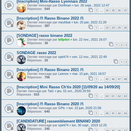
[Inscription] Mini-Rasso Lyonnais 2022
Dernier message par
Donfman
«
lun. 26 sept., 2022 12:47
Réponses :
544
1
34
35
36
37
…
[Inscription] /!\ Rasso Binano 2022 /!\
Dernier message par
meuhbat
«
lun. 20 juin, 2022 21:28
Réponses :
387
1
23
24
25
26
…
[SONDAGE] rasso binano 2022
Dernier message par
killpilot
«
lun. 22 nov., 2021 16:07
Réponses :
30
1
2
3
SONDAGE rasso 2022
Dernier message par
spirit74
«
ven. 12 nov., 2021 22:49
Réponses :
20
1
2
[Inscription] /!\ Rasso Binano 2021 /!\
Dernier message par
Leenox
«
mar. 15 juin, 2021 18:57
Réponses :
706
1
45
46
47
48
…
[Inscription] Mini Rasso Ch'tis 2020 [11/09/20 au 14/09/20]
Dernier message par
TaG
«
jeu. 01 oct., 2020 20:59
Réponses :
933
1
60
61
62
63
…
[Inscription] /!\ Rasso Binano 2020 /!\
Dernier message par
GPic
«
lun. 22 juin, 2020 21:58
Réponses :
640
1
40
41
42
43
…
[CANDIDATURE] rassemblement BINANO 2020
Dernier message par
spirit74
«
lun. 30 sept., 2019 12:25
Réponses :
245
1
14
15
16
17
…