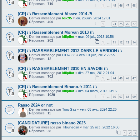
Réponses :
710
1
45
46
47
48
…
[CR] /!\ Rassemblement Alsace 2014 /!\
Dernier message par
loïc95
«
jeu. 26 juin, 2014 17:01
Réponses :
400
1
24
25
26
27
…
[CR] /!\ Rassemblement Morvan 2013 /!\
Dernier message par
killpilot
«
mar. 09 juil., 2013 10:56
Réponses :
202
1
11
12
13
14
…
[CR] /!\ RASSEMBLEMENT 2012 DANS LE VERDON /!\
Dernier message par
FlOw-83
«
ven. 01 juin, 2012 22:55
Réponses :
12
[CR] /!\ RASSEMBLEMENT 2010 EN SAVOIE /!\
Dernier message par
killpilot
«
dim. 27 mai, 2012 21:04
Réponses :
702
1
44
45
46
47
…
[CR] /!\ Rassemblement Binano.fr 2011 /!\
Dernier message par
killpilot
«
dim. 04 mars, 2012 13:16
Réponses :
1029
1
66
67
68
69
…
Rasso 2024 or not
Dernier message par
TonyGaz
«
ven. 05 avr., 2024 22:26
Réponses :
11
[CANDIDATURE] rasso binano 2023
Dernier message par
Titounecsn
«
mar. 25 oct., 2022 16:06
Réponses :
38
1
2
3