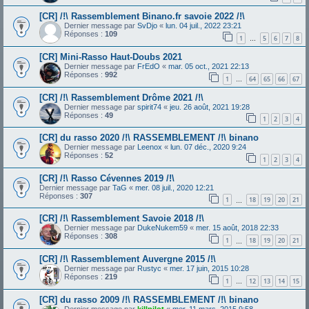
[CR] /!\ Rassemblement Binano.fr savoie 2022 /!\
Dernier message par
SvDjo
«
lun. 04 juil., 2022 23:21
Réponses :
109
1
5
6
7
8
…
[CR] Mini-Rasso Haut-Doubs 2021
Dernier message par
FrEdO
«
mar. 05 oct., 2021 22:13
Réponses :
992
1
64
65
66
67
…
[CR] /!\ Rassemblement Drôme 2021 /!\
Dernier message par
spirit74
«
jeu. 26 août, 2021 19:28
Réponses :
49
1
2
3
4
[CR] du rasso 2020 /!\ RASSEMBLEMENT /!\ binano
Dernier message par
Leenox
«
lun. 07 déc., 2020 9:24
Réponses :
52
1
2
3
4
[CR] /!\ Rasso Cévennes 2019 /!\
Dernier message par
TaG
«
mer. 08 juil., 2020 12:21
Réponses :
307
1
18
19
20
21
…
[CR] /!\ Rassemblement Savoie 2018 /!\
Dernier message par
DukeNukem59
«
mer. 15 août, 2018 22:33
Réponses :
308
1
18
19
20
21
…
[CR] /!\ Rassemblement Auvergne 2015 /!\
Dernier message par
Rustyc
«
mer. 17 juin, 2015 10:28
Réponses :
219
1
12
13
14
15
…
[CR] du rasso 2009 /!\ RASSEMBLEMENT /!\ binano
Dernier message par
killpilot
«
mer. 11 mars, 2015 9:58