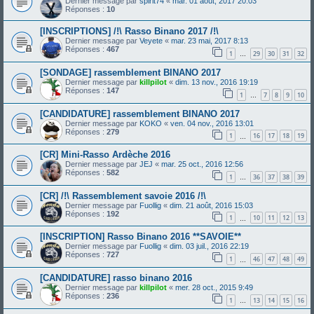
Dernier message par
spirit74
«
mar. 01 août, 2017 20:03
Réponses :
10
[INSCRIPTIONS] /!\ Rasso Binano 2017 /!\
Dernier message par
Veyete
«
mar. 23 mai, 2017 8:13
Réponses :
467
1
29
30
31
32
…
[SONDAGE] rassemblement BINANO 2017
Dernier message par
killpilot
«
dim. 13 nov., 2016 19:19
Réponses :
147
1
7
8
9
10
…
[CANDIDATURE] rassemblement BINANO 2017
Dernier message par
KOKO
«
ven. 04 nov., 2016 13:01
Réponses :
279
1
16
17
18
19
…
[CR] Mini-Rasso Ardèche 2016
Dernier message par
JEJ
«
mar. 25 oct., 2016 12:56
Réponses :
582
1
36
37
38
39
…
[CR] /!\ Rassemblement savoie 2016 /!\
Dernier message par
Fuollig
«
dim. 21 août, 2016 15:03
Réponses :
192
1
10
11
12
13
…
[INSCRIPTION] Rasso Binano 2016 **SAVOIE**
Dernier message par
Fuollig
«
dim. 03 juil., 2016 22:19
Réponses :
727
1
46
47
48
49
…
[CANDIDATURE] rasso binano 2016
Dernier message par
killpilot
«
mer. 28 oct., 2015 9:49
Réponses :
236
1
13
14
15
16
…