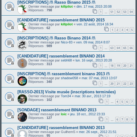
[INSCRIPTIONS] /!\ Rasso Binano 2015 /!\
Dernier message par
killpilot
«
dim. 17 mai, 2015 20:08
Réponses :
798
1
51
52
53
54
…
[CANDIDATURE] rassemblement BINANO 2015
Dernier message par
killpilot
«
ven. 22 août, 2014 16:34
Réponses :
62
1
2
3
4
5
[INSCRIPTIONS] /!\ Rasso Binano 2014 /!\
Dernier message par
Nico-83
«
ven. 09 mai, 2014 8:07
Réponses :
989
1
63
64
65
66
…
[CANDIDATURE] rassemblement BINANO 2014
Dernier message par
sebh68
«
lun. 16 sept., 2013 20:28
Réponses :
313
1
18
19
20
21
…
[INSCRIPTION] /!\ rassemblement binano 2013 /!\
Dernier message par
shadow058
«
mar. 07 mai, 2013 13:07
Réponses :
340
1
20
21
22
23
…
[RASSO-2013] Visite musée (inscriptions terminées)
Dernier message par
Tom34
«
mar. 30 avr., 2013 17:19
Réponses :
102
1
4
5
6
7
…
[SONDAGE] rassemblement BINANO 2013
Dernier message par
loic
«
jeu. 18 oct., 2012 23:33
Réponses :
127
1
6
7
8
9
…
[CANDIDATURE] rassemblement BINANO 2013
Dernier message par
GuilhemS
«
mer. 26 sept., 2012 21:51
Réponses :
95