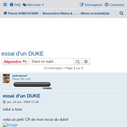
FAQ
Mini-tchat
S’enregistrer
Connexion
R
Forum SV650-SV1000
Discussions Motos & Motard(e)s
Motos et motard(e)s
e
c
h
e
r
essai d'un DUKE
c
Rechercher
Recherche avancée
Répondre
h
e
14 messages • Page
1
sur
1
r
jadespearl
Pilote 50 cm3
essai d'un DUKE
M
jeu. 24 avr., 2008 17:38
e
s
salut a tous
s
a
g
voila un petit CR de mon essai du duke!
e