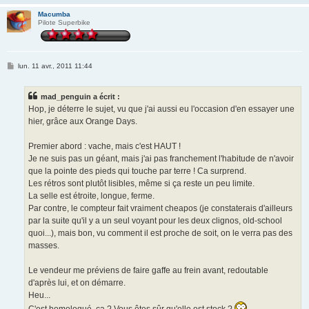
Macumba
Pilote Superbike
M
lun. 11 avr., 2011 11:44
e
s
s
mad_penguin a écrit :
a
g
Hop, je déterre le sujet, vu que j'ai aussi eu l'occasion d'en essayer une
e
hier, grâce aux Orange Days.
Premier abord : vache, mais c'est HAUT !
Je ne suis pas un géant, mais j'ai pas franchement l'habitude de n'avoir
que la pointe des pieds qui touche par terre ! Ca surprend.
Les rétros sont plutôt lisibles, même si ça reste un peu limite.
La selle est étroite, longue, ferme.
Par contre, le compteur fait vraiment cheapos (je constaterais d'ailleurs
par la suite qu'il y a un seul voyant pour les deux clignos, old-school
quoi...), mais bon, vu comment il est proche de soit, on le verra pas des
masses.
Le vendeur me préviens de faire gaffe au frein avant, redoutable
d'après lui, et on démarre.
Heu...