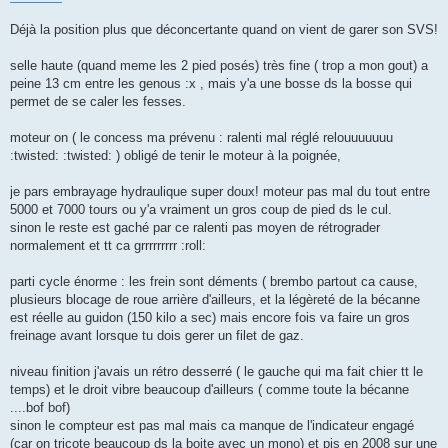
Déjà la position plus que déconcertante quand on vient de garer son SVS!
selle haute (quand meme les 2 pied posés) très fine ( trop a mon gout) a
peine 13 cm entre les genous :x , mais y'a une bosse ds la bosse qui
permet de se caler les fesses.
moteur on ( le concess ma prévenu : ralenti mal réglé relouuuuuuu
:twisted: :twisted: ) obligé de tenir le moteur à la poignée,
je pars embrayage hydraulique super doux! moteur pas mal du tout entre
5000 et 7000 tours ou y'a vraiment un gros coup de pied ds le cul.
sinon le reste est gaché par ce ralenti pas moyen de rétrograder
normalement et tt ca grrrrrrrrr :roll:
parti cycle énorme : les frein sont déments ( brembo partout ca cause,
plusieurs blocage de roue arrière d'ailleurs, et la légèreté de la bécanne
est réelle au guidon (150 kilo a sec) mais encore fois va faire un gros
freinage avant lorsque tu dois gerer un filet de gaz.
niveau finition j'avais un rétro desserré ( le gauche qui ma fait chier tt le
temps) et le droit vibre beaucoup d'ailleurs ( comme toute la bécanne
....bof bof)
sinon le compteur est pas mal mais ca manque de l'indicateur engagé
(car on tricote beaucoup ds la boite avec un mono) et pis en 2008 sur une