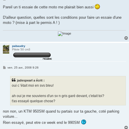
e
s
Pareil un ti essaie de cette moto me plairait bien aussi
s
a
g
D'ailleur question, quelles sont les conditions pour faire un essaie d'une
e
moto ? (mise à part le permis A ! )
pabaudry
Pilote 50 cm3
M
ven. 25 avr., 2008 9:26
e
s
s
jadespearl a écrit :
a
g
oui c 'était moi en svs bleu!
e
ah oui je me souviens d'un sv n gris garé devant, c'etait toi?
t'as essayé quelque chose?
non non, un KTM 950SM quand tu partais sur ta gauche, coté parking
voiture...
Rien essayé, peut etre ce week end le 990SM