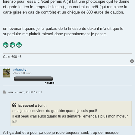
lorenzo pour l'essai c 'était permis A ( il fait une photocopie qu'il te donne
et garde le tien le temps de l'essai) , un contrat de prêt (qui remplace la
carte grise en cas de contrôle) et un chèque de 800 euros de caution.
en revenant quand je lui parlais de la finesse du duke il m'a dit que le
superduke me plairait mieux! donc prochainement je pense.
Gsxr 600 k6
pabaudry
Pilote 50 cm3
M
ven. 25 avr., 2008 12:51
e
s
s
jadespearl a écrit :
a
g
ouia je me souviens du gros ktm quand je suis parti!
e
il est beau d'ailleurs! quand tu as démarré j'entendais plus mon moteur
lol!
Arf ça doit être pour ça que je roule toujours seul, trop de musique