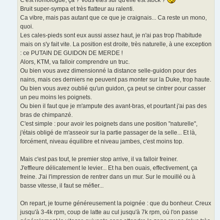
C'est homologué, ça ? Vous êtes sûr qu'elle est stock ?
Bruit super-sympa et très flatteur au ralenti.
Ca vibre, mais pas autant que ce que je craignais... Ca reste un mono,
quoi.
Les cales-pieds sont eux aussi assez haut, je n'ai pas trop l'habitude
mais on s'y fait vite. La position est droite, très naturelle, à une exception
: ce PUTAIN DE GUIDON DE MERDE !
Alors, KTM, va falloir comprendre un truc.
Ou bien vous avez dimensionné la distance selle-guidon pour des
nains, mais ces derniers ne peuvent pas monter sur la Duke, trop haute.
Ou bien vous avez oublié qu'un guidon, ça peut se cintrer pour casser
un peu moins les poignets.
Ou bien il faut que je m'ampute des avant-bras, et pourtant j'ai pas des
bras de chimpanzé.
C'est simple : pour avoir les poignets dans une position "naturelle",
j'étais obligé de m'asseoir sur la partie passager de la selle... Et là,
forcément, niveau équilibre et niveau jambes, c'est moins top.
Mais c'est pas tout, le premier stop arrive, il va falloir freiner.
J'effleure délicatement le levier... Et ha ben ouais, effectivement, ça
freine. J'ai l'impression de rentrer dans un mur. Sur le mouillé ou à
basse vitesse, il faut se méfier...
On repart, je tourne généreusement la poignée : que du bonheur. Creux
jusqu'à 3-4k rpm, coup de latte au cul jusqu'à 7k rpm, où l'on passe