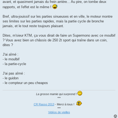
avant, et quasiment jamais du frein arrière... Au pire, on tombe deux
rapports, et l'effet est le même !
Bref, ultra-jouissif sur les parties sinueuses et en ville, le moteur montre
ses limites sur les parties rapides, mais la partie cycle de bronche
jamais, et le tout reste toujours plaisant.
Dites, m'sieur KTM, ça vous dirait de faire un Supermono avec ce moulbif
? Vous avez bien un châssis de 250 2t sport qui traîne dans un coin,
dites ?
J'ai aîmé :
- le moulbif
- la partie-cycle
J'ai pas aîmé :
- le guidon
- le compteur un peu cheapos
La grosse mamie qui surprend !
***
CR Rasso 2013
- Merci à tous !
***
Vidéos de vieilles