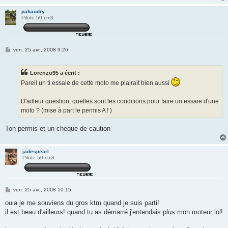
pabaudry
Pilote 50 cm3
M
ven. 25 avr., 2008 9:26
e
s
s
Lorenzo95 a écrit :
a
g
Pareil un ti essaie de cette moto me plairait bien aussi
e
D'ailleur question, quelles sont les conditions pour faire un essaie d'une
moto ? (mise à part le permis A ! )
Ton permis et un cheque de caution
jadespearl
Pilote 50 cm3
M
ven. 25 avr., 2008 10:15
e
s
ouia je me souviens du gros ktm quand je suis parti!
s
il est beau d'ailleurs! quand tu as démarré j'entendais plus mon moteur lol!
a
g
e