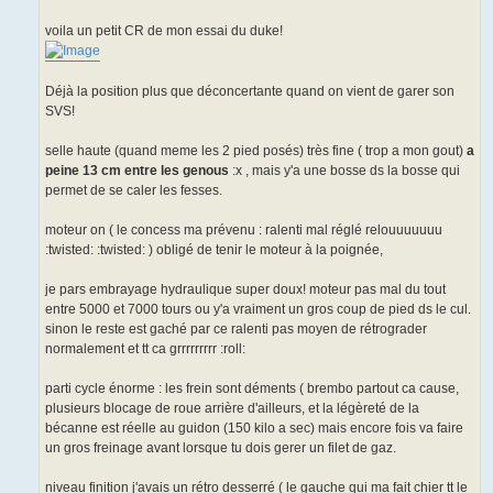
voila un petit CR de mon essai du duke!
Déjà la position plus que déconcertante quand on vient de garer son
SVS!
selle haute (quand meme les 2 pied posés) très fine ( trop a mon gout)
a
peine 13 cm entre les genous
:x , mais y'a une bosse ds la bosse qui
permet de se caler les fesses.
moteur on ( le concess ma prévenu : ralenti mal réglé relouuuuuuu
:twisted: :twisted: ) obligé de tenir le moteur à la poignée,
je pars embrayage hydraulique super doux! moteur pas mal du tout
entre 5000 et 7000 tours ou y'a vraiment un gros coup de pied ds le cul.
sinon le reste est gaché par ce ralenti pas moyen de rétrograder
normalement et tt ca grrrrrrrrr :roll:
parti cycle énorme : les frein sont déments ( brembo partout ca cause,
plusieurs blocage de roue arrière d'ailleurs, et la légèreté de la
bécanne est réelle au guidon (150 kilo a sec) mais encore fois va faire
un gros freinage avant lorsque tu dois gerer un filet de gaz.
niveau finition j'avais un rétro desserré ( le gauche qui ma fait chier tt le