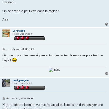
:twisted:
On se croisera peut être dans la région?
A++
Lorenzo95
Pilote Supersport
M
ven. 25 avr., 2008 13:29
e
s
Ok, merci pour les renseignements.. jve tenter de negocier pour test un
s
haya !
a
g
e
mad_penguin
Pilote Supersport
M
dim. 10 avr., 2011 10:34
e
s
Hop, je déterre le sujet, vu que j'ai aussi eu l'occasion d'en essayer une
s