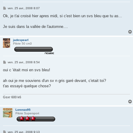
M
ven. 25 avr., 2008 8:07
e
s
Ok, je t'ai croisé hier apres midi, si c'est bien un svs bleu que tu as...
s
a
g
Je suis dans la vallée de l'automne....
e
jadespearl
Pilote 50 cm3
M
ven. 25 avr., 2008 8:54
e
s
oui c 'était moi en svs bleu!
s
a
g
ah oui je me souviens d'un sv n gris garé devant, c'etait toi?
e
t'as essayé quelque chose?
Gsxr 600 k6
Lorenzo95
Pilote Supersport
M
ven. 25 avr., 2008 9:13