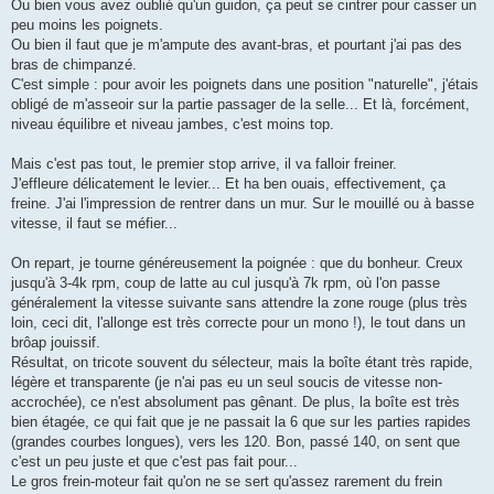
Ou bien vous avez oublié qu'un guidon, ça peut se cintrer pour casser un
peu moins les poignets.
Ou bien il faut que je m'ampute des avant-bras, et pourtant j'ai pas des
bras de chimpanzé.
C'est simple : pour avoir les poignets dans une position "naturelle", j'étais
obligé de m'asseoir sur la partie passager de la selle... Et là, forcément,
niveau équilibre et niveau jambes, c'est moins top.
Mais c'est pas tout, le premier stop arrive, il va falloir freiner.
J'effleure délicatement le levier... Et ha ben ouais, effectivement, ça
freine. J'ai l'impression de rentrer dans un mur. Sur le mouillé ou à basse
vitesse, il faut se méfier...
On repart, je tourne généreusement la poignée : que du bonheur. Creux
jusqu'à 3-4k rpm, coup de latte au cul jusqu'à 7k rpm, où l'on passe
généralement la vitesse suivante sans attendre la zone rouge (plus très
loin, ceci dit, l'allonge est très correcte pour un mono !), le tout dans un
brôap jouissif.
Résultat, on tricote souvent du sélecteur, mais la boîte étant très rapide,
légère et transparente (je n'ai pas eu un seul soucis de vitesse non-
accrochée), ce n'est absolument pas gênant. De plus, la boîte est très
bien étagée, ce qui fait que je ne passait la 6 que sur les parties rapides
(grandes courbes longues), vers les 120. Bon, passé 140, on sent que
c'est un peu juste et que c'est pas fait pour...
Le gros frein-moteur fait qu'on ne se sert qu'assez rarement du frein