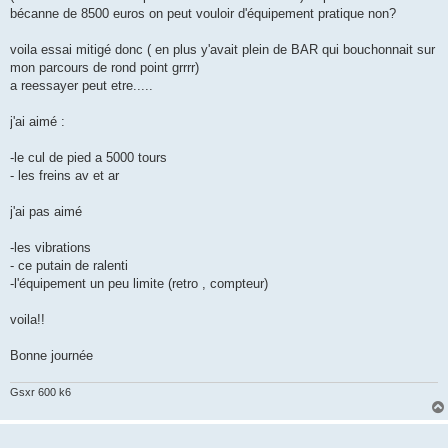
bécanne de 8500 euros on peut vouloir d'équipement pratique non?
voila essai mitigé donc ( en plus y'avait plein de BAR qui bouchonnait sur
mon parcours de rond point grrrr)
a reessayer peut etre.....
j'ai aimé :
-le cul de pied a 5000 tours
- les freins av et ar
j'ai pas aimé
-les vibrations
- ce putain de ralenti
-l'équipement un peu limite (retro , compteur)
voila!!
Bonne journée
Gsxr 600 k6