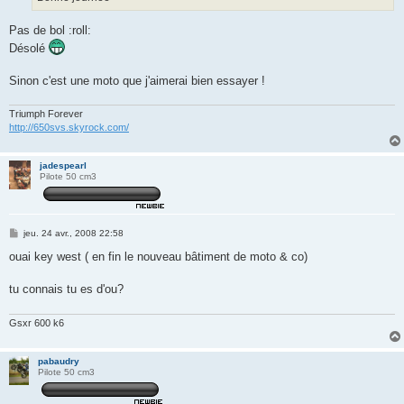
Pas de bol :roll:
Désolé
Sinon c'est une moto que j'aimerai bien essayer !
Triumph Forever
http://650svs.skyrock.com/
jadespearl
Pilote 50 cm3
M
jeu. 24 avr., 2008 22:58
e
s
ouai key west ( en fin le nouveau bâtiment de moto & co)
s
a
g
tu connais tu es d'ou?
e
Gsxr 600 k6
pabaudry
Pilote 50 cm3