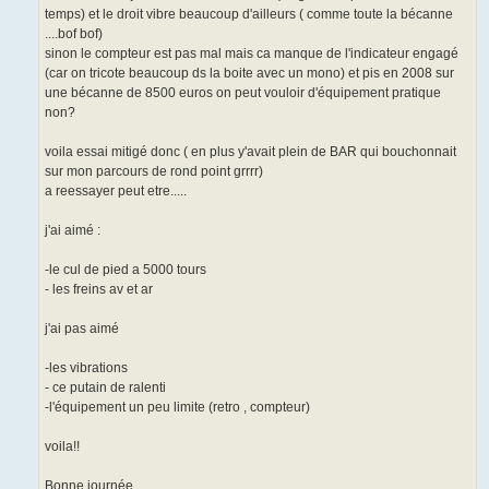
temps) et le droit vibre beaucoup d'ailleurs ( comme toute la bécanne
....bof bof)
sinon le compteur est pas mal mais ca manque de l'indicateur engagé
(car on tricote beaucoup ds la boite avec un mono) et pis en 2008 sur
une bécanne de 8500 euros on peut vouloir d'équipement pratique
non?
voila essai mitigé donc ( en plus y'avait plein de BAR qui bouchonnait
sur mon parcours de rond point grrrr)
a reessayer peut etre.....
j'ai aimé :
-le cul de pied a 5000 tours
- les freins av et ar
j'ai pas aimé
-les vibrations
- ce putain de ralenti
-l'équipement un peu limite (retro , compteur)
voila!!
Bonne journée