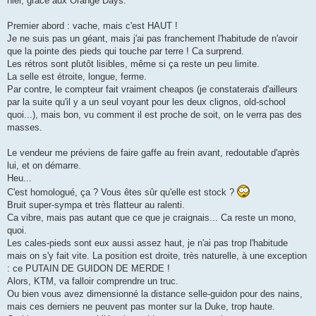
hier, grâce aux Orange Days.
a
g
e
Premier abord : vache, mais c'est HAUT !
Je ne suis pas un géant, mais j'ai pas franchement l'habitude de n'avoir
que la pointe des pieds qui touche par terre ! Ca surprend.
Les rétros sont plutôt lisibles, même si ça reste un peu limite.
La selle est étroite, longue, ferme.
Par contre, le compteur fait vraiment cheapos (je constaterais d'ailleurs
par la suite qu'il y a un seul voyant pour les deux clignos, old-school
quoi...), mais bon, vu comment il est proche de soit, on le verra pas des
masses.
Le vendeur me préviens de faire gaffe au frein avant, redoutable d'après
lui, et on démarre.
Heu...
C'est homologué, ça ? Vous êtes sûr qu'elle est stock ?
Bruit super-sympa et très flatteur au ralenti.
Ca vibre, mais pas autant que ce que je craignais... Ca reste un mono,
quoi.
Les cales-pieds sont eux aussi assez haut, je n'ai pas trop l'habitude
mais on s'y fait vite. La position est droite, très naturelle, à une exception
: ce PUTAIN DE GUIDON DE MERDE !
Alors, KTM, va falloir comprendre un truc.
Ou bien vous avez dimensionné la distance selle-guidon pour des nains,
mais ces derniers ne peuvent pas monter sur la Duke, trop haute.