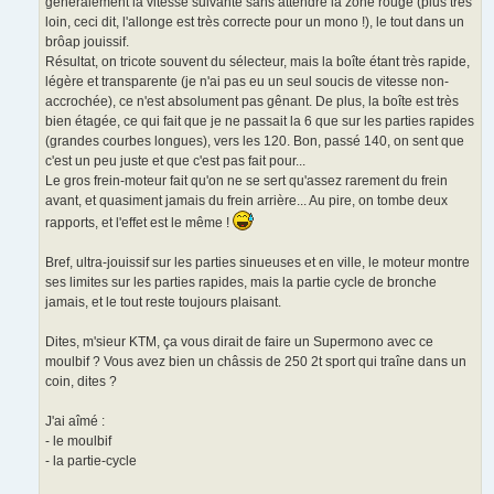
généralement la vitesse suivante sans attendre la zone rouge (plus très
loin, ceci dit, l'allonge est très correcte pour un mono !), le tout dans un
brôap jouissif.
Résultat, on tricote souvent du sélecteur, mais la boîte étant très rapide,
légère et transparente (je n'ai pas eu un seul soucis de vitesse non-
accrochée), ce n'est absolument pas gênant. De plus, la boîte est très
bien étagée, ce qui fait que je ne passait la 6 que sur les parties rapides
(grandes courbes longues), vers les 120. Bon, passé 140, on sent que
c'est un peu juste et que c'est pas fait pour...
Le gros frein-moteur fait qu'on ne se sert qu'assez rarement du frein
avant, et quasiment jamais du frein arrière... Au pire, on tombe deux
rapports, et l'effet est le même !
Bref, ultra-jouissif sur les parties sinueuses et en ville, le moteur montre
ses limites sur les parties rapides, mais la partie cycle de bronche
jamais, et le tout reste toujours plaisant.
Dites, m'sieur KTM, ça vous dirait de faire un Supermono avec ce
moulbif ? Vous avez bien un châssis de 250 2t sport qui traîne dans un
coin, dites ?
J'ai aîmé :
- le moulbif
- la partie-cycle