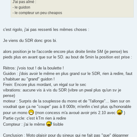
J'ai pas aîmé :
- le guidon
- le compteur un peu cheapos
c'est rigolo, j'ai pas ressenti les mêmes choses :
Je viens du SDR donc gros bi.
alors position je te l'accorde encore plus droite limite SM (je pense) les
pieds plus en avant que sur le SD. au bout de 5min la position est prise :
Rétros: j'vois tout ! de la boulette !
Guidon : j'dois avoir le même en plus grand sur le SDR, rien à redire, faut
s'habituer au "grand" guidon !
Frein: Encore plus mordant, un régal sur le sec
vibrations: aucune vis à vis du SDR (vibre un pwal plus qu'un sv je
pense)
moteur : Surpris de la souplesse du mono et de "l'allonge"... bien sur on
voudrait que ça ne "coupe" pas à 8 000tr, m'enfin c'est plus qu'honorable
pour un mono
(mon concess m'a avoué avoir pris 2.10 avec
)
Partie cycle: c'est kTm rien à redire
Compteur : j'ai le même
lisible
Conclusion : Moto plaisir pour du sineux qui ne fait pas "que" dépanner