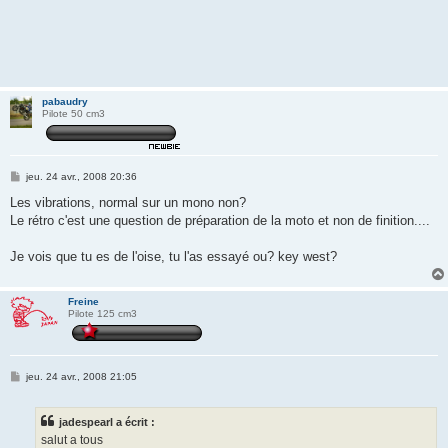
pabaudry
Pilote 50 cm3
M
jeu. 24 avr., 2008 20:36
e
s
Les vibrations, normal sur un mono non?
s
Le rétro c'est une question de préparation de la moto et non de finition....
a
g
e
Je vois que tu es de l'oise, tu l'as essayé ou? key west?
Freine
Pilote 125 cm3
M
jeu. 24 avr., 2008 21:05
e
s
s
jadespearl a écrit :
a
g
salut a tous
e