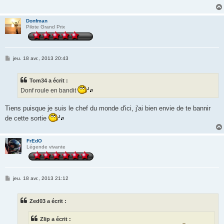
g
e
Donfman
Pilote Grand Prix
M
jeu. 18 avr., 2013 20:43
e
s
s
Tom34 a écrit :
a
g
Donf roule en bandit
e
Tiens puisque je suis le chef du monde d'ici, j'ai bien envie de te bannir
de cette sortie
FrEdO
Légende vivante
M
jeu. 18 avr., 2013 21:12
e
s
s
Zed03 a écrit :
a
g
e
Zlip a écrit :