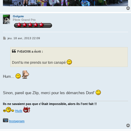
Golgote
Pilote Grand Prix
M
jeu. 18 avr., 2013 22:09
e
s
s
FrEdO06 a écrit :
a
g
e
Donf tu me prends sur ton canapé
Hum...
Sinon, pareil que Zlip, merci pour les démarches Donf'
Ils ne savaient pas que c'était impossible, alors ils l'ont fait !!
Hulk
Instagram