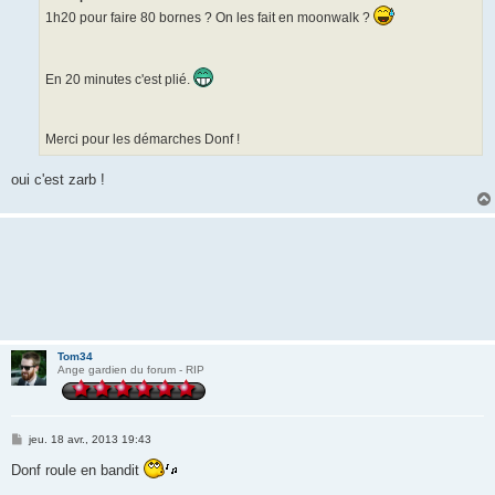
g
1h20 pour faire 80 bornes ? On les fait en moonwalk ?
e
En 20 minutes c'est plié.
Merci pour les démarches Donf !
oui c'est zarb !
Tom34
Ange gardien du forum - RIP
M
jeu. 18 avr., 2013 19:43
e
s
Donf roule en bandit
s
a