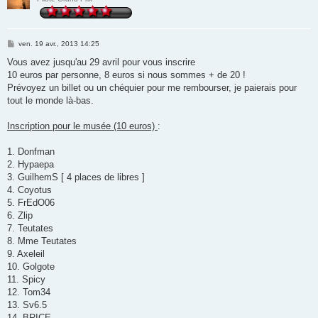
M
ven. 19 avr., 2013 14:25
e
s
Vous avez jusqu'au 29 avril pour vous inscrire
s
10 euros par personne, 8 euros si nous sommes + de 20 !
a
g
Prévoyez un billet ou un chéquier pour me rembourser, je paierais pour
e
tout le monde là-bas.
Inscription pour le musée (10 euros)
:
1. Donfman
2. Hypaepa
3. GuilhemS [ 4 places de libres ]
4. Coyotus
5. FrEdO06
6. Zlip
7. Teutates
8. Mme Teutates
9. Axeleil
10. Golgote
11. Spicy
12. Tom34
13. Sv6.5
14. BRICE