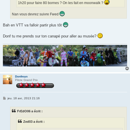
1h20 pour faire 80 bornes ? On les fait en moonwalk ?
Nan vous devrez suivre Fwed
Bah en VTT va falloir partir plus tôt
Donf tu me prends sur ton canapé pour aller au musée?
Donfman
Pilote Grand Prix
M
jeu. 18 avr., 2013 21:16
e
s
s
FrEdO06 a écrit :
a
g
e
Zed03 a écrit :