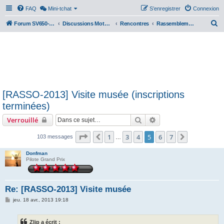
FAQ
Mini-tchat
S’enregistrer
Connexion
R
Forum SV650-SV1000
Discussions Motos & Motard(e)s
Rencontres
Rassemblements nationaux
e
c
h
e
r
[RASSO-2013] Visite musée (inscriptions
c
terminées)
h
Rechercher
Recherche avancée
Verrouillé
e
r
Page
5
sur
7
1
3
4
5
6
7
Précédente
Suivante
103 messages
…
Donfman
Pilote Grand Prix
Re: [RASSO-2013] Visite musée
M
jeu. 18 avr., 2013 19:18
e
s
s
Zlip a écrit :
a