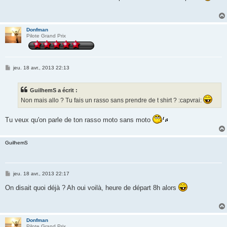
s
a
g
e
Donfman
Pilote Grand Prix
M
jeu. 18 avr., 2013 22:13
e
s
s
GuilhemS a écrit :
a
g
Non mais allo ? Tu fais un rasso sans prendre de t shirt ? :capvrai:
e
Tu veux qu'on parle de ton rasso moto sans moto
GuilhemS
M
jeu. 18 avr., 2013 22:17
e
s
On disait quoi déjà ? Ah oui voilà, heure de départ 8h alors
s
a
g
e
Donfman
Pilote Grand Prix