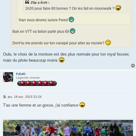
Zlip a écrit :
1h20 pour faire 80 bornes ? On les fait en moonwalk ?
Nan vous devrez suivre Fwed
Bah en VTT va falloir partir plus tôt
Donf tu me prends sur ton canapé pour aller au musée?
Oula, le choix de la monture est des plus normale pour ton royal fessier,
mais du pilote beaucoup moins
FrEdO
Légende vivante
M
jeu. 18 avr., 2013 21:24
e
s
T'as une femme et un gosse, j'ai confiance
s
a
g
e