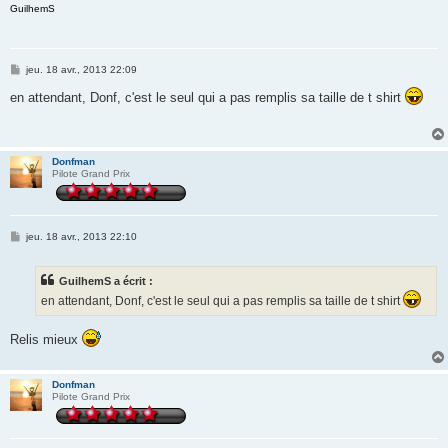
GuilhemS
M
jeu. 18 avr., 2013 22:09
e
s
en attendant, Donf, c'est le seul qui a pas remplis sa taille de t shirt
s
a
g
e
Donfman
Pilote Grand Prix
M
jeu. 18 avr., 2013 22:10
e
s
s
GuilhemS a écrit :
a
g
en attendant, Donf, c'est le seul qui a pas remplis sa taille de t shirt
e
Relis mieux
Donfman
Pilote Grand Prix