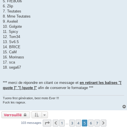
5. FrEdO06
6. Zlip
7. Teutates
8. Mme Teutates
9. Axeleil
10. Golgote
11. Spicy
12. Tom34
13. Sv6.5
14. BRICE
15. CaM
16. Morinass
17. sca
18. sega67
*** merci de répondre en citant ce message et
en retirant les balises "[
quote ]" "[ /quote ]"
afin de conserver le formatage ***
Tuono first génération, best moto Ever !!!
Fuck les rageux.
Verrouillé
Page
5
sur
7
1
3
4
5
6
7
Précédente
Suivante
103 messages
…