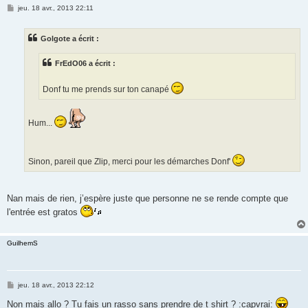
M
jeu. 18 avr., 2013 22:11
e
s
s
Golgote a écrit :
a
g
e
FrEdO06 a écrit :
Donf tu me prends sur ton canapé
Hum...
Sinon, pareil que Zlip, merci pour les démarches Donf'
Nan mais de rien, j’espère juste que personne ne se rende compte que
l'entrée est gratos
GuilhemS
M
jeu. 18 avr., 2013 22:12
e
s
Non mais allo ? Tu fais un rasso sans prendre de t shirt ? :capvrai: