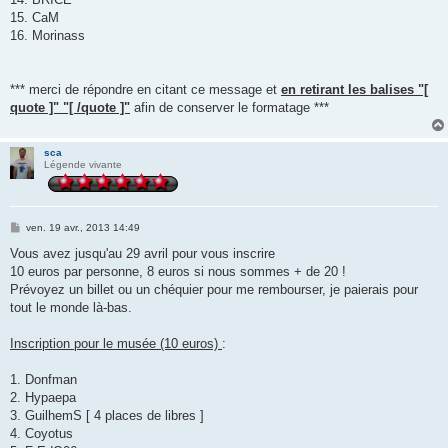
15. CaM
16. Morinass
*** merci de répondre en citant ce message et
en retirant les balises "[
quote ]" "[ /quote ]"
afin de conserver le formatage ***
sca
Légende vivante
M
ven. 19 avr., 2013 14:49
e
s
Vous avez jusqu'au 29 avril pour vous inscrire
s
10 euros par personne, 8 euros si nous sommes + de 20 !
a
g
Prévoyez un billet ou un chéquier pour me rembourser, je paierais pour
e
tout le monde là-bas.
Inscription pour le musée (10 euros)
:
1. Donfman
2. Hypaepa
3. GuilhemS [ 4 places de libres ]
4. Coyotus