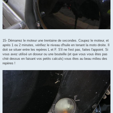
15- Démarrez le moteur une trentaine de secondes. Coupez le moteur, et
après 1 ou 2 minutes, vérifiez le niveau d'huile en tenant la moto droite. Il
doit se situer entre les repères L et F. S'il ne l'est pas, faites l'appoint. Si
vous avez utilisé un doseur ou une bouteille (et que vous vous êtes pas
chié dessus en faisant vos petits calculs) vous êtes au beau milieu des
repères !