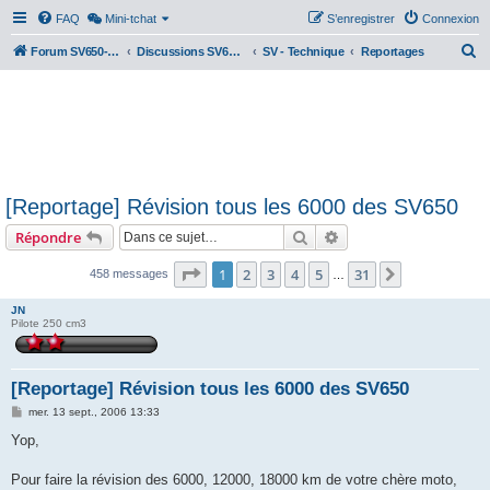
FAQ
Mini-tchat
S’enregistrer
Connexion
R
Forum SV650-SV1000
Discussions SV650 & SV1000 N/S
SV - Technique
Reportages
e
c
h
e
r
[Reportage] Révision tous les 6000 des SV650
c
Rechercher
Recherche avancée
Répondre
h
e
Page
1
sur
31
1
2
3
4
5
31
Suivante
458 messages
…
r
JN
Pilote 250 cm3
[Reportage] Révision tous les 6000 des SV650
M
mer. 13 sept., 2006 13:33
e
s
Yop,
s
a
g
Pour faire la révision des 6000, 12000, 18000 km de votre chère moto,
e