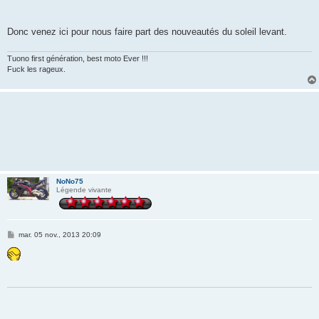
Donc venez ici pour nous faire part des nouveautés du soleil levant.
Tuono first génération, best moto Ever !!!
Fuck les rageux.
NoNo75
Légende vivante
M
mar. 05 nov., 2013 20:09
e
s
s
a
g
e