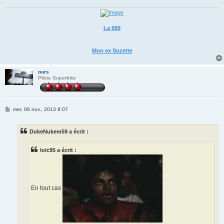
La 999
Mon ex Suzette
ours
Pilote Superbike
M
mer. 06 nov., 2013 8:07
e
s
s
DukeNukem59 a écrit :
a
g
e
loïc95 a écrit :
En tout cas