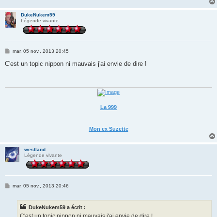
DukeNukem59
Légende vivante
M
mar. 05 nov., 2013 20:45
e
s
C'est un topic nippon ni mauvais j'ai envie de dire !
s
a
g
e
La 999
Mon ex Suzette
westland
Légende vivante
M
mar. 05 nov., 2013 20:46
e
s
s
DukeNukem59 a écrit :
a
g
C'est un topic nippon ni mauvais j'ai envie de dire !