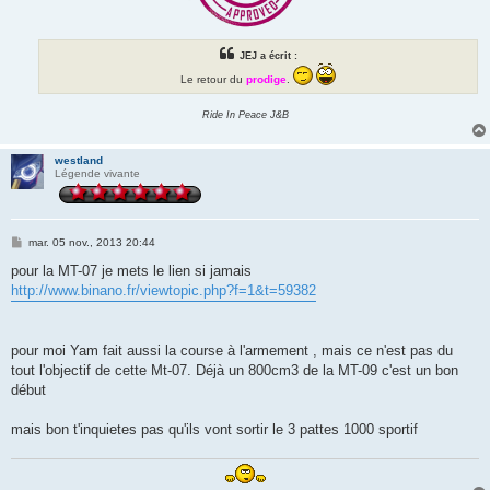
JEJ a écrit :
Le retour du
prodige
.
Ride In Peace J&B
westland
Légende vivante
M
mar. 05 nov., 2013 20:44
e
s
pour la MT-07 je mets le lien si jamais
s
http://www.binano.fr/viewtopic.php?f=1&t=59382
a
g
e
pour moi Yam fait aussi la course à l'armement , mais ce n'est pas du
tout l'objectif de cette Mt-07. Déjà un 800cm3 de la MT-09 c'est un bon
début
mais bon t'inquietes pas qu'ils vont sortir le 3 pattes 1000 sportif