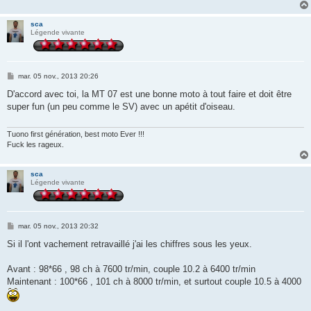
sca
Légende vivante
M
mar. 05 nov., 2013 20:26
e
s
D'accord avec toi, la MT 07 est une bonne moto à tout faire et doit être
s
super fun (un peu comme le SV) avec un apétit d'oiseau.
a
g
e
Tuono first génération, best moto Ever !!!
Fuck les rageux.
sca
Légende vivante
M
mar. 05 nov., 2013 20:32
e
s
Si il l'ont vachement retravaillé j'ai les chiffres sous les yeux.
s
a
g
Avant : 98*66 , 98 ch à 7600 tr/min, couple 10.2 à 6400 tr/min
e
Maintenant : 100*66 , 101 ch à 8000 tr/min, et surtout couple 10.5 à 4000