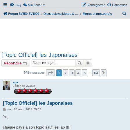
FAQ
Mini-tchat
S’enregistrer
Connexion
R
Forum SV650-SV1000
Discussions Motos & Motard(e)s
Motos et motard(e)s
e
c
h
e
r
[Topic Officiel] les Japonaises
c
Rechercher
Recherche avancée
Répondre
h
e
Page
1
sur
64
1
2
3
4
5
64
Suivante
948 messages
…
r
sca
Légende vivante
[Topic Officiel] les Japonaises
M
mar. 05 nov., 2013 20:07
e
s
Yo,
s
a
g
chaque pays à son topic sauf les jap !!!!
e