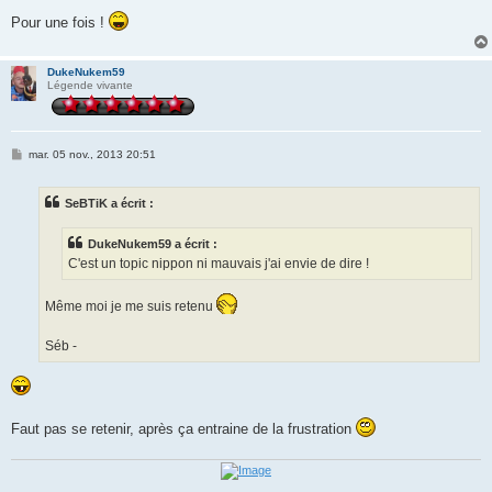
Pour une fois !
DukeNukem59
Légende vivante
M
mar. 05 nov., 2013 20:51
e
s
s
SeBTiK a écrit :
a
g
e
DukeNukem59 a écrit :
C'est un topic nippon ni mauvais j'ai envie de dire !
Même moi je me suis retenu
Séb -
Faut pas se retenir, après ça entraine de la frustration