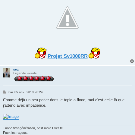
Projet Sv1000RR
sca
Légende vivante
M
mar. 05 nov., 2013 20:24
e
s
Comme déjà un peu parler dans le topic a flood, moi c'est celle là que
s
j'attend avec impatience.
a
g
e
Tuono first génération, best moto Ever !!!
Fuck les rageux.