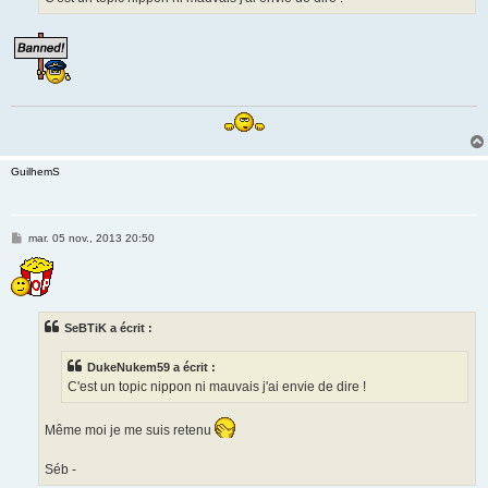
e
GuilhemS
M
mar. 05 nov., 2013 20:50
e
s
s
a
g
e
SeBTiK a écrit :
DukeNukem59 a écrit :
C'est un topic nippon ni mauvais j'ai envie de dire !
Même moi je me suis retenu
Séb -