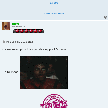
La 999
Mon ex Suzette
loïc95
Modérateur
M
mer. 06 nov., 2013 1:12
e
s
e
Ce ne serait plutôt letopic des nippon
s non?
s
a
g
e
En tout cas