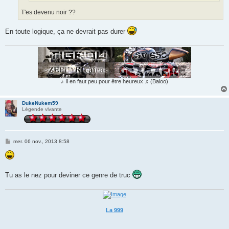
T'es devenu noir ??
En toute logique, ça ne devrait pas durer
♪ Il en faut peu pour être heureux ♫ (Baloo)
DukeNukem59
Légende vivante
M
mer. 06 nov., 2013 8:58
e
s
s
a
g
Tu as le nez pour deviner ce genre de truc
e
La 999