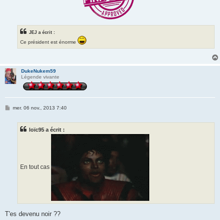
JEJ a écrit :
Ce président est énorme
DukeNukem59
Légende vivante
M
mer. 06 nov., 2013 7:40
e
s
s
loïc95 a écrit :
a
g
e
En tout cas
T'es devenu noir ??