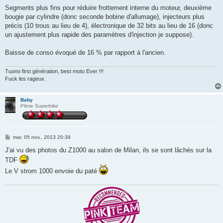
Segments plus fins pour réduire frottement interne du moteur, deuxième
bougie par cylindre (donc seconde bobine d'allumage), injecteurs plus
précis (10 trous au lieu de 4), électronique de 32 bits au lieu de 16 (donc
un ajustement plus rapide des paramètres d'injection je suppose).
Baisse de conso évoqué de 16 % par rapport à l'ancien.
Tuono first génération, best moto Ever !!!
Fuck les rageux.
Baby
Pilote Superbike
M
mar. 05 nov., 2013 20:39
e
s
J'ai vu des photos du Z1000 au salon de Milan, ils se sont lâchés sur la
s
TDF
a
g
Le V strom 1000 envoie du paté
e