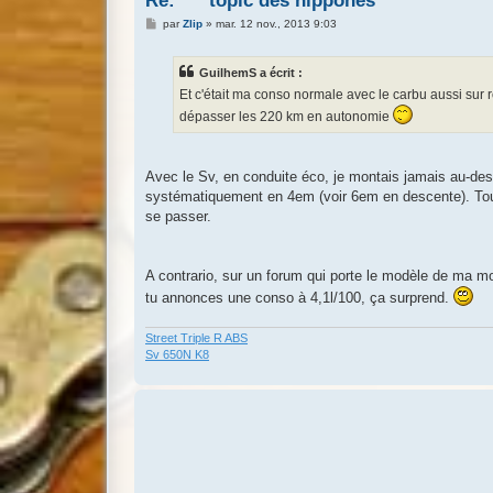
Re: *** topic des nippones ***
M
par
Zlip
»
mar. 12 nov., 2013 9:03
e
s
s
GuilhemS a écrit :
a
g
Et c'était ma conso normale avec le carbu aussi sur r
e
dépasser les 220 km en autonomie
Avec le Sv, en conduite éco, je montais jamais au-dessu
systématiquement en 4em (voir 6em en descente). Toujo
se passer.
A contrario, sur un forum qui porte le modèle de ma mo
tu annonces une conso à 4,1l/100, ça surprend.
Street Triple R ABS
Sv 650N K8