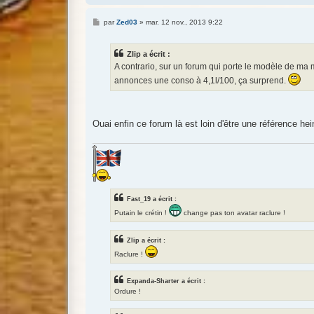
M
par
Zed03
»
mar. 12 nov., 2013 9:22
e
s
s
Zlip a écrit :
a
g
A contrario, sur un forum qui porte le modèle de ma m
e
annonces une conso à 4,1l/100, ça surprend.
Ouai enfin ce forum là est loin d'être une référence he
Fast_19 a écrit :
Putain le crétin !
change pas ton avatar raclure !
Zlip a écrit :
Raclure !
Expanda-Sharter a écrit :
Ordure !