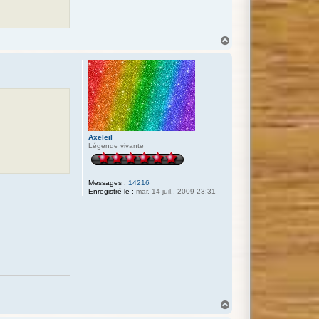
H
a
u
t
Axeleil
Légende vivante
Messages :
14216
Enregistré le :
mar. 14 juil., 2009 23:31
H
a