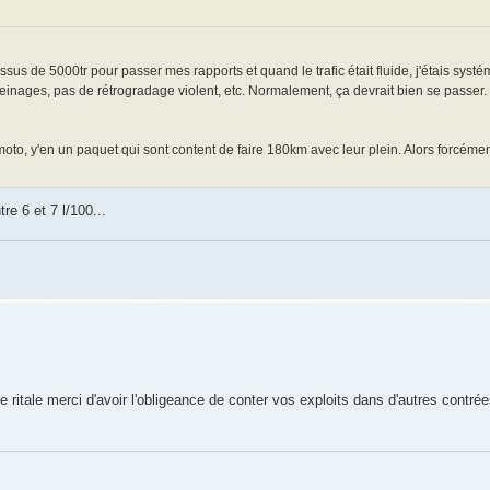
sus de 5000tr pour passer mes rapports et quand le trafic était fluide, j'étais sys
reinages, pas de rétrogradage violent, etc. Normalement, ça devrait bien se passer.
oto, y'en un paquet qui sont content de faire 180km avec leur plein. Alors forcémen
e 6 et 7 l/100...
 ritale merci d'avoir l'obligeance de conter vos exploits dans d'autres contré