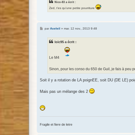
Nico-83 a écrit :
Zed, t'es qu'une petite pourriture
M
par
Axeleil
»
mar. 12 nov., 2013 9:48
e
s
s
loïc95 a écrit :
a
g
e
Le M4
Sinon, pour les conso du 650 de Guil, je fais à peu 
Soit il y a rotation de LA poignEE, soit DU (DE LE) po
Mais pas un mélange des 2
Fragile et fiere de letre