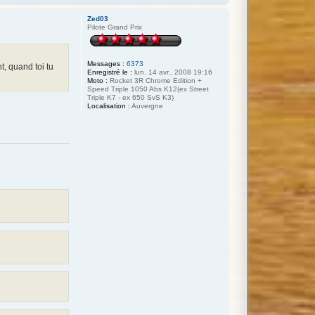
Zed03
Pilote Grand Prix
Messages :
6373
t, quand toi tu
Enregistré le :
lun. 14 avr., 2008 19:16
Moto :
Rocket 3R Chrome Edition +
Speed Triple 1050 Abs K12(ex Street
Triple K7 - ex 650 SvS K3)
Localisation :
Auvergne