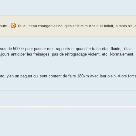
oute ..
J'ai eu beau changer les bougies et faire tout ce qu'il fallait, la moto n'a 
s de 5000tr pour passer mes rapports et quand le trafic était fluide, j'étais
urs anticiper les freinages, pas de rétrogradage violent, etc. Normalement, 
to, y'en un paquet qui sont content de faire 180km avec leur plein. Alors for