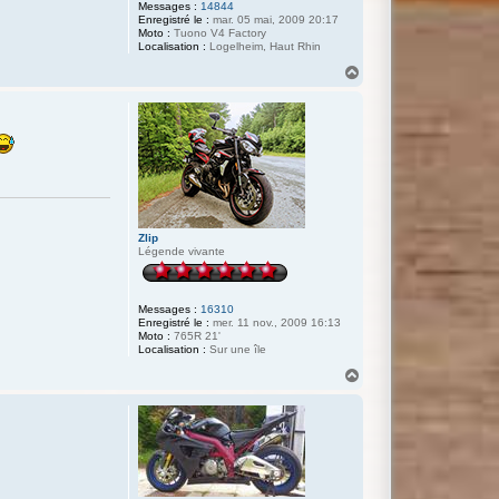
Messages :
14844
Enregistré le :
mar. 05 mai, 2009 20:17
Moto :
Tuono V4 Factory
Localisation :
Logelheim, Haut Rhin
H
a
u
t
Zlip
Légende vivante
Messages :
16310
Enregistré le :
mer. 11 nov., 2009 16:13
Moto :
765R 21'
Localisation :
Sur une île
H
a
u
t