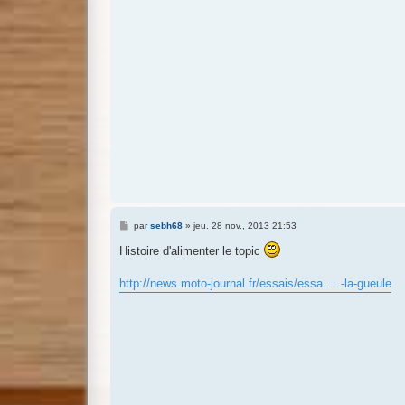
M
par
sebh68
»
jeu. 28 nov., 2013 21:53
e
s
Histoire d'alimenter le topic
s
a
g
http://news.moto-journal.fr/essais/essa ... -la-gueule
e