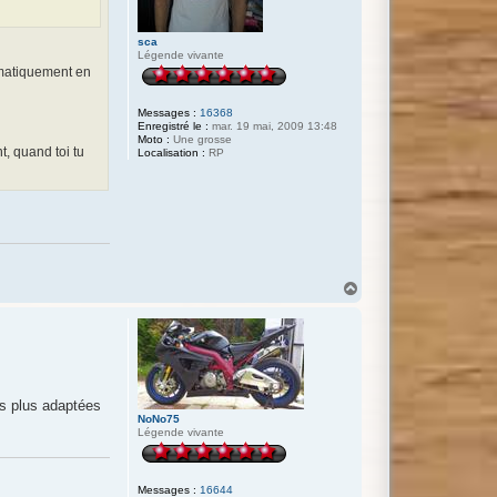
sca
Légende vivante
tématiquement en
Messages :
16368
Enregistré le :
mar. 19 mai, 2009 13:48
Moto :
Une grosse
t, quand toi tu
Localisation :
RP
H
a
u
t
es plus adaptées
NoNo75
Légende vivante
Messages :
16644