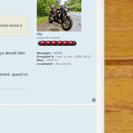
jamais réussi à
Zlip
Légende vivante
ça devrait bien
Messages :
16310
Enregistré le :
mer. 11 nov., 2009 16:13
Moto :
765R 21'
Localisation :
Sur une île
cément, quand toi
H
a
u
t