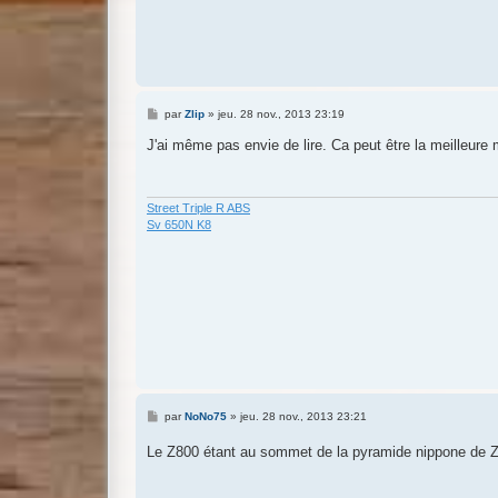
M
par
Zlip
»
jeu. 28 nov., 2013 23:19
e
s
J'ai même pas envie de lire. Ca peut être la meilleure
s
a
g
e
Street Triple R ABS
Sv 650N K8
M
par
NoNo75
»
jeu. 28 nov., 2013 23:21
e
s
Le Z800 étant au sommet de la pyramide nippone de Z
s
a
g
e