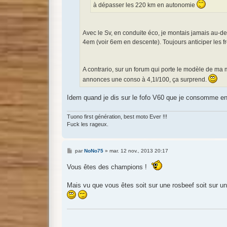
à dépasser les 220 km en autonomie
Avec le Sv, en conduite éco, je montais jamais au-des
4em (voir 6em en descente). Toujours anticiper les f
A contrario, sur un forum qui porte le modèle de ma m
annonces une conso à 4,1l/100, ça surprend.
Idem quand je dis sur le fofo V60 que je consomme entr
Tuono first génération, best moto Ever !!!
Fuck les rageux.
M
par
NoNo75
»
mar. 12 nov., 2013 20:17
e
s
Vous êtes des champions !
s
a
g
Mais vu que vous êtes soit sur une rosbeef soit sur une
e