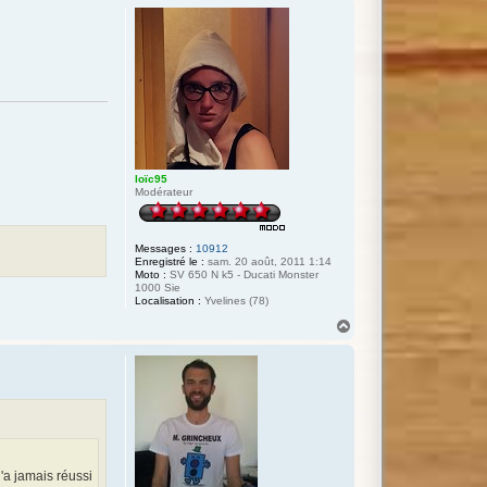
u
t
loïc95
Modérateur
Messages :
10912
Enregistré le :
sam. 20 août, 2011 1:14
Moto :
SV 650 N k5 - Ducati Monster
1000 Sie
Localisation :
Yvelines (78)
H
a
u
t
n'a jamais réussi