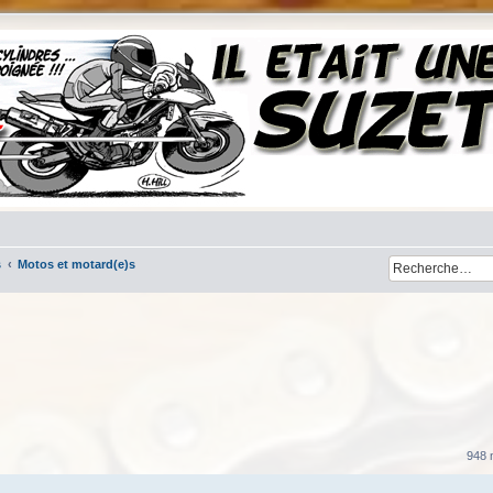
s
Motos et motard(e)s
her
cherche avancée
948