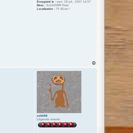
Enregistré le :
sam. 28 juil., 2007 14:57
Moto :
Sv1000RR Piste
Localisation :
75 4Ever !
H
a
u
t
sebh68
Légende vivante