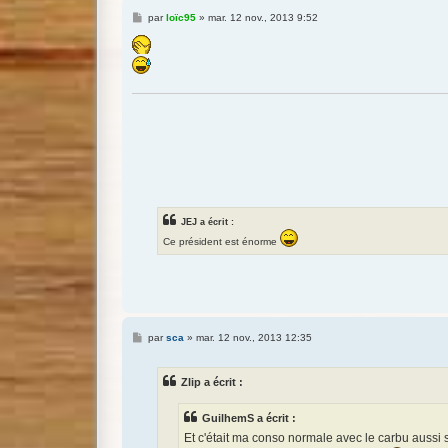
M
par
loïc95
»
mar. 12 nov., 2013 9:52
e
s
s
a
g
e
JEJ a écrit :
Ce président est énorme
M
par
sca
»
mar. 12 nov., 2013 12:35
e
s
s
Zlip a écrit :
a
g
e
GuilhemS a écrit :
Et c'était ma conso normale avec le carbu aussi s