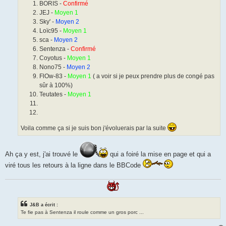
BORIS -
Confirmé
JEJ -
Moyen 1
Sky' -
Moyen 2
Loïc95 -
Moyen 1
sca -
Moyen 2
Sentenza -
Confirmé
Coyotus -
Moyen 1
Nono75 -
Moyen 2
FlOw-83 -
Moyen 1
( a voir si je peux prendre plus de congé pas
sûr à 100%)
Teutates -
Moyen 1
Voila comme ça si je suis bon j'évoluerais par la suite
Ah ça y est, j'ai trouvé le
qui a foiré la mise en page et qui a
viré tous les retours à la ligne dans le BBCode
J&B a écrit :
Te fie pas à Sentenza il roule comme un gros porc ...