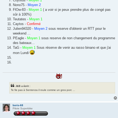
Coyotus -
Moyen 1
Nono75 -
Moyen 2
FlOw-83 -
Moyen 1
( a voir si je peux prendre plus de congé pas
sûr à 100%)
Teutates -
Moyen 1
Caytos -
Confirmé
Julien94320 -
Moyen 2
sous reserve d'obtenir un RTT pour le
weekend ...
PEagle -
Moyen 1
sous reserve de non changement du programme
des bateaux...
TaG -
Moyen 1
Sous réserve de venir au rasso binano et que j'ai
mon Lundi
J&B a écrit :
Te fie pas à Sentenza il roule comme un gros porc ...
boris-68
Pilote Superbike