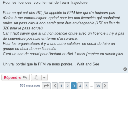
s
Pour les licences, voici le mail de Team Trajectoire:
s
a
g
Pour ce qui est des RC, j'ai appelée la FFM hier qui n'a toujours pas
e
d'infos à me communiquer. apriori pour les non licenciés qui souhaitent
rouler, un pass circuit eco serait peut être envisageable (15€ au lieu de
32€ pour le pass actuel).
Car il faut savoir que si un non licencié chute avec un licencié il n'y à pas
de couverture possible en terme d'assurance.
Pour les organisateurs il y a une autre solution, ce serait de faire un
groupe ou deux de non licenciés.
C'est un sac de nœud pour l'instant et d'ici 1 mois j'espère en savoir plus.
Un vrai bordel que la FFM va nous pondre... Wait and See
Répondre
Page
3
sur
38
1
2
3
4
5
38
Précédente
Suivante
563 messages
…