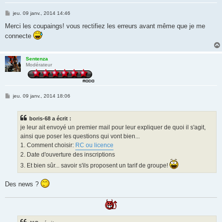
M
jeu. 09 janv., 2014 14:46
e
s
Merci les coupaings! vous rectifiez les erreurs avant même que je me
s
connecte
a
g
e
Sentenza
Modérateur
M
jeu. 09 janv., 2014 18:06
e
s
s
boris-68 a écrit :
a
g
je leur ait envoyé un premier mail pour leur expliquer de quoi il s'agit,
e
ainsi que poser les questions qui vont bien...
1. Comment choisir:
RC ou licence
2. Date d'ouverture des inscriptions
3. Et bien sûr... savoir s'ils proposent un tarif de groupe!
Des news ?