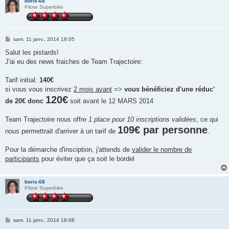
boris-68
Pilote Superbike
M
sam. 11 janv., 2014 18:05
e
s
Salut les pistards!
s
J'ai eu des news fraiches de Team Trajectoire:
a
g
e
Tarif initial:
140€
si vous vous inscrivez
2 mois avant
=>
vous bénéficiez d'une réduc'
120€
de 20€ donc
soit avant le 12 MARS 2014
Team Trajectoire nous offre
1 place pour 10 inscriptions validées
, ce qui
109€ par personne
nous permettrait d'arriver à un tarif de
.
Pour la démarche d'insciption, j'attends de
valider le nombre de
participants
pour éviter que ça soit le bordel
boris-68
Pilote Superbike
M
sam. 11 janv., 2014 18:08
e