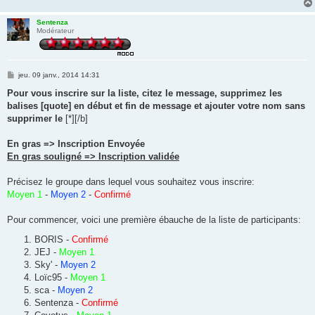
Sentenza
Modérateur
M
jeu. 09 janv., 2014 14:31
e
s
Pour vous inscrire sur la liste, citez le message, supprimez les
s
balises [quote] en début et fin de message et ajouter votre nom sans
a
g
supprimer le
[*][/b]
e
En gras => Inscription Envoyée
En gras souligné => Inscription validée
Précisez le groupe dans lequel vous souhaitez vous inscrire:
Moyen 1
-
Moyen 2
-
Confirmé
Pour commencer, voici une première ébauche de la liste de participants:
BORIS -
Confirmé
JEJ -
Moyen 1
Sky' -
Moyen 2
Loïc95 -
Moyen 1
sca -
Moyen 2
Sentenza -
Confirmé