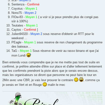
sca -
Moyen 2
Sentenza -
Confirmé
Coyotus -
Moyen 1
Nono75 -
Moyen 2
FlOw-83 -
Moyen 1
( a voir si je peux prendre plus de congé pas
sûr à 100%)
Teutates -
Moyen 1
Caytos -
Confirmé
]
Julien94320 -
Moyen 2
sous reserve d'obtenir un RTT pour le
weekend ...
PEagle -
Moyen 1
sous reserve de non changement du programme
des bateaux...
TaG -
Moyen 1
Sous réserve de venir au rasso binano et que j'ai
mon Lundi
Bien entendu vous comprendre que je ne me mette pas tout de suite en
confirmé, je préfère attendre d'être sur place et d'aller tellement lentement
que les confirmés prendront la piste alors que je serais encore dessus,
mais les organisateurs se diront que personne ne peut faire le tour en
2Min avec une CBR, je vais leur prouver le contraire
, comme ça
je serais en Vert et en Rouge
malin le mec