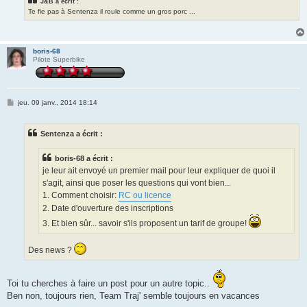
J&B a écrit :
Te fie pas à Sentenza il roule comme un gros porc ...
boris-68
Pilote Superbike
M
jeu. 09 janv., 2014 18:14
e
s
s
Sentenza a écrit :
a
g
e
boris-68 a écrit :
je leur ait envoyé un premier mail pour leur expliquer de quoi il
s'agit, ainsi que poser les questions qui vont bien...
1. Comment choisir:
RC ou licence
2. Date d'ouverture des inscriptions
3. Et bien sûr... savoir s'ils proposent un tarif de groupe!
Des news ?
Toi tu cherches à faire un post pour un autre topic..
Ben non, toujours rien, Team Traj' semble toujours en vacances