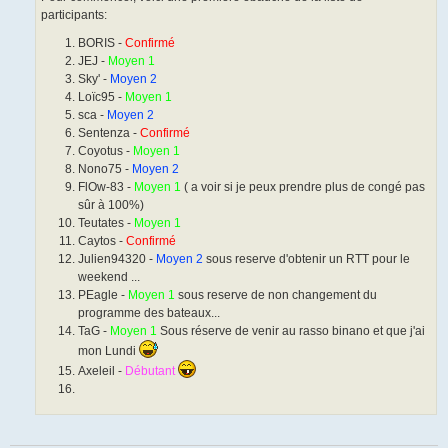
participants:
BORIS -
Confirmé
JEJ -
Moyen 1
Sky' -
Moyen 2
Loïc95 -
Moyen 1
sca -
Moyen 2
Sentenza -
Confirmé
Coyotus -
Moyen 1
Nono75 -
Moyen 2
FlOw-83 -
Moyen 1
( a voir si je peux prendre plus de congé pas
sûr à 100%)
Teutates -
Moyen 1
Caytos -
Confirmé
Julien94320 -
Moyen 2
sous reserve d'obtenir un RTT pour le
weekend ...
PEagle -
Moyen 1
sous reserve de non changement du
programme des bateaux...
TaG -
Moyen 1
Sous réserve de venir au rasso binano et que j'ai
mon Lundi
Axeleil -
Débutant