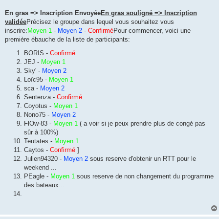
En gras => Inscription Envoyée
En gras souligné => Inscription
validée
Précisez le groupe dans lequel vous souhaitez vous
inscrire:
Moyen 1
-
Moyen 2
-
Confirmé
Pour commencer, voici une
première ébauche de la liste de participants:
BORIS -
Confirmé
JEJ -
Moyen 1
Sky' -
Moyen 2
Loïc95 -
Moyen 1
sca -
Moyen 2
Sentenza -
Confirmé
Coyotus -
Moyen 1
Nono75 -
Moyen 2
FlOw-83 -
Moyen 1
( a voir si je peux prendre plus de congé pas
sûr à 100%)
Teutates -
Moyen 1
Caytos -
Confirmé
]
Julien94320 -
Moyen 2
sous reserve d'obtenir un RTT pour le
weekend ...
PEagle -
Moyen 1
sous reserve de non changement du programme
des bateaux...