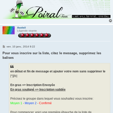
Axeleil
Légende vivante
M
ven. 10 janv., 2014 9:22
e
s
Pour vous inscrire sur la liste, citez le message, supprimez les
s
balises
a
g
e
en début et fin de message et ajouter votre nom sans supprimer le
[*][/b]
En gras => Inscription Envoyée
En gras souligné => Inscription validée
Précisez le groupe dans lequel vous souhaitez vous inscrire:
Moyen 1
-
Moyen 2
-
Confirmé
Pour commencer, voici une première ébauche de la liste de