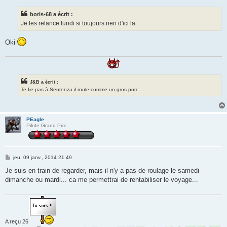
boris-68 a écrit :
Je les relance lundi si toujours rien d'ici la
Oki
J&B a écrit :
Te fie pas à Sentenza il roule comme un gros porc ...
PEagle
Pilote Grand Prix
M
jeu. 09 janv., 2014 21:49
e
s
Je suis en train de regarder, mais il n'y a pas de roulage le samedi
s
dimanche ou mardi... ca me permettrai de rentabiliser le voyage...
a
g
e
A reçu 26