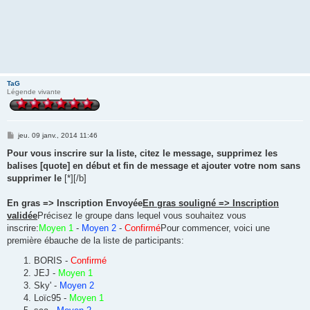
TaG
Légende vivante
M
jeu. 09 janv., 2014 11:46
e
s
Pour vous inscrire sur la liste, citez le message, supprimez les
s
balises [quote] en début et fin de message et ajouter votre nom sans
a
g
supprimer le
[*][/b]
e
En gras => Inscription Envoyée
En gras souligné => Inscription
validée
Précisez le groupe dans lequel vous souhaitez vous
inscrire:
Moyen 1
-
Moyen 2
-
Confirmé
Pour commencer, voici une
première ébauche de la liste de participants:
BORIS -
Confirmé
JEJ -
Moyen 1
Sky' -
Moyen 2
Loïc95 -
Moyen 1