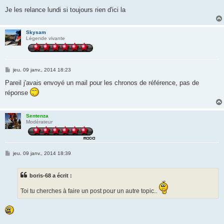
Je les relance lundi si toujours rien d'ici la
Skysam
Légende vivante
M
jeu. 09 janv., 2014 18:23
e
s
Pareil j'avais envoyé un mail pour les chronos de référence, pas de
s
réponse
a
g
e
Sentenza
Modérateur
M
jeu. 09 janv., 2014 18:39
e
s
s
boris-68 a écrit :
a
g
e
Toi tu cherches à faire un post pour un autre topic..