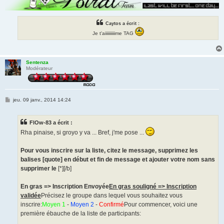
Caytos a écrit :
Je t'aiiiiiiiiiime TAG
Sentenza
Modérateur
M
jeu. 09 janv., 2014 14:24
e
s
s
FlOw-83 a écrit :
a
g
Rha pinaise, si groyo y va ... Bref, j'me pose ...
e
Pour vous inscrire sur la liste, citez le message, supprimez les
balises [quote
] en début et fin de message et ajouter votre nom sans
supprimer le
[*][/b]
En gras => Inscription Envoyée
En gras souligné => Inscription
validée
Précisez le groupe dans lequel vous souhaitez vous
inscrire:
Moyen 1
-
Moyen 2
-
Confirmé
Pour commencer, voici une
première ébauche de la liste de participants: