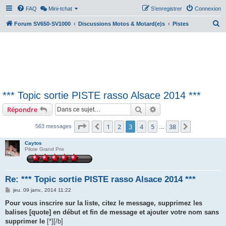
FAQ
Mini-tchat
S’enregistrer
Connexion
R
Forum SV650-SV1000
Discussions Motos & Motard(e)s
Pistes
e
c
h
e
r
*** Topic sortie PISTE rasso Alsace 2014 ***
c
Rechercher
Recherche avancée
Répondre
h
e
Page
3
sur
38
1
2
3
4
5
38
Précédente
Suivante
563 messages
…
r
Caytos
Pilote Grand Prix
Re: *** Topic sortie PISTE rasso Alsace 2014 ***
M
jeu. 09 janv., 2014 11:22
e
s
Pour vous inscrire sur la liste, citez le message, supprimez les
s
balises [quote] en début et fin de message et ajouter votre nom sans
a
g
supprimer le
[*][/b]
e