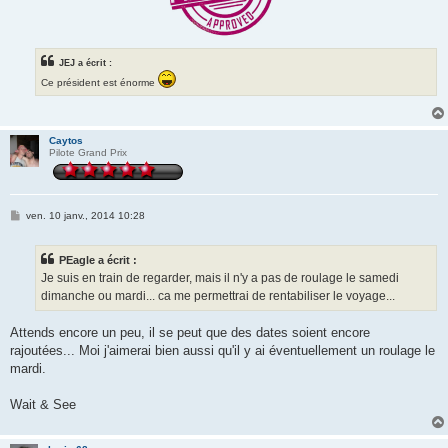
JEJ a écrit :
Ce président est énorme
Caytos
Pilote Grand Prix
M
ven. 10 janv., 2014 10:28
e
s
s
PEagle a écrit :
a
g
Je suis en train de regarder, mais il n'y a pas de roulage le samedi
e
dimanche ou mardi... ca me permettrai de rentabiliser le voyage...
Attends encore un peu, il se peut que des dates soient encore
rajoutées... Moi j'aimerai bien aussi qu'il y ai éventuellement un roulage le
mardi.
Wait & See