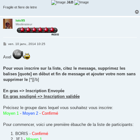
J&B
Fragile et fiere de letre
loïc95
Modérateur
M
ven. 10 janv., 2014 10:25
e
s
s
Axel
a
g
e
Pour vous inscrire sur la liste, citez le message, supprimez les
balises [quote] en début et fin de message et ajouter votre nom sans
supprimer le
[*][/b]
En gras => Inscription Envoyée
En gras souligné => Inscription validée
Précisez le groupe dans lequel vous souhaitez vous inscrire:
Moyen 1
-
Moyen 2
-
Confirmé
Pour commencer, voici une première ébauche de la liste de participants:
BORIS -
Confirmé
JEJ -
Moyen 1