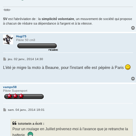
g
e
-toto-
SV
est l'abréviation de : la
simplicité volontaire
, un mouvement de société qui propose
à chacun de réduire sa dépendance à l'argent et à la vitesse.
Hugi75
Pilote 50 cm3
M
jeu. 02 janv., 2014 14:30
e
s
L'été je migre la moto à Beaune, pour l'instant elle est pépère à Paris
s
a
g
e
vamps58
Pilote Supersport
M
sam. 04 janv., 2014 18:01
e
s
s
tototwin a écrit :
a
g
Pour un roulage en Juillet prévenez-moi à l'avance que je retranche la
e
batterie..