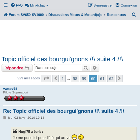
FAQ
Mini-tchat
S’enregistrer
Connexion
R
Forum SV650-SV1000
Discussions Motos & Motard(e)s
Rencontres
e
c
h
e
r
Topic officiel des bourgui'gnons /!\ suite 4 /!\
c
Rechercher
Recherche avancée
Répondre
h
e
Page
60
sur
62
1
58
59
60
61
62
Précédente
Suivant
929 messages
…
r
vamps58
Pilote Supersport
Re: Topic officiel des bourgui'gnons /!\ suite 4 /!\
M
jeu. 02 janv., 2014 10:14
e
s
s
Hugi75 a écrit :
a
g
Je me pose ici pour l'été qui arrive
e