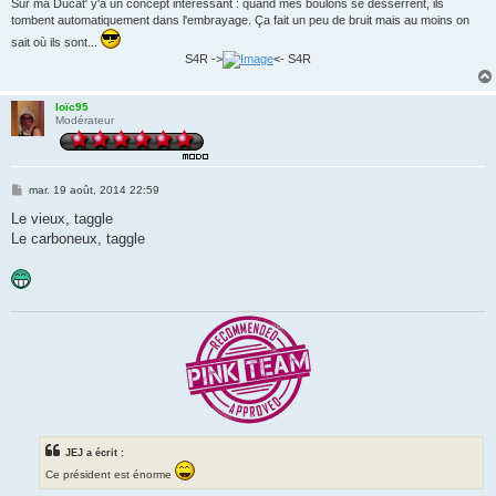
Sur ma Ducat' y'a un concept intéressant : quand mes boulons se desserrent, ils
tombent automatiquement dans l'embrayage. Ça fait un peu de bruit mais au moins on
sait où ils sont...
S4R ->
<- S4R
loïc95
Modérateur
M
mar. 19 août, 2014 22:59
e
s
Le vieux, taggle
s
Le carboneux, taggle
a
g
e
JEJ a écrit :
Ce président est énorme