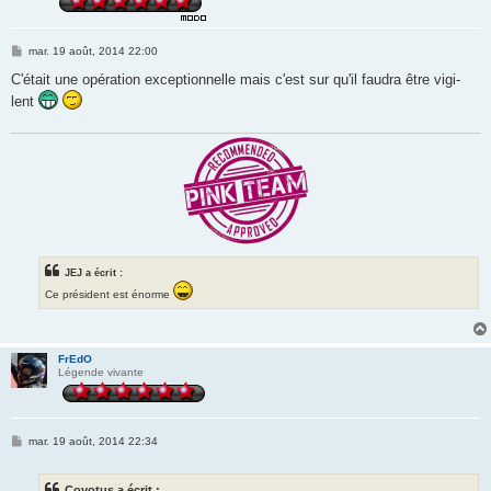
M
mar. 19 août, 2014 22:00
e
s
C'était une opération exceptionnelle mais c'est sur qu'il faudra être vigi-
s
lent
a
g
e
JEJ a écrit :
Ce président est énorme
FrEdO
Légende vivante
M
mar. 19 août, 2014 22:34
e
s
s
Coyotus a écrit :