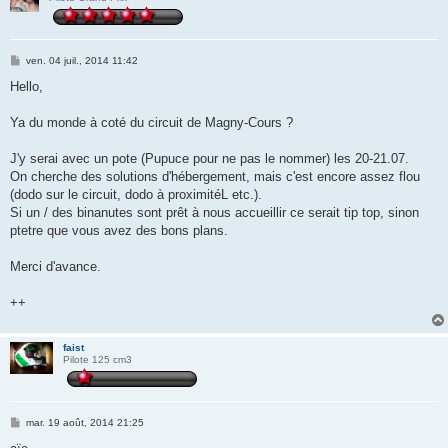
M
ven. 04 juil., 2014 11:42
e
s
Hello,
s
a
g
Ya du monde à coté du circuit de Magny-Cours ?
e
J'y serai avec un pote (Pupuce pour ne pas le nommer) les 20-21.07.
On cherche des solutions d'hébergement, mais c'est encore assez flou
(dodo sur le circuit, dodo à proximitéL etc.).
Si un / des binanutes sont prêt à nous accueillir ce serait tip top, sinon
ptetre que vous avez des bons plans.
Merci d'avance.
++
faist
Pilote 125 cm3
M
mar. 19 août, 2014 21:25
e
s