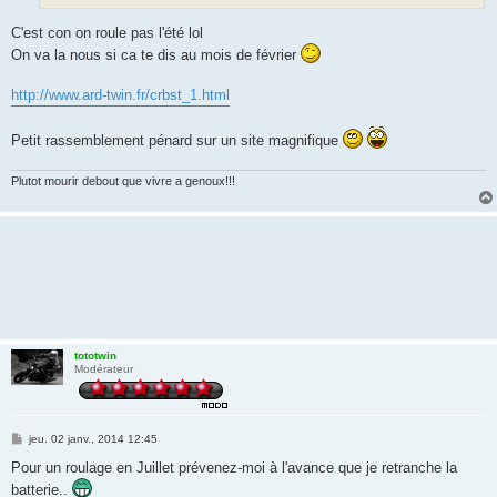
C'est con on roule pas l'été lol
On va la nous si ca te dis au mois de février
http://www.ard-twin.fr/crbst_1.html
Petit rassemblement pénard sur un site magnifique
Plutot mourir debout que vivre a genoux!!!
tototwin
Modérateur
M
jeu. 02 janv., 2014 12:45
e
s
Pour un roulage en Juillet prévenez-moi à l'avance que je retranche la
s
batterie..
a