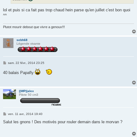
lol et puis si ca fait pas trop chaud hein parse qu'en juillet c'est bon quoi
^^
Plutot mourir debout que vivre a genoux!!!
sebh68
Légende vivante
M
sam. 22 févr., 2014 23:25
e
s
40 balais Papafly
s
a
g
e
||WP||alex
Pilote 50 cm3
M
ven. 11 avr., 2014 19:40
e
s
Salut les gnons ! Des motivés pour rouler demain dans le morvan ?
s
a
g
e