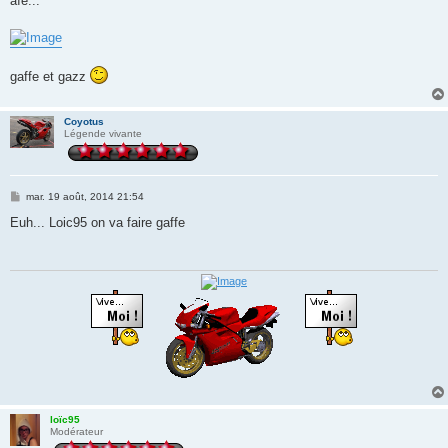
aïe...
s
a
g
e
gaffe et gazz
Coyotus
Légende vivante
M
mar. 19 août, 2014 21:54
e
s
Euh... Loic95 on va faire gaffe
s
a
g
e
loïc95
Modérateur