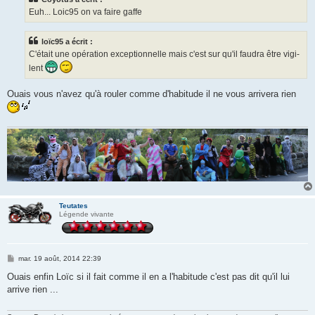
a
g
Euh... Loic95 on va faire gaffe
e
loïc95 a écrit :
C'était une opération exceptionnelle mais c'est sur qu'il faudra être vigi-
lent
Ouais vous n'avez qu'à rouler comme d'habitude il ne vous arrivera rien
Teutates
Légende vivante
M
mar. 19 août, 2014 22:39
e
s
Ouais enfin Loïc si il fait comme il en a l'habitude c'est pas dit qu'il lui
s
arrive rien ...
a
g
e