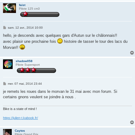
faist
Pilote 125 cm3
M
sam. 12 avr., 2014 10:00
e
s
hello, je descends avec quelques gars d'Autun sur le châlonnais!!
s
avec plaisir une prochaine fois
histoire de tasser le tour des lacs du
a
g
Morvan!!
e
shadow058
Pilote Supersport
M
mer. 07 mai, 2014 23:44
e
s
je remets les roues dans le morvan le 31 mai avec mon forum. Si
s
certains gnons veulent se joindre à nous .
a
g
e
Bike is a state of mind !
https://julien-t.kabook.fr/
Caytos
Pilote Grand Prix