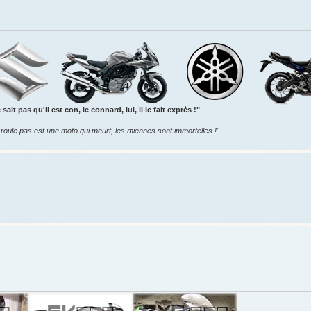
sait pas qu'il est con, le connard, lui, il le fait exprès !"
roule pas est une moto qui meurt, les miennes sont immortelles !"