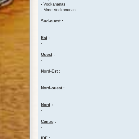
- Vodkananas
- Mme Vodkananas
Sud-ouest
:
-
Est
:
-
Ouest
:
-
Nord-Est
:
-
Nord-ouest
:
-
Nord
:
-
Centre
:
-
IDF
: