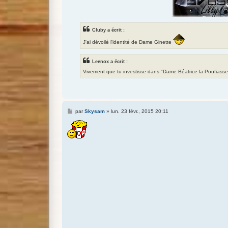
Cluby a écrit :
J'ai dévoilé l'identité de Dame Ginette
Leenox a écrit :
Vivement que tu investisse dans "Dame Béatrice la Poufiass
M
par
Skysam
»
lun. 23 févr., 2015 20:11
e
s
s
a
g
e