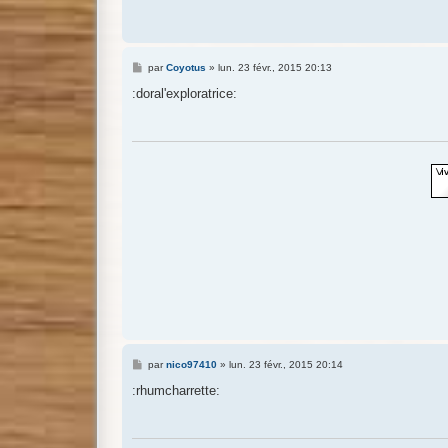
M
par
Coyotus
»
lun. 23 févr., 2015 20:13
e
s
:doral'exploratrice:
s
a
g
e
M
par
nico97410
»
lun. 23 févr., 2015 20:14
e
s
:rhumcharrette:
s
a
g
e