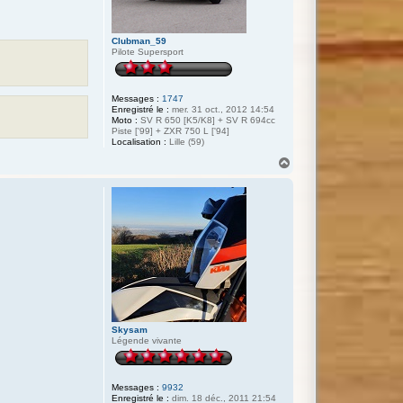
Clubman_59
Pilote Supersport
Messages :
1747
Enregistré le :
mer. 31 oct., 2012 14:54
Moto :
SV R 650 [K5/K8] + SV R 694cc
Piste ['99] + ZXR 750 L ['94]
Localisation :
Lille (59)
H
a
u
t
Skysam
Légende vivante
Messages :
9932
Enregistré le :
dim. 18 déc., 2011 21:54