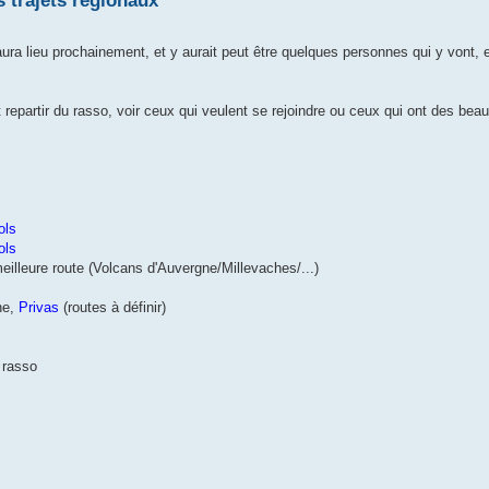
s trajets régionaux
ra lieu prochainement, et y aurait peut être quelques personnes qui y vont, 
et repartir du rasso, voir ceux qui veulent se rejoindre ou ceux qui ont des beau
ols
ols
meilleure route (Volcans d'Auvergne/Millevaches/...)
he,
Privas
(routes à définir)
> rasso