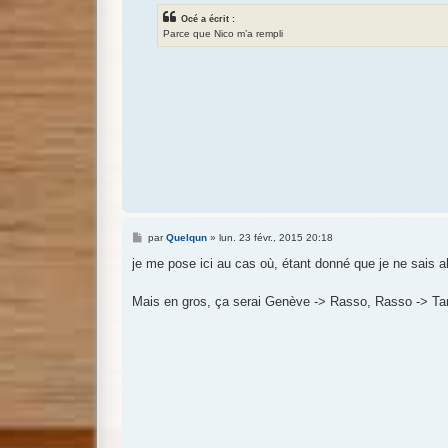
Océ a écrit :
Parce que Nico m’a rempli
M
par
Quelqun
»
lun. 23 févr., 2015 20:18
e
s
je me pose ici au cas où, étant donné que je ne sais 
s
a
g
Mais en gros, ça serai Genève -> Rasso, Rasso -> Tarb
e