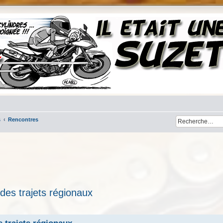
s
Rencontres
 des trajets régionaux
her
cherche avancée