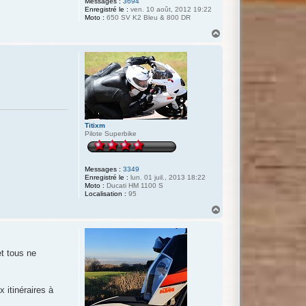
Messages :
3694
Enregistré le :
ven. 10 août, 2012 19:22
Moto :
650 SV K2 Bleu & 800 DR
H
a
u
t
Titixm
Pilote Superbike
Messages :
3349
Enregistré le :
lun. 01 juil., 2013 18:22
Moto :
Ducati HM 1100 S
Localisation :
95
H
a
u
t
et tous ne
x itinéraires à