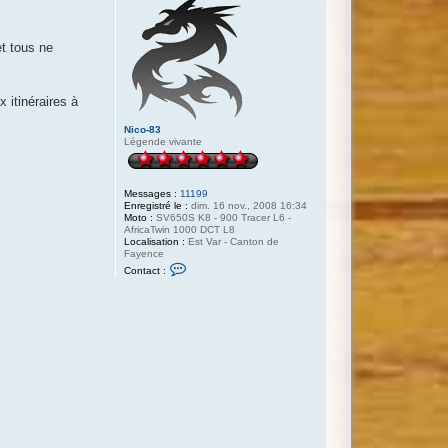
et tous ne
x itinéraires à
Nico-83
Légende vivante
Messages :
11199
Enregistré le :
dim. 16 nov., 2008 16:34
Moto :
SV650S K8 - 900 Tracer L6 -
AfricaTwin 1000 DCT L8
Localisation :
Est Var - Canton de
Fayence
C
Contact :
o
n
t
a
c
t
e
r
N
i
c
o
-
8
3