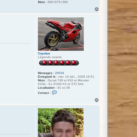
Moto :
690+675+390
H
a
u
t
Coyotus
Légende vivante
Messages :
20034
Enregistré le :
mer. 16 déc., 2009 18:51
Moto :
Ducati 748 et 916 et Monster
620ie - Ex SVNS K3 et ST2 944
Localisation :
91 ex 06
C
Contact :
o
n
H
t
a
a
u
c
t
t
e
r
C
o
y
o