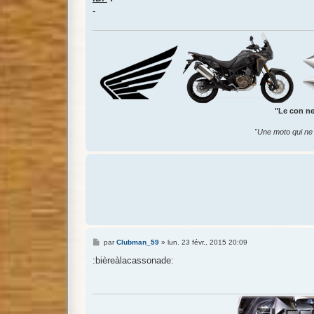
-
"Le con ne 
"Une moto qui ne 
M
par
Clubman_59
»
lun. 23 févr., 2015 20:09
e
s
:bièreàlacassonade:
s
a
g
e