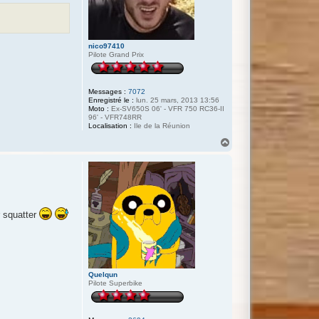
t
u
s
nico97410
Pilote Grand Prix
Messages :
7072
Enregistré le :
lun. 25 mars, 2013 13:56
Moto :
Ex-SV650S 06' - VFR 750 RC36-II
96' - VFR748RR
Localisation :
Ile de la Réunion
H
a
u
t
r squatter
Quelqun
Pilote Superbike