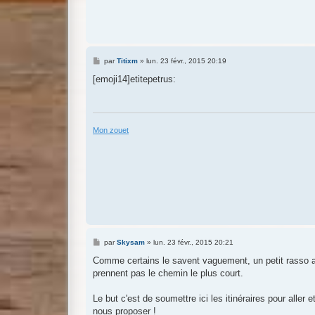
M
par
Titixm
»
lun. 23 févr., 2015 20:19
e
s
[emoji14]etitepetrus:
s
a
g
e
Mon zouet
M
par
Skysam
»
lun. 23 févr., 2015 20:21
e
s
Comme certains le savent vaguement, un petit rasso au
s
prennent pas le chemin le plus court.
a
g
e
Le but c'est de soumettre ici les itinéraires pour aller 
nous proposer !