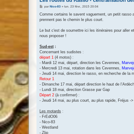
Les routes du Rasso - centralisation de
M
par
Nico-83
»
lun. 23 févr., 2015 20:04
e
s
Comme certains le savent vaguement, un petit rasso au
s
prennent pas le chemin le plus court.
a
g
e
Le but c'est de soumettre ici les itinéraires pour aller 
nous proposer !
Sud-est
:
Concernant les sudistes :
départ 1
(4 motos) :
- Mardi 12 mai, départ, direction les Cevennes,
Marvej
- Mercredi 13 mai, rotation dans les Cevennes,
Marvej
- Jeudi 14 mai, direction le rasso, en recherche de la 
Retour 1
- Dimanche 17 mai, départ direction le haut de l’Ardèc
- Lundi 18 mai, direction Grasse par Gap
Départ 2
(à confirmer) :
- Jeudi 14 mai, au plus court, au plus rapide, Fréjus -
Les motards
:
- FrEdO06
- Nico-83
- Westland
- Zlip