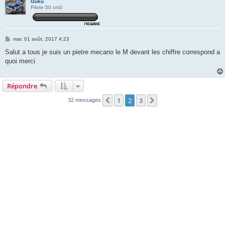
Izuku
Pilote 50 cm3
M
mar. 01 août, 2017 4:23
e
s
Salut a tous je suis un pietre mecano le M devant les chiffre correspond a
s
quoi merci
a
g
e
Répondre
1
2
3
Précédente
Suivante
32 messages