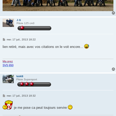
J.G
Pilote 125 cm3
M
mer. 17 juil., 2013 18:22
e
s
lien retiré, mais avec vos citations on le voit encore...
s
a
g
e
Ma prez
SVS 650
fab68
Pilote Supersport
M
mer. 17 juil., 2013 18:32
e
s
s
je me pose ca peut toujours servire
a
g
e