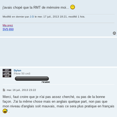
j'avais chopé que la RMT de mémoire moi...
Modifié en dernier par
J.G
le mer. 17 juil., 2013 18:21, modifié 1 fois.
Ma prez
SVS 650
Dylan
Pilote 50 cm3
M
mar. 16 juil., 2013 23:22
e
s
Merci, faut croire que je n'ai pas assez cherché, ou pas de la bonne
s
façon. J'ai la même chose mais en anglais quelque part, non pas que
a
g
mon niveau d'anglais soit mauvais, mais ce sera plus pratique en français
e
.