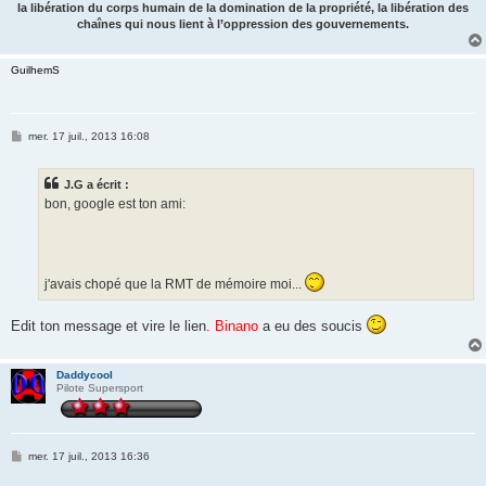
la libération du corps humain de la domination de la propriété, la libération des
chaînes qui nous lient à l’oppression des gouvernements.
GuilhemS
M
mer. 17 juil., 2013 16:08
e
s
s
J.G a écrit :
a
g
bon, google est ton ami:
e
j'avais chopé que la RMT de mémoire moi...
Edit ton message et vire le lien.
Binano
a eu des soucis
Daddycool
Pilote Supersport
M
mer. 17 juil., 2013 16:36
e
s