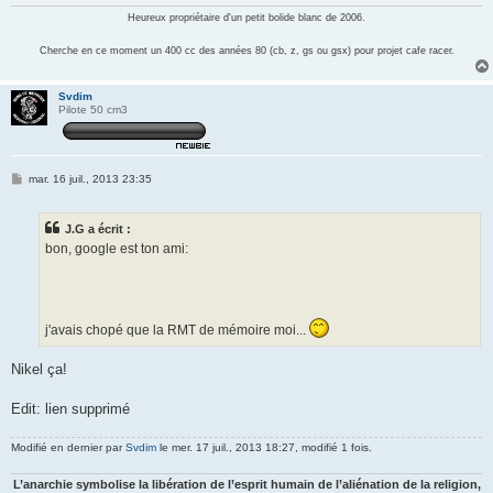
Heureux propriétaire d'un petit bolide blanc de 2006.
Cherche en ce moment un 400 cc des années 80 (cb, z, gs ou gsx) pour projet cafe racer.
Svdim
Pilote 50 cm3
M
mar. 16 juil., 2013 23:35
e
s
s
J.G a écrit :
a
g
bon, google est ton ami:
e
j'avais chopé que la RMT de mémoire moi...
Nikel ça!
Edit: lien supprimé
Modifié en dernier par
Svdim
le mer. 17 juil., 2013 18:27, modifié 1 fois.
L’anarchie symbolise la libération de l’esprit humain de l’aliénation de la religion,