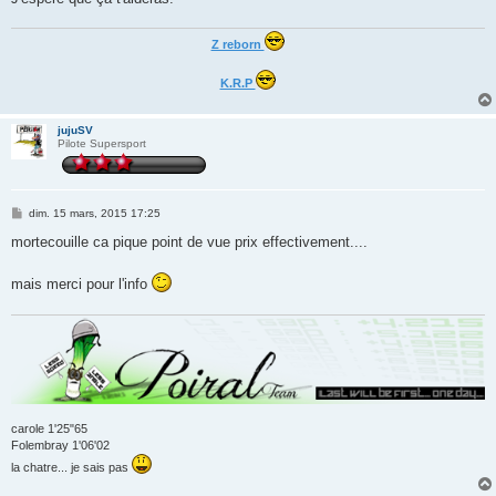
Z reborn
K.R.P
jujuSV
Pilote Supersport
M
dim. 15 mars, 2015 17:25
e
s
mortecouille ca pique point de vue prix effectivement....
s
a
g
mais merci pour l'info
e
carole 1'25"65
Folembray 1'06'02
la chatre... je sais pas