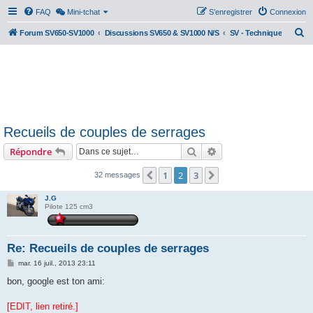
FAQ
Mini-tchat
S’enregistrer
Connexion
R
Forum SV650-SV1000
Discussions SV650 & SV1000 N/S
SV - Technique
e
c
h
e
r
Recueils de couples de serrages
c
Rechercher
Recherche avancée
Répondre
h
e
1
2
3
Précédente
Suivante
32 messages
r
J.G
Pilote 125 cm3
Re: Recueils de couples de serrages
M
mar. 16 juil., 2013 23:11
e
s
bon, google est ton ami:
s
a
g
[EDIT, lien retiré.]
e