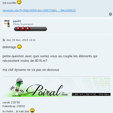
ma suzette
viewtopic.php?f=36&t=56891&p=1406734&hi ... 8#p1406616
jujuSV
Pilote Supersport
M
dim. 15 févr., 2015 13:11
e
s
deterrage
s
a
g
petite question avec quoi serrez vous au couple les éléments qui
e
nécessitent moins de 40 N.m?
ma clef dynamo ne va pas en dessous
carole 1'25"65
Folembray 1'06'02
la chatre... je sais pas