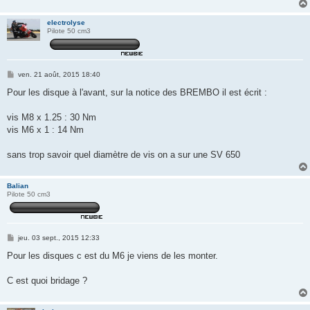
electrolyse
Pilote 50 cm3
M
ven. 21 août, 2015 18:40
e
s
Pour les disque à l'avant, sur la notice des BREMBO il est écrit :
s
a
g
vis M8 x 1.25 : 30 Nm
e
vis M6 x 1 : 14 Nm
sans trop savoir quel diamètre de vis on a sur une SV 650
Balian
Pilote 50 cm3
M
jeu. 03 sept., 2015 12:33
e
s
Pour les disques c est du M6 je viens de les monter.
s
a
g
C est quoi bridage ?
e