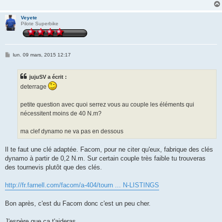
Veyete
Pilote Superbike
M
lun. 09 mars, 2015 12:17
e
s
s
jujuSV a écrit :
a
g
deterrage
e
petite question avec quoi serrez vous au couple les éléments qui
nécessitent moins de 40 N.m?
ma clef dynamo ne va pas en dessous
Il te faut une clé adaptée. Facom, pour ne citer qu'eux, fabrique des clés
dynamo à partir de 0,2 N.m. Sur certain couple très faible tu trouveras
des tournevis plutôt que des clés.
http://fr.farnell.com/facom/a-404/tourn ... N-LISTINGS
Bon après, c'est du Facom donc c'est un peu cher.
J'espère que ça t'aideras.