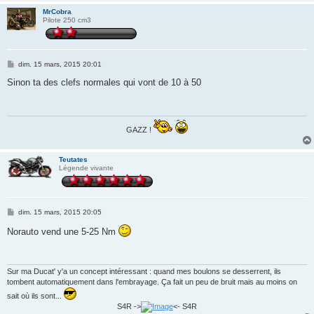
MrCobra
Pilote 250 cm3
M
dim. 15 mars, 2015 20:01
e
s
Sinon ta des clefs normales qui vont de 10 à 50
s
a
g
e
GAZZ !
Teutates
Légende vivante
M
dim. 15 mars, 2015 20:05
e
s
Norauto vend une 5-25 Nm
s
a
g
e
Sur ma Ducat' y'a un concept intéressant : quand mes boulons se desserrent, ils
tombent automatiquement dans l'embrayage. Ça fait un peu de bruit mais au moins on
sait où ils sont...
S4R ->
<- S4R