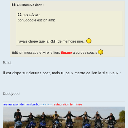
s
GuilhemS a écrit :
a
g
e
J.G a écrit :
bon, google est ton ami:
j'avais chopé que la RMT de mémoire moi...
Edit ton message et vire le lien.
Binano
a eu des soucis
Salut,
Il est dispo sur d'autres post, mais tu peux mettre ce lien là si tu veux :
Daddycool
restauration de mon barbu
=> ici <=
restauration terminée