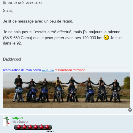
M
jeu. 25 août, 2016 16:52
e
s
Salut,
s
a
g
Je lit ce message avec un peu de retard.
e
Je ne sais pas si l'essais a été effectué, mais j'ai toujours la mienne
(SVS 650 Carbu) que je peux preter avec ses 120 000 km
Je suis
dans le 92.
Daddycool
restauration de mon barbu
=> ici <=
restauration terminée
killpilot
Modérateur