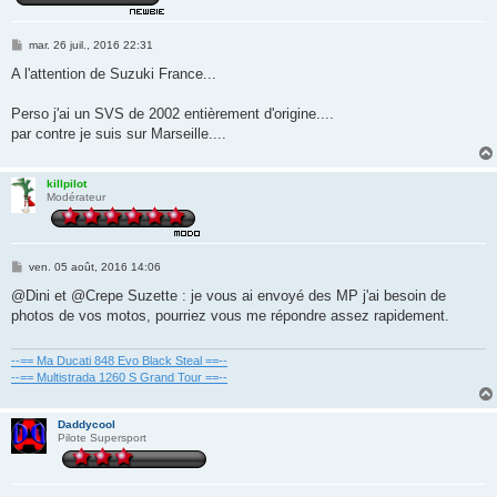
M
mar. 26 juil., 2016 22:31
e
s
A l'attention de Suzuki France...
s
a
g
Perso j'ai un SVS de 2002 entièrement d'origine....
e
par contre je suis sur Marseille....
killpilot
Modérateur
M
ven. 05 août, 2016 14:06
e
s
@Dini et @Crepe Suzette : je vous ai envoyé des MP j'ai besoin de
s
photos de vos motos, pourriez vous me répondre assez rapidement.
a
g
e
--== Ma Ducati 848 Evo Black Steal ==--
--== Multistrada 1260 S Grand Tour ==--
Daddycool
Pilote Supersport