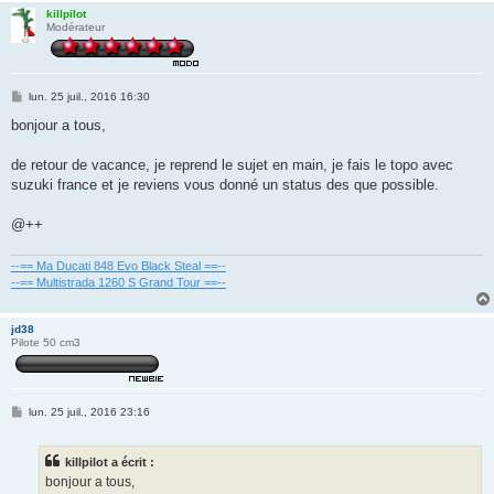
killpilot
Modérateur
M
lun. 25 juil., 2016 16:30
e
s
bonjour a tous,
s
a
g
de retour de vacance, je reprend le sujet en main, je fais le topo avec
e
suzuki france et je reviens vous donné un status des que possible.
@++
--== Ma Ducati 848 Evo Black Steal ==--
--== Multistrada 1260 S Grand Tour ==--
jd38
Pilote 50 cm3
M
lun. 25 juil., 2016 23:16
e
s
s
killpilot a écrit :
a
g
bonjour a tous,
e