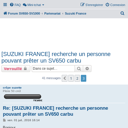
FAQ
Mini-tchat
S’enregistrer
Connexion
R
Forum SV650-SV1000
Partenariat
Suzuki France
e
c
h
e
r
[SUZUKI FRANCE] recherche un personne
c
pouvant prêter un SV650 carbu
h
Rechercher
Recherche avancée
Verrouillé
e
r
1
2
3
Précédente
41 messages
crêpe suzette
Pilote 50 cm3
Re: [SUZUKI FRANCE] recherche un personne
pouvant prêter un SV650 carbu
M
ven. 01 juil., 2016 16:14
e
s
Bonjour,