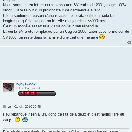
s
Nous sommes en idf, et nous avons une SV carbu de 2001, rouge 100%
a
g
stock, juste l'ajout d'un prolongateur de garde-boue avant.
e
Elle a seulement besoin d'une révision, elle ratatouille car cela fait
longtemps qu'elle n'a pas roulé. Elle a aujourd'hui 55000kms.
C'est un modèle assez rare vu sa couleur peu répandue.
Et oui la SV a été remplacée par un Cagiva 1000 raptor avec le moteur du
SV1000, on reste dans la famille d'une certaine manière
DyDy McCOY
Pilote Supersport
M
ven. 01 juil., 2016 20:48
e
s
Peu répandue ? j'en ai un, donc ça fait déjà deux et c'est moins rare du
s
coup !
a
g
e
Exemple de contrepèterie: J'arrive a pied par la Chine, J'arrive a chier par la pine