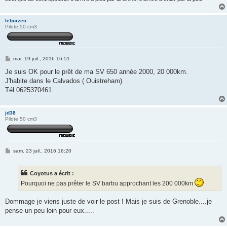
leborzec
Pilote 50 cm3
M
mar. 19 juil., 2016 16:51
e
s
Je suis OK pour le prêt de ma SV 650 année 2000, 20 000km.
s
J'habite dans le Calvados ( Ouistreham)
a
g
Tél 0625370461
e
jd38
Pilote 50 cm3
M
sam. 23 juil., 2016 16:20
e
s
s
Coyotus a écrit :
a
g
Pourquoi ne pas prêter le SV barbu approchant les 200 000km
e
Dommage je viens juste de voir le post ! Mais je suis de Grenoble....je
pense un peu loin pour eux.....