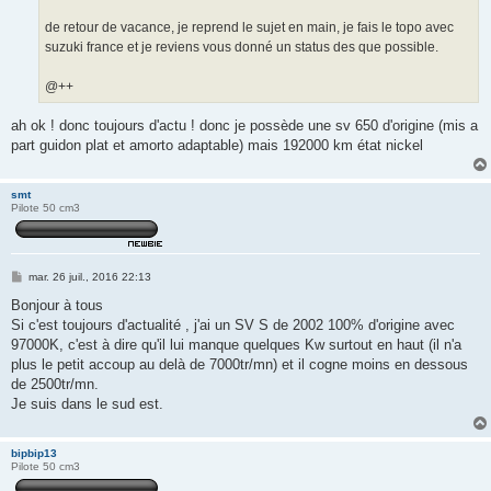
de retour de vacance, je reprend le sujet en main, je fais le topo avec
suzuki france et je reviens vous donné un status des que possible.
@++
ah ok ! donc toujours d'actu ! donc je possède une sv 650 d'origine (mis a
part guidon plat et amorto adaptable) mais 192000 km état nickel
smt
Pilote 50 cm3
M
mar. 26 juil., 2016 22:13
e
s
Bonjour à tous
s
Si c'est toujours d'actualité , j'ai un SV S de 2002 100% d'origine avec
a
g
97000K, c'est à dire qu'il lui manque quelques Kw surtout en haut (il n'a
e
plus le petit accoup au delà de 7000tr/mn) et il cogne moins en dessous
de 2500tr/mn.
Je suis dans le sud est.
bipbip13
Pilote 50 cm3