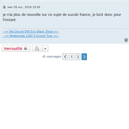
M
mer. 05 oct., 2016 15:45
e
s
je n'ai plus de nouvelle sur ce sujet de suzuki france, je lock donc pour
s
l'instant.
a
g
e
--== Ma Ducati 848 Evo Black Steal ==--
--== Multistrada 1260 S Grand Tour ==--
Verrouillé
1
2
3
Précédente
41 messages