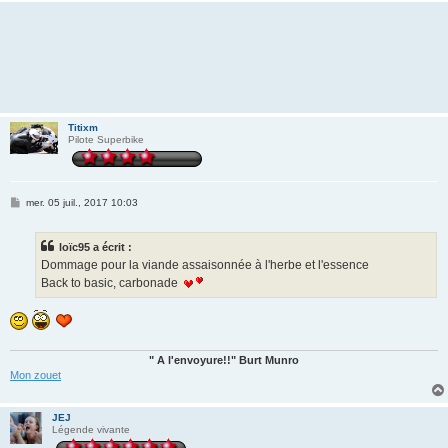
Titixm
Pilote Superbike
M
mer. 05 juil., 2017 10:03
e
s
s
loïc95 a écrit :
a
g
Dommage pour la viande assaisonnée à l'herbe et l'essence
e
Back to basic, carbonade
" A l'envoyure!!" Burt Munro
Mon zouet
JEJ
Légende vivante