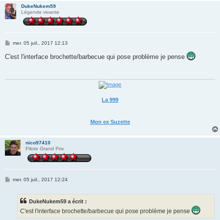
DukeNukem59
Légende vivante
M
mer. 05 juil., 2017 12:13
e
s
C'est l'interface brochette/barbecue qui pose problème je pense
s
a
g
e
La 999
Mon ex Suzette
nico97410
Pilote Grand Prix
M
mer. 05 juil., 2017 12:24
e
s
s
DukeNukem59 a écrit :
a
g
C'est l'interface brochette/barbecue qui pose problème je pense
e