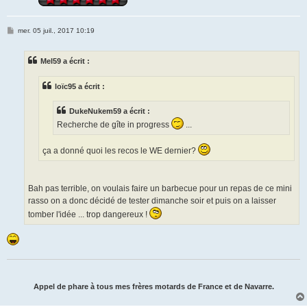
M
mer. 05 juil., 2017 10:19
e
s
s
Mel59 a écrit :
a
g
e
loïc95 a écrit :
DukeNukem59 a écrit :
Recherche de gîte in progress
...
ça a donné quoi les recos le WE dernier?
Bah pas terrible, on voulais faire un barbecue pour un repas de ce mini
rasso on a donc décidé de tester dimanche soir et puis on a laisser
tomber l'idée ... trop dangereux !
Appel de phare à tous mes frères motards de France et de Navarre.