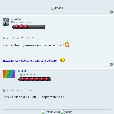
spirit74
Pilote Supersport
M
lun. 21 oct., 2019 13:12
e
s
Y a pas les Pyrennees en même temps ?
s
a
g
e
Travailler la trajectoire... aller à la Victoire !!
Axeleil
Légende vivante
M
lun. 21 oct., 2019 13:15
e
s
Je suis dispo du 10 au 15 septembre 2020
s
a
g
e
J&B