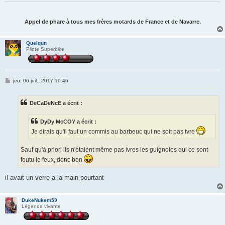
Appel de phare à tous mes frères motards de France et de Navarre.
Quelqun
Pilote Superbike
M
jeu. 06 juil., 2017 10:46
e
s
s
DeCaDeNcE a écrit :
a
g
e
DyDy McCOY a écrit :
Je dirais qu'il faut un commis au barbeuc qui ne soit pas ivre
Sauf qu'à priori ils n'étaient même pas ivres les guignoles qui ce sont
foutu le feux, donc bon
il avait un verre a la main pourtant
DukeNukem59
Légende vivante