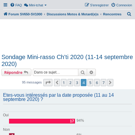
FAQ
Mini-tchat
S’enregistrer
Connexion
R
Forum SV650-SV1000
Discussions Motos & Motard(e)s
Rencontres
e
c
h
e
r
Sondage Mini-rasso Ch'ti 2020 (11-14 septembre
c
2020)
h
Rechercher
Recherche avancée
Répondre
e
r
Page
4
sur
7
1
2
3
4
5
6
7
Précédente
Suivante
95 messages
Etes-vous intéressés par la date proposée (11 au 14
septembre 2020) ?
Oui
94%
17
Non