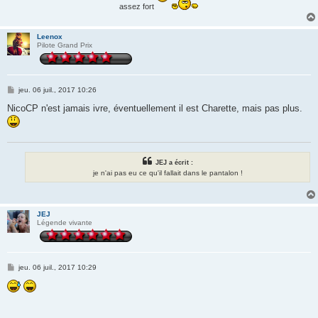
assez fort
Leenox
Pilote Grand Prix
M
jeu. 06 juil., 2017 10:26
e
s
NicoCP n'est jamais ivre, éventuellement il est Charette, mais pas plus.
s
a
g
e
JEJ a écrit :
je n'ai pas eu ce qu'il fallait dans le pantalon !
JEJ
Légende vivante
M
jeu. 06 juil., 2017 10:29
e
s
s
a
g
e