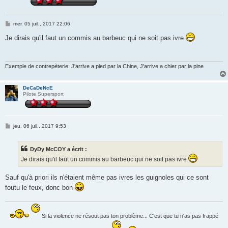
M
mer. 05 juil., 2017 22:06
e
s
Je dirais qu'il faut un commis au barbeuc qui ne soit pas ivre
s
a
g
e
Exemple de contrepèterie: J'arrive a pied par la Chine, J'arrive a chier par la pine
DeCaDeNcE
Pilote Supersport
M
jeu. 06 juil., 2017 9:53
e
s
s
DyDy McCOY a écrit :
a
g
Je dirais qu'il faut un commis au barbeuc qui ne soit pas ivre
e
Sauf qu'à priori ils n'étaient même pas ivres les guignoles qui ce sont
foutu le feux, donc bon
Si la violence ne résout pas ton problème... C'est que tu n'as pas frappé