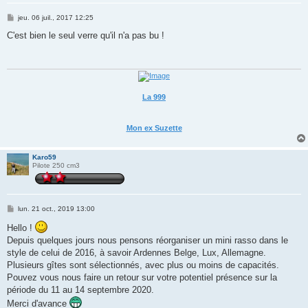
M
jeu. 06 juil., 2017 12:25
e
s
C'est bien le seul verre qu'il n'a pas bu !
s
a
g
e
La 999
Mon ex Suzette
Karo59
Pilote 250 cm3
M
lun. 21 oct., 2019 13:00
e
s
Hello !
s
Depuis quelques jours nous pensons réorganiser un mini rasso dans le
a
g
style de celui de 2016, à savoir Ardennes Belge, Lux, Allemagne.
e
Plusieurs gîtes sont sélectionnés, avec plus ou moins de capacités.
Pouvez vous nous faire un retour sur votre potentiel présence sur la
période du 11 au 14 septembre 2020.
Merci d'avance