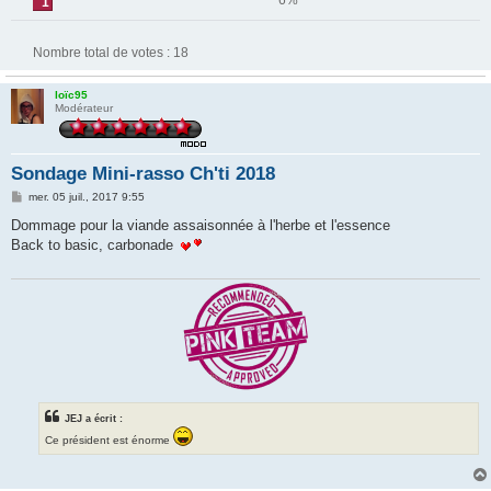
6%
1
Nombre total de votes :
18
loïc95
Modérateur
Sondage Mini-rasso Ch'ti 2018
M
mer. 05 juil., 2017 9:55
e
s
Dommage pour la viande assaisonnée à l'herbe et l'essence
s
Back to basic, carbonade
a
g
e
JEJ a écrit :
Ce président est énorme