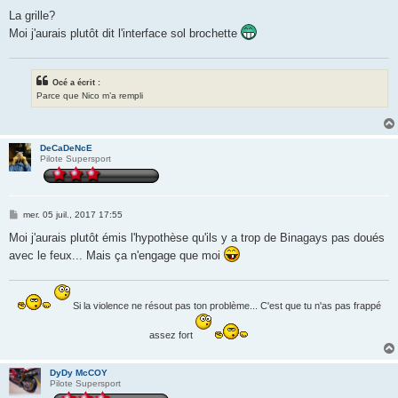
La grille?
Moi j'aurais plutôt dit l'interface sol brochette
Océ a écrit :
Parce que Nico m’a rempli
DeCaDeNcE
Pilote Supersport
M
mer. 05 juil., 2017 17:55
e
s
Moi j'aurais plutôt émis l'hypothèse qu'ils y a trop de Binagays pas doués
s
avec le feux... Mais ça n'engage que moi
a
g
e
Si la violence ne résout pas ton problème... C'est que tu n'as pas frappé
assez fort
DyDy McCOY
Pilote Supersport