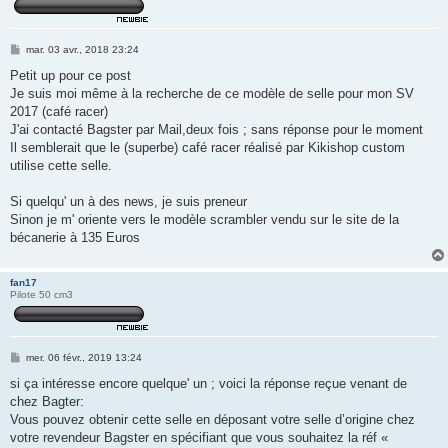
M
mar. 03 avr., 2018 23:24
e
s
Petit up pour ce post
s
Je suis moi même à la recherche de ce modèle de selle pour mon SV
a
g
2017 (café racer)
e
J'ai contacté Bagster par Mail,deux fois ; sans réponse pour le moment
Il semblerait que le (superbe) café racer réalisé par Kikishop custom
utilise cette selle.
Si quelqu' un à des news, je suis preneur
Sinon je m' oriente vers le modèle scrambler vendu sur le site de la
bécanerie à 135 Euros
fan17
Pilote 50 cm3
M
mer. 06 févr., 2019 13:24
e
s
si ça intéresse encore quelque' un ; voici la réponse reçue venant de
s
chez Bagter:
a
g
Vous pouvez obtenir cette selle en déposant votre selle d’origine chez
e
votre revendeur Bagster en spécifiant que vous souhaitez la réf «