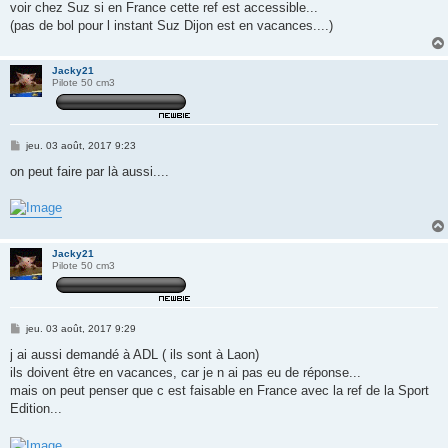
voir chez Suz si en France cette ref est accessible...
(pas de bol pour l instant Suz Dijon est en vacances....)
Jacky21
Pilote 50 cm3
M
jeu. 03 août, 2017 9:23
e
s
on peut faire par là aussi....
s
a
g
e
Jacky21
Pilote 50 cm3
M
jeu. 03 août, 2017 9:29
e
s
j ai aussi demandé à ADL ( ils sont à Laon)
s
ils doivent être en vacances, car je n ai pas eu de réponse...
a
g
mais on peut penser que c est faisable en France avec la ref de la Sport
e
Edition...