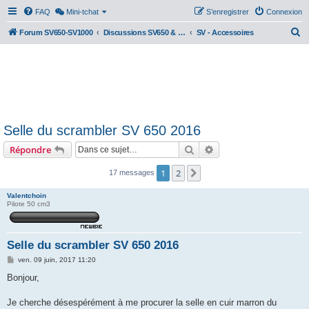
FAQ
Mini-tchat
S’enregistrer
Connexion
R
Forum SV650-SV1000
Discussions SV650 & SV1000 N/S
SV - Accessoires
e
c
h
e
r
Selle du scrambler SV 650 2016
c
Rechercher
Recherche avancée
Répondre
h
e
1
2
Suivante
17 messages
r
Valentchoin
Pilote 50 cm3
Selle du scrambler SV 650 2016
M
ven. 09 juin, 2017 11:20
e
s
Bonjour,
s
a
g
Je cherche désespérément à me procurer la selle en cuir marron du
e