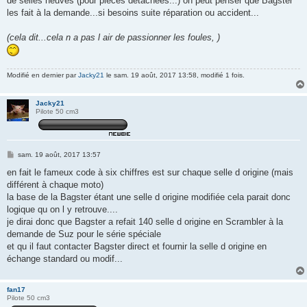
de selles neuves (pour pièces détachées...) on peut penser que Bagster
les fait à la demande...si besoins suite réparation ou accident...
(cela dit...cela n a pas l air de passionner les foules, )
Modifié en dernier par
Jacky21
le sam. 19 août, 2017 13:58, modifié 1 fois.
Jacky21
Pilote 50 cm3
M
sam. 19 août, 2017 13:57
e
s
en fait le fameux code à six chiffres est sur chaque selle d origine (mais
s
différent à chaque moto)
a
g
la base de la Bagster étant une selle d origine modifiée cela parait donc
e
logique qu on l y retrouve....
je dirai donc que Bagster a refait 140 selle d origine en Scrambler à la
demande de Suz pour le série spéciale
et qu il faut contacter Bagster direct et fournir la selle d origine en
échange standard ou modif...
fan17
Pilote 50 cm3