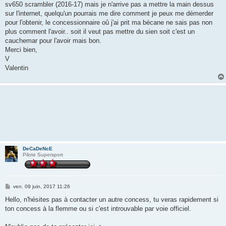
sv650 scrambler (2016-17) mais je n'arrive pas a mettre la main dessus
sur l'internet, quelqu'un pourrais me dire comment je peux me démerder
pour l'obtenir, le concessionnaire oû j'ai prit ma bécane ne sais pas non
plus comment l'avoir.. soit il veut pas mettre du sien soit c'est un
cauchemar pour l'avoir mais bon.
Merci bien,
V
Valentin
DeCaDeNcE
Pilote Supersport
M
ven. 09 juin, 2017 11:26
e
s
Hello, n'hésites pas à contacter un autre concess, tu veras rapidement si
s
ton concess à la flemme ou si c'est introuvable par voie officiel.
a
g
e