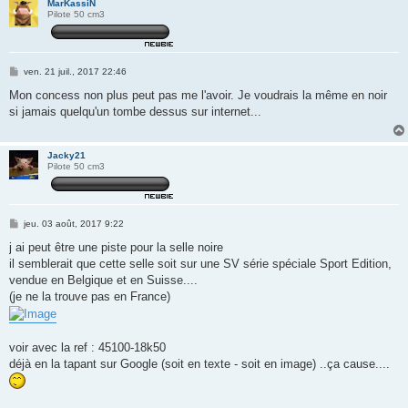
MarKassiN
Pilote 50 cm3
M
ven. 21 juil., 2017 22:46
e
s
Mon concess non plus peut pas me l'avoir. Je voudrais la même en noir
s
si jamais quelqu'un tombe dessus sur internet...
a
g
e
Jacky21
Pilote 50 cm3
M
jeu. 03 août, 2017 9:22
e
s
j ai peut être une piste pour la selle noire
s
il semblerait que cette selle soit sur une SV série spéciale Sport Edition,
a
g
vendue en Belgique et en Suisse....
e
(je ne la trouve pas en France)
voir avec la ref : 45100-18k50
déjà en la tapant sur Google (soit en texte - soit en image) ..ça cause....