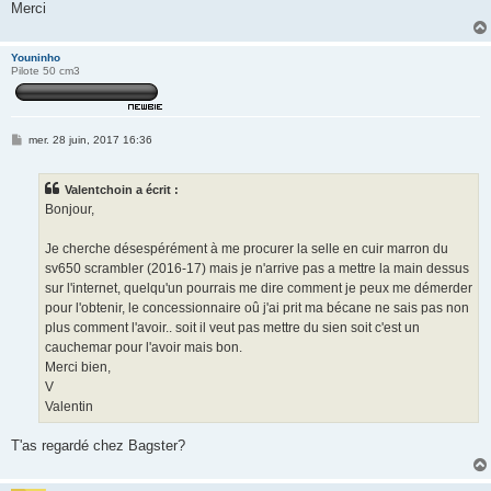
Merci
Youninho
Pilote 50 cm3
M
mer. 28 juin, 2017 16:36
e
s
s
Valentchoin a écrit :
a
g
Bonjour,
e
Je cherche désespérément à me procurer la selle en cuir marron du
sv650 scrambler (2016-17) mais je n'arrive pas a mettre la main dessus
sur l'internet, quelqu'un pourrais me dire comment je peux me démerder
pour l'obtenir, le concessionnaire oû j'ai prit ma bécane ne sais pas non
plus comment l'avoir.. soit il veut pas mettre du sien soit c'est un
cauchemar pour l'avoir mais bon.
Merci bien,
V
Valentin
T'as regardé chez Bagster?