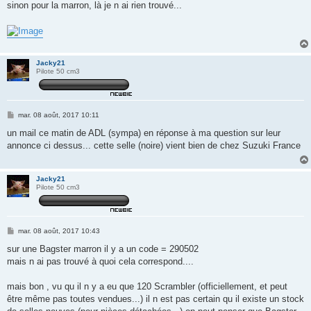
sinon pour la marron, là je n ai rien trouvé...
Jacky21
Pilote 50 cm3
M
mar. 08 août, 2017 10:11
e
s
un mail ce matin de ADL (sympa) en réponse à ma question sur leur
s
annonce ci dessus... cette selle (noire) vient bien de chez Suzuki France
a
g
e
Jacky21
Pilote 50 cm3
M
mar. 08 août, 2017 10:43
e
s
sur une Bagster marron il y a un code = 290502
s
mais n ai pas trouvé à quoi cela correspond....
a
g
e
mais bon , vu qu il n y a eu que 120 Scrambler (officiellement, et peut
être même pas toutes vendues...) il n est pas certain qu il existe un stock