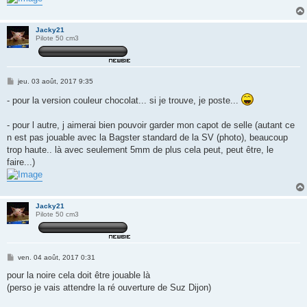
Jacky21
Pilote 50 cm3
M
jeu. 03 août, 2017 9:35
e
s
- pour la version couleur chocolat... si je trouve, je poste...
s
a
g
- pour l autre, j aimerai bien pouvoir garder mon capot de selle (autant ce
e
n est pas jouable avec la Bagster standard de la SV (photo), beaucoup
trop haute.. là avec seulement 5mm de plus cela peut, peut être, le
faire...)
Jacky21
Pilote 50 cm3
M
ven. 04 août, 2017 0:31
e
s
pour la noire cela doit être jouable là
s
(perso je vais attendre la ré ouverture de Suz Dijon)
a
g
e