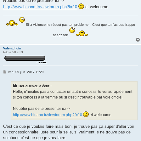
N'oublie pas de te présenter ici ->
http://www.binano.fr/viewforum.php?f=10
et welcoume
Si la violence ne résout pas ton problème... C'est que tu n'as pas frappé
assez fort
Valentchoin
Pilote 50 cm3
M
ven. 09 juin, 2017 11:29
e
s
s
DeCaDeNcE a écrit :
a
g
Hello, n'hésites pas à contacter un autre concess, tu veras rapidement
e
si ton concess à la flemme ou si c'est introuvable par voie officiel.
N'oublie pas de te présenter ici ->
http://www.binano.fr/viewforum.php?f=10
et welcoume
C'est ce que je voulais faire mais bon, je trouve pas ça super d'aller voir
un concessionnaire juste pour la selle, si vraiment je ne trouve pas de
solutions c'est ce que je vais faire.