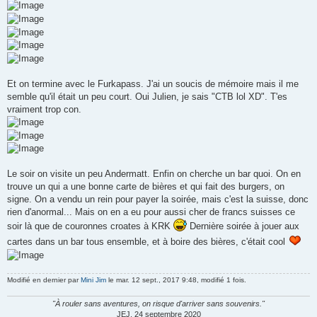
Et on termine avec le Furkapass. J'ai un soucis de mémoire mais il me
semble qu'il était un peu court. Oui Julien, je sais "CTB lol XD". T'es
vraiment trop con.
Le soir on visite un peu Andermatt. Enfin on cherche un bar quoi. On en
trouve un qui a une bonne carte de bières et qui fait des burgers, on
signe. On a vendu un rein pour payer la soirée, mais c'est la suisse, donc
rien d'anormal... Mais on en a eu pour aussi cher de francs suisses ce
soir là que de couronnes croates à KRK
Dernière soirée à jouer aux
cartes dans un bar tous ensemble, et à boire des bières, c'était cool
Modifié en dernier par
Mini Jim
le mar. 12 sept., 2017 9:48, modifié 1 fois.
"À rouler sans aventures, on risque d'arriver sans souvenirs."
JEJ, 24 septembre 2020