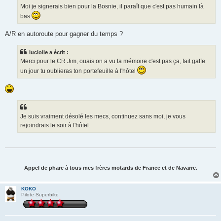
g
Moi je signerais bien pour la Bosnie, il paraît que c'est pas humain là
e
bas
A/R en autoroute pour gagner du temps ?
luciolle a écrit :
Merci pour le CR Jim, ouais on a vu ta mémoire c'est pas ça, fait gaffe
un jour tu oublieras ton portefeuille à l'hôtel
Je suis vraiment désolé les mecs, continuez sans moi, je vous
rejoindrais le soir à l'hôtel.
Appel de phare à tous mes frères motards de France et de Navarre.
KOKO
Pilote Superbike