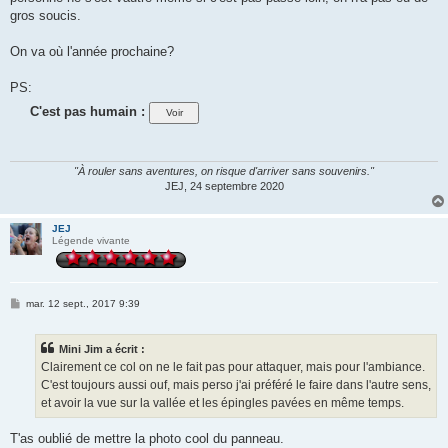
gros soucis.
On va où l'année prochaine?
PS:
C'est pas humain :
"À rouler sans aventures, on risque d'arriver sans souvenirs."
JEJ, 24 septembre 2020
JEJ
Légende vivante
M
mar. 12 sept., 2017 9:39
e
s
s
Mini Jim a écrit :
a
g
Clairement ce col on ne le fait pas pour attaquer, mais pour l'ambiance.
e
C'est toujours aussi ouf, mais perso j'ai préféré le faire dans l'autre sens,
et avoir la vue sur la vallée et les épingles pavées en même temps.
T'as oublié de mettre la photo cool du panneau.