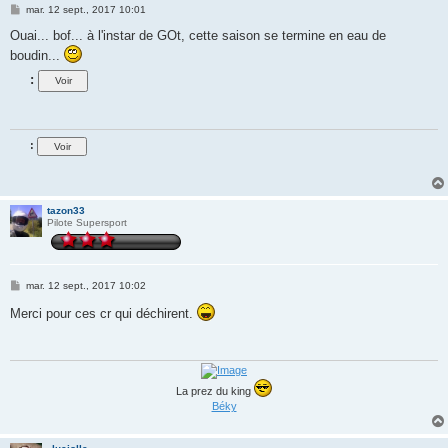
M
mar. 12 sept., 2017 10:01
e
s
Ouai... bof... à l'instar de GOt, cette saison se termine en eau de
s
boudin...
a
g
:
e
:
tazon33
Pilote Supersport
M
mar. 12 sept., 2017 10:02
e
s
Merci pour ces cr qui déchirent.
s
a
g
e
La prez du king
Béky