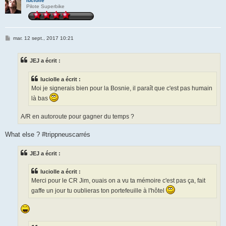
luciolle
Pilote Superbike
M
mar. 12 sept., 2017 10:21
e
s
s
JEJ a écrit :
a
g
e
luciolle a écrit :
Moi je signerais bien pour la Bosnie, il paraît que c'est pas humain
là bas
A/R en autoroute pour gagner du temps ?
What else ? #trippneuscarrés
JEJ a écrit :
luciolle a écrit :
Merci pour le CR Jim, ouais on a vu ta mémoire c'est pas ça, fait
gaffe un jour tu oublieras ton portefeuille à l'hôtel