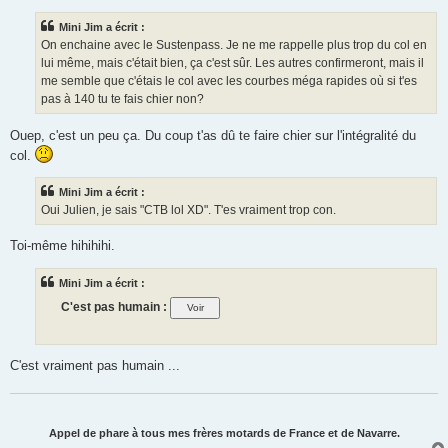
Mini Jim a écrit :
On enchaine avec le Sustenpass. Je ne me rappelle plus trop du col en
lui même, mais c'était bien, ça c'est sûr. Les autres confirmeront, mais il
me semble que c'étais le col avec les courbes méga rapides où si t'es
pas à 140 tu te fais chier non?
Ouep, c'est un peu ça. Du coup t'as dû te faire chier sur l'intégralité du
col.
Mini Jim a écrit :
Oui Julien, je sais "CTB lol XD". T'es vraiment trop con.
Toi-même hihihihi.
Mini Jim a écrit :
C'est pas humain :
C'est vraiment pas humain ...
Appel de phare à tous mes frères motards de France et de Navarre.