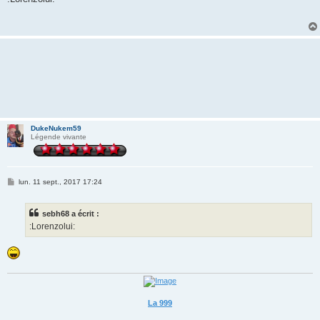
s
a
g
e
DukeNukem59
Légende vivante
M
lun. 11 sept., 2017 17:24
e
s
s
sebh68 a écrit :
a
g
:Lorenzolui:
e
La 999