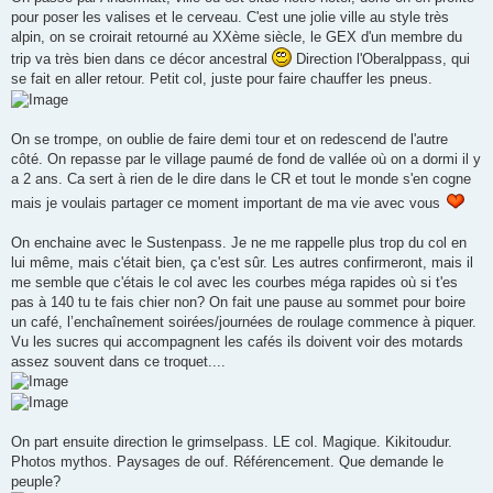
pour poser les valises et le cerveau. C'est une jolie ville au style très
alpin, on se croirait retourné au XXème siècle, le GEX d'un membre du
trip va très bien dans ce décor ancestral
Direction l'Oberalppass, qui
se fait en aller retour. Petit col, juste pour faire chauffer les pneus.
On se trompe, on oublie de faire demi tour et on redescend de l'autre
côté. On repasse par le village paumé de fond de vallée où on a dormi il y
a 2 ans. Ca sert à rien de le dire dans le CR et tout le monde s'en cogne
mais je voulais partager ce moment important de ma vie avec vous
On enchaine avec le Sustenpass. Je ne me rappelle plus trop du col en
lui même, mais c'était bien, ça c'est sûr. Les autres confirmeront, mais il
me semble que c'étais le col avec les courbes méga rapides où si t'es
pas à 140 tu te fais chier non? On fait une pause au sommet pour boire
un café, l’enchaînement soirées/journées de roulage commence à piquer.
Vu les sucres qui accompagnent les cafés ils doivent voir des motards
assez souvent dans ce troquet....
On part ensuite direction le grimselpass. LE col. Magique. Kikitoudur.
Photos mythos. Paysages de ouf. Référencement. Que demande le
peuple?