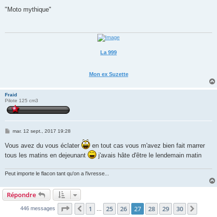
e
s
"Moto mythique"
s
a
g
e
La 999
Mon ex Suzette
Fraid
Pilote 125 cm3
M
mar. 12 sept., 2017 19:28
e
s
Vous avez du vous éclater
en tout cas vous m'avez bien fait marrer
s
a
tous les matins en dejeunant
j'avais hâte d'être le lendemain matin
g
e
Peut importe le flacon tant qu'on a l'ivresse...
Répondre
Page
27
sur
30
1
25
26
27
28
29
30
Précédente
Suiva
446 messages
…