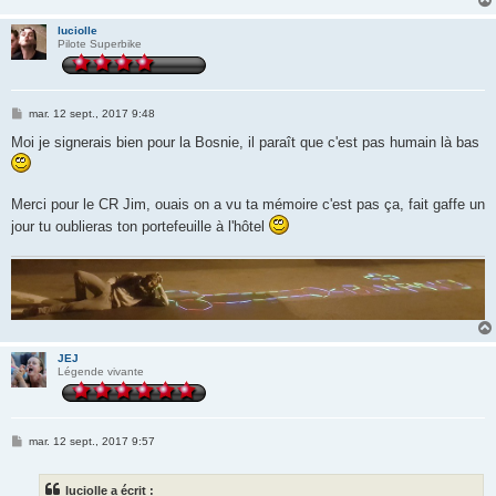
luciolle
Pilote Superbike
M
mar. 12 sept., 2017 9:48
e
s
Moi je signerais bien pour la Bosnie, il paraît que c'est pas humain là bas
s
a
g
e
Merci pour le CR Jim, ouais on a vu ta mémoire c'est pas ça, fait gaffe un
jour tu oublieras ton portefeuille à l'hôtel
JEJ
Légende vivante
M
mar. 12 sept., 2017 9:57
e
s
s
luciolle a écrit :
a