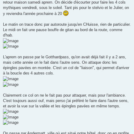
retour maison samedi aprem. On décide d'écourter pour faire les 4 cols
mythiques vendredi, sous le soleil. Tant pis pour le stelvio et le Julier, on
y reviendra l'année prochaine à 20
Le matin on trace donc par autoroute jusqu'en CHuisse, rien de particulier.
Le midi on fait une pause bouffe de gitan au bord de la route, comme
d'hab.
L'aprem on passe par le Gotthardpass, qu'on avait déjà fait il y a 2 ans,
mais cette année on le fait dans l'autre sens. On attaque donc les
épingles pavées en montée. C'est un col de "liaison", qui permet d'arriver
à la boucle des 4 autres cols.
Clairement ce col on ne le fait pas pour attaquer, mais pour l'ambiance.
C'est toujours aussi ouf, mais perso j'ai préféré le faire dans l'autre sens,
et avoir la vue sur la vallée et les épingles pavées en même temps.
On passe par Andermatt, ville où est situé notre hôtel, donc on en profite