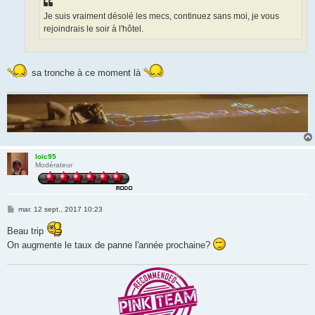
Je suis vraiment désolé les mecs, continuez sans moi, je vous
rejoindrais le soir à l'hôtel.
sa tronche à ce moment là
loïc95
Modérateur
M
mar. 12 sept., 2017 10:23
e
s
Beau trip
s
a
On augmente le taux de panne l'année prochaine?
g
e