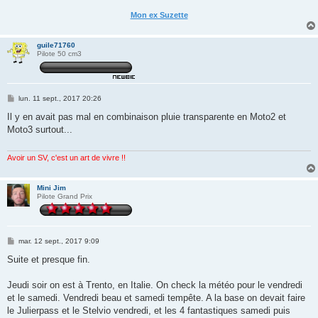
Mon ex Suzette
guile71760
Pilote 50 cm3
M
lun. 11 sept., 2017 20:26
e
s
Il y en avait pas mal en combinaison pluie transparente en Moto2 et
s
Moto3 surtout...
a
g
e
Avoir un SV, c'est un art de vivre !!
Mini Jim
Pilote Grand Prix
M
mar. 12 sept., 2017 9:09
e
s
Suite et presque fin.
s
a
g
Jeudi soir on est à Trento, en Italie. On check la météo pour le vendredi
e
et le samedi. Vendredi beau et samedi tempête. A la base on devait faire
le Julierpass et le Stelvio vendredi, et les 4 fantastiques samedi puis