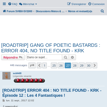
FAQ
Mini-tchat
S’enregistrer
Connexion
R
Forum SV650-SV1000
Discussions Motos & Motard(e)s
Motos et motard(e)s
e
c
h
e
r
[ROADTRIP] GANG OF POETIC BASTARDS :
c
ERROR 404, NO TITLE FOUND - KRK
h
Rechercher
Recherche avancée
Répondre
e
r
Page
27
sur
30
1
25
26
27
28
29
30
Précédente
Suiva
446 messages
…
sebh68
Légende vivante
[ROADTRIP] ERROR 404 : NO TITLE FOUND - KRK -
Épisode 12 : Les 4 Fantastiques !
M
lun. 11 sept., 2017 12:02
e
s
:Lorenzolui: