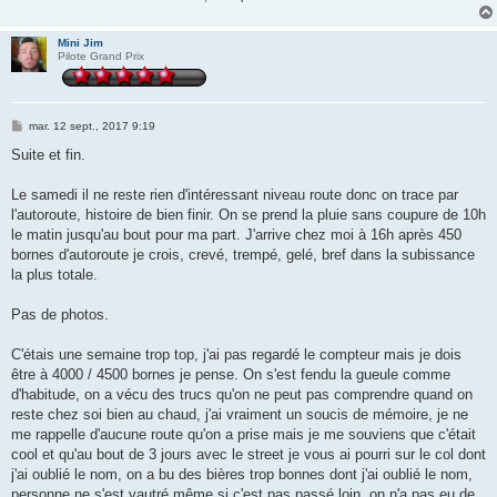
Mini Jim
Pilote Grand Prix
M
mar. 12 sept., 2017 9:19
e
s
Suite et fin.
s
a
g
Le samedi il ne reste rien d'intéressant niveau route donc on trace par
e
l'autoroute, histoire de bien finir. On se prend la pluie sans coupure de 10h
le matin jusqu'au bout pour ma part. J'arrive chez moi à 16h après 450
bornes d'autoroute je crois, crevé, trempé, gelé, bref dans la subissance
la plus totale.
Pas de photos.
C'étais une semaine trop top, j'ai pas regardé le compteur mais je dois
être à 4000 / 4500 bornes je pense. On s'est fendu la gueule comme
d'habitude, on a vécu des trucs qu'on ne peut pas comprendre quand on
reste chez soi bien au chaud, j'ai vraiment un soucis de mémoire, je ne
me rappelle d'aucune route qu'on a prise mais je me souviens que c'était
cool et qu'au bout de 3 jours avec le street je vous ai pourri sur le col dont
j'ai oublié le nom, on a bu des bières trop bonnes dont j'ai oublié le nom,
personne ne s'est vautré même si c'est pas passé loin, on n'a pas eu de