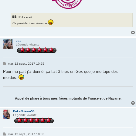
JEJ a écrit :
Ce président est énorme
JEJ
Légende vivante
M
mar. 12 sept., 2017 10:25
e
s
Pour ma part j'ai donné, ça fait 3 trips en Gex que je me tape des
s
merdes.
a
g
e
Appel de phare à tous mes frères motards de France et de Navarre.
DukeNukem59
Légende vivante
M
mar. 12 sept., 2017 18:33