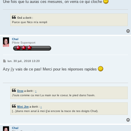
Une fois que tu auras ces mesures, on verra ce qui cloche
Océ a écrit :
Parce que Nico m’a rempli
Chal
Pilote Supersport
M
lun. 30 juil., 2018 13:20
e
s
Azy j'y vais de ce pas! Merci pour les réponses rapides
s
a
g
e
Drex
a écrit :
↑
J'suis comme ca moi La main sur le coeur, le pied dans l'ravin.
Mini Jim
a écrit :
↑
[...]dans mon anal à moi (j'ai encore la trace de tes doigts Chal).
Chal