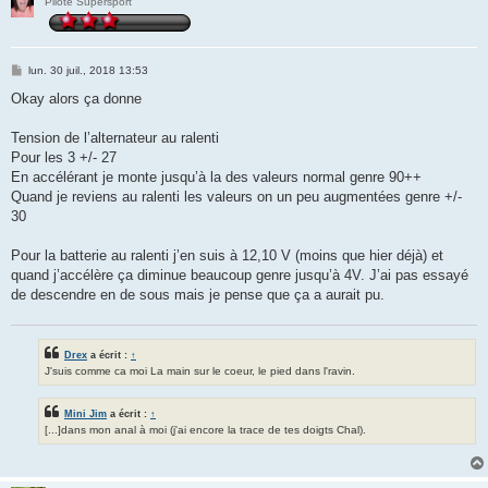
Pilote Supersport
M
lun. 30 juil., 2018 13:53
e
s
Okay alors ça donne
s
a
g
Tension de l’alternateur au ralenti
e
Pour les 3 +/- 27
En accélérant je monte jusqu’à la des valeurs normal genre 90++
Quand je reviens au ralenti les valeurs on un peu augmentées genre +/-
30
Pour la batterie au ralenti j’en suis à 12,10 V (moins que hier déjà) et
quand j’accélère ça diminue beaucoup genre jusqu’à 4V. J’ai pas essayé
de descendre en de sous mais je pense que ça a aurait pu.
Drex
a écrit :
↑
J'suis comme ca moi La main sur le coeur, le pied dans l'ravin.
Mini Jim
a écrit :
↑
[...]dans mon anal à moi (j'ai encore la trace de tes doigts Chal).