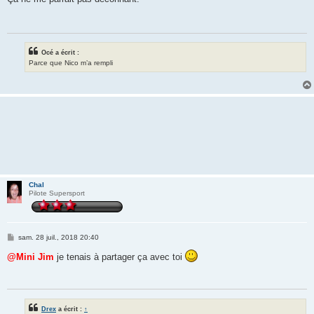
s
a
g
e
Océ a écrit :
Parce que Nico m’a rempli
Chal
Pilote Supersport
M
sam. 28 juil., 2018 20:40
e
s
@Mini Jim
je tenais à partager ça avec toi
s
a
g
e
Drex
a écrit :
↑