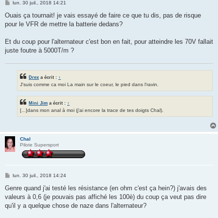
M
lun. 30 juil., 2018 14:21
e
s
Ouais ça tournait! je vais essayé de faire ce que tu dis, pas de risque
s
pour le VFR de mettre la batterie dedans?
a
g
e
Et du coup pour l'alternateur c'est bon en fait, pour atteindre les 70V fallait
juste foutre à 5000T/m ?
Drex
a écrit :
↑
J'suis comme ca moi La main sur le coeur, le pied dans l'ravin.
Mini Jim
a écrit :
↑
[...]dans mon anal à moi (j'ai encore la trace de tes doigts Chal).
Chal
Pilote Supersport
M
lun. 30 juil., 2018 14:24
e
s
Genre quand j'ai testé les résistance (en ohm c'est ça hein?) j'avais des
s
valeurs à 0,6 (je pouvais pas affiché les 100è) du coup ça veut pas dire
a
g
qu'il y a quelque chose de naze dans l'alternateur?
e