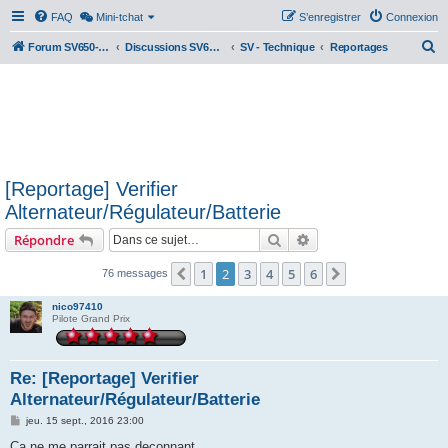
FAQ
Mini-tchat
S’enregistrer
Connexion
R
Forum SV650-SV1000
Discussions SV650 & SV1000 N/S
SV - Technique
Reportages
e
c
h
e
r
[Reportage] Verifier
c
Alternateur/Régulateur/Batterie
h
Rechercher
Recherche avancée
Répondre
e
r
1
2
3
4
5
6
Précédente
Suivante
76 messages
nico97410
Pilote Grand Prix
Re: [Reportage] Verifier
Alternateur/Régulateur/Batterie
M
jeu. 15 sept., 2016 23:00
e
s
Ça ne me parrait pas deconnant.