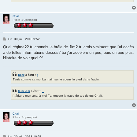
Chal
Pilote Supersport
M
lun. 30 juil., 2018 9:52
e
s
Quel régime?? tu connais la brêle de Jim? tu crois vraiment que j'ai accès
s
à de telles informations dessus? ba j'ai accéléré un peu, puis un peu plus.
a
g
Histoire de voir quoi ^^
e
Drex
a écrit :
↑
J'suis comme ca moi La main sur le coeur, le pied dans l'ravin.
Mini Jim
a écrit :
↑
[...]dans mon anal à moi (j'ai encore la trace de tes doigts Chal).
Chal
Pilote Supersport
M
lun. 30 juil., 2018 10:53