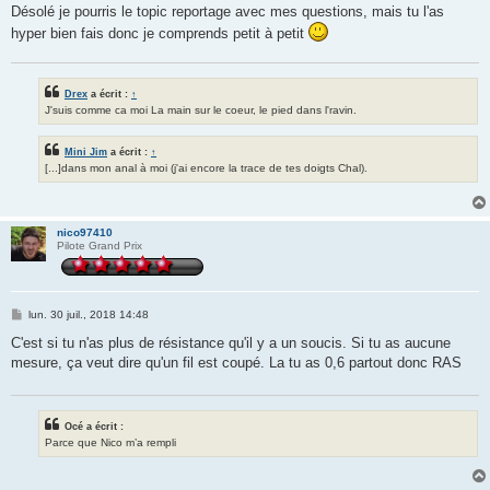
Désolé je pourris le topic reportage avec mes questions, mais tu l'as
hyper bien fais donc je comprends petit à petit
Drex
a écrit :
↑
J'suis comme ca moi La main sur le coeur, le pied dans l'ravin.
Mini Jim
a écrit :
↑
[...]dans mon anal à moi (j'ai encore la trace de tes doigts Chal).
nico97410
Pilote Grand Prix
M
lun. 30 juil., 2018 14:48
e
s
C'est si tu n'as plus de résistance qu'il y a un soucis. Si tu as aucune
s
mesure, ça veut dire qu'un fil est coupé. La tu as 0,6 partout donc RAS
a
g
e
Océ a écrit :
Parce que Nico m’a rempli