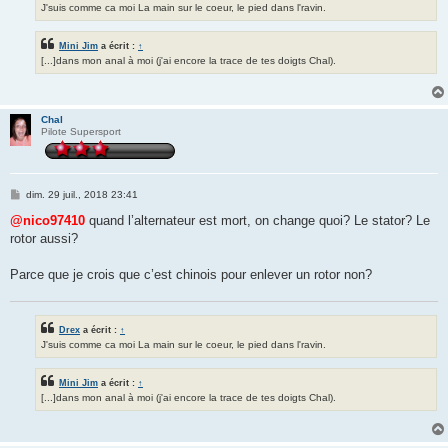
J'suis comme ca moi La main sur le coeur, le pied dans l'ravin.
Mini Jim
a écrit :
↑
[...]dans mon anal à moi (j'ai encore la trace de tes doigts Chal).
Chal
Pilote Supersport
M
dim. 29 juil., 2018 23:41
e
s
@nico97410
quand l’alternateur est mort, on change quoi? Le stator? Le
s
rotor aussi?
a
g
e
Parce que je crois que c’est chinois pour enlever un rotor non?
Drex
a écrit :
↑
J'suis comme ca moi La main sur le coeur, le pied dans l'ravin.
Mini Jim
a écrit :
↑
[...]dans mon anal à moi (j'ai encore la trace de tes doigts Chal).