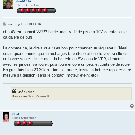
nico97410
Pilote Grand Prix
M
lun. 30 juil., 2018 14:16
e
s
et a 4V ça tournait ????? bordel mon VFR de piste à 10V ca ratatouille,
s
ça galère de ouf!
a
g
e
La comme ça, je dirais que tu es bon pour changer un régulateur. l'ideal
serait quand meme que tu recharges ta batterie et que tu vois si elle est
en bonne sante. Limite mets la batterie du SV dans le VFR, demarre
avec les pinces, va rouler, puis roule encore un peu, et continue de rouler.
En gros fais bien 20 30km. Une fois arreté, laisse la batterie reposer et re
mesure sa tension (sans le contact, moteur eteint etc)
Océ a écrit :
Parce que Nico m’a rempli
Chal
Pilote Supersport