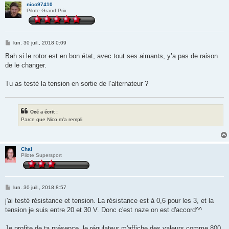
nico97410
Pilote Grand Prix
M
lun. 30 juil., 2018 0:09
e
s
Bah si le rotor est en bon état, avec tout ses aimants, y’a pas de raison
s
de le changer.
a
g
e
Tu as testé la tension en sortie de l’alternateur ?
Océ a écrit :
Parce que Nico m’a rempli
Chal
Pilote Supersport
M
lun. 30 juil., 2018 8:57
e
s
j'ai testé résistance et tension. La résistance est à 0,6 pour les 3, et la
s
tension je suis entre 20 et 30 V. Donc c'est naze on est d'accord^^
a
g
e
Je profite de ta présence, le régulateur m'affiche des valeurs comme 800