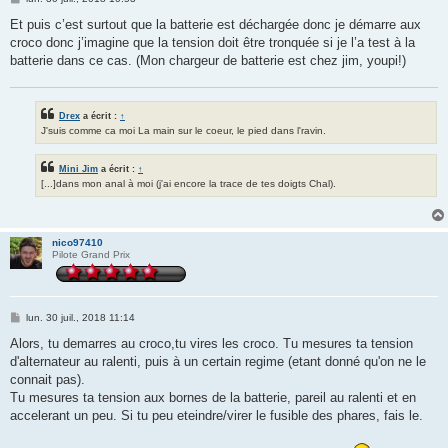
e
s
Et puis c’est surtout que la batterie est déchargée donc je démarre aux
s
croco donc j’imagine que la tension doit être tronquée si je l’a test à la
a
g
batterie dans ce cas. (Mon chargeur de batterie est chez jim, youpi!)
e
Drex
a écrit :
↑
J'suis comme ca moi La main sur le coeur, le pied dans l'ravin.
Mini Jim
a écrit :
↑
[...]dans mon anal à moi (j'ai encore la trace de tes doigts Chal).
nico97410
Pilote Grand Prix
M
lun. 30 juil., 2018 11:14
e
s
Alors, tu demarres au croco,tu vires les croco. Tu mesures ta tension
s
d'alternateur au ralenti, puis à un certain regime (etant donné qu'on ne le
a
g
connait pas).
e
Tu mesures ta tension aux bornes de la batterie, pareil au ralenti et en
accelerant un peu. Si tu peu eteindre/virer le fusible des phares, fais le.