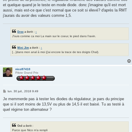
et quelque quand je le teste en mode diode. donc j'imagine qu'il est mort
aussi, mais est-ce que c'est normal que ce soit si élevé? d'après la RMT
j'aurais du avoir des valeurs comme 1,5.
Drex
a écrit :
↑
J'suis comme ca moi La main sur le coeur, le pied dans l'ravin.
Mini Jim
a écrit :
↑
[...]dans mon anal à moi (j'ai encore la trace de tes doigts Chal).
nico97410
Pilote Grand Prix
M
lun. 30 juil., 2018 9:49
e
s
Je memmerde pas à tester les diodes du régulateur, je pars du principe
s
que si il sort moins de 13,5V ou plus de 14,5 il est baisé. Tu as testé à
a
g
quel régime ton alternateur ?
e
Océ a écrit :
Parce que Nico m’a rempli