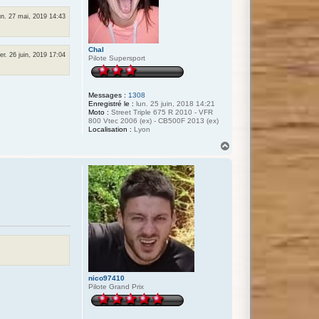
un. 27 mai, 2019 14:43
Chal
er. 26 juin, 2019 17:04
Pilote Supersport
Messages :
1308
Enregistré le :
lun. 25 juin, 2018 14:21
Moto :
Street Triple 675 R 2010 - VFR
800 Vtec 2006 (ex) - CB500F 2013 (ex)
Localisation :
Lyon
H
a
u
t
nico97410
Pilote Grand Prix