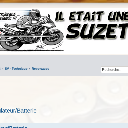
S
SV - Technique
Reportages
lateur/Batterie
her
cherche avancée