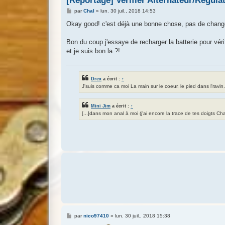
[Reportage] Verifier Alternateur/Régula
M
par
Chal
»
lun. 30 juil., 2018 14:53
e
s
Okay good! c'est déjà une bonne chose, pas de change
s
a
g
Bon du coup j'essaye de recharger la batterie pour véri
e
et je suis bon la ?!
Drex
a écrit :
↑
J'suis comme ca moi La main sur le coeur, le pied dans l'ravin.
Mini Jim
a écrit :
↑
[...]dans mon anal à moi (j'ai encore la trace de tes doigts Cha
M
par
nico97410
»
lun. 30 juil., 2018 15:38
e