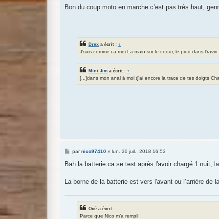
s
Bon du coup moto en marche c’est pas très haut, genre
s
a
g
e
Drex
a écrit :
↑
J'suis comme ca moi La main sur le coeur, le pied dans l'ravin.
Mini Jim
a écrit :
↑
[...]dans mon anal à moi (j'ai encore la trace de tes doigts Cha
M
par
nico97410
»
lun. 30 juil., 2018 16:53
e
s
Bah la batterie ca se test après l'avoir chargé 1 nuit, l
s
a
g
La borne de la batterie est vers l'avant ou l’arrière de 
e
Océ a écrit :
Parce que Nico m’a rempli