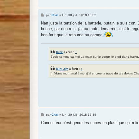
M
par
Chal
»
lun. 30 juil., 2018 16:32
e
s
Nan juste la tension de la batterie, putain je suis con.
s
bonne, par contre si j'ai ça moto démarrée c'est le rég
a
g
bon faut que je retourne au garage
e
Drex
a écrit :
↑
J'suis comme ca moi La main sur le coeur, le pied dans l'ravin.
Mini Jim
a écrit :
↑
[...]dans mon anal à moi (j'ai encore la trace de tes doigts Cha
M
par
Chal
»
lun. 30 juil., 2018 16:35
e
s
Connecteur c’est genre les cubes en plastique qui reli
s
a
g
e