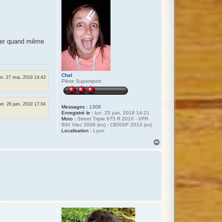
anger quand même
Chal
un. 27 mai, 2019 14:43
Pilote Supersport
er. 26 juin, 2019 17:04
Messages :
1308
Enregistré le :
lun. 25 juin, 2018 14:21
Moto :
Street Triple 675 R 2010 - VFR
800 Vtec 2006 (ex) - CB500F 2013 (ex)
Localisation :
Lyon
H
a
u
t