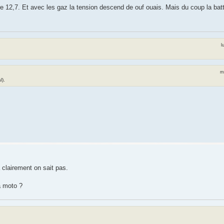
 12,7. Et avec les gaz la tension descend de ouf ouais. Mais du coup la batt
l
m
l).
a clairement on sait pas.
la moto ?