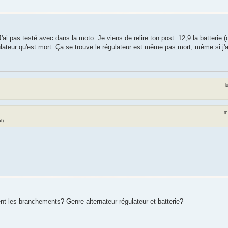
 J'ai pas testé avec dans la moto. Je viens de relire ton post. 12,9 la batterie 
ulateur qu'est mort. Ça se trouve le régulateur est même pas mort, même si j'a
l
m
l).
ent les branchements? Genre alternateur régulateur et batterie?