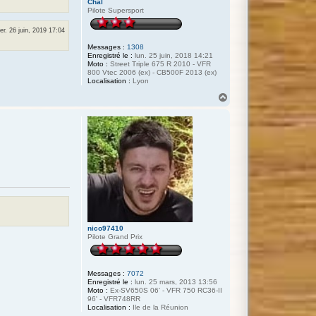
Chal
Pilote Supersport
er. 26 juin, 2019 17:04
Messages :
1308
Enregistré le :
lun. 25 juin, 2018 14:21
Moto :
Street Triple 675 R 2010 - VFR
800 Vtec 2006 (ex) - CB500F 2013 (ex)
Localisation :
Lyon
H
a
u
t
nico97410
Pilote Grand Prix
Messages :
7072
Enregistré le :
lun. 25 mars, 2013 13:56
Moto :
Ex-SV650S 06' - VFR 750 RC36-II
96' - VFR748RR
Localisation :
Ile de la Réunion