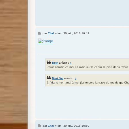
M
par
Chal
»
lun. 30 juil., 2018 16:49
e
s
s
a
g
e
Drex
a écrit :
↑
J'suis comme ca moi La main sur le coeur, le pied dans l'ravin.
Mini Jim
a écrit :
↑
[...]dans mon anal à moi (j'ai encore la trace de tes doigts Cha
M
par
Chal
»
lun. 30 juil., 2018 16:50
e