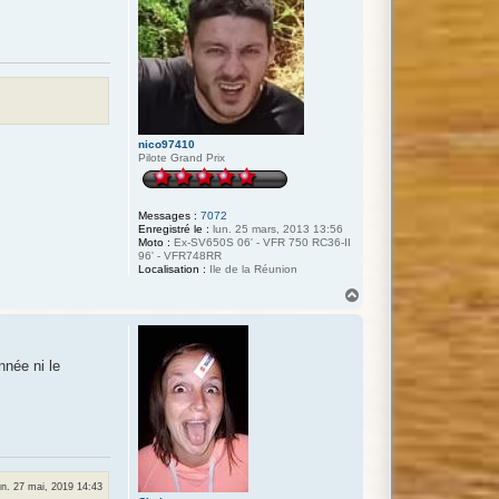
nico97410
Pilote Grand Prix
Messages :
7072
Enregistré le :
lun. 25 mars, 2013 13:56
Moto :
Ex-SV650S 06' - VFR 750 RC36-II
96' - VFR748RR
Localisation :
Ile de la Réunion
H
a
u
t
nnée ni le
un. 27 mai, 2019 14:43