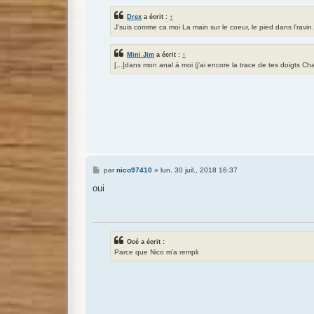
Drex
a écrit :
↑
J'suis comme ca moi La main sur le coeur, le pied dans l'ravin.
Mini Jim
a écrit :
↑
[...]dans mon anal à moi (j'ai encore la trace de tes doigts Cha
M
par
nico97410
»
lun. 30 juil., 2018 16:37
e
s
oui
s
a
g
e
Océ a écrit :
Parce que Nico m’a rempli