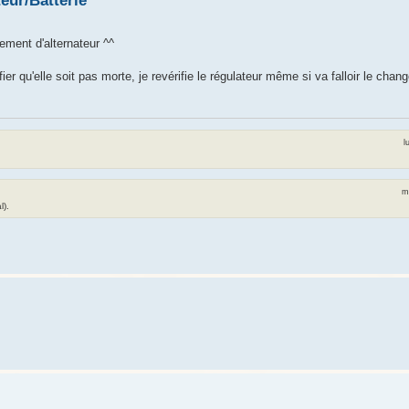
teur/Batterie
ment d'alternateur ^^
fier qu'elle soit pas morte, je revérifie le régulateur même si va falloir le ch
l
m
l).