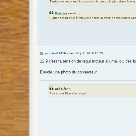
J'suis comme ca moi La main sur le coeur, le pied dans l'ravin.
Mini Jim
a écrit :
↑
[...]dans mon anal à moi (j'ai encore la trace de tes doigts Cha
M
par
nico97410
»
lun. 30 juil., 2018 16:25
e
s
12,9 c'est ta tension de regul moteur allumé, oui t'es b
s
a
g
Envoie une photo du connecteur
e
Océ a écrit :
Parce que Nico m’a rempli