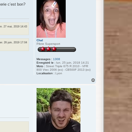
erie c’est bon?
un. 27 mai, 2019 14:43
Chal
er. 26 juin, 2019 17:04
Pilote Supersport
Messages :
1308
Enregistré le :
lun. 25 juin, 2018 14:21
Moto :
Street Triple 675 R 2010 - VFR
800 Vtec 2006 (ex) - CB500F 2013 (ex)
Localisation :
Lyon
H
a
u
t