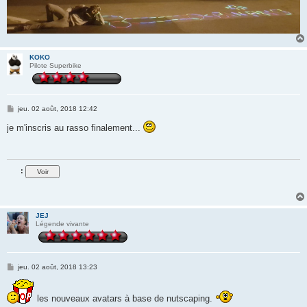
KOKO
Pilote Superbike
M
jeu. 02 août, 2018 12:42
e
s
je m'inscris au rasso finalement...
s
a
g
e
:
JEJ
Légende vivante
M
jeu. 02 août, 2018 13:23
e
s
s
les nouveaux avatars à base de nutscaping.
a