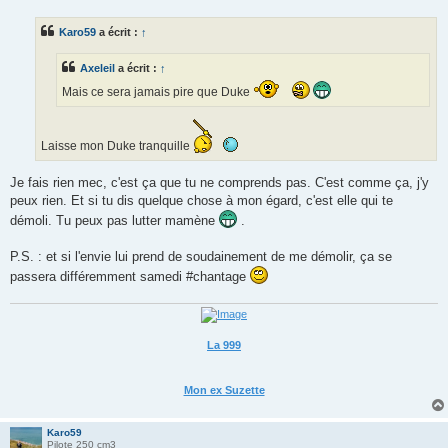
s
s
Karo59
a écrit :
↑
a
g
e
Axeleil
a écrit :
↑
Mais ce sera jamais pire que Duke
Laisse mon Duke tranquille
Je fais rien mec, c'est ça que tu ne comprends pas. C'est comme ça, j'y
peux rien. Et si tu dis quelque chose à mon égard, c'est elle qui te
démoli. Tu peux pas lutter mamène
.
P.S. : et si l'envie lui prend de soudainement de me démolir, ça se
passera différemment samedi #chantage
La 999
Mon ex Suzette
Karo59
Pilote 250 cm3