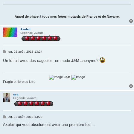
g
e
Appel de phare à tous mes frères motards de France et de Navarre.
Axeleil
Légende vivante
M
jeu. 02 août, 2018 13:24
e
s
On le fait avec des cagoules, en mode J&M anonyme?
s
a
g
e
J&B
Fragile et fiere de letre
sca
Légende vivante
M
jeu. 02 août, 2018 13:29
e
s
Axeleil qui veut absolument avoir une première fois...
s
a