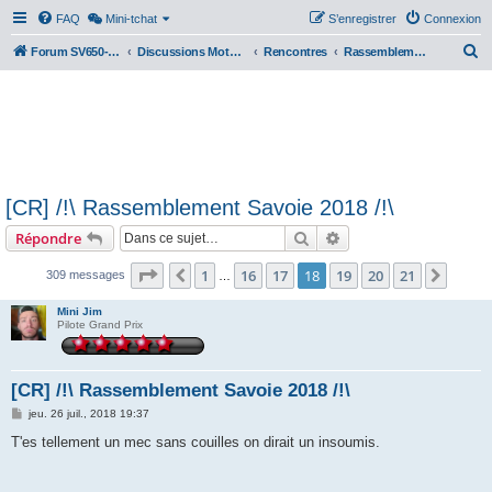
FAQ
Mini-tchat
S’enregistrer
Connexion
R
Forum SV650-SV1000
Discussions Motos & Motard(e)s
Rencontres
Rassemblements nationaux
e
c
h
e
r
[CR] /!\ Rassemblement Savoie 2018 /!\
c
Rechercher
Recherche avancée
Répondre
h
e
Page
18
sur
21
1
16
17
18
19
20
21
Précédente
Suiva
309 messages
…
r
Mini Jim
Pilote Grand Prix
[CR] /!\ Rassemblement Savoie 2018 /!\
M
jeu. 26 juil., 2018 19:37
e
s
T'es tellement un mec sans couilles on dirait un insoumis.
s
a
g
e