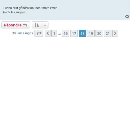
g
e
Tuono first génération, best moto Ever !!!
Fuck les rageux.
Répondre
Page
18
sur
21
1
16
17
18
19
20
21
Précédente
Suiva
309 messages
…