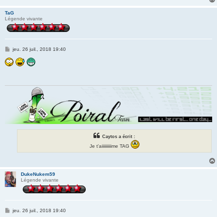
TaG
Légende vivante
M
jeu. 26 juil., 2018 19:40
e
s
s
a
g
e
Caytos a écrit :
Je t'aiiiiiiiiiime TAG
DukeNukem59
Légende vivante
M
jeu. 26 juil., 2018 19:40
e