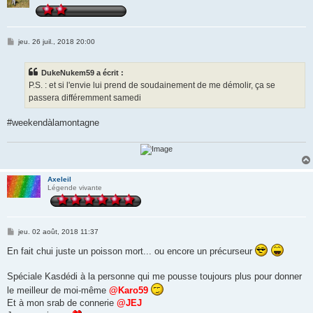
M
jeu. 26 juil., 2018 20:00
e
s
s
DukeNukem59 a écrit :
a
g
P.S. : et si l'envie lui prend de soudainement de me démolir, ça se
e
passera différemment samedi
#weekendàlamontagne
Axeleil
Légende vivante
M
jeu. 02 août, 2018 11:37
e
s
En fait chui juste un poisson mort... ou encore un précurseur
s
a
g
Spéciale Kasdédi à la personne qui me pousse toujours plus pour donner
e
le meilleur de moi-même
@Karo59
Et à mon srab de connerie
@JEJ