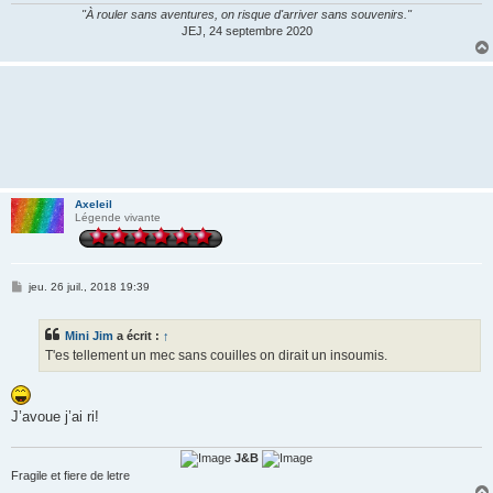
"À rouler sans aventures, on risque d'arriver sans souvenirs."
JEJ, 24 septembre 2020
Axeleil
Légende vivante
M
jeu. 26 juil., 2018 19:39
e
s
s
Mini Jim
a écrit :
↑
a
g
T'es tellement un mec sans couilles on dirait un insoumis.
e
J’avoue j’ai ri!
J&B
Fragile et fiere de letre