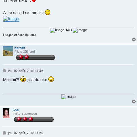
Je vous aime
A lire dans Les Inrocks
J&B
Fragile et fiere de letre
Karo59
Pilote 250 cm3
M
jeu. 02 août, 2018 11:46
e
s
Moiiiiiiii?!
pas du tout
s
a
g
e
Chal
Pilote Supersport
M
jeu. 02 août, 2018 11:50
e