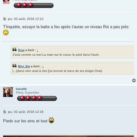
M
jeu. 02 août, 2018 12:12
e
s
T'inquiète, essaye la batte a feu après t'auras un niveau Roi a peu près
s
a
g
e
Drex
a écrit :
↑
J'suis comme ca moi La main sur le coeur, le pied dans l'ravin.
Mini Jim
a écrit :
↑
[...]dans mon anal à moi (j'ai encore la trace de tes doigts Chal).
luciolle
Pilote Superbike
M
jeu. 02 août, 2018 12:18
e
s
Pieds sur les eins et tout
s
a
g
e