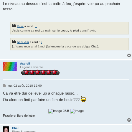
s
Le niveau au dessus c'est la batte à feu, j'espère voir ça au prochain
s
rasso!
a
g
e
Drex
a écrit :
↑
J'suis comme ca moi La main sur le coeur, le pied dans l'ravin.
Mini Jim
a écrit :
↑
[...]dans mon anal à moi (j'ai encore la trace de tes doigts Chal).
Axeleil
Légende vivante
M
jeu. 02 août, 2018 12:00
e
s
Ca va être dur de level up à chaque rasso...
s
Ou alors on finit par faire un film de boule???
a
g
e
J&B
Fragile et fiere de letre
Chal
Pilote Supersport