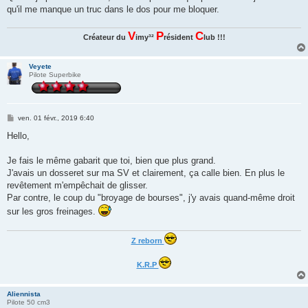
qu'il me manque un truc dans le dos pour me bloquer.
V
P
C
Créateur du
imy³²
résident
lub !!!
Veyete
Pilote Superbike
M
ven. 01 févr., 2019 6:40
e
s
Hello,
s
a
g
Je fais le même gabarit que toi, bien que plus grand.
e
J'avais un dosseret sur ma SV et clairement, ça calle bien. En plus le
revêtement m'empêchait de glisser.
Par contre, le coup du "broyage de bourses", j'y avais quand-même droit
sur les gros freinages.
Z reborn
K.R.P
Aliennista
Pilote 50 cm3