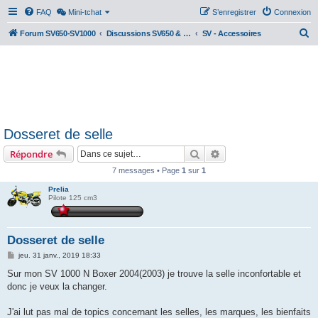
FAQ
Mini-tchat
S’enregistrer
Connexion
R
Forum SV650-SV1000
Discussions SV650 & SV1000 N/S
SV - Accessoires
e
c
h
e
r
Dosseret de selle
c
Rechercher
Recherche avancée
Répondre
h
e
7 messages • Page
1
sur
1
r
Prelia
Pilote 125 cm3
Dosseret de selle
M
jeu. 31 janv., 2019 18:33
e
s
Sur mon SV 1000 N Boxer 2004(2003) je trouve la selle inconfortable et
s
donc je veux la changer.
a
g
e
J'ai lut pas mal de topics concernant les selles, les marques, les bienfaits