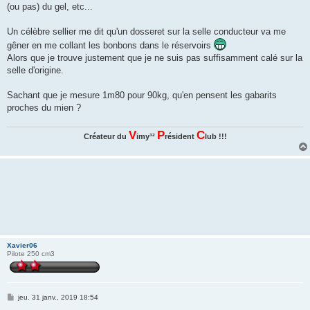
(ou pas) du gel, etc...
Un célèbre sellier me dit qu'un dosseret sur la selle conducteur va me
gêner en me collant les bonbons dans le réservoirs
Alors que je trouve justement que je ne suis pas suffisamment calé sur la
selle d'origine.
Sachant que je mesure 1m80 pour 90kg, qu'en pensent les gabarits
proches du mien ?
V
P
C
Créateur du
imy³²
résident
lub !!!
Xavier06
Pilote 250 cm3
M
jeu. 31 janv., 2019 18:54
e