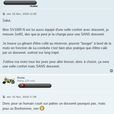
M
ven. 01 févr., 2019 12:36
e
s
Salut,
s
a
g
Mon SV1000 N est lui aussi équipé d'une selle confort avec dosseret, je
e
mesure 1m83, des que je peut je la change pour une SANS dosseret.
Je trouve ça gênant d'être collé au réservoir, pouvoir "bouger" à bord de la
moto en fonction de sa conduite c'est bien plus pratique que d'être calé
par un dosseret, surtout sur long trajet.
J'utilise ma moto tous les jours pour aller bosser, donc à choisir, ça sera
une selle confort mais SANS dosseret.
Prelia
Pilote 125 cm3
M
ven. 01 févr., 2019 17:39
e
s
Donc pour un humain court sur pattes un dosseret pourquoi pas, mais
s
pour un Bonhomme, non
a
g