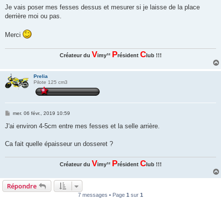
e
Je vais poser mes fesses dessus et mesurer si je laisse de la place
derrière moi ou pas.
Merci
V
P
C
Créateur du
imy³²
résident
lub !!!
Prelia
Pilote 125 cm3
M
mer. 06 févr., 2019 10:59
e
s
J'ai environ 4-5cm entre mes fesses et la selle arrière.
s
a
g
Ca fait quelle épaisseur un dosseret ?
e
V
P
C
Créateur du
imy³²
résident
lub !!!
Répondre
7 messages • Page
1
sur
1