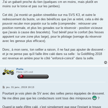
s
J'ai un gabarit proche du tien (quelques cm en moins, mais plutôt en
s
moins sur le torse et pas sur les jambes).
a
g
e
Cet été, j'ai monté un guidon streetbike sur ma SVS K3, et outre le
redressement du buste, un des bénéfices que j'en ai retiré, cela a été de
pouvoir reculer mon popotin sur la selle (comprendre : retrouver une
position normale, et plus les gonades sur le réservoir - position vicieuse
que j'avais à cause des bracelets). Tout bénéf pour le confort (les fesses
appuient sur une zone plus large), pour le pilotage (serrage du réservoir
avec les genoux plus efficace).
Donc, à mon sens, ton sellier a raison, il ne faut pas ajouter de dosseret -
et je ne pense pas qu'il faille être calé dans sa selle : la GoldWing 2018
est revenue en arrière pour le côté "enfoncé-coincé" dans la selle.
Prelia
Pilote 125 cm3
M
jeu. 31 janv., 2019 19:13
e
s
Pourtant je vois plein de SV avec des selles perso équipées de dosseret.
s
Ne me dites pas que les conducteurs sont tous des minipouces
?
a
g
e
Quand je parle d'être calé, c'est simplement que pour l'instant je trouve