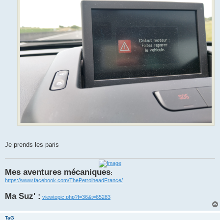
Je prends les paris
Mes aventures mécaniques
:
https://www.facebook.com/ThePetrolheadFrance/
Ma Suz' :
viewtopic.php?f=36&t=65283
TaG