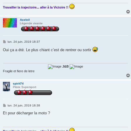
Travailler la trajectoire... aller à la Victoire !!
Axeleil
Légende vivante
M
lun. 24 juin, 2019 18:37
e
s
Oui ça a été. Le plus chiant c’est de rentrer ou sortir
s
a
g
e
J&B
Fragile et fiere de letre
spirit74
Pilote Supersport
M
lun. 24 juin, 2019 18:38
e
s
Et pour décharger la moto ?
s
a
g
e