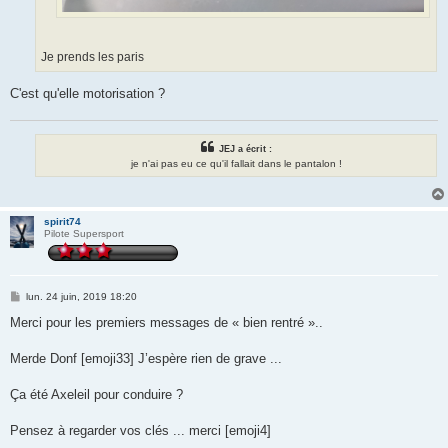
Je prends les paris
C'est qu'elle motorisation ?
JEJ a écrit :
je n'ai pas eu ce qu'il fallait dans le pantalon !
spirit74
Pilote Supersport
M
lun. 24 juin, 2019 18:20
e
s
Merci pour les premiers messages de « bien rentré »..
s
a
g
Merde Donf [emoji33] J’espère rien de grave ...
e
Ça été Axeleil pour conduire ?
Pensez à regarder vos clés ... merci [emoji4]