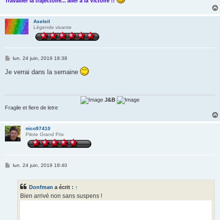
Travailler la trajectoire... aller à la Victoire !!
Axeleil
Légende vivante
M
lun. 24 juin, 2019 18:38
e
s
Je verrai dans la semaine
s
a
g
e
J&B
Fragile et fiere de letre
nico97410
Pilote Grand Prix
M
lun. 24 juin, 2019 18:40
e
s
s
Donfman
a écrit :
↑
a
g
Bien arrivé non sans suspens !
e