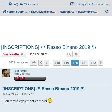
FAQ
Mini-tchat
S’enregistrer
Connexion
R
Forum SV650-SV1000
Discussions Motos & Motard(e)s
Rencontres
Rassemblements nationaux
e
c
h
e
r
[INSCRIPTIONS] /!\ Rasso Binano 2019 /!\
c
Rechercher
Recherche avancée
Verrouillé
h
e
Page
120
sur
122
1
118
119
120
121
122
Précédente
Suiv
1823 messages
…
r
Félix-ferrari
Pilote 250 cm3
[INSCRIPTIONS] /!\ Rasso Binano 2019 /!\
M
lun. 24 juin, 2019 17:13
e
s
Bien rentré également et merci
s
a
g
e