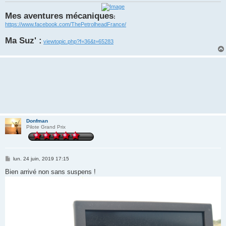
Mes aventures mécaniques
:
https://www.facebook.com/ThePetrolheadFrance/
Ma Suz' :
viewtopic.php?f=36&t=65283
Donfman
Pilote Grand Prix
M
lun. 24 juin, 2019 17:15
e
s
Bien arrivé non sans suspens !
s
a
g
e