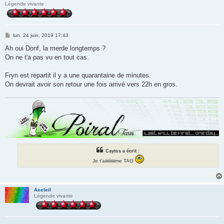
Légende vivante
M
lun. 24 juin, 2019 17:43
e
s
Ah oui Donf, la merde longtemps ?
s
On ne t'a pas vu en tout cas.
a
g
e
Fryn est repartit il y a une quarantaine de minutes.
On devrait avoir son retour une fois arrivé vers 22h en gros.
Caytos a écrit :
Je t'aiiiiiiiiiime TAG
Axeleil
Légende vivante