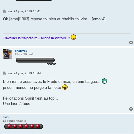
M
lun. 24 juin, 2019 18:41
e
s
Ok [emoji1303] repose toi bien et rétablis toi vite .. [emoji4]
s
a
g
e
Travailler la trajectoire... aller à la Victoire !!
charly83
Pilote 50 cm3
M
lun. 24 juin, 2019 18:44
e
s
Bien rentré aussi avec le Fredo et nico, un brin fatigué...
s
je commence ma purge à la flotte
a
g
e
Félicitations Spirit t'est au top...
Une bise à tous
TaG
Légende vivante