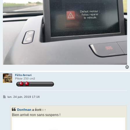
Félix-ferrari
Pilote 250 cm3
M
lun. 24 juin, 2019 17:16
e
s
s
Donfman
a écrit :
↑
a
g
Bien arrivé non sans suspens !
e