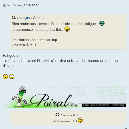
M
lun. 24 juin, 2019 18:54
e
s
s
charly83
a écrit :
↑
a
g
Bien rentré aussi avec le Fredo et nico, un brin fatigué...
e
je commence ma purge à la flotte
Félicitations Spirit t'est au top...
Une bise à tous
Fatigué ?
Tu étais au lit avant Nico83, c'est dire si tu as des heures de sommeil
d'avance ...
Caytos a écrit :
Je t'aiiiiiiiiiime TAG