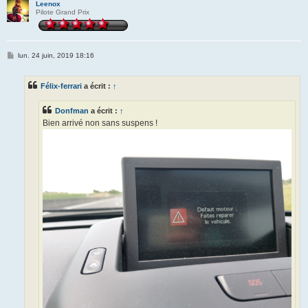
Leenox
Pilote Grand Prix
M
lun. 24 juin, 2019 18:16
e
s
s
Félix-ferrari
a écrit :
↑
a
g
e
Donfman
a écrit :
↑
Bien arrivé non sans suspens !