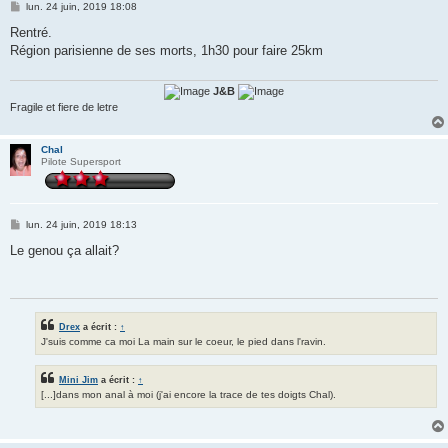
M
lun. 24 juin, 2019 18:08
e
s
Rentré.
s
Région parisienne de ses morts, 1h30 pour faire 25km
a
g
e
J&B
Fragile et fiere de letre
Chal
Pilote Supersport
M
lun. 24 juin, 2019 18:13
e
s
Le genou ça allait?
s
a
g
e
Drex
a écrit :
↑
J'suis comme ca moi La main sur le coeur, le pied dans l'ravin.
Mini Jim
a écrit :
↑
[...]dans mon anal à moi (j'ai encore la trace de tes doigts Chal).