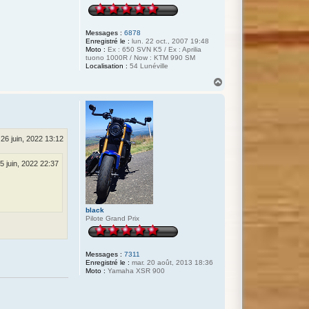
Messages :
6878
Enregistré le :
lun. 22 oct., 2007 19:48
Moto :
Ex : 650 SVN K5 / Ex : Aprilia
tuono 1000R / Now : KTM 990 SM
Localisation :
54 Lunéville
H
a
u
t
 26 juin, 2022 13:12
5 juin, 2022 22:37
black
Pilote Grand Prix
Messages :
7311
Enregistré le :
mar. 20 août, 2013 18:36
Moto :
Yamaha XSR 900