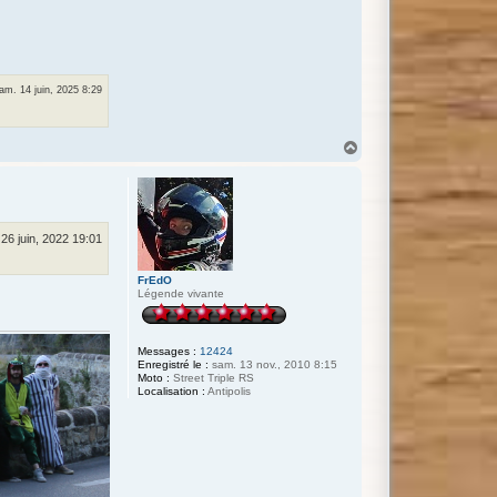
am. 14 juin, 2025 8:29
H
a
u
t
 26 juin, 2022 19:01
FrEdO
Légende vivante
Messages :
12424
Enregistré le :
sam. 13 nov., 2010 8:15
Moto :
Street Triple RS
Localisation :
Antipolis