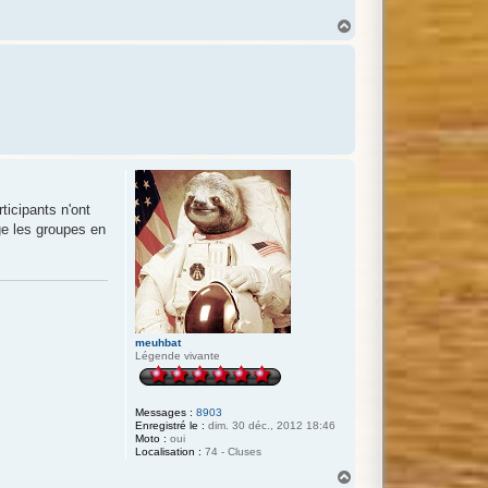
H
a
u
t
ticipants n'ont
ge les groupes en
meuhbat
Légende vivante
Messages :
8903
Enregistré le :
dim. 30 déc., 2012 18:46
Moto :
oui
Localisation :
74 - Cluses
H