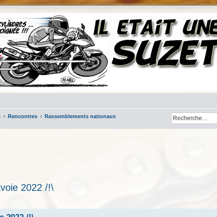
s
Rencontres
Rassemblements nationaux
voie 2022 /!\
her
cherche avancée