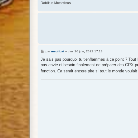
Debilitus Motardinus.
M
par
meuhbat
»
dim. 26 juin, 2022 17:13
e
s
Je sais pas pourquoi tu t'enflammes à ce point ? Tout 
s
pas envie ni besoin finalement de préparer des GPX pou
a
g
fonction. Ca serait encore pire si tout le monde voulai
e