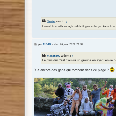
Sharter
a écrit :
↑
I wasn't born with enough middle fingers to let you know how
M
par
FrEdO
»
dim. 26 juin, 2022 21:39
e
s
s
max55500
a écrit :
↑
a
g
Le plus dur c'est d'ouvrir un groupe en ayant envie de 
e
Y a encore des gens qui tombent dans ce piège ?