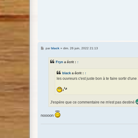
M
par
black
»
dim. 26 juin, 2022 21:13
e
s
s
Fryn
a écrit :
↑
a
g
e
black
a écrit :
↑
les ouvreurs c'est juste bon à te faire sortir d'un
J'espère que ce commentaire ne m'est pas destiné
noooon