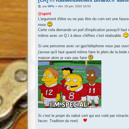
[CR] /!\ Rassemblement Binano.fr savoie
M
par
GPic
»
dim. 26 juin, 2022 16:53
e
s
@spirit
s
L'argument d'être ou ne pas être du coin est une fauss
a
g
nous
e
Certe cela demande un poil d'implication puisqu'il faut
même avec un Q.I à deux chiffres c'est réalisable.
Si une personne avec un gps/téléphone veux pas ouvrir
j'avoue qu'il faut quand même faire le plein de la brele
maison alors je sais pas faire
Si c'est le projet du nabot vert qui est voté par mirac
facon. Tradition du nord.