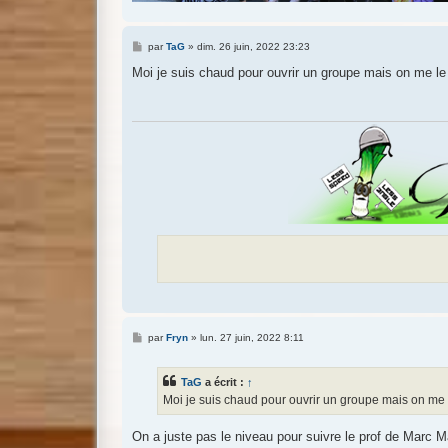
M
par
TaG
»
dim. 26 juin, 2022 23:23
e
s
Moi je suis chaud pour ouvrir un groupe mais on me le
s
a
g
e
M
par
Fryn
»
lun. 27 juin, 2022 8:11
e
s
s
TaG
a écrit :
↑
a
g
Moi je suis chaud pour ouvrir un groupe mais on me 
e
On a juste pas le niveau pour suivre le prof de Marc 