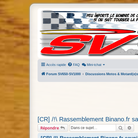
Accès rapide
FAQ
Mini-tchat
Forum SV650-SV1000
Discussions Motos & Motard(e)
[CR] /!\ Rassemblement Binano.fr sa
Recherc
Re
Répondre