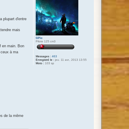
 plupart d'entre
attendre mais
GPic
Pilote 125 cm3
éf en main. Bon
e ceux à ma
Messages :
463
Enregistré le :
jeu. 11 avr., 2013 13:55
Moto :
103 sp
ités de la même