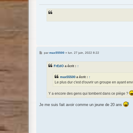
M
par
max55500
»
lun. 27 juin, 2022 8:22
e
s
s
FrEdO
a écrit :
↑
a
g
e
max55500
a écrit :
↑
Le plus dur c'est d'ouvrir un groupe en ayant envie
Y a encore des gens qui tombent dans ce piège ?
Je me suis fait avoir comme un jeune de 20 ans