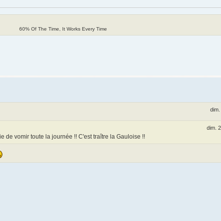
60% Of The Time, It Works Every Time
dim.
dim. 2
 de vomir toute la journée !! C'est traître la Gauloise !!