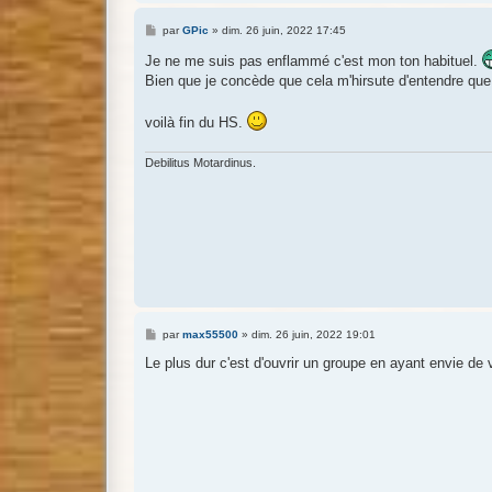
M
par
GPic
»
dim. 26 juin, 2022 17:45
e
s
Je ne me suis pas enflammé c'est mon ton habituel.
s
Bien que je concède que cela m'hirsute d'entendre que 
a
g
e
voilà fin du HS.
Debilitus Motardinus.
M
par
max55500
»
dim. 26 juin, 2022 19:01
e
s
Le plus dur c'est d'ouvrir un groupe en ayant envie de vo
s
a
g
e