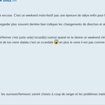
 2022 /!\
e excuse. C'est un weekend moto-festif pas une épreuve de rallye enfin pour la
 regarder plus souvent derrière bien indiquer les changements de direction et 
/fermer c'est juste un(e) tocard(e) surtout quand on te donne un weekend cl
 et de ton verre olalala c'est un scandale
en plus le verre il est pas comm
le: les ouvreurs/fermeurs seront choisis à coup de ranger et les problèmes tra