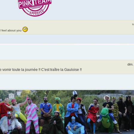
s
 I feel about you
dim.
vomir toute la journée !! C'est traître la Gauloise !!