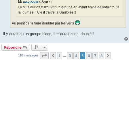
max55500
a écrit :
↑
Le plus dur c'est d'ouvrir un groupe en ayant envie de vomir toute
la journée !! C'est traître la Gauloise !!
Au point de te faire doubler par les verts
Il y aurait eu un groupe blanc, il m'aurait aussi doublé!!
Répondre
Page
5
sur
8
1
3
4
5
6
7
8
Précédente
Suivante
110 messages
…