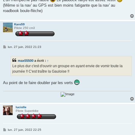
(Même si la nav' au GPS est bien moins fatigante que la nav' au
roadbook boule-flèche)
Karo59
Pilote 250 cm3
M
lun. 27 juin, 2022 21:23
e
s
s
max55500
a écrit :
↑
a
g
Le plus dur c'est d'ouvrir un groupe en ayant envie de vomir toute la
e
journée !! C'est traître la Gauloise !!
Au point de te faire doubler par les verts
luciolle
Pilote Superbike
M
lun. 27 juin, 2022 22:25
e