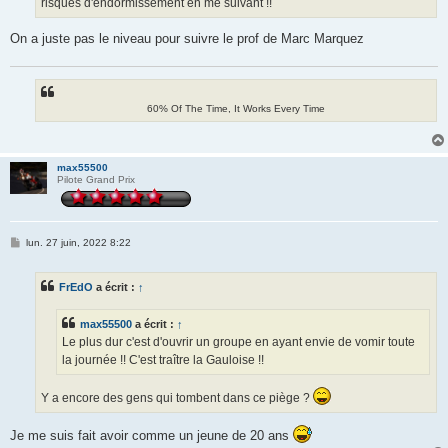
risques d'endormissement en me suivant !!
On a juste pas le niveau pour suivre le prof de Marc Marquez
60% Of The Time, It Works Every Time
max55500
Pilote Grand Prix
M
lun. 27 juin, 2022 8:22
e
s
s
FrEdO
a écrit :
↑
a
g
e
max55500
a écrit :
↑
Le plus dur c'est d'ouvrir un groupe en ayant envie de vomir toute
la journée !! C'est traître la Gauloise !!
Y a encore des gens qui tombent dans ce piège ?
Je me suis fait avoir comme un jeune de 20 ans