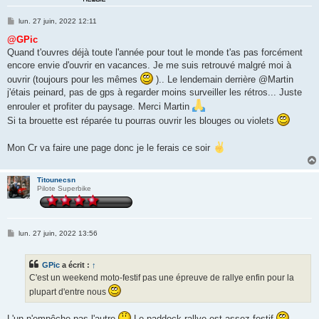
M
lun. 27 juin, 2022 12:11
e
s
@GPic
s
Quand t'ouvres déjà toute l'année pour tout le monde t'as pas forcément
a
g
encore envie d'ouvrir en vacances. Je me suis retrouvé malgré moi à
e
ouvrir (toujours pour les mêmes
).. Le lendemain derrière @Martin
j'étais peinard, pas de gps à regarder moins surveiller les rétros... Juste
enrouler et profiter du paysage. Merci Martin
Si ta brouette est réparée tu pourras ouvrir les blouges ou violets
Mon Cr va faire une page donc je le ferais ce soir
Titounecsn
Pilote Superbike
M
lun. 27 juin, 2022 13:56
e
s
s
GPic
a écrit :
↑
a
g
C'est un weekend moto-festif pas une épreuve de rallye enfin pour la
e
plupart d'entre nous
L'un n'empêche pas l'autre
Le paddock rallye est assez festif