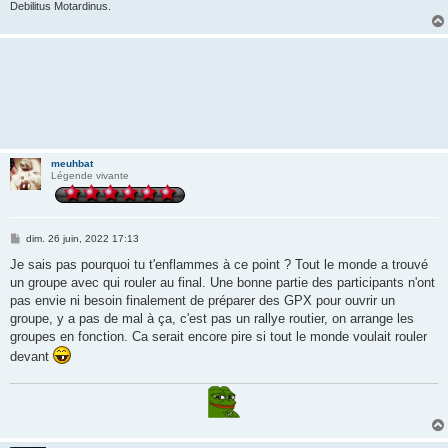
Debilitus Motardinus.
meuhbat
Légende vivante
M
dim. 26 juin, 2022 17:13
e
s
Je sais pas pourquoi tu t'enflammes à ce point ? Tout le monde a trouvé
s
un groupe avec qui rouler au final. Une bonne partie des participants n'ont
a
g
pas envie ni besoin finalement de préparer des GPX pour ouvrir un
e
groupe, y a pas de mal à ça, c'est pas un rallye routier, on arrange les
groupes en fonction. Ca serait encore pire si tout le monde voulait rouler
devant