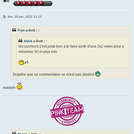
M
dim. 26 juin, 2022 21:13
e
s
s
Fryn
a écrit :
↑
a
g
e
black
a écrit :
↑
les ouvreurs c'est juste bon à te faire sortir d'une 2x2 voies pour y
retourner 50 m plus loin
J'espère que ce commentaire ne m'est pas destiné
noooon
Sharter
a écrit :
↑