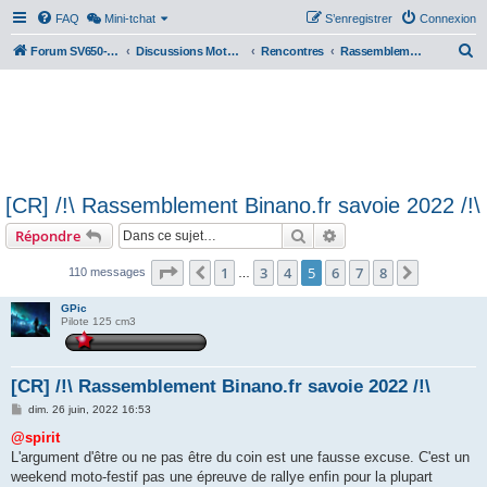
FAQ
Mini-tchat
S’enregistrer
Connexion
R
Forum SV650-SV1000
Discussions Motos & Motard(e)s
Rencontres
Rassemblements nationaux
e
c
h
e
r
[CR] /!\ Rassemblement Binano.fr savoie 2022 /!\
c
Rechercher
Recherche avancée
Répondre
h
e
Page
5
sur
8
1
3
4
5
6
7
8
Précédente
Suivante
110 messages
…
r
GPic
Pilote 125 cm3
[CR] /!\ Rassemblement Binano.fr savoie 2022 /!\
M
dim. 26 juin, 2022 16:53
e
s
@spirit
s
L'argument d'être ou ne pas être du coin est une fausse excuse. C'est un
a
g
weekend moto-festif pas une épreuve de rallye enfin pour la plupart
e