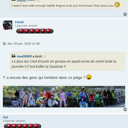
I wasn't born with enough middle fingers to let you know how I feel about you
FrEdO
Légende vivante
M
dim. 26 juin, 2022 21:39
e
s
s
max55500
a écrit :
↑
a
g
Le plus dur c'est d'ouvrir un groupe en ayant envie de vomir toute la
e
journée !! C'est traître la Gauloise !!
Y a encore des gens qui tombent dans ce piège ?
TaG
Légende vivante