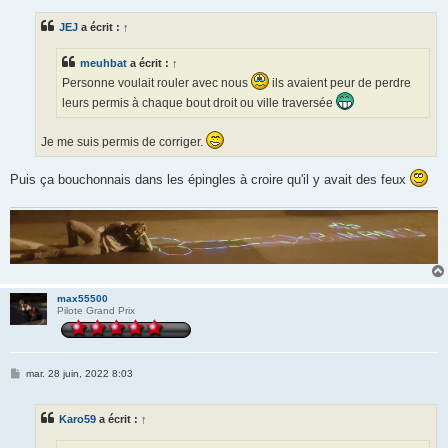
s
s
JEJ
a écrit :
↑
a
g
e
meuhbat
a écrit :
↑
Personne voulait rouler avec nous
ils avaient peur de perdre
leurs permis à chaque bout droit ou ville traversée
Je me suis permis de corriger.
Puis ça bouchonnais dans les épingles à croire qu'il y avait des feux
max55500
Pilote Grand Prix
M
mar. 28 juin, 2022 8:03
e
s
s
Karo59
a écrit :
↑
a
g
e