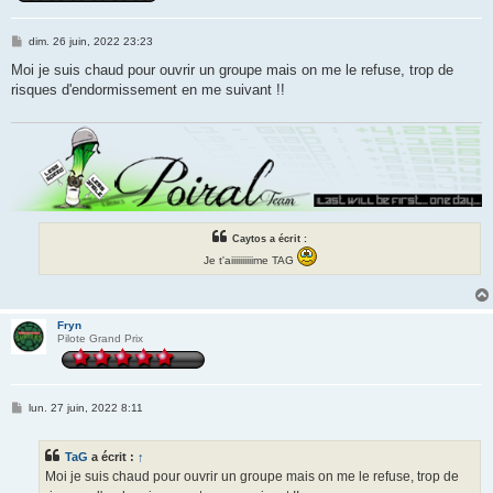
M
dim. 26 juin, 2022 23:23
e
s
Moi je suis chaud pour ouvrir un groupe mais on me le refuse, trop de
s
risques d'endormissement en me suivant !!
a
g
e
Caytos a écrit :
Je t'aiiiiiiiiiime TAG
Fryn
Pilote Grand Prix
M
lun. 27 juin, 2022 8:11
e
s
s
TaG
a écrit :
↑
a
g
Moi je suis chaud pour ouvrir un groupe mais on me le refuse, trop de
e