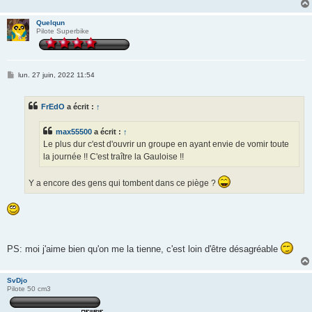
Quelqun
Pilote Superbike
M
lun. 27 juin, 2022 11:54
e
s
s
FrEdO
a écrit :
↑
a
g
e
max55500
a écrit :
↑
Le plus dur c'est d'ouvrir un groupe en ayant envie de vomir toute
la journée !! C'est traître la Gauloise !!
Y a encore des gens qui tombent dans ce piège ?
PS: moi j'aime bien qu'on me la tienne, c'est loin d'être désagréable
SvDjo
Pilote 50 cm3