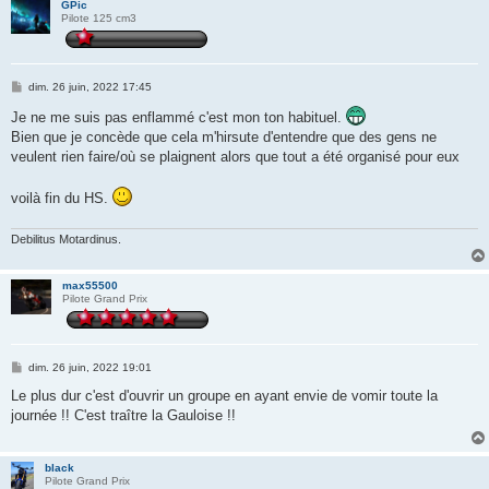
GPic
Pilote 125 cm3
M
dim. 26 juin, 2022 17:45
e
s
Je ne me suis pas enflammé c'est mon ton habituel.
s
Bien que je concède que cela m'hirsute d'entendre que des gens ne
a
g
veulent rien faire/où se plaignent alors que tout a été organisé pour eux
e
voilà fin du HS.
Debilitus Motardinus.
max55500
Pilote Grand Prix
M
dim. 26 juin, 2022 19:01
e
s
Le plus dur c'est d'ouvrir un groupe en ayant envie de vomir toute la
s
journée !! C'est traître la Gauloise !!
a
g
e
black
Pilote Grand Prix