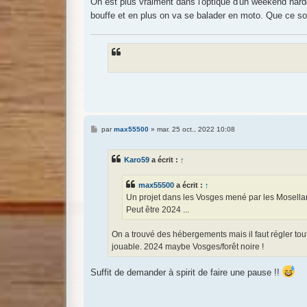
On est plus vraiment dans l'optique d'un weekend har
bouffe et en plus on va se balader en moto. Que ce s
M
par
max55500
»
mar. 25 oct., 2022 10:08
e
s
s
Karo59
a écrit :
↑
a
g
e
max55500
a écrit :
↑
Un projet dans les Vosges mené par les Mosellan
Peut être 2024 ...
On a trouvé des hébergements mais il faut régler tout
jouable. 2024 maybe Vosges/forêt noire !
Suffit de demander à spirit de faire une pause !!