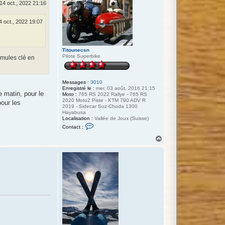
14 oct., 2022 21:16
4 oct., 2022 19:07
Titounecsn
Pilote Superbike
ormules clé en
Messages :
3010
Enregistré le :
mer. 03 août, 2016 21:15
e matin, pour le
Moto :
765 RS 2022 Rallye - 765 RS
2020 Moto2 Piste - KTM 790 ADV R
pour les
2019 - Sidecar Suz-Choda 1300
Hayabusa
Localisation :
Vallée de Joux (Suisse)
C
Contact :
o
n
H
t
a
a
u
c
t
t
e
r
T
i
t
o
u
n
e
c