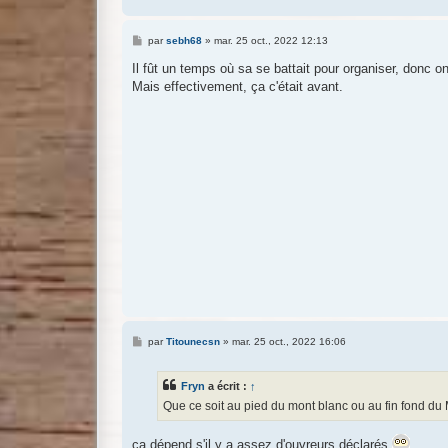
M
par
sebh68
»
mar. 25 oct., 2022 12:13
e
s
Il fût un temps où sa se battait pour organiser, donc o
s
Mais effectivement, ça c'était avant.
a
g
e
M
par
Titounecsn
»
mar. 25 oct., 2022 16:06
e
s
s
Fryn
a écrit :
↑
a
g
Que ce soit au pied du mont blanc ou au fin fond d
e
ça dépend s'il y a assez d'ouvreurs déclarés