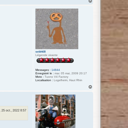
H
a
u
t
sebh68
Légende vivante
Messages :
14844
Enregistré le :
mar. 05 mai, 2009 20:17
Moto :
Tuono V4 Factory
Localisation :
Logelheim, Haut Rhin
H
a
u
t
. 25 oct., 2022 8:57