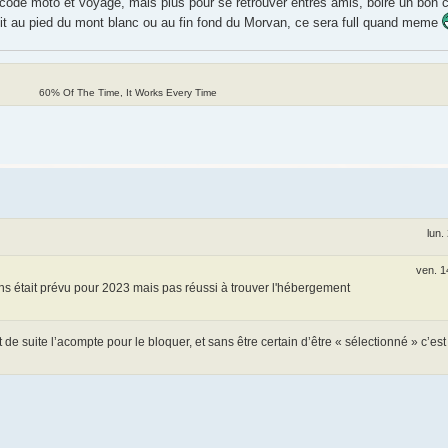
dcode moto et voyage, mais plus pour se retrouver entres amis, boire un bon
oit au pied du mont blanc ou au fin fond du Morvan, ce sera full quand meme
60% Of The Time, It Works Every Time
lun.
ven. 1
s était prévu pour 2023 mais pas réussi à trouver l'hébergement
 de suite l’acompte pour le bloquer, et sans être certain d’être « sélectionné » c’es