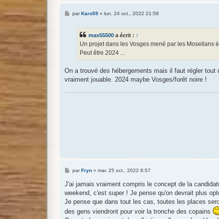
M
par
Karo59
»
lun. 24 oct., 2022 21:58
e
s
s
max55500
a écrit :
↑
a
g
Un projet dans les Vosges mené par les Mosellans ét
e
Peut être 2024 ...
On a trouvé des hébergements mais il faut régler tout d
vraiment jouable. 2024 maybe Vosges/forêt noire !
M
par
Fryn
»
mar. 25 oct., 2022 8:57
e
s
J'ai jamais vraiment compris le concept de la candidat
s
weekend, c'est super ! Je pense qu'on devrait plus opte
a
g
Je pense que dans tout les cas, toutes les places seront
e
des gens viendront pour voir la tronche des copains