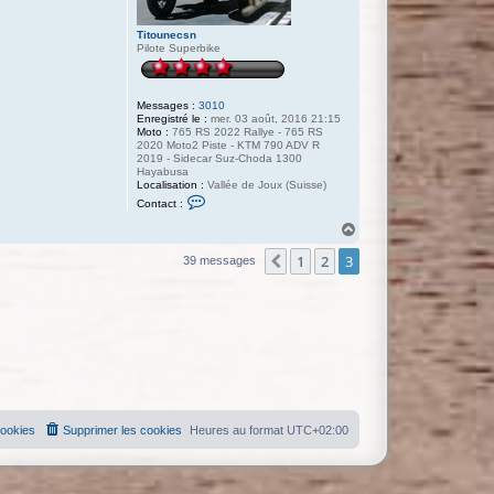
Titounecsn
Pilote Superbike
Messages :
3010
Enregistré le :
mer. 03 août, 2016 21:15
Moto :
765 RS 2022 Rallye - 765 RS
2020 Moto2 Piste - KTM 790 ADV R
2019 - Sidecar Suz-Choda 1300
Hayabusa
Localisation :
Vallée de Joux (Suisse)
C
Contact :
o
n
H
t
a
a
1
2
3
u
Précédente
39 messages
c
t
t
e
r
T
i
t
o
u
n
e
c
s
cookies
Supprimer les cookies
Heures au format
UTC+02:00
n