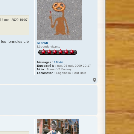
14 oct., 2022 19:07
 les formules clé
sebh68
Légende vivante
Messages :
14844
Enregistré le :
mar. 05 mai, 2009 20:17
Moto :
Tuono V4 Factory
Localisation :
Logelheim, Haut Rhin
H
a
u
t