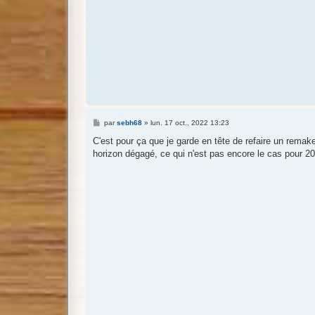
M
par
sebh68
»
lun. 17 oct., 2022 13:23
e
s
C'est pour ça que je garde en tête de refaire un remak
s
horizon dégagé, ce qui n'est pas encore le cas pour 2
a
g
e