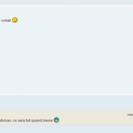
n votait
mar
u Morvan, ce sera full quand meme