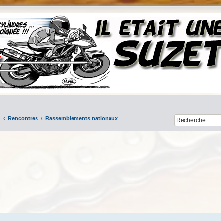
s
Rencontres
Rassemblements nationaux
cher
cherche avancée