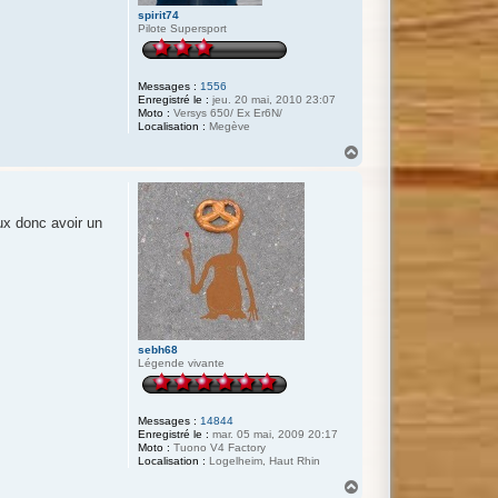
s
spirit74
n
Pilote Supersport
Messages :
1556
Enregistré le :
jeu. 20 mai, 2010 23:07
Moto :
Versys 650/ Ex Er6N/
Localisation :
Megève
H
a
u
t
ux donc avoir un
sebh68
Légende vivante
Messages :
14844
Enregistré le :
mar. 05 mai, 2009 20:17
Moto :
Tuono V4 Factory
Localisation :
Logelheim, Haut Rhin
H