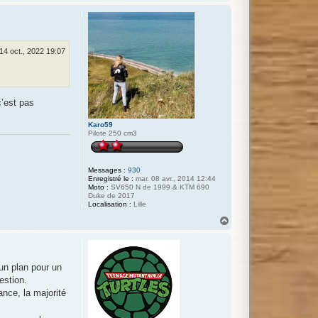
a
u
t
14 oct., 2022 19:07
c’est pas
Karo59
Pilote 250 cm3
Messages :
930
Enregistré le :
mar. 08 avr., 2014 12:44
Moto :
SV650 N de 1999 & KTM 690
Duke de 2017
Localisation :
Lille
H
a
u
t
 un plan pour un
estion.
ance, la majorité