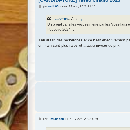
[CANDIDATURE] rasso binano 2023
M
par
sebh68
»
ven. 14 oct., 2022 21:16
e
s
s
max55500
a écrit :
↑
a
g
Un projet dans les Vosges mené par les Mosellans ét
e
Peut être 2024 ...
J'en ai fait des recherches et ce n'est effectivement p
en main sont plus rares et à autre niveau de prix.
M
par
Titounecsn
»
lun. 17 oct., 2022 8:29
e
s
s