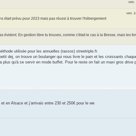
ven. 
ven. 1
s était prévu pour 2023 mais pas réussi à trouver l'hébergement
pas évident. En gestion libre tu trouves, comme c'était le cas à la Bresse, mais les f
 méthode utilisée pour les annuelles (rassos) streetriple.fr.
 petit dej, on trouve un boulanger qui nous livre le pain et les croissants chaqu
 y'a plus qu'à se servir en mode buffet. Pour le reste on fait un maxi gros drive 
t en Alsace et j’arrivais entre 230 et 250€ pour le we