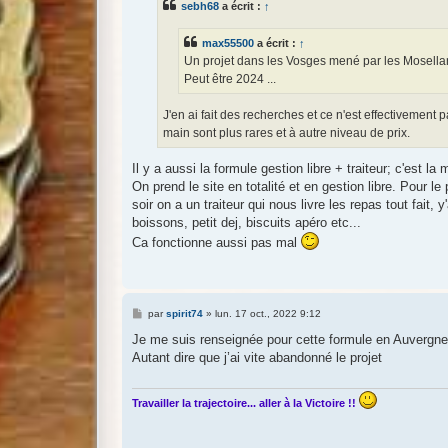
sebh68
a écrit :
↑
a
g
e
max55500
a écrit :
↑
Un projet dans les Vosges mené par les Mosellan
Peut être 2024 ...
J'en ai fait des recherches et ce n'est effectivement 
main sont plus rares et à autre niveau de prix.
Il y a aussi la formule gestion libre + traiteur; c'est la
On prend le site en totalité et en gestion libre. Pour le
soir on a un traiteur qui nous livre les repas tout fait,
boissons, petit dej, biscuits apéro etc...
Ca fonctionne aussi pas mal
M
par
spirit74
»
lun. 17 oct., 2022 9:12
e
s
Je me suis renseignée pour cette formule en Auvergne e
s
Autant dire que j’ai vite abandonné le projet
a
g
e
Travailler la trajectoire... aller à la Victoire !!