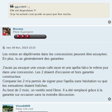
sca
a écrit :
↑
Elle est degeulasse !!!
Si je l'ai acheté c'est qu'elle ne peut que être moche.
Bricomy
Pilote Supersport
M
mer. 08 févr., 2023 13:15
e
s
Les motos en dépôt/vente dans les concessions peuvent être essayées.
s
En plus, tu as généralement des garanties.
a
g
e
J'avais pu essayer une voxan café racer et une aprilia falco le même jour
dans une concession. Les 2 étaient d'occasion et hors garantie
constructeur.
Comparer les 2 m'a permis de signer pour l'aprilia sans hésitation vu que
les sensations étaient fraîches.
Au bout de 2 mois, un ventilo rend l'âme. Il a été remplacé grâce à la
garantie sur occasion sans la moindre discussion.
Vince64000
Pilote 125 cm3