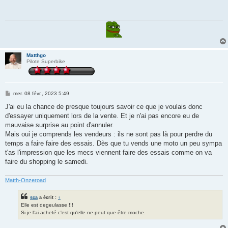
a
g
e
Matthgo
Pilote Superbike
M
mer. 08 févr., 2023 5:49
e
s
J'ai eu la chance de presque toujours savoir ce que je voulais donc
s
d'essayer uniquement lors de la vente. Et je n'ai pas encore eu de
a
g
mauvaise surprise au point d'annuler.
e
Mais oui je comprends les vendeurs : ils ne sont pas là pour perdre du
temps a faire faire des essais. Dès que tu vends une moto un peu sympa
t'as l'impression que les mecs viennent faire des essais comme on va
faire du shopping le samedi.
Matth-Onzeroad
sca
a écrit :
↑
Elle est degeulasse !!!
Si je l'ai acheté c'est qu'elle ne peut que être moche.