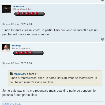
max55500
Pilote Grand Prix
M
mer. 08 févr., 2023 7:30
e
s
Sinon tu tentes l'essai chez un particuliers qui vend sa moto!! c'est un
s
peu batard mais c'est une solution !!
a
g
e
Matthgo
Pilote Superbike
M
mer. 08 févr., 2023 9:30
e
s
s
max55500
a écrit :
↑
a
g
Sinon tu tentes l'essai chez un particuliers qui vend sa moto!! c'est un
e
peu batard mais c'est une solution !!
Je ne sais pas si tu me répondais mais quand je parle de vendeur, je
pensais à des particuliers.
Matth-Onzeroad