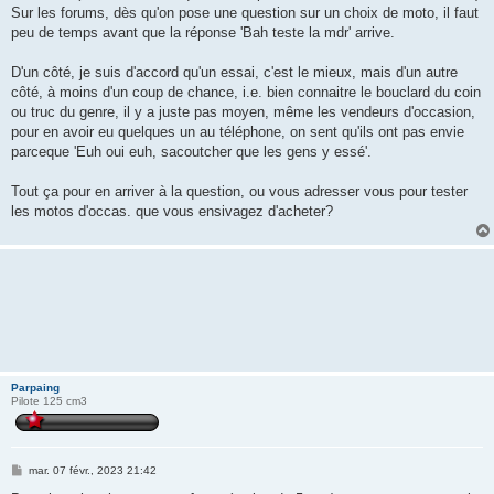
Sur les forums, dès qu'on pose une question sur un choix de moto, il faut
peu de temps avant que la réponse 'Bah teste la mdr' arrive.
D'un côté, je suis d'accord qu'un essai, c'est le mieux, mais d'un autre
côté, à moins d'un coup de chance, i.e. bien connaitre le bouclard du coin
ou truc du genre, il y a juste pas moyen, même les vendeurs d'occasion,
pour en avoir eu quelques un au téléphone, on sent qu'ils ont pas envie
parceque 'Euh oui euh, sacoutcher que les gens y essé'.
Tout ça pour en arriver à la question, ou vous adresser vous pour tester
les motos d'occas. que vous ensivagez d'acheter?
Parpaing
Pilote 125 cm3
M
mar. 07 févr., 2023 21:42
e