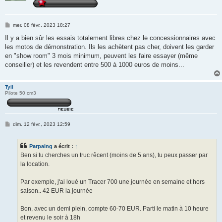
M
mer. 08 févr., 2023 18:27
e
s
Il y a bien sûr les essais totalement libres chez le concessionnaires avec
s
les motos de démonstration. Ils les achètent pas cher, doivent les garder
a
g
en "show room" 3 mois minimum, peuvent les faire essayer (même
e
conseiller) et les revendent entre 500 à 1000 euros de moins...
Tyll
Pilote 50 cm3
M
dim. 12 févr., 2023 12:59
e
s
s
Parpaing
a écrit :
↑
a
g
Ben si tu cherches un truc rêcent (moins de 5 ans), tu peux passer par
e
la location.
Par exemple, j'ai loué un Tracer 700 une journée en semaine et hors
saison.. 42 EUR la journée
Bon, avec un demi plein, compte 60-70 EUR. Parti le matin à 10 heure
et revenu le soir à 18h