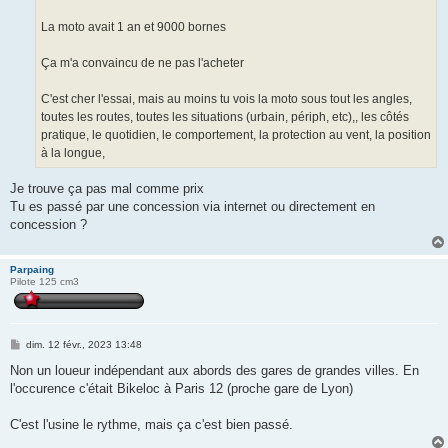
La moto avait 1 an et 9000 bornes
Ça m'a convaincu de ne pas l'acheter
C'est cher l'essai, mais au moins tu vois la moto sous tout les angles,
toutes les routes, toutes les situations (urbain, périph, etc),, les côtés
pratique, le quotidien, le comportement, la protection au vent, la position
à la longue,
Je trouve ça pas mal comme prix
Tu es passé par une concession via internet ou directement en
concession ?
Parpaing
Pilote 125 cm3
M
dim. 12 févr., 2023 13:48
e
s
Non un loueur indépendant aux abords des gares de grandes villes. En
s
l'occurence c'était Bikeloc à Paris 12 (proche gare de Lyon)
a
g
e
C'est l'usine le rythme, mais ça c'est bien passé.