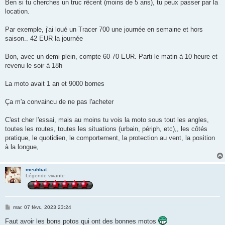
s
Ben si tu cherches un truc rêcent (moins de 5 ans), tu peux passer par la
s
location.
a
g
e
Par exemple, j'ai loué un Tracer 700 une journée en semaine et hors
saison.. 42 EUR la journée
Bon, avec un demi plein, compte 60-70 EUR. Parti le matin à 10 heure et
revenu le soir à 18h
La moto avait 1 an et 9000 bornes
Ça m'a convaincu de ne pas l'acheter
C'est cher l'essai, mais au moins tu vois la moto sous tout les angles,
toutes les routes, toutes les situations (urbain, périph, etc),, les côtés
pratique, le quotidien, le comportement, la protection au vent, la position
à la longue,
meuhbat
Légende vivante
M
mar. 07 févr., 2023 23:24
e
s
Faut avoir les bons potos qui ont des bonnes motos
s