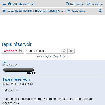
FAQ
Mini-tchat
S’enregistrer
Connexion
R
Forum SV650-SV1000
Discussions SV650 & SV1000 N/S
SV - Accessoires
e
c
h
e
r
Tapis réservoir
c
Rechercher
Recherche avancée
Répondre
h
e
4 messages • Page
1
sur
1
r
Tyll
Pilote 50 cm3
Tapis réservoir
M
lun. 27 févr., 2023 23:24
e
s
Salut à tous
s
a
g
Pour un sv carbu vous mettriez combien dans un tapis de réservoir
e
d'occasion ?