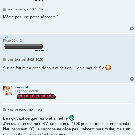
M
jeu. 02 mars, 2023 18:26
e
s
Même pas une petite réponse ?
s
a
g
e
Tyll
Pilote 50 cm3
M
dim. 19 mars, 2023 20:59
e
s
Sur ce forum ça parle de tout et de rien... Mais pas de SV
s
a
g
e
meuhbat
Légende vivante
M
dim. 19 mars, 2023 21:32
e
s
Ben ça vaut ce que t'es prêt à mettre
s
J'en avais un sur mon SV, acheté neuf 110€ je crois (couleur improbable
a
g
bleu napoléon K6). la sacoche ne gêne pas vraiment pour rouler, mais un
e
sac sanglé à l'arrière c'est bien aussi.