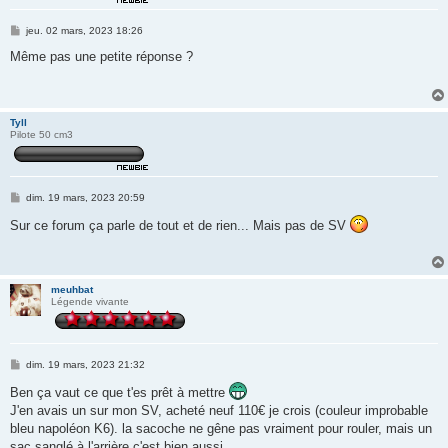
M
jeu. 02 mars, 2023 18:26
e
s
Même pas une petite réponse ?
s
a
g
e
Tyll
Pilote 50 cm3
M
dim. 19 mars, 2023 20:59
e
s
Sur ce forum ça parle de tout et de rien... Mais pas de SV
s
a
g
e
meuhbat
Légende vivante
M
dim. 19 mars, 2023 21:32
e
s
Ben ça vaut ce que t'es prêt à mettre
s
J'en avais un sur mon SV, acheté neuf 110€ je crois (couleur improbable
a
g
bleu napoléon K6). la sacoche ne gêne pas vraiment pour rouler, mais un
e
sac sanglé à l'arrière c'est bien aussi.