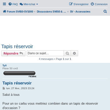
FAQ
Mini-tchat
S’enregistrer
Connexion
R
Forum SV650-SV1000
Discussions SV650 & SV1000 N/S
SV - Accessoires
e
c
h
e
r
Tapis réservoir
c
Rechercher
Recherche avancée
Répondre
h
e
4 messages • Page
1
sur
1
r
Tyll
Pilote 50 cm3
Tapis réservoir
M
lun. 27 févr., 2023 23:24
e
s
Salut à tous
s
a
g
Pour un sv carbu vous mettriez combien dans un tapis de réservoir
e
d'occasion ?