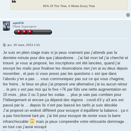
60% Of The Time, It Works Every Time
spirit74
Pilote Supersport
M
jeu. 30 mars, 2023 1:01
e
s
Je suis en plein stage mais si je peux vraiment pas j’attends pas la
s
dernière minute pour dire que j’abandonne .. j’ai fait mon taf j’ai cherché et
a
g
trouvé. je vous ai proposé, les inscriptions ont été lancées, quand j’ai
e
envoyé les mails pour finaliser les réservations rien j’en ai eu deux depuis
novembre , et puis si vous posez pas les questions c est que dans
l’absolu y’en a pas … vous communiquez pas sur ce qui vous chagrine,
les freins , le lieux en plus j’ai proposé une alternative j’ai eu aucun retour
.. le prix c est pas moi qui le fixe +7€ par fûts une nette augmentation en
10 mois , plus 2 ou 3 pour les sodas … plus je sais pas combien pour
l’hébergement et encore ça dépend des régions : covid d’il y a3 ans est
passé par la … depuis ils n’ont pas baissé les tarifs je suis désolée
J’ai proposé un endroit différent pour essayer d équilibrer la balance.. ça n
a pas fonctionné tant pis. j’ai tiré pour essayer de rester sous la barre
infranchissable
mais je peux comprendre votre retissante dommage ..
en tout cas j’aurai essayé