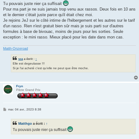
s
Tu pouvais juste nier ça suffisait
s
Pour ma part je ne suis jamais trop venu aux rassos. Deux fois en 10 ans
a
g
et le dernier c'était juste parce qu'il était chez moi.
e
Je rejoins JeJ sur le côté intime de l'hébergement et les autres sur le tarif
d'un rasso. Rien n'est gratuit bien sûr mais je suis parti sur d'autres
formules à base de bivouac, moins de jours pour les sorties. Seule
exception : le mini rasso. Mieux placé pour les date dans mon cas.
Matth-Onzeroad
sca
a écrit :
↑
Elle est degeulasse !!!
Si je l'ai acheté c'est qu'elle ne peut que être moche.
Fryn
Pilote Grand Prix
M
mar. 04 avr., 2023 8:38
e
s
s
Matthgo
a écrit :
↑
a
g
Tu pouvais juste nier ça suffisait
e