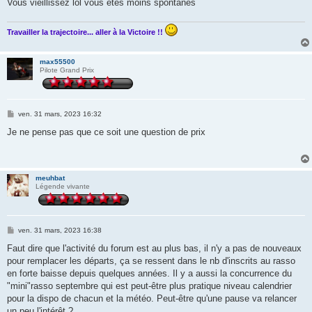
Vous vieillissez lol vous êtes moins spontanés
Travailler la trajectoire... aller à la Victoire !!
max55500
Pilote Grand Prix
M
ven. 31 mars, 2023 16:32
e
s
Je ne pense pas que ce soit une question de prix
s
a
g
e
meuhbat
Légende vivante
M
ven. 31 mars, 2023 16:38
e
s
Faut dire que l'activité du forum est au plus bas, il n'y a pas de nouveaux
s
pour remplacer les départs, ça se ressent dans le nb d'inscrits au rasso
a
g
en forte baisse depuis quelques années. Il y a aussi la concurrence du
e
"mini"rasso septembre qui est peut-être plus pratique niveau calendrier
pour la dispo de chacun et la météo. Peut-être qu'une pause va relancer
un peu l'intérêt ?