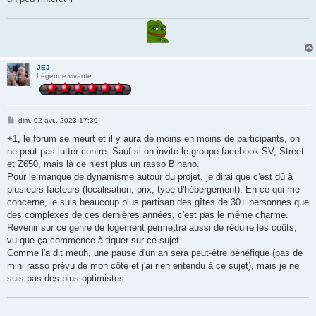
JEJ
Légende vivante
M
dim. 02 avr., 2023 17:39
e
s
+1, le forum se meurt et il y aura de moins en moins de participants, on
s
ne peut pas lutter contre. Sauf si on invite le groupe facebook SV, Street
a
g
et Z650, mais là ce n'est plus un rasso Binano.
e
Pour le manque de dynamisme autour du projet, je dirai que c'est dû à
plusieurs facteurs (localisation, prix, type d'hébergement). En ce qui me
concerne, je suis beaucoup plus partisan des gîtes de 30+ personnes que
des complexes de ces dernières années, c'est pas le même charme.
Revenir sur ce genre de logement permettra aussi de réduire les coûts,
vu que ça commence à tiquer sur ce sujet.
Comme l'a dit meuh, une pause d'un an sera peut-être bénéfique (pas de
mini rasso prévu de mon côté et j'ai rien entendu à ce sujet), mais je ne
suis pas des plus optimistes.