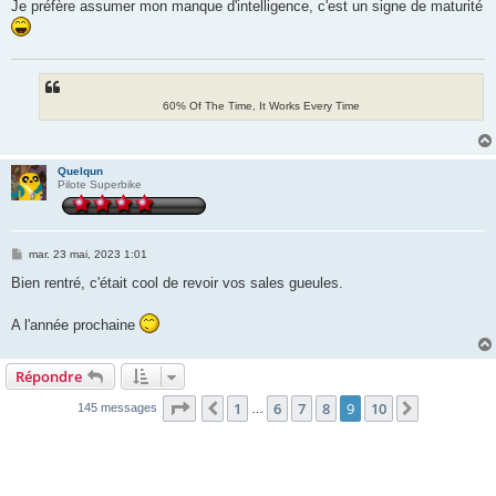
Je préfère assumer mon manque d'intelligence, c'est un signe de maturité
60% Of The Time, It Works Every Time
Quelqun
Pilote Superbike
M
mar. 23 mai, 2023 1:01
e
s
Bien rentré, c'était cool de revoir vos sales gueules.
s
a
g
A l'année prochaine
e
Répondre
Page
9
sur
10
1
6
7
8
9
10
Précédente
Suivante
145 messages
…