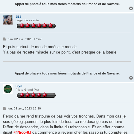
Appel de phare à tous mes frères motards de France et de Navarre.
JEJ
Légende vivante
M
dim. 02 avr., 2023 17:42
e
s
Et puis surtout, le monde amène le monde.
s
Y'a pas de recette miracle sur ce point, c'est presque de la loterie.
a
g
e
Appel de phare à tous mes frères motards de France et de Navarre.
Fryn
Pilote Grand Prix
M
lun. 03 avr., 2023 19:30
e
s
Perso ca me rend tristoune de pas voir vos tronches. Dans mon cas je
s
suis géologiquement le plus loin de tous, ca me dérange pas de faire
a
g
l'effort de descendre, dans la limite du raisonnable. Et en effet comme
e
disait
@Nico-83
ca commence a revenir cher les rasso si tu compte les