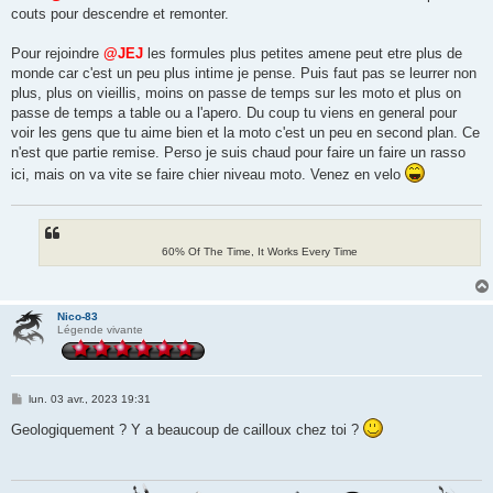
couts pour descendre et remonter.
Pour rejoindre
@JEJ
les formules plus petites amene peut etre plus de
monde car c'est un peu plus intime je pense. Puis faut pas se leurrer non
plus, plus on vieillis, moins on passe de temps sur les moto et plus on
passe de temps a table ou a l'apero. Du coup tu viens en general pour
voir les gens que tu aime bien et la moto c'est un peu en second plan. Ce
n'est que partie remise. Perso je suis chaud pour faire un faire un rasso
ici, mais on va vite se faire chier niveau moto. Venez en velo
60% Of The Time, It Works Every Time
Nico-83
Légende vivante
M
lun. 03 avr., 2023 19:31
e
s
Geologiquement ? Y a beaucoup de cailloux chez toi ?
s
a
g
e