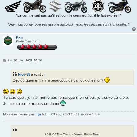
"Le con ne sait pas qu'il est con, le connard, lui, il le fait exprès !"
"Une moto qui ne roule pas est une moto qui meurt, les miennes sont immortelles !"
Fryn
Pilote Grand Prix
M
lun. 03 avr., 2023 19:34
e
s
s
Nico-83
a écrit :
↑
a
g
Geologiquement ? Y a beaucoup de cailloux chez toi ?
e
Tu sais quoi, je n'ai même pas remarqué mon erreur, je trouve ça drôle.
Je n'essaie même pas de dénié
Modifié en dernier par
Fryn
le lun. 03 avr., 2023 23:01, modifié 1 fois.
60% Of The Time, It Works Every Time