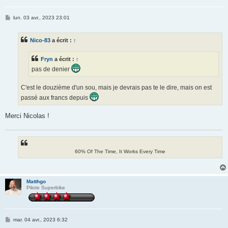
M
lun. 03 avr., 2023 23:01
e
s
s
Nico-83
a écrit :
↑
a
g
e
Fryn
a écrit :
↑
pas de denier
C'est le douzième d'un sou, mais je devrais pas te le dire, mais on est
passé aux francs depuis
Merci Nicolas !
60% Of The Time, It Works Every Time
Matthgo
Pilote Superbike
M
mar. 04 avr., 2023 6:32
e