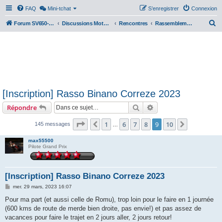
FAQ
Mini-tchat
S’enregistrer
Connexion
R
Forum SV650-SV1000
Discussions Motos & Motard(e)s
Rencontres
Rassemblements nationaux
e
c
h
e
r
[Inscription] Rasso Binano Correze 2023
c
Rechercher
Recherche avancée
Répondre
h
e
Page
9
sur
10
1
6
7
8
9
10
Précédente
Suivante
145 messages
…
r
max55500
Pilote Grand Prix
[Inscription] Rasso Binano Correze 2023
M
mer. 29 mars, 2023 16:07
e
s
Pour ma part (et aussi celle de Romu), trop loin pour le faire en 1 journée
s
(600 kms de route de merde bien droite, pas envie!) et pas assez de
a
g
vacances pour faire le trajet en 2 jours aller, 2 jours retour!
e