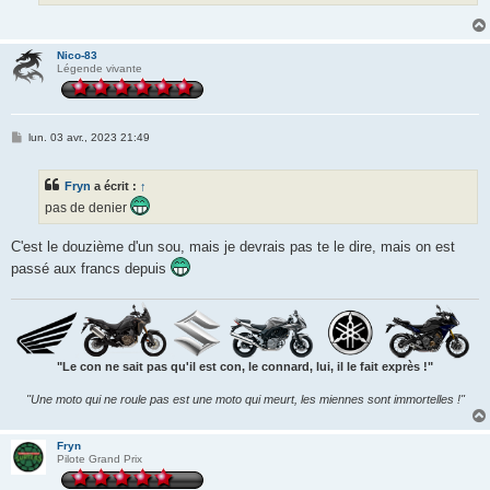
Nico-83
Légende vivante
M
lun. 03 avr., 2023 21:49
e
s
s
Fryn
a écrit :
↑
a
g
pas de denier
e
C'est le douzième d'un sou, mais je devrais pas te le dire, mais on est
passé aux francs depuis
"Le con ne sait pas qu'il est con, le connard, lui, il le fait exprès !"
"Une moto qui ne roule pas est une moto qui meurt, les miennes sont immortelles !"
Fryn
Pilote Grand Prix