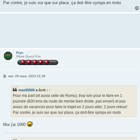
Par contre, je suis sur que sur place, ça doit être sympa en moto
Fryn
Pilote Grand Prix
M
mer. 29 mars, 2023 21:39
e
s
s
max55500
a écrit :
↑
a
g
Pour ma part (et aussi celle de Romu), trop loin pour le faire en 1
e
journée (600 kms de route de merde bien droite, pas envie!) et pas
assez de vacances pour faire le trajet en 2 jours aller, 2 jours retour!
Par contre, je suis sur que sur place, ça doit être sympa en moto
Moi j'ai 1000