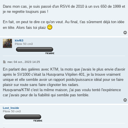
Dans mon cas, je suis passé d'un RSV4 de 2010 à un svs 650 de 1999 et
je ne regrette toujours pas !
En fait, on peut te dire ce qu'on veut. Au final, t'as sûrement déjà ton idée
en tête. Alors fais toi plaiz
klef63
Pilote 50 cm3
M
mer. 04 oct., 2023 14:25
e
s
En parlant des galères avec KTM, la moto que j'avais le plus envie d'avoir
s
après le SV1000 c'était la Husqvarna Vitpilen 401, je la trouve vraiment
a
g
unique et elle semble avoir un rapport poids/puissance idéal pour se faire
e
plaisir sur route sans faire clignoter les radars.
Husqvarna/KTM c'est la même maison, j'ai pas voulu tenté l'expérience
car j'avais peur de la fiabilité qui semble pas terrible.
Lost_Inside
Pilote 50 cm3