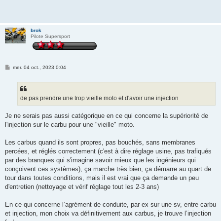
brok
Pilote Supersport
M
mer. 04 oct., 2023 0:04
e
s
s
a
g
de pas prendre une trop vieille moto et d'avoir une injection
e
Je ne serais pas aussi catégorique en ce qui concerne la supériorité de
l'injection sur le carbu pour une "vieille" moto.
Les carbus quand ils sont propres, pas bouchés, sans membranes
percées, et réglés correctement (c'est à dire réglage usine, pas trafiqués
par des branques qui s'imagine savoir mieux que les ingénieurs qui
conçoivent ces systèmes), ça marche très bien, ça démarre au quart de
tour dans toutes conditions, mais il est vrai que ça demande un peu
d'entretien (nettoyage et vérif réglage tout les 2-3 ans)
En ce qui concerne l’agrément de conduite, par ex sur une sv, entre carbu
et injection, mon choix va définitivement aux carbus, je trouve l’injection