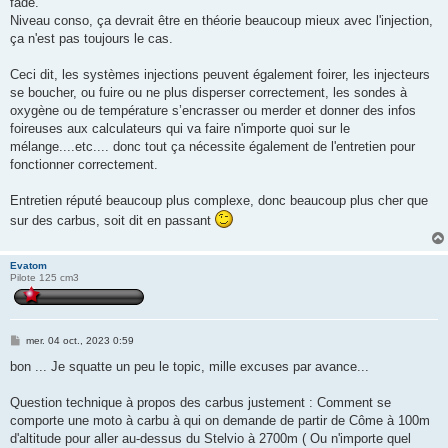
fade.
Niveau conso, ça devrait être en théorie beaucoup mieux avec l'injection,
ça n'est pas toujours le cas.
Ceci dit, les systèmes injections peuvent également foirer, les injecteurs
se boucher, ou fuire ou ne plus disperser correctement, les sondes à
oxygène ou de température s’encrasser ou merder et donner des infos
foireuses aux calculateurs qui va faire n'importe quoi sur le
mélange....etc.... donc tout ça nécessite également de l'entretien pour
fonctionner correctement.
Entretien réputé beaucoup plus complexe, donc beaucoup plus cher que
sur des carbus, soit dit en passant
Evatom
Pilote 125 cm3
M
mer. 04 oct., 2023 0:59
e
s
bon ... Je squatte un peu le topic, mille excuses par avance...
s
a
g
Question technique à propos des carbus justement : Comment se
e
comporte une moto à carbu à qui on demande de partir de Côme à 100m
d'altitude pour aller au-dessus du Stelvio à 2700m ( Ou n'importe quel