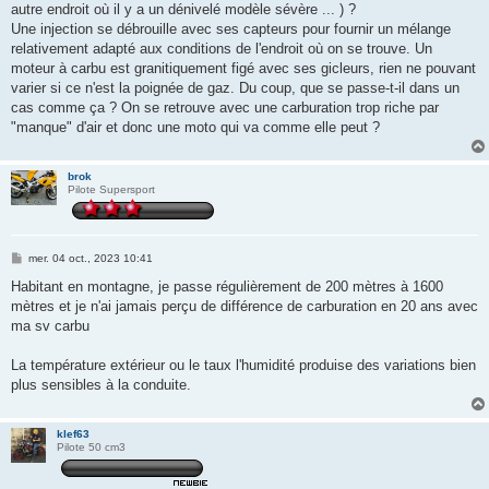
autre endroit où il y a un dénivelé modèle sévère ... ) ?
Une injection se débrouille avec ses capteurs pour fournir un mélange
relativement adapté aux conditions de l'endroit où on se trouve. Un
moteur à carbu est granitiquement figé avec ses gicleurs, rien ne pouvant
varier si ce n'est la poignée de gaz. Du coup, que se passe-t-il dans un
cas comme ça ? On se retrouve avec une carburation trop riche par
"manque" d'air et donc une moto qui va comme elle peut ?
brok
Pilote Supersport
M
mer. 04 oct., 2023 10:41
e
s
Habitant en montagne, je passe régulièrement de 200 mètres à 1600
s
mètres et je n'ai jamais perçu de différence de carburation en 20 ans avec
a
g
ma sv carbu
e
La température extérieur ou le taux l'humidité produise des variations bien
plus sensibles à la conduite.
klef63
Pilote 50 cm3