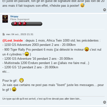
Et juste en passant, ton gif en guise de signature doit avoir pas loin de 20
a
g
ans mais il fait toujours son effet, n'hésite pas à poster!
e
Skippy
Pilote Supersport
M
mer. 04 oct., 2023 21:31
e
s
@Lost_Inside
: depuis 1 mois, Africa Twin 1000 std; les précédentes :
s
- 1150 GS Adventure 2003 pendant 2 ans - 20.000km
a
g
- 900 Tiger Rally Pro pendant 6 mois (j'ai détesté le moteur
c'est nul
e
un 4 cylindres !
)
- 1200 GS Adventure '16 pendant 2 ans - 20.000km
- Multistrada 1200 Enduro pendant 1 an (j'allais me faire mal...)
- 1200 GS '13 pendant 2 ans - 20.000km
etc...
Pour le gif :
Je sais que certains ne post pas mais "lisent" juste les messages....pour
le gif !
Un type qui dit qu'il est arrivé, c'est qu'il ne devait pas aller bien loin...