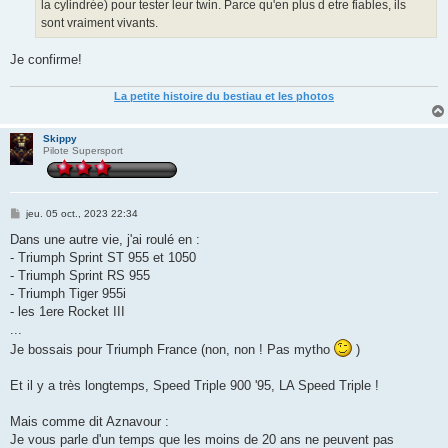
la cylindrée) pour tester leur twin. Parce qu'en plus d etre fiables, ils
sont vraiment vivants.
Je confirme!
La petite histoire du bestiau et les photos
Skippy
Pilote Supersport
M
jeu. 05 oct., 2023 22:34
e
s
Dans une autre vie, j'ai roulé en :
s
- Triumph Sprint ST 955 et 1050
a
g
- Triumph Sprint RS 955
e
- Triumph Tiger 955i
- les 1ere Rocket III
...
Je bossais pour Triumph France (non, non ! Pas mytho
)
Et il y a très longtemps, Speed Triple 900 '95, LA Speed Triple !
Mais comme dit Aznavour :
Je vous parle d'un temps que les moins de 20 ans ne peuvent pas