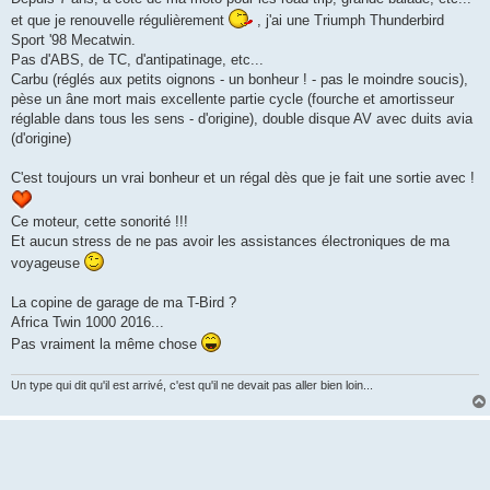
s
et que je renouvelle régulièrement
, j'ai une Triumph Thunderbird
a
g
Sport '98 Mecatwin.
e
Pas d'ABS, de TC, d'antipatinage, etc...
Carbu (réglés aux petits oignons - un bonheur ! - pas le moindre soucis),
pèse un âne mort mais excellente partie cycle (fourche et amortisseur
réglable dans tous les sens - d'origine), double disque AV avec duits avia
(d'origine)
C'est toujours un vrai bonheur et un régal dès que je fait une sortie avec !
Ce moteur, cette sonorité !!!
Et aucun stress de ne pas avoir les assistances électroniques de ma
voyageuse
La copine de garage de ma T-Bird ?
Africa Twin 1000 2016...
Pas vraiment la même chose
Un type qui dit qu'il est arrivé, c'est qu'il ne devait pas aller bien loin...