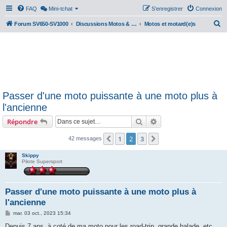
FAQ
Mini-tchat
S’enregistrer
Connexion
R
Forum SV650-SV1000
Discussions Motos & Motard(e)s
Motos et motard(e)s
e
c
h
e
r
Passer d'une moto puissante à une moto plus à
c
l'ancienne
h
Rechercher
Recherche avancée
Répondre
e
r
1
2
3
Précédente
Suivante
42 messages
Skippy
Pilote Supersport
Passer d'une moto puissante à une moto plus à
l'ancienne
M
mar. 03 oct., 2023 15:34
e
s
Depuis 7 ans, à coté de ma moto pour les road-trip, grande balade, etc...