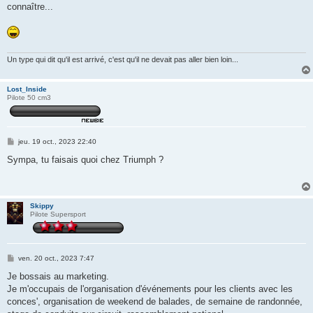
connaître...
Un type qui dit qu'il est arrivé, c'est qu'il ne devait pas aller bien loin...
Lost_Inside
Pilote 50 cm3
M
jeu. 19 oct., 2023 22:40
e
s
Sympa, tu faisais quoi chez Triumph ?
s
a
g
e
Skippy
Pilote Supersport
M
ven. 20 oct., 2023 7:47
e
s
Je bossais au marketing.
s
Je m'occupais de l'organisation d'événements pour les clients avec les
a
g
conces', organisation de weekend de balades, de semaine de randonnée,
e