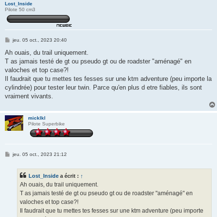
Lost_Inside
Pilote 50 cm3
M
jeu. 05 oct., 2023 20:40
e
s
Ah ouais, du trail uniquement.
s
T as jamais testé de gt ou pseudo gt ou de roadster "aménagé" en
a
g
valoches et top case?!
e
Il faudrait que tu mettes tes fesses sur une ktm adventure (peu importe la
cylindrée) pour tester leur twin. Parce qu'en plus d etre fiables, ils sont
vraiment vivants.
micklkl
Pilote Superbike
M
jeu. 05 oct., 2023 21:12
e
s
s
Lost_Inside
a écrit :
↑
a
g
Ah ouais, du trail uniquement.
e
T as jamais testé de gt ou pseudo gt ou de roadster "aménagé" en
valoches et top case?!
Il faudrait que tu mettes tes fesses sur une ktm adventure (peu importe