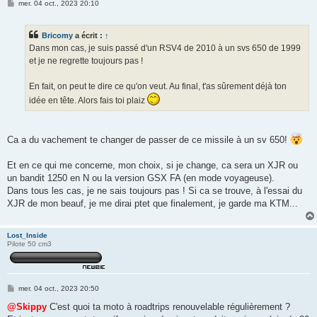
M
mer. 04 oct., 2023 20:10
e
s
s
Bricomy
a écrit :
↑
a
g
Dans mon cas, je suis passé d'un RSV4 de 2010 à un svs 650 de 1999
e
et je ne regrette toujours pas !
En fait, on peut te dire ce qu'on veut. Au final, t'as sûrement déjà ton
idée en tête. Alors fais toi plaiz
Ca a du vachement te changer de passer de ce missile à un sv 650!
Et en ce qui me concerne, mon choix, si je change, ca sera un XJR ou
un bandit 1250 en N ou la version GSX FA (en mode voyageuse).
Dans tous les cas, je ne sais toujours pas ! Si ca se trouve, à l'essai du
XJR de mon beauf, je me dirai ptet que finalement, je garde ma KTM...
Lost_Inside
Pilote 50 cm3
M
mer. 04 oct., 2023 20:50
e
s
@Skippy
C'est quoi ta moto à roadtrips renouvelable régulièrement ?
s