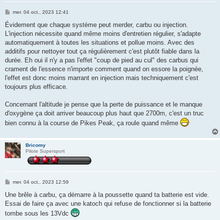
M
mer. 04 oct., 2023 12:41
e
s
Évidement que chaque système peut merder, carbu ou injection.
s
L'injection nécessite quand même moins d'entretien régulier, s'adapte
a
g
automatiquement à toutes les situations et pollue moins. Avec des
e
additifs pour nettoyer tout ça régulièrement c'est plutôt fiable dans la
durée. Eh oui il n'y a pas l'effet "coup de pied au cul" des carbus qui
crament de l'essence n'importe comment quand on essore la poignée,
l'effet est donc moins marrant en injection mais techniquement c'est
toujours plus efficace.
Concernant l'altitude je pense que la perte de puissance et le manque
d'oxygène ça doit arriver beaucoup plus haut que 2700m, c'est un truc
bien connu à la course de Pikes Peak, ça roule quand même
Bricomy
Pilote Supersport
M
mer. 04 oct., 2023 12:59
e
s
Une brêle à carbu, ça démarre à la poussette quand ta batterie est vide.
s
Essai de faire ça avec une katoch qui refuse de fonctionner si la batterie
a
g
tombe sous les 13Vdc
e