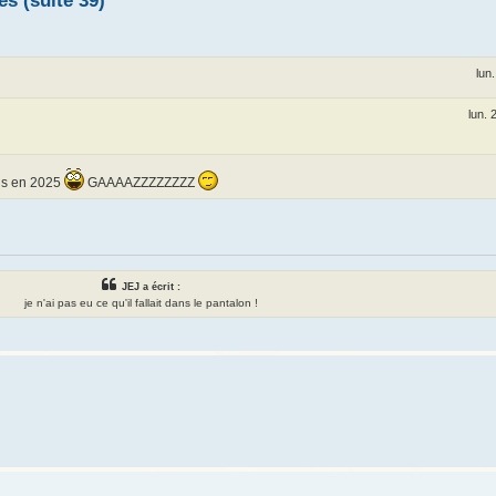
es (suite 39)
lun
lun. 
ais en 2025
GAAAAZZZZZZZZ
JEJ a écrit :
je n'ai pas eu ce qu'il fallait dans le pantalon !