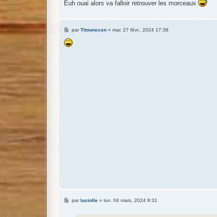
Euh ouai alors va falloir retrouver les morceaux
M
par
Titounecsn
»
mar. 27 févr., 2024 17:38
e
s
s
a
g
e
M
par
luciolle
»
lun. 04 mars, 2024 9:31
e
s