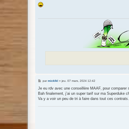
e
s
s
a
g
e
M
par
micklkl
»
jeu. 07 mars, 2024 12:42
e
s
Je eu rdv avec une conseillère MAAF, pour comparer s
s
Bah finalement, j’ai un super tarif sur ma Superduke 
a
g
Va y a voir un peu de tri à faire dans tout ces contrat
e