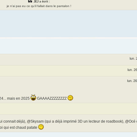
JEJ a écrit :
je n'ai pas eu ce qu'il fallait dans le pantalon !
lun. 
lun. 2
lun. 2
24... mais en 2025
GAAAAZZZZZZZZ
i connait déjà), @Skysam (qui a déjà imprimé 3D un lecteur de roadbook), @Océ qu
toi qui est chaud patate