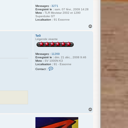
Messages :
3271
Enregistré le :
sam. 07 févr., 2009 14:28
Moto :
TLR Movistar 2002 et 1290
Superduke GT
Localisation :
91 Essonne
H
a
u
TaG
t
Légende vivante
Messages :
11269
Enregistré le :
dim. 21 déc., 2008 9:46
Moto :
SV 1000N K3
Localisation :
91 - Essonne
C
Contact :
o
n
t
a
c
t
e
r
T
a
G
H
a
u
t