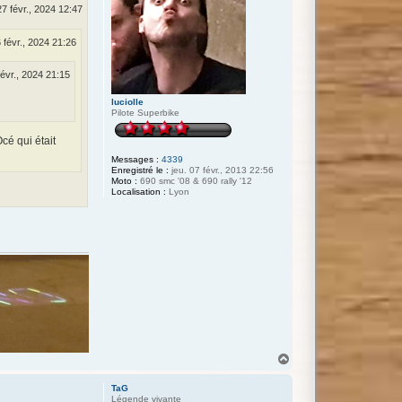
T
27 févr., 2024 12:47
i
t
o
6 févr., 2024 21:26
u
n
e
févr., 2024 21:15
c
s
luciolle
n
Pilote Superbike
cé qui était
Messages :
4339
Enregistré le :
jeu. 07 févr., 2013 22:56
Moto :
690 smc '08 & 690 rally '12
Localisation :
Lyon
H
a
u
TaG
t
Légende vivante