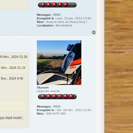
n
e
c
s
Messages :
8062
n
Enregistré le :
sam. 15 juin, 2013 13:55
Moto :
Katia la reine du Heavy Duty !
Localisation :
Montbéliard
H
a
u
t
26 févr., 2024 21:26
6 févr., 2024 21:15
6 févr., 2024 9:46
Skysam
Légende vivante
Messages :
9932
Enregistré le :
dim. 18 déc., 2011 21:54
Moto :
690+675+390
i était motiv',