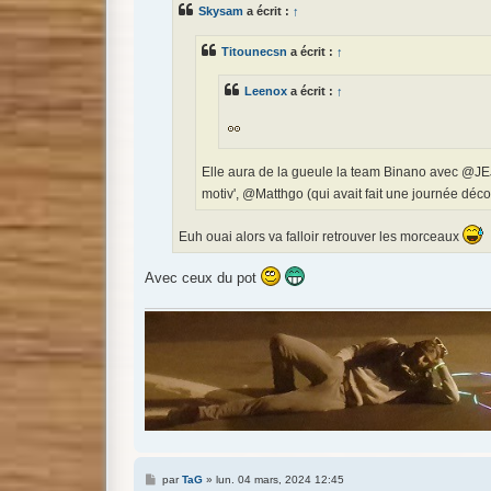
s
Skysam
a écrit :
↑
a
g
e
Titounecsn
a écrit :
↑
Leenox
a écrit :
↑
Elle aura de la gueule la team Binano avec @JEJ
motiv', @Matthgo (qui avait fait une journée déco
Euh ouai alors va falloir retrouver les morceaux
Avec ceux du pot
M
par
TaG
»
lun. 04 mars, 2024 12:45