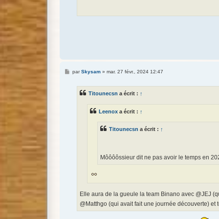
M
par
Skysam
»
mar. 27 févr., 2024 12:47
e
s
s
Titounecsn
a écrit :
↑
a
g
e
Leenox
a écrit :
↑
Titounecsn
a écrit :
↑
Môôôôssieur dit ne pas avoir le temps en 20
Elle aura de la gueule la team Binano avec @JEJ (qu
@Matthgo (qui avait fait une journée découverte) et 