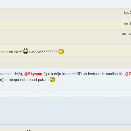
lun. 
lun. 
lun. 2
.. mais en 2025
GAAAAZZZZZZZZ
 connait déjà),
@Skysam
(qui a déjà imprimé 3D un lecteur de roadbook),
@O
e) et toi qui est chaud patate