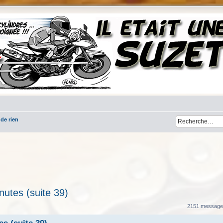
 de rien
nutes (suite 39)
her
cherche avancée
2151 messag