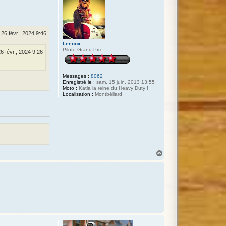
. 26 févr., 2024 9:46
Leenox
Pilote Grand Prix
26 févr., 2024 9:26
Messages :
8062
Enregistré le :
sam. 15 juin, 2013 13:55
Moto :
Katia la reine du Heavy Duty !
Localisation :
Montbéliard
H
a
u
t