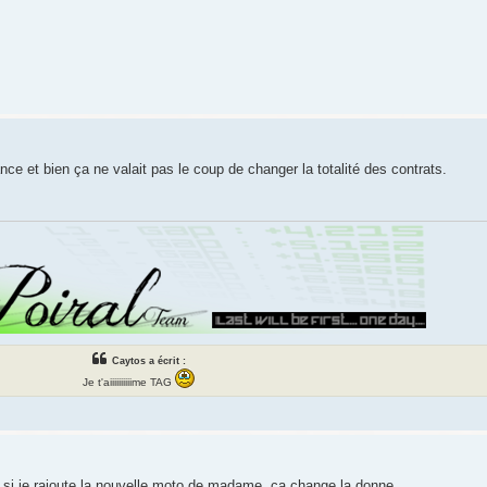
nce et bien ça ne valait pas le coup de changer la totalité des contrats.
Caytos a écrit :
Je t'aiiiiiiiiiime TAG
is si je rajoute la nouvelle moto de madame, ça change la donne.