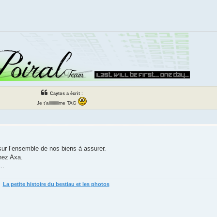
Caytos a écrit :
Je t'aiiiiiiiiiime TAG
ur l’ensemble de nos biens à assurer.
chez Axa.
s…
La petite histoire du bestiau et les photos