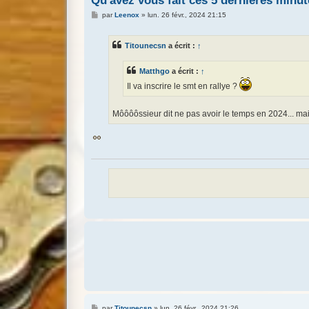
Qu'avez vous fait ces 5 dernières minut
M
par
Leenox
»
lun. 26 févr., 2024 21:15
e
s
s
Titounecsn
a écrit :
↑
a
g
e
Matthgo
a écrit :
↑
Il va inscrire le smt en rallye ?
Môôôôssieur dit ne pas avoir le temps en 2024... m
M
par
Titounecsn
»
lun. 26 févr., 2024 21:26