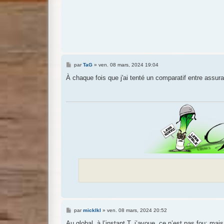
M
par
TaG
»
ven. 08 mars, 2024 19:04
e
s
À chaque fois que j'ai tenté un comparatif entre assura
s
a
g
e
M
par
micklkl
»
ven. 08 mars, 2024 20:52
e
s
Au global, à l’instant T, j’avoue, ce n’est pas fou: ma