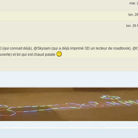
mar. 
lun. 2
lun. 26 
 (qui connait déjà), @Skysam (qui a déjà imprimé 3D un lecteur de roadbook), @O
uverte) et toi qui est chaud patate