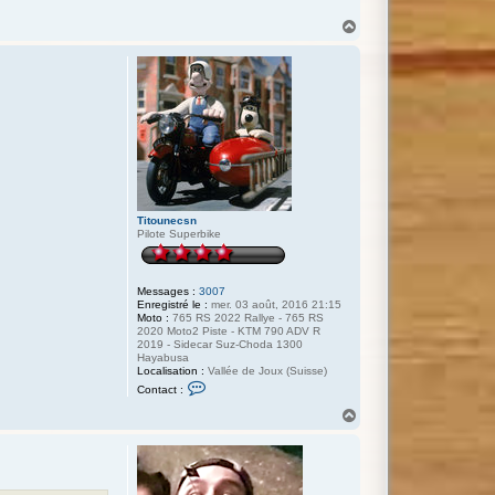
H
a
u
t
Titounecsn
Pilote Superbike
Messages :
3007
Enregistré le :
mer. 03 août, 2016 21:15
Moto :
765 RS 2022 Rallye - 765 RS
2020 Moto2 Piste - KTM 790 ADV R
2019 - Sidecar Suz-Choda 1300
Hayabusa
Localisation :
Vallée de Joux (Suisse)
C
Contact :
o
n
H
t
a
a
u
c
t
t
e
r