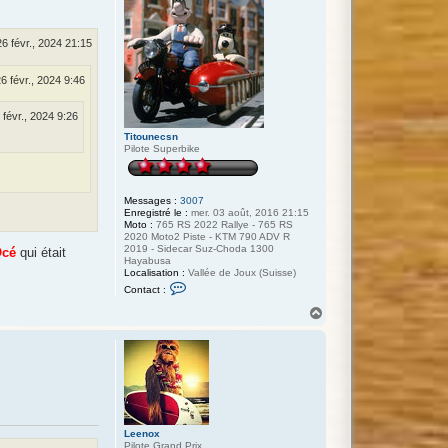
26 févr., 2024 21:15
26 févr., 2024 9:46
6 févr., 2024 9:26
Titounecsn
Pilote Superbike
Messages :
3007
Enregistré le :
mer. 03 août, 2016 21:15
Moto :
765 RS 2022 Rallye - 765 RS
2020 Moto2 Piste - KTM 790 ADV R
2019 - Sidecar Suz-Choda 1300
cé
qui était
Hayabusa
Localisation :
Vallée de Joux (Suisse)
C
Contact :
o
n
H
t
a
a
u
c
t
t
e
r
T
i
t
o
Leenox
u
Pilote Grand Prix