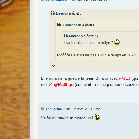
e
s
s
Leenox
a écrit :
↑
a
g
e
Titounecsn
a écrit :
↑
Matthgo
a écrit :
↑
Il va inscrire le smt en rallye ?
Môôôôssieur dit ne pas avoir le temps en 2024.
Elle aura de la gueule la team Binano avec
@JEJ
(qui
motiv',
@Matthgo
(qui avait fait une journée découvert
M
par
Leenox
»
lun. 26 févr., 2024 22:27
e
s
Va falloir ouvrir un motoclub !
s
a
g
e