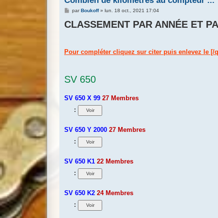
Combien de kilomètres au compteur ...
M
par
Boukoff
»
lun. 18 oct., 2021 17:04
e
CLASSEMENT PAR ANNÉE ET PA
s
s
a
g
e
Pour compléter cliquez sur citer puis enlevez le [/qu
SV 650
SV 650 X 99
27 Membres
:
SV 650 Y 2000
27 Membres
:
SV 650 K1
22 Membres
:
SV 650 K2
24 Membres
: