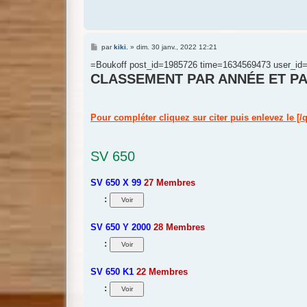
M
par
kiki.
»
dim. 30 janv., 2022 12:21
e
s
=Boukoff post_id=1985726 time=1634569473 user_id=
s
CLASSEMENT PAR ANNÉE ET PA
a
g
e
Pour compléter cliquez sur citer puis enlevez le [/qu
SV 650
SV 650 X 99
27 Membres
:
SV 650 Y 2000
28 Membres
:
SV 650 K1
22 Membres
: