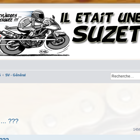
S
SV - Général
... ???
her
cherche avancée
145