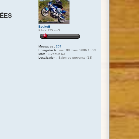
CÉES
Boukoff
Pilote 125 cm3
Messages :
207
Enregistré le :
mer. 08 mars, 2006 13:23
Moto :
SV650n K3
Localisation :
Salon de provence (13)