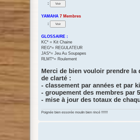
:
YAMAHA
7 Membres
:
GLOSSAIRE :
KC* = Kit Chaine
REG*= REGULATEUR
JAS*= Jeu Au Soupapes
RLMT*= Roulement
Merci de bien vouloir prendre la 
de clarté :
- classement par années et par k
- groupement des membres par 5
- mise à jour des totaux de chaqu
Poignée bien essorée moulin bien rincé !!!!!!!