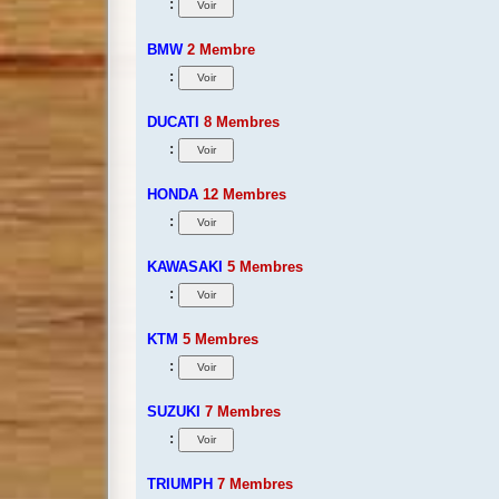
:
BMW
2 Membre
:
DUCATI
8 Membres
:
HONDA
12 Membres
:
KAWASAKI
5 Membres
:
KTM
5 Membres
:
SUZUKI
7 Membres
:
TRIUMPH
7 Membres