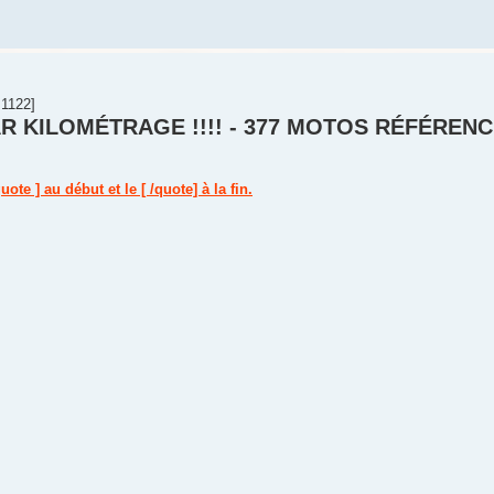
1122]
R KILOMÉTRAGE !!!! - 377 MOTOS RÉFÉREN
ote ] au début et le [ /quote] à la fin.