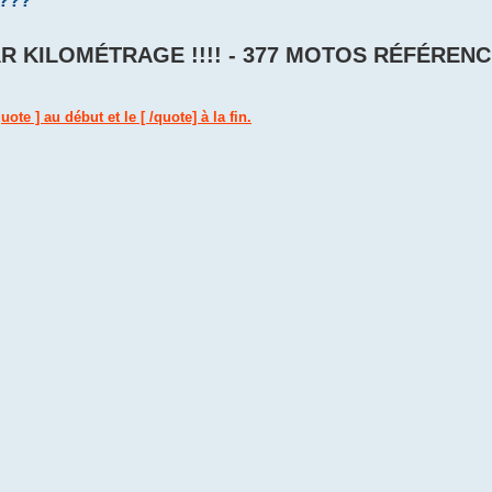
 ???
R KILOMÉTRAGE !!!! - 377 MOTOS RÉFÉREN
ote ] au début et le [ /quote] à la fin.