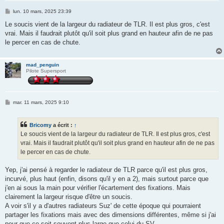
M
lun. 10 mars, 2025 23:39
e
s
Le soucis vient de la largeur du radiateur de TLR. Il est plus gros, c'est
s
vrai. Mais il faudrait plutôt qu'il soit plus grand en hauteur afin de ne pas
a
g
le percer en cas de chute.
e
mad_penguin
Pilote Supersport
M
mar. 11 mars, 2025 9:10
e
s
s
Bricomy
a écrit :
↑
a
g
Le soucis vient de la largeur du radiateur de TLR. Il est plus gros, c'est
e
vrai. Mais il faudrait plutôt qu'il soit plus grand en hauteur afin de ne pas
le percer en cas de chute.
Yep, j'ai pensé à regarder le radiateur de TLR parce qu'il est plus gros,
incurvé, plus haut (enfin, disons qu'il y en a 2), mais surtout parce que
j'en ai sous la main pour vérifier l'écartement des fixations. Mais
clairement la largeur risque d'être un soucis.
A voir s'il y a d'autres radiateurs Suz' de cette époque qui pourraient
partager les fixations mais avec des dimensions différentes, même si j'ai
peur que ce soit souvent plus large que celui du SV...