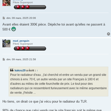
Pilote Supersport
M
dim. 09 mars, 2025 20:06
e
s
Avant elles étaient 300€ pièce. Dépêche toi avant qu'elles ne passent à
s
500 €
a
g
e
mad_penguin
Pilote Supersport
M
dim. 09 mars, 2025 21:58
e
s
s
kakou29
a écrit :
↑
a
g
Pour le radiateur d'eau , j'ai cherché et entre un vendu par un grand site
e
chinois à env. 70 €, un autre vendu par un site Français à 180 € et
d'autres au milieu de cette fourchette de prix. Le tout pour des
radiateurs qui ce ressemblent furieusement avec le même argumentaire
de vente, j'hésite ...
Ho tiens, on dirait ce que j'ai vécu pour le radiateur du TLR.
90% de chance que celui vendu par le site français soit le même que