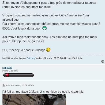
s
Si ton tuyau d'échappement passe trop près de ton radiateur tu auras
s
l'effet inverse en chauffant ton huile.
a
g
e
Vu que tu gardes tes bielles, elles peuvent être "renforcées" par
microbillage.
Par contre, elles sont moins chères qu'un moteur avec kit wiseco cassé.
600€, c'est le prix du risque !
J'ai trouvé mon radiateur sur ebay. Les fixations ne sont pas top mais
pour 150€ fdp inclus, ça me va.
Oui, mécacyl à chaque vidange
Modifié en dernier par
Bricomy
le dim. 09 mars, 2025 20:09, modifié 2 fois.
kakou29
Pilote 125 cm3
M
dim. 09 mars, 2025 19:45
e
s
j'ai fait un montage à blanc et c' est bien ce que je craignais:
s
a
g
e