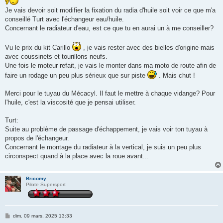
Je vais devoir soit modifier la fixation du radia d'huile soit voir ce que m'a
conseillé Turt avec l'échangeur eau/huile.
Concernant le radiateur d'eau, est ce que tu en aurai un à me conseiller?
Vu le prix du kit Carillo
, je vais rester avec des bielles d'origine mais
avec coussinets et tourillons neufs.
Une fois le moteur refait, je vais le monter dans ma moto de route afin de
faire un rodage un peu plus sérieux que sur piste
. Mais chut !
Merci pour le tuyau du Mécacyl. Il faut le mettre à chaque vidange? Pour
l'huile, c'est la viscosité que je pensai utiliser.
Turt:
Suite au problème de passage d'échappement, je vais voir ton tuyau à
propos de l'échangeur.
Concernant le montage du radiateur à la vertical, je suis un peu plus
circonspect quand à la place avec la roue avant...
Bricomy
Pilote Supersport
M
dim. 09 mars, 2025 13:33
e