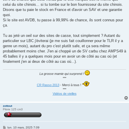
celui du site chinois... si tu tombe sur le bon fournisseur du site chinois.
Disons que tu paie le stock en France et d'avoir un SAV et une garantie
quoi.
Si le site est AVDB, tu passe à 99,99% de chance, ils sont connus pour
ça.
Tu as jeté un oeil sur des sites de casse, tout simplement ? Autant du
particulier sur LBC j'éviterai (je me suis fait couillonner pour le TLR il y a
genre un mois), autant du pro c'est plutôt safe, et ça sera même
probablement moins cher. J'en ai choppé un de SV carbu chez AMPS49 à
45 balles il y a quelques mois pour en avoir un de côté au cas où (et
finalement j'en ai deux de côté au cas où...).
La grosse mamie qui surprend !
***
CR Rasso 2013
- Merci à tous !
***
Vidéos de vieilles
zottout
Pilote 125 cm3
M
lun. 10 mars, 2025 7:09