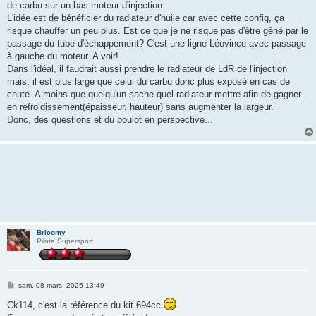
de carbu sur un bas moteur d'injection.
L'idée est de bénéficier du radiateur d'huile car avec cette config, ça
risque chauffer un peu plus. Est ce que je ne risque pas d'être gêné par le
passage du tube d'échappement? C'est une ligne Léovince avec passage
à gauche du moteur. A voir!
Dans l'idéal, il faudrait aussi prendre le radiateur de LdR de l'injection
mais, il est plus large que celui du carbu donc plus exposé en cas de
chute. A moins que quelqu'un sache quel radiateur mettre afin de gagner
en refroidissement(épaisseur, hauteur) sans augmenter la largeur.
Donc, des questions et du boulot en perspective...
Bricomy
Pilote Supersport
M
sam. 08 mars, 2025 13:49
e
s
Ck114, c'est la référence du kit 694cc
s