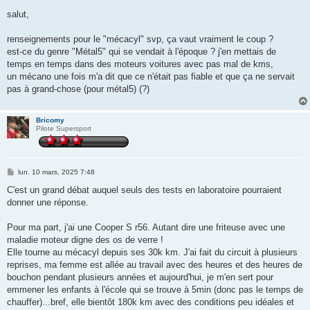
e
s
salut,
s
a
g
renseignements pour le "mécacyl" svp, ça vaut vraiment le coup ?
e
est-ce du genre "Métal5" qui se vendait à l'époque ? j'en mettais de
temps en temps dans des moteurs voitures avec pas mal de kms,
un mécano une fois m'a dit que ce n'était pas fiable et que ça ne servait
pas à grand-chose (pour métal5) (?)
Bricomy
Pilote Supersport
M
lun. 10 mars, 2025 7:48
e
s
C'est un grand débat auquel seuls des tests en laboratoire pourraient
s
donner une réponse.
a
g
e
Pour ma part, j'ai une Cooper S r56. Autant dire une friteuse avec une
maladie moteur digne des os de verre !
Elle tourne au mécacyl depuis ses 30k km. J'ai fait du circuit à plusieurs
reprises, ma femme est allée au travail avec des heures et des heures de
bouchon pendant plusieurs années et aujourd'hui, je m'en sert pour
emmener les enfants à l'école qui se trouve à 5min (donc pas le temps de
chauffer)...bref, elle bientôt 180k km avec des conditions peu idéales et