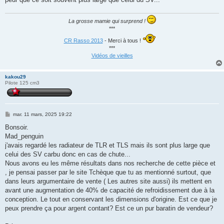
La grosse mamie qui surprend !
***
CR Rasso 2013
- Merci à tous !
***
Vidéos de vieilles
kakou29
Pilote 125 cm3
M
mar. 11 mars, 2025 19:22
e
s
Bonsoir.
s
Mad_penguin
a
g
j'avais regardé les radiateur de TLR et TLS mais ils sont plus large que
e
celui des SV carbu donc en cas de chute...
Nous avons eu les même résultats dans nos recherche de cette pièce et
, je pensai passer par le site Tchèque que tu as mentionné surtout, que
dans leurs argumentaire de vente ( Les autres site aussi) ils mettent en
avant une augmentation de 40% de capacité de refroidissement due à la
conception. Le tout en conservant les dimensions d'origine. Est ce que je
peux prendre ça pour argent contant? Est ce un pur baratin de vendeur?