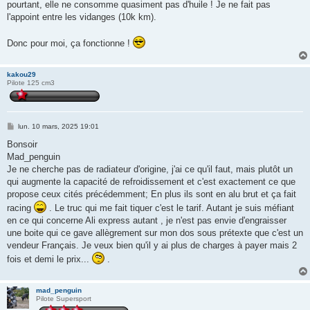
pourtant, elle ne consomme quasiment pas d'huile ! Je ne fait pas
l'appoint entre les vidanges (10k km).
Donc pour moi, ça fonctionne !
kakou29
Pilote 125 cm3
M
lun. 10 mars, 2025 19:01
e
s
Bonsoir
s
Mad_penguin
a
g
Je ne cherche pas de radiateur d'origine, j'ai ce qu'il faut, mais plutôt un
e
qui augmente la capacité de refroidissement et c'est exactement ce que
propose ceux cités précédemment; En plus ils sont en alu brut et ça fait
racing
. Le truc qui me fait tiquer c'est le tarif. Autant je suis méfiant
en ce qui concerne Ali express autant , je n'est pas envie d'engraisser
une boite qui ce gave allègrement sur mon dos sous prétexte que c'est un
vendeur Français. Je veux bien qu'il y ai plus de charges à payer mais 2
fois et demi le prix...
.
mad_penguin
Pilote Supersport