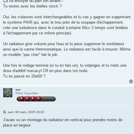
Ça va envoyer du pain ton affaire !
a
g
Tu restes avec les bielles stock ?
e
Oui, les culasses sont interchangeables et tu vas y gagner en supprimant
le système PAIR qui, avec le trou près de la soupape d'échappement,
crée une turbulence dans le conduit (certaine 50cc 2 temps sont bridées
à l'échappement par ce même principe).
Un radiateur gros volume pour l'eau et tu peux supprimer le ventilateur
ainsi que la vanne thermostatique. Le radiateur est facile à trouver. Même
un modèle "pas cher" fait le job.
Une fois le rodage terminé (si tu en fais un), tu vidanges et tu mets une
dose d'additif mecacyl CR en plus dans ton huile.
Tu es passé en 10w50 ?
turt
Pilote Superbike
M
sam. 08 mars, 2025 16:02
e
s
J'avais vu un montage du radiateur en vertical pour prendre moins de
s
place en largeur.
a
g
e