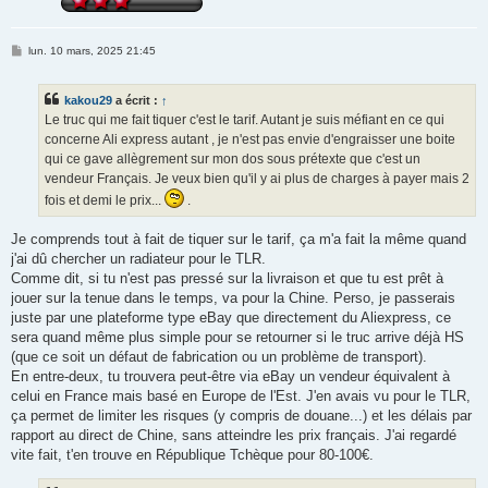
M
lun. 10 mars, 2025 21:45
e
s
s
kakou29
a écrit :
↑
a
g
Le truc qui me fait tiquer c'est le tarif. Autant je suis méfiant en ce qui
e
concerne Ali express autant , je n'est pas envie d'engraisser une boite
qui ce gave allègrement sur mon dos sous prétexte que c'est un
vendeur Français. Je veux bien qu'il y ai plus de charges à payer mais 2
fois et demi le prix...
.
Je comprends tout à fait de tiquer sur le tarif, ça m'a fait la même quand
j'ai dû chercher un radiateur pour le TLR.
Comme dit, si tu n'est pas pressé sur la livraison et que tu est prêt à
jouer sur la tenue dans le temps, va pour la Chine. Perso, je passerais
juste par une plateforme type eBay que directement du Aliexpress, ce
sera quand même plus simple pour se retourner si le truc arrive déjà HS
(que ce soit un défaut de fabrication ou un problème de transport).
En entre-deux, tu trouvera peut-être via eBay un vendeur équivalent à
celui en France mais basé en Europe de l'Est. J'en avais vu pour le TLR,
ça permet de limiter les risques (y compris de douane...) et les délais par
rapport au direct de Chine, sans atteindre les prix français. J'ai regardé
vite fait, t'en trouve en République Tchèque pour 80-100€.