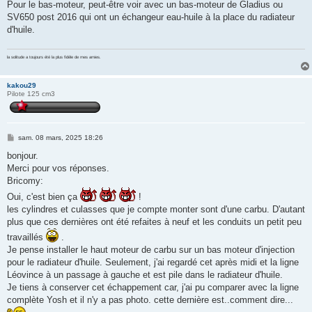
Pour le bas-moteur, peut-être voir avec un bas-moteur de Gladius ou
SV650 post 2016 qui ont un échangeur eau-huile à la place du radiateur
d'huile.
la solitude a toujours été la plus fidèle de mes amies.
kakou29
Pilote 125 cm3
M
sam. 08 mars, 2025 18:26
e
s
bonjour.
s
Merci pour vos réponses.
a
g
Bricomy:
e
Oui, c'est bien ça
!
les cylindres et culasses que je compte monter sont d'une carbu. D'autant
plus que ces dernières ont été refaites à neuf et les conduits un petit peu
travaillés
.
Je pense installer le haut moteur de carbu sur un bas moteur d'injection
pour le radiateur d'huile. Seulement, j'ai regardé cet après midi et la ligne
Léovince à un passage à gauche et est pile dans le radiateur d'huile.
Je tiens à conserver cet échappement car, j'ai pu comparer avec la ligne
complète Yosh et il n'y a pas photo. cette dernière est..comment dire...