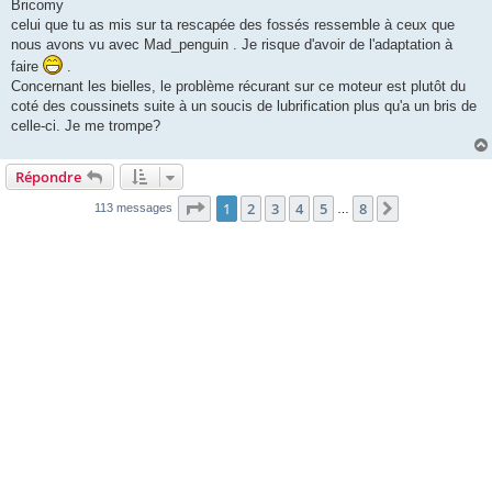
Bricomy
celui que tu as mis sur ta rescapée des fossés ressemble à ceux que
nous avons vu avec Mad_penguin . Je risque d'avoir de l'adaptation à
faire
.
Concernant les bielles, le problème récurant sur ce moteur est plutôt du
coté des coussinets suite à un soucis de lubrification plus qu'a un bris de
celle-ci. Je me trompe?
Répondre
Page
1
sur
8
1
2
3
4
5
8
Suivante
113 messages
…