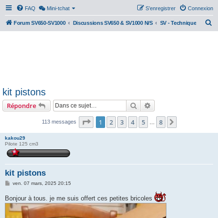
FAQ
Mini-tchat
S’enregistrer
Connexion
R
Forum SV650-SV1000
Discussions SV650 & SV1000 N/S
SV - Technique
e
c
h
e
r
kit pistons
c
Rechercher
Recherche avancée
Répondre
h
e
Page
1
sur
8
1
2
3
4
5
8
Suivante
113 messages
…
r
kakou29
Pilote 125 cm3
kit pistons
M
ven. 07 mars, 2025 20:15
e
s
Bonjour à tous. je me suis offert ces petites bricoles
s
a
g
e