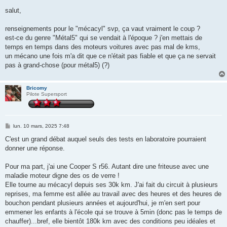
e
s
salut,
s
a
g
renseignements pour le "mécacyl" svp, ça vaut vraiment le coup ?
e
est-ce du genre "Métal5" qui se vendait à l'époque ? j'en mettais de
temps en temps dans des moteurs voitures avec pas mal de kms,
un mécano une fois m'a dit que ce n'était pas fiable et que ça ne servait
pas à grand-chose (pour métal5) (?)
Bricomy
Pilote Supersport
M
lun. 10 mars, 2025 7:48
e
s
C'est un grand débat auquel seuls des tests en laboratoire pourraient
s
donner une réponse.
a
g
e
Pour ma part, j'ai une Cooper S r56. Autant dire une friteuse avec une
maladie moteur digne des os de verre !
Elle tourne au mécacyl depuis ses 30k km. J'ai fait du circuit à plusieurs
reprises, ma femme est allée au travail avec des heures et des heures de
bouchon pendant plusieurs années et aujourd'hui, je m'en sert pour
emmener les enfants à l'école qui se trouve à 5min (donc pas le temps de
chauffer)...bref, elle bientôt 180k km avec des conditions peu idéales et