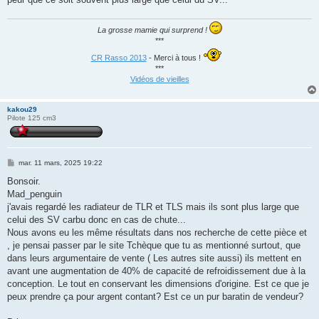
La grosse mamie qui surprend !
***
CR Rasso 2013
- Merci à tous !
***
Vidéos de vieilles
kakou29
Pilote 125 cm3
M
mar. 11 mars, 2025 19:22
e
s
Bonsoir.
s
Mad_penguin
a
g
j'avais regardé les radiateur de TLR et TLS mais ils sont plus large que
e
celui des SV carbu donc en cas de chute...
Nous avons eu les même résultats dans nos recherche de cette pièce et
, je pensai passer par le site Tchèque que tu as mentionné surtout, que
dans leurs argumentaire de vente ( Les autres site aussi) ils mettent en
avant une augmentation de 40% de capacité de refroidissement due à la
conception. Le tout en conservant les dimensions d'origine. Est ce que je
peux prendre ça pour argent contant? Est ce un pur baratin de vendeur?