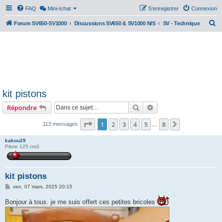
FAQ
Mini-tchat
S’enregistrer
Connexion
R
Forum SV650-SV1000
Discussions SV650 & SV1000 N/S
SV - Technique
e
c
h
e
r
kit pistons
c
Rechercher
Recherche avancée
Répondre
h
e
Page
1
sur
8
1
2
3
4
5
8
Suivante
113 messages
…
r
kakou29
Pilote 125 cm3
kit pistons
M
ven. 07 mars, 2025 20:15
e
s
Bonjour à tous. je me suis offert ces petites bricoles
s
a
g
e