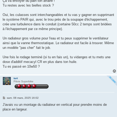
Ça va envoyer du pain ton affaire !
a
g
Tu restes avec les bielles stock ?
e
Oui, les culasses sont interchangeables et tu vas y gagner en supprimant
le système PAIR qui, avec le trou près de la soupape d'échappement,
crée une turbulence dans le conduit (certaine 50cc 2 temps sont bridées
à l'échappement par ce même principe).
Un radiateur gros volume pour l'eau et tu peux supprimer le ventilateur
ainsi que la vanne thermostatique. Le radiateur est facile à trouver. Même
un modèle "pas cher" fait le job.
Une fois le rodage terminé (si tu en fais un), tu vidanges et tu mets une
dose d'additif mecacyl CR en plus dans ton huile.
Tu es passé en 10w50 ?
turt
Pilote Superbike
M
sam. 08 mars, 2025 16:02
e
s
J'avais vu un montage du radiateur en vertical pour prendre moins de
s
place en largeur.
a
g
e