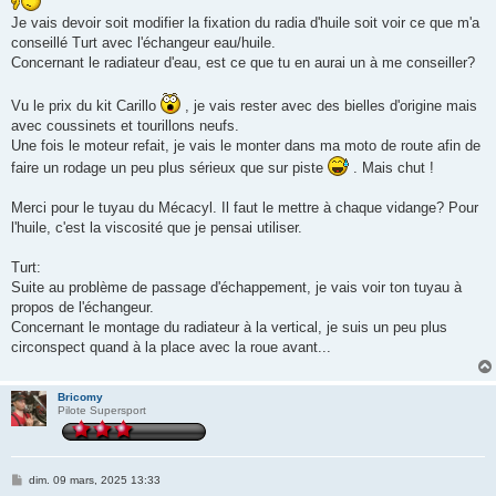
Je vais devoir soit modifier la fixation du radia d'huile soit voir ce que m'a
conseillé Turt avec l'échangeur eau/huile.
Concernant le radiateur d'eau, est ce que tu en aurai un à me conseiller?
Vu le prix du kit Carillo
, je vais rester avec des bielles d'origine mais
avec coussinets et tourillons neufs.
Une fois le moteur refait, je vais le monter dans ma moto de route afin de
faire un rodage un peu plus sérieux que sur piste
. Mais chut !
Merci pour le tuyau du Mécacyl. Il faut le mettre à chaque vidange? Pour
l'huile, c'est la viscosité que je pensai utiliser.
Turt:
Suite au problème de passage d'échappement, je vais voir ton tuyau à
propos de l'échangeur.
Concernant le montage du radiateur à la vertical, je suis un peu plus
circonspect quand à la place avec la roue avant...
Bricomy
Pilote Supersport
M
dim. 09 mars, 2025 13:33
e