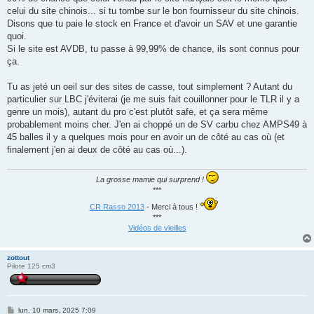
celui du site chinois... si tu tombe sur le bon fournisseur du site chinois.
Disons que tu paie le stock en France et d'avoir un SAV et une garantie
quoi.
Si le site est AVDB, tu passe à 99,99% de chance, ils sont connus pour
ça.
Tu as jeté un oeil sur des sites de casse, tout simplement ? Autant du
particulier sur LBC j'éviterai (je me suis fait couillonner pour le TLR il y a
genre un mois), autant du pro c'est plutôt safe, et ça sera même
probablement moins cher. J'en ai choppé un de SV carbu chez AMPS49 à
45 balles il y a quelques mois pour en avoir un de côté au cas où (et
finalement j'en ai deux de côté au cas où...).
La grosse mamie qui surprend !
***
CR Rasso 2013
- Merci à tous !
***
Vidéos de vieilles
zottout
Pilote 125 cm3
M
lun. 10 mars, 2025 7:09