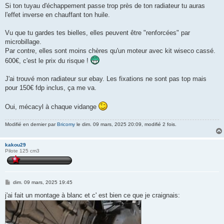
s
Si ton tuyau d'échappement passe trop près de ton radiateur tu auras
s
l'effet inverse en chauffant ton huile.
a
g
e
Vu que tu gardes tes bielles, elles peuvent être "renforcées" par
microbillage.
Par contre, elles sont moins chères qu'un moteur avec kit wiseco cassé.
600€, c'est le prix du risque !
J'ai trouvé mon radiateur sur ebay. Les fixations ne sont pas top mais
pour 150€ fdp inclus, ça me va.
Oui, mécacyl à chaque vidange
Modifié en dernier par
Bricomy
le dim. 09 mars, 2025 20:09, modifié 2 fois.
kakou29
Pilote 125 cm3
M
dim. 09 mars, 2025 19:45
e
s
j'ai fait un montage à blanc et c' est bien ce que je craignais:
s
a
g
e