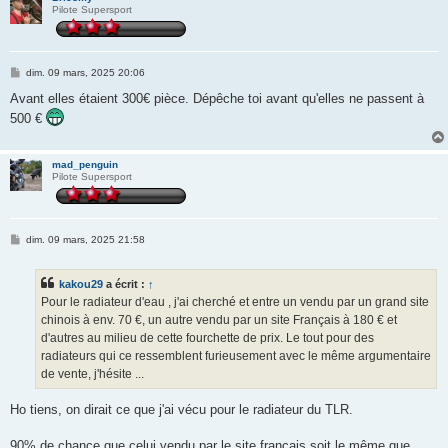
Pilote Supersport
M
dim. 09 mars, 2025 20:06
e
s
Avant elles étaient 300€ pièce. Dépêche toi avant qu'elles ne passent à
s
500 €
a
g
e
mad_penguin
Pilote Supersport
M
dim. 09 mars, 2025 21:58
e
s
s
kakou29
a écrit :
↑
a
g
Pour le radiateur d'eau , j'ai cherché et entre un vendu par un grand site
e
chinois à env. 70 €, un autre vendu par un site Français à 180 € et
d'autres au milieu de cette fourchette de prix. Le tout pour des
radiateurs qui ce ressemblent furieusement avec le même argumentaire
de vente, j'hésite ...
Ho tiens, on dirait ce que j'ai vécu pour le radiateur du TLR.
90% de chance que celui vendu par le site français soit le même que