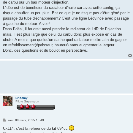
de carbu sur un bas moteur d'injection.
L'idée est de bénéficier du radiateur d'huile car avec cette config, ça
risque chauffer un peu plus. Est ce que je ne risque pas d'être gêné par le
passage du tube d'échappement? C'est une ligne Léovince avec passage
à gauche du moteur. A voir!
Dans l'idéal, il faudrait aussi prendre le radiateur de LdR de l'injection
mais, il est plus large que celui du carbu donc plus exposé en cas de
chute. A moins que quelqu'un sache quel radiateur mettre afin de gagner
en refroidissement(épaisseur, hauteur) sans augmenter la largeur.
Donc, des questions et du boulot en perspective...
Bricomy
Pilote Supersport
M
sam. 08 mars, 2025 13:49
e
s
Ck114, c'est la référence du kit 694cc
s