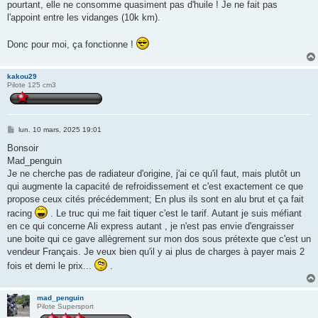
pourtant, elle ne consomme quasiment pas d'huile ! Je ne fait pas
l'appoint entre les vidanges (10k km).
Donc pour moi, ça fonctionne !
kakou29
Pilote 125 cm3
M
lun. 10 mars, 2025 19:01
e
s
Bonsoir
s
Mad_penguin
a
g
Je ne cherche pas de radiateur d'origine, j'ai ce qu'il faut, mais plutôt un
e
qui augmente la capacité de refroidissement et c'est exactement ce que
propose ceux cités précédemment; En plus ils sont en alu brut et ça fait
racing
. Le truc qui me fait tiquer c'est le tarif. Autant je suis méfiant
en ce qui concerne Ali express autant , je n'est pas envie d'engraisser
une boite qui ce gave allègrement sur mon dos sous prétexte que c'est un
vendeur Français. Je veux bien qu'il y ai plus de charges à payer mais 2
fois et demi le prix...
.
mad_penguin
Pilote Supersport