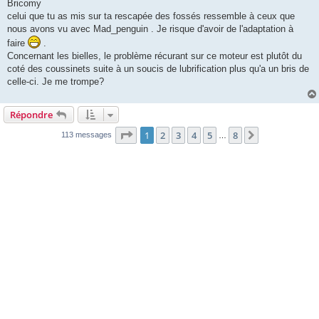
Bricomy
celui que tu as mis sur ta rescapée des fossés ressemble à ceux que
nous avons vu avec Mad_penguin . Je risque d'avoir de l'adaptation à
faire
.
Concernant les bielles, le problème récurant sur ce moteur est plutôt du
coté des coussinets suite à un soucis de lubrification plus qu'a un bris de
celle-ci. Je me trompe?
Répondre
Page
1
sur
8
1
2
3
4
5
8
Suivante
113 messages
…