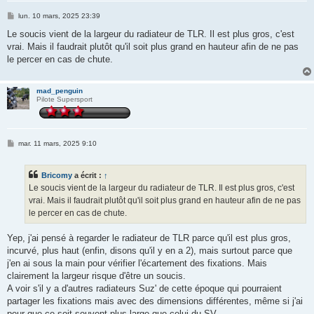
M
lun. 10 mars, 2025 23:39
e
s
Le soucis vient de la largeur du radiateur de TLR. Il est plus gros, c'est
s
vrai. Mais il faudrait plutôt qu'il soit plus grand en hauteur afin de ne pas
a
g
le percer en cas de chute.
e
mad_penguin
Pilote Supersport
M
mar. 11 mars, 2025 9:10
e
s
s
Bricomy
a écrit :
↑
a
g
Le soucis vient de la largeur du radiateur de TLR. Il est plus gros, c'est
e
vrai. Mais il faudrait plutôt qu'il soit plus grand en hauteur afin de ne pas
le percer en cas de chute.
Yep, j'ai pensé à regarder le radiateur de TLR parce qu'il est plus gros,
incurvé, plus haut (enfin, disons qu'il y en a 2), mais surtout parce que
j'en ai sous la main pour vérifier l'écartement des fixations. Mais
clairement la largeur risque d'être un soucis.
A voir s'il y a d'autres radiateurs Suz' de cette époque qui pourraient
partager les fixations mais avec des dimensions différentes, même si j'ai
peur que ce soit souvent plus large que celui du SV...