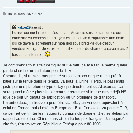
M
lun. 10 mars, 2025 21:45
e
s
s
kakou29
a écrit :
↑
a
g
Le truc qui me fait tiquer c'est le tarif. Autant je suis méfiant en ce qui
e
concerne Ali express autant , je n'est pas envie d'engraisser une boite
qui ce gave allègrement sur mon dos sous prétexte que c'est un
vendeur Français. Je veux bien qu'il y ai plus de charges à payer mais 2
fois et demi le prix...
.
Je comprends tout à fait de tiquer sur le tarif, ça m'a fait la même quand
j'ai dû chercher un radiateur pour le TLR.
Comme dit, si tu n'est pas pressé sur la livraison et que tu est prêt à
jouer sur la tenue dans le temps, va pour la Chine. Perso, je passerais
juste par une plateforme type eBay que directement du Aliexpress, ce
sera quand même plus simple pour se retourner si le truc arrive déjà HS
(que ce soit un défaut de fabrication ou un problème de transport).
En entre-deux, tu trouvera peut-être via eBay un vendeur équivalent à
celui en France mais basé en Europe de l'Est. J'en avais vu pour le TLR,
ça permet de limiter les risques (y compris de douane...) et les délais par
rapport au direct de Chine, sans atteindre les prix français. J'ai regardé
vite fait, t'en trouve en République Tchèque pour 80-100€.