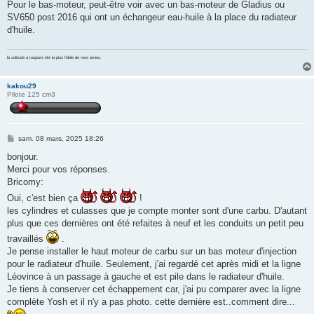
Pour le bas-moteur, peut-être voir avec un bas-moteur de Gladius ou
SV650 post 2016 qui ont un échangeur eau-huile à la place du radiateur
d'huile.
la solitude a toujours été la plus fidèle de mes amies.
kakou29
Pilote 125 cm3
M
sam. 08 mars, 2025 18:26
e
s
bonjour.
s
Merci pour vos réponses.
a
g
Bricomy:
e
Oui, c'est bien ça
!
les cylindres et culasses que je compte monter sont d'une carbu. D'autant
plus que ces dernières ont été refaites à neuf et les conduits un petit peu
travaillés
.
Je pense installer le haut moteur de carbu sur un bas moteur d'injection
pour le radiateur d'huile. Seulement, j'ai regardé cet après midi et la ligne
Léovince à un passage à gauche et est pile dans le radiateur d'huile.
Je tiens à conserver cet échappement car, j'ai pu comparer avec la ligne
complète Yosh et il n'y a pas photo. cette dernière est..comment dire...