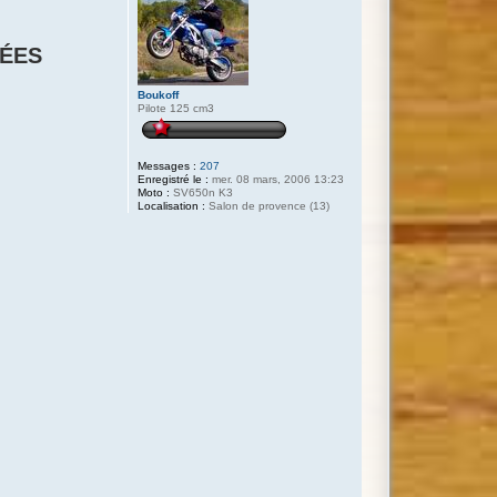
CÉES
Boukoff
Pilote 125 cm3
Messages :
207
Enregistré le :
mer. 08 mars, 2006 13:23
Moto :
SV650n K3
Localisation :
Salon de provence (13)