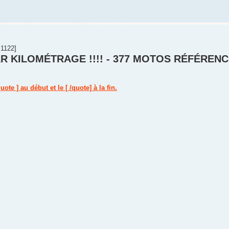
1122]
R KILOMÉTRAGE !!!! - 377 MOTOS RÉFÉREN
ote ] au début et le [ /quote] à la fin.