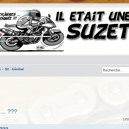
S
SV - Général
... ???
her
cherche avancée
145