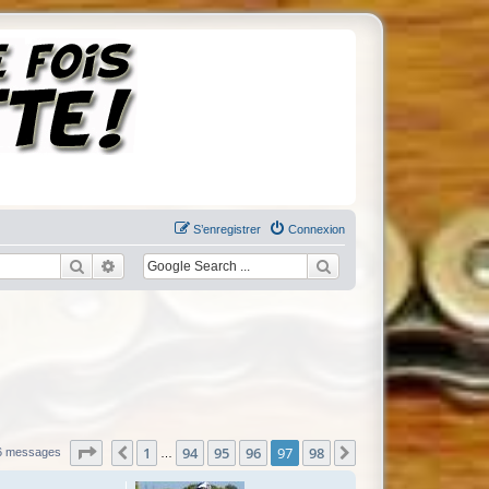
S’enregistrer
Connexion
Rechercher
Recherche avancée
Page
97
sur
98
1
94
95
96
97
98
Précédente
Suivante
6 messages
…