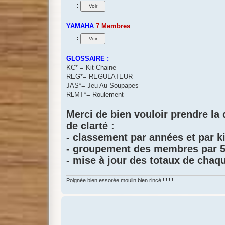
:
YAMAHA
7 Membres
:
GLOSSAIRE :
KC* = Kit Chaine
REG*= REGULATEUR
JAS*= Jeu Au Soupapes
RLMT*= Roulement
Merci de bien vouloir prendre la 
de clarté :
- classement par années et par k
- groupement des membres par 5
- mise à jour des totaux de chaqu
Poignée bien essorée moulin bien rincé !!!!!!!