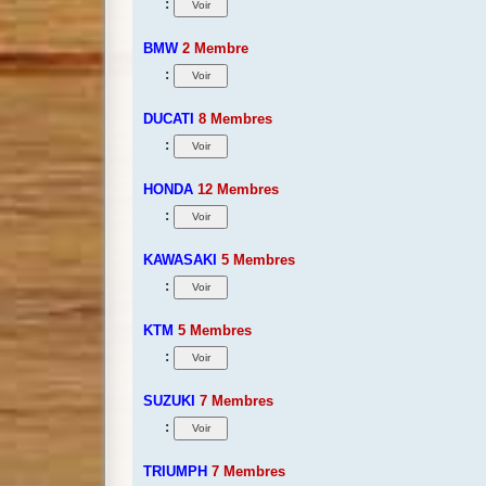
:
BMW
2 Membre
:
DUCATI
8 Membres
:
HONDA
12 Membres
:
KAWASAKI
5 Membres
:
KTM
5 Membres
:
SUZUKI
7 Membres
:
TRIUMPH
7 Membres