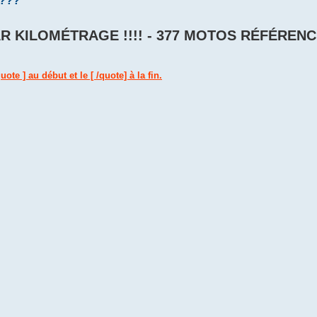
 ???
R KILOMÉTRAGE !!!! - 377 MOTOS RÉFÉREN
ote ] au début et le [ /quote] à la fin.