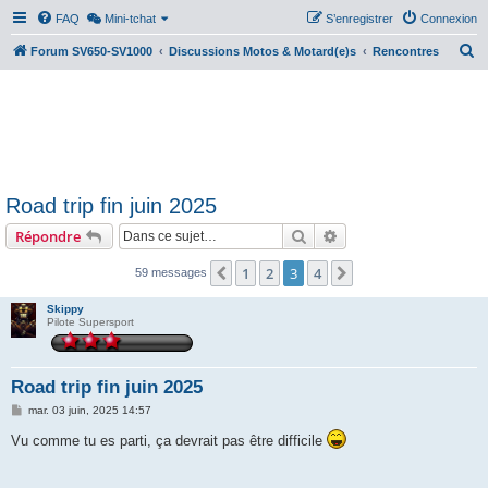
FAQ
Mini-tchat
S’enregistrer
Connexion
R
Forum SV650-SV1000
Discussions Motos & Motard(e)s
Rencontres
e
c
h
e
r
Road trip fin juin 2025
c
Rechercher
Recherche avancée
Répondre
h
e
1
2
3
4
Précédente
Suivante
59 messages
r
Skippy
Pilote Supersport
Road trip fin juin 2025
M
mar. 03 juin, 2025 14:57
e
s
Vu comme tu es parti, ça devrait pas être difficile
s
a
g
e