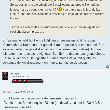
truc que je comprends pas bien, la portion de route entre Interlaken et
Spiez c'est une route principale 6 et 11 et une autoroute 8 en même
temps, mais du coup c'est payant ?
Non parce que le tour du lac
jusqu'à Thoune c'est cool mais c'est long et déjà fait, on repart direction
Gstaad.
J'arrive à éviter toutes les autoroutes mais celle là niveau législation
c'est chouia complexe .....
Si t'as que le petit bout entre Därligen et Lessingen où il n'y a pas
d'alternative à l'autoroute, et qui fait 1km, je pense que ce bout doit être
sans vignette (car pas d'alternative sur le réseau secondaire). Au pire tu
fais comme si tu avais la vignette. Sur 1km tu risques pas grand chose.
Perso j'ai jamais eu la vignette sur mes motos et j'ai fait quelques
centaines de km d'autobeurk en meule, jamais eu de soucis.
Skippy
Pilote Supersport
M
jeu. 19 juin, 2025 22:55
e
s
Bon ! Correction de parcours de dernières minutes !
s
L'Assietta est fermé jusqu'au 28 juin (on devait y passer le 23) MAIS le
a
g
Finestre est ouvert !
e