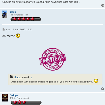
Un type qui dit qu'il est arrivé, c'est qu'il ne devait pas aller bien loin...
black
Pilote Grand Prix
M
mar. 17 juin, 2025 19:42
e
s
oh merde
s
a
g
e
Sharter
a écrit :
↑
I wasn't born with enough middle fingers to let you know how I feel about you
Skippy
Pilote Supersport