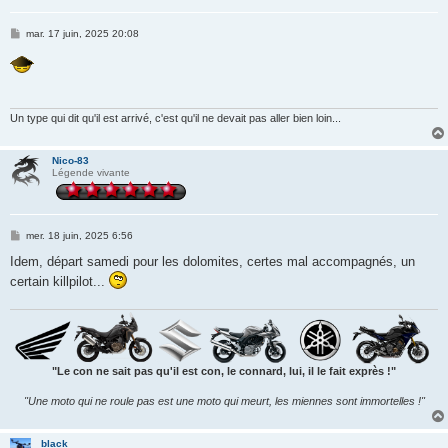
M
mar. 17 juin, 2025 20:08
e
s
s
a
g
e
Un type qui dit qu'il est arrivé, c'est qu'il ne devait pas aller bien loin...
Nico-83
Légende vivante
M
mer. 18 juin, 2025 6:56
e
s
Idem, départ samedi pour les dolomites, certes mal accompagnés, un
s
certain killpilot...
a
g
e
"Le con ne sait pas qu'il est con, le connard, lui, il le fait exprès !"
"Une moto qui ne roule pas est une moto qui meurt, les miennes sont immortelles !"
black