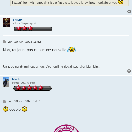
I wasn't born with enough middle fingers to let you know how I feel about you
Skippy
Pilote Supersport
M
ven. 20 juin, 2025 11:52
e
s
Non, toujours pas et aucune nouvelle
s
a
g
e
Un type qui dit qu'il est arrivé, c'est qu'il ne devait pas aller bien loin...
black
Pilote Grand Prix
M
ven. 20 juin, 2025 14:55
e
s
désolé
s
a
g
e