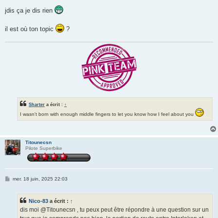
e
s
jdis ça je dis rien
s
a
g
il est où ton topic
?
e
Sharter
a écrit :
↑
I wasn't born with enough middle fingers to let you know how I feel about you
Titounecsn
Pilote Superbike
M
mer. 18 juin, 2025 22:03
e
s
s
Nico-83
a écrit :
↑
a
g
dis moi @Titounecsn , tu peux peut être répondre à une question sur un
e