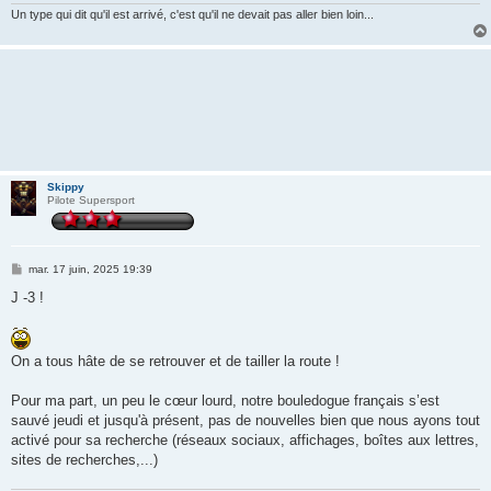
Un type qui dit qu'il est arrivé, c'est qu'il ne devait pas aller bien loin...
Skippy
Pilote Supersport
M
mar. 17 juin, 2025 19:39
e
s
J -3 !
s
a
g
e
On a tous hâte de se retrouver et de tailler la route !
Pour ma part, un peu le cœur lourd, notre bouledogue français s’est
sauvé jeudi et jusqu'à présent, pas de nouvelles bien que nous ayons tout
activé pour sa recherche (réseaux sociaux, affichages, boîtes aux lettres,
sites de recherches,...)