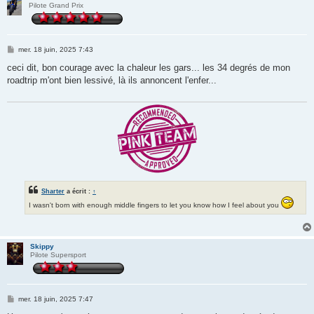
Pilote Grand Prix
M
mer. 18 juin, 2025 7:43
e
s
ceci dit, bon courage avec la chaleur les gars... les 34 degrés de mon
s
roadtrip m'ont bien lessivé, là ils annoncent l'enfer...
a
g
e
Sharter
a écrit :
↑
I wasn't born with enough middle fingers to let you know how I feel about you
Skippy
Pilote Supersport
M
mer. 18 juin, 2025 7:47
e