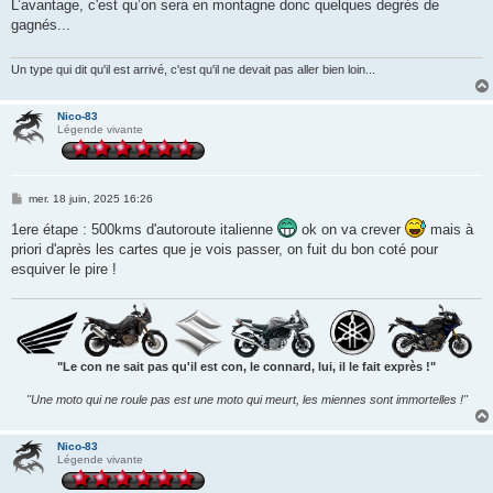
s
L’avantage, c'est qu’on sera en montagne donc quelques degrés de
s
gagnés...
a
g
e
Un type qui dit qu'il est arrivé, c'est qu'il ne devait pas aller bien loin...
Nico-83
Légende vivante
M
mer. 18 juin, 2025 16:26
e
s
1ere étape : 500kms d'autoroute italienne
ok on va crever
mais à
s
priori d'après les cartes que je vois passer, on fuit du bon coté pour
a
g
esquiver le pire !
e
"Le con ne sait pas qu'il est con, le connard, lui, il le fait exprès !"
"Une moto qui ne roule pas est une moto qui meurt, les miennes sont immortelles !"
Nico-83
Légende vivante