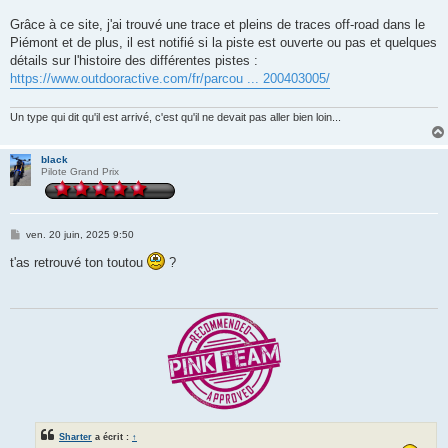
Grâce à ce site, j'ai trouvé une trace et pleins de traces off-road dans le
Piémont et de plus, il est notifié si la piste est ouverte ou pas et quelques
détails sur l'histoire des différentes pistes :
https://www.outdooractive.com/fr/parcou ... 200403005/
Un type qui dit qu'il est arrivé, c'est qu'il ne devait pas aller bien loin...
black
Pilote Grand Prix
M
ven. 20 juin, 2025 9:50
e
s
t'as retrouvé ton toutou
?
s
a
g
e
Sharter
a écrit :
↑