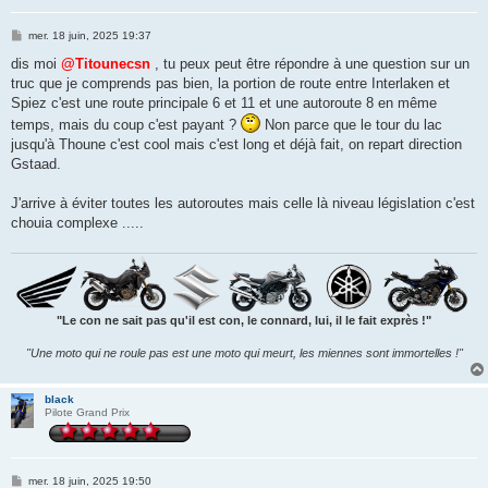
M
mer. 18 juin, 2025 19:37
e
s
dis moi
@Titounecsn
, tu peux peut être répondre à une question sur un
s
truc que je comprends pas bien, la portion de route entre Interlaken et
a
g
Spiez c'est une route principale 6 et 11 et une autoroute 8 en même
e
temps, mais du coup c'est payant ?
Non parce que le tour du lac
jusqu'à Thoune c'est cool mais c'est long et déjà fait, on repart direction
Gstaad.
J'arrive à éviter toutes les autoroutes mais celle là niveau législation c'est
chouia complexe .....
"Le con ne sait pas qu'il est con, le connard, lui, il le fait exprès !"
"Une moto qui ne roule pas est une moto qui meurt, les miennes sont immortelles !"
black
Pilote Grand Prix
M
mer. 18 juin, 2025 19:50