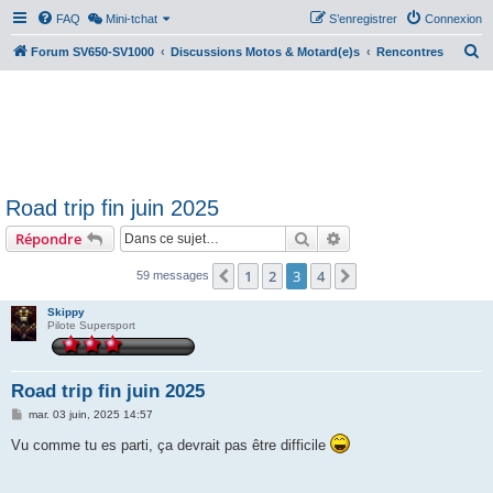
FAQ
Mini-tchat
S’enregistrer
Connexion
R
Forum SV650-SV1000
Discussions Motos & Motard(e)s
Rencontres
e
c
h
e
r
Road trip fin juin 2025
c
Rechercher
Recherche avancée
Répondre
h
e
1
2
3
4
Précédente
Suivante
59 messages
r
Skippy
Pilote Supersport
Road trip fin juin 2025
M
mar. 03 juin, 2025 14:57
e
s
Vu comme tu es parti, ça devrait pas être difficile
s
a
g
e