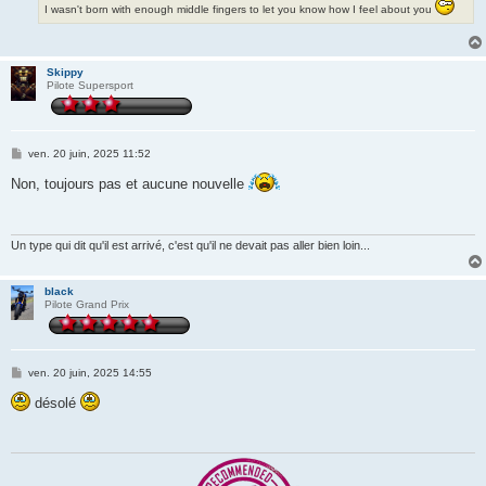
I wasn't born with enough middle fingers to let you know how I feel about you
Skippy
Pilote Supersport
M
ven. 20 juin, 2025 11:52
e
s
Non, toujours pas et aucune nouvelle
s
a
g
e
Un type qui dit qu'il est arrivé, c'est qu'il ne devait pas aller bien loin...
black
Pilote Grand Prix
M
ven. 20 juin, 2025 14:55
e
s
désolé
s
a
g
e