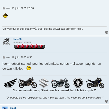
M
mar. 17 juin, 2025 20:08
e
s
s
a
g
e
Un type qui dit qu'il est arrivé, c'est qu'il ne devait pas aller bien loin...
Nico-83
Légende vivante
M
mer. 18 juin, 2025 6:56
e
s
Idem, départ samedi pour les dolomites, certes mal accompagnés, un
s
certain killpilot...
a
g
e
"Le con ne sait pas qu'il est con, le connard, lui, il le fait exprès !"
"Une moto qui ne roule pas est une moto qui meurt, les miennes sont immortelles !"
black