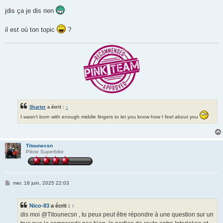
e
s
jdis ça je dis rien
s
a
g
il est où ton topic
?
e
Sharter
a écrit :
↑
I wasn't born with enough middle fingers to let you know how I feel about you
Titounecsn
Pilote Superbike
M
mer. 18 juin, 2025 22:03
e
s
s
Nico-83
a écrit :
↑
a
g
dis moi @Titounecsn , tu peux peut être répondre à une question sur un
e