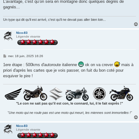
s
L’avantage, c'est qu’on sera en montagne donc quelques degrés de
s
gagnés...
a
g
e
Un type qui dit qu'il est arrivé, c'est qu'il ne devait pas aller bien loin...
Nico-83
Légende vivante
M
mer. 18 juin, 2025 16:26
e
s
1ere étape : 500kms d'autoroute italienne
ok on va crever
mais à
s
priori d'après les cartes que je vois passer, on fuit du bon coté pour
a
g
esquiver le pire !
e
"Le con ne sait pas qu'il est con, le connard, lui, il le fait exprès !"
"Une moto qui ne roule pas est une moto qui meurt, les miennes sont immortelles !"
Nico-83
Légende vivante