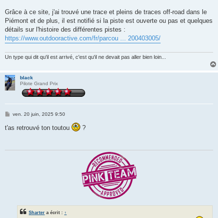
Grâce à ce site, j'ai trouvé une trace et pleins de traces off-road dans le
Piémont et de plus, il est notifié si la piste est ouverte ou pas et quelques
détails sur l'histoire des différentes pistes :
https://www.outdooractive.com/fr/parcou ... 200403005/
Un type qui dit qu'il est arrivé, c'est qu'il ne devait pas aller bien loin...
black
Pilote Grand Prix
M
ven. 20 juin, 2025 9:50
e
s
t'as retrouvé ton toutou
?
s
a
g
e
Sharter
a écrit :
↑