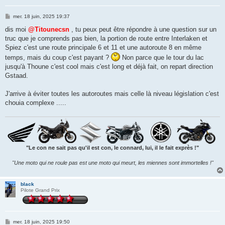
M
mer. 18 juin, 2025 19:37
e
s
dis moi
@Titounecsn
, tu peux peut être répondre à une question sur un
s
truc que je comprends pas bien, la portion de route entre Interlaken et
a
g
Spiez c'est une route principale 6 et 11 et une autoroute 8 en même
e
temps, mais du coup c'est payant ?
Non parce que le tour du lac
jusqu'à Thoune c'est cool mais c'est long et déjà fait, on repart direction
Gstaad.
J'arrive à éviter toutes les autoroutes mais celle là niveau législation c'est
chouia complexe .....
"Le con ne sait pas qu'il est con, le connard, lui, il le fait exprès !"
"Une moto qui ne roule pas est une moto qui meurt, les miennes sont immortelles !"
black
Pilote Grand Prix
M
mer. 18 juin, 2025 19:50