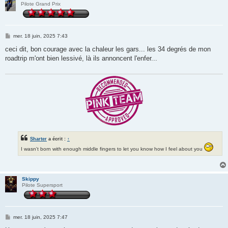
Pilote Grand Prix
M
mer. 18 juin, 2025 7:43
e
s
ceci dit, bon courage avec la chaleur les gars... les 34 degrés de mon
s
roadtrip m'ont bien lessivé, là ils annoncent l'enfer...
a
g
e
Sharter
a écrit :
↑
I wasn't born with enough middle fingers to let you know how I feel about you
Skippy
Pilote Supersport
M
mer. 18 juin, 2025 7:47
e