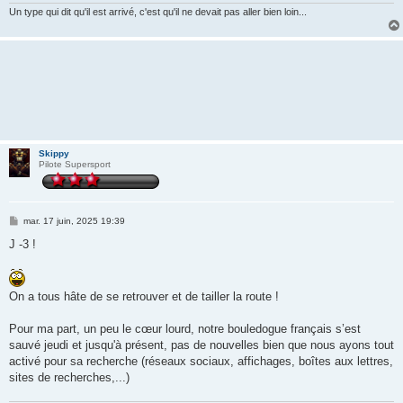
Un type qui dit qu'il est arrivé, c'est qu'il ne devait pas aller bien loin...
Skippy
Pilote Supersport
M
mar. 17 juin, 2025 19:39
e
s
J -3 !
s
a
g
e
On a tous hâte de se retrouver et de tailler la route !
Pour ma part, un peu le cœur lourd, notre bouledogue français s’est
sauvé jeudi et jusqu'à présent, pas de nouvelles bien que nous ayons tout
activé pour sa recherche (réseaux sociaux, affichages, boîtes aux lettres,
sites de recherches,...)