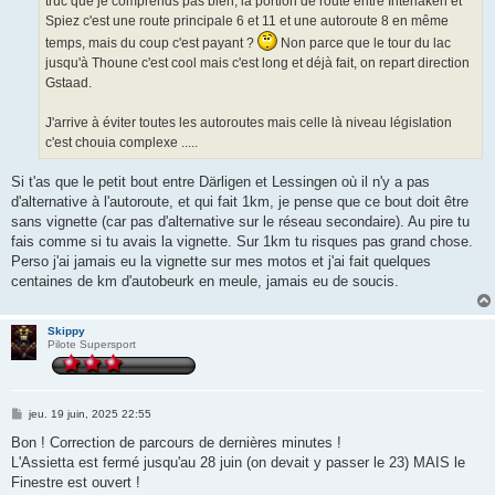
truc que je comprends pas bien, la portion de route entre Interlaken et
Spiez c'est une route principale 6 et 11 et une autoroute 8 en même
temps, mais du coup c'est payant ?
Non parce que le tour du lac
jusqu'à Thoune c'est cool mais c'est long et déjà fait, on repart direction
Gstaad.
J'arrive à éviter toutes les autoroutes mais celle là niveau législation
c'est chouia complexe .....
Si t'as que le petit bout entre Därligen et Lessingen où il n'y a pas
d'alternative à l'autoroute, et qui fait 1km, je pense que ce bout doit être
sans vignette (car pas d'alternative sur le réseau secondaire). Au pire tu
fais comme si tu avais la vignette. Sur 1km tu risques pas grand chose.
Perso j'ai jamais eu la vignette sur mes motos et j'ai fait quelques
centaines de km d'autobeurk en meule, jamais eu de soucis.
Skippy
Pilote Supersport
M
jeu. 19 juin, 2025 22:55
e
s
Bon ! Correction de parcours de dernières minutes !
s
L'Assietta est fermé jusqu'au 28 juin (on devait y passer le 23) MAIS le
a
g
Finestre est ouvert !
e