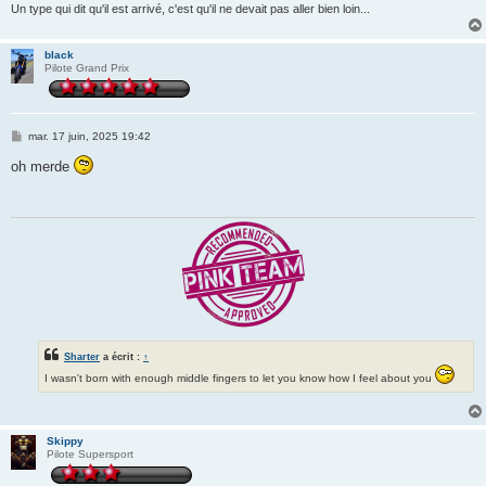
Un type qui dit qu'il est arrivé, c'est qu'il ne devait pas aller bien loin...
black
Pilote Grand Prix
M
mar. 17 juin, 2025 19:42
e
s
oh merde
s
a
g
e
Sharter
a écrit :
↑
I wasn't born with enough middle fingers to let you know how I feel about you
Skippy
Pilote Supersport