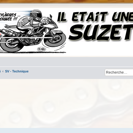
S
SV - Technique
her
cherche avancée