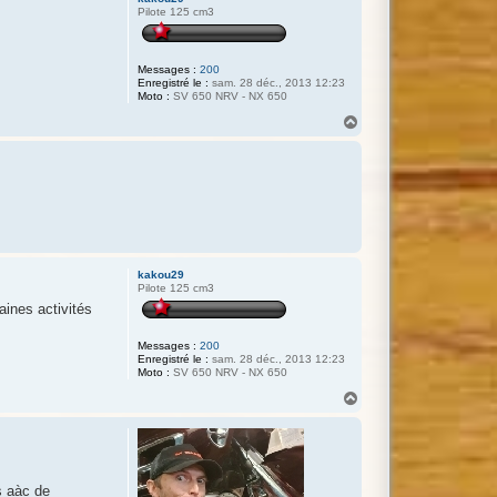
Pilote 125 cm3
Messages :
200
Enregistré le :
sam. 28 déc., 2013 12:23
Moto :
SV 650 NRV - NX 650
H
a
u
t
kakou29
Pilote 125 cm3
aines activités
Messages :
200
Enregistré le :
sam. 28 déc., 2013 12:23
Moto :
SV 650 NRV - NX 650
H
a
u
t
s aàc de