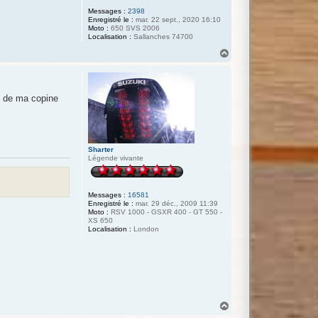
Messages :
2398
Enregistré le :
mar. 22 sept., 2020 16:10
Moto :
650 SVS 2006
Localisation :
Sallanches 74700
H
a
u
t
e de ma copine
Sharter
Légende vivante
Messages :
16581
Enregistré le :
mar. 29 déc., 2009 11:39
Moto :
RSV 1000 - GSXR 400 - GT 550 -
XS 650
Localisation :
London
H
a