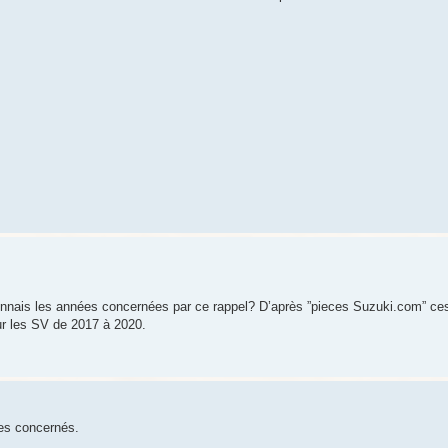
connais les années concernées par ce rappel? D’après ”pieces Suzuki.com” ce
ur les SV de 2017 à 2020.
es concernés.