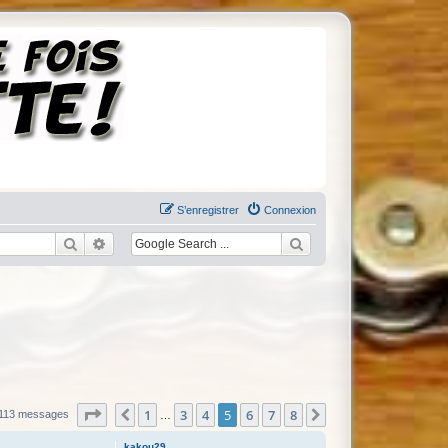
S’enregistrer
Connexion
Rechercher
Recherche avancée
Page
5
sur
8
1
3
4
5
6
7
8
Précédente
Suivante
113 messages
…
kakou29