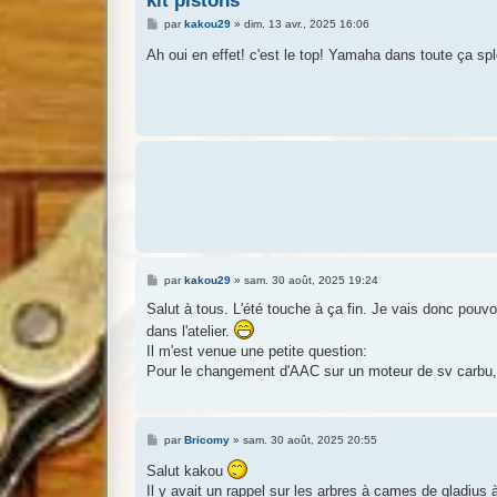
kit pistons
M
par
kakou29
»
dim. 13 avr., 2025 16:06
e
s
Ah oui en effet! c'est le top! Yamaha dans toute ça sp
s
a
g
e
M
par
kakou29
»
sam. 30 août, 2025 19:24
e
s
Salut à tous. L'été touche à ça fin. Je vais donc pouvo
s
dans l'atelier.
a
g
Il m'est venue une petite question:
e
Pour le changement d'AAC sur un moteur de sv carbu, l
M
par
Bricomy
»
sam. 30 août, 2025 20:55
e
s
Salut kakou
s
Il y avait un rappel sur les arbres à cames de gladius 
a