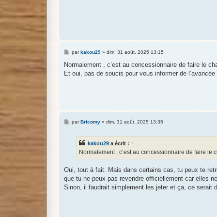
M
par
kakou29
»
dim. 31 août, 2025 13:15
e
s
Normalement , c’est au concessionnaire de faire le c
s
Et oui, pas de soucis pour vous informer de l’avancée 
a
g
e
M
par
Bricomy
»
dim. 31 août, 2025 13:35
e
s
s
kakou29
a écrit :
↑
a
g
Normalement , c’est au concessionnaire de faire le 
e
Oui, tout à fait. Mais dans certains cas, tu peux te r
que tu ne peux pas revendre officiellement car elles n
Sinon, il faudrait simplement les jeter et ça, ce serai