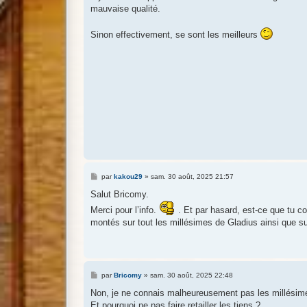
g
mauvaise qualité.
e
Sinon effectivement, se sont les meilleurs
M
par
kakou29
»
sam. 30 août, 2025 21:57
e
s
Salut Bricomy.
s
Merci pour l’info.
a
. Et par hasard, est-ce que tu 
g
montés sur tout les millésimes de Gladius ainsi que s
e
M
par
Bricomy
»
sam. 30 août, 2025 22:48
e
s
Non, je ne connais malheureusement pas les millésim
s
Et pourquoi ne pas faire retailler les tiens ?