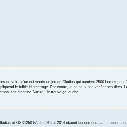
ens de voir qlq’un qui vends un jeu de Gladius qui auraient 2500 bornes pour 
pliquerai le faible kilométrage. Par contre, je ne peux pas vérifier ses dires. L
’emballage d’origine Suzuki. Je trouve ça louche.
, Gladius et GSX1250 FA de 2013 et 2014 étaient concernées par le rappel con