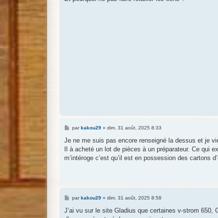
a
g
e
M
par
kakou29
»
dim. 31 août, 2025 8:33
e
s
Je ne me suis pas encore renseigné la dessus et je vi
s
Il à acheté un lot de pièces à un préparateur. Ce qui ex
a
g
m’intéroge c’est qu’il est en possession des cartons d
e
M
par
kakou29
»
dim. 31 août, 2025 8:58
e
s
J’ai vu sur le site Gladius que certaines v-strom 650
s