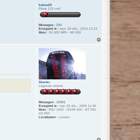
u
kakou29
t
Pilote 125 cm3
Messages :
200
Enregistré le :
sam. 28 déc., 2013 12:23
Moto :
SV 650 NRV - NX 650
H
a
u
t
Sharter
Légende vivante
Messages :
16581
Enregistré le :
mar. 29 déc., 2009 11:39
Moto :
RSV 1000 - GSXR 400 - GT 550 -
XS 650
Localisation :
London
H