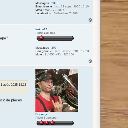
Messages :
2398
Enregistré le :
mar. 22 sept., 2020 16:10
Moto :
650 SVS 2006
Localisation :
Sallanches 74700
H
a
u
kakou29
t
Pilote 125 cm3
ompe?
Messages :
200
Enregistré le :
sam. 28 déc., 2013 12:23
Moto :
SV 650 NRV - NX 650
H
a
u
t
31 août, 2025 13:15
tock de pièces
Bricomy
Pilote Supersport