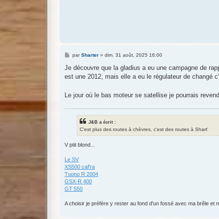
M
par
Sharter
»
dim. 31 août, 2025 16:00
e
s
Je découvre que la gladius a eu une campagne de rappe
s
est une 2012, mais elle a eu le régulateur de changé c'
a
g
e
Le jour où le bas moteur se satellise je pourrais reve
J&B a écrit :
C'est plus des routes à chèvres, c'est des routes à Shart'
V ptit blond...
Le SV
XS500 caf'ra
Tuono R 2004
GSX-R 400
GT 550
A choisir je préfère y rester au fond d'un fossé avec ma brêle et m