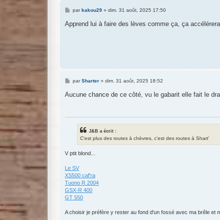
M
par
kakou29
»
dim. 31 août, 2025 17:50
e
s
Apprend lui à faire des lèves comme ça, ça accélérera 
s
a
g
e
M
par
Sharter
»
dim. 31 août, 2025 18:52
e
s
Aucune chance de ce côté, vu le gabarit elle fait le dr
s
a
g
e
J&B a écrit :
C'est plus des routes à chèvres, c'est des routes à Shart'
V ptit blond...
Le SV
XS500 caf'ra
Tuono R 2004
GSX-R 400
GT 550
A choisir je préfère y rester au fond d'un fossé avec ma brêle et m