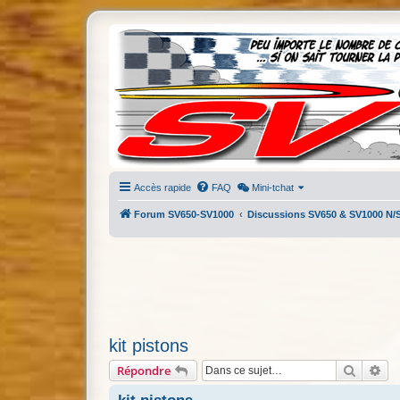
Accès rapide
FAQ
Mini-tchat
Forum SV650-SV1000
Discussions SV650 & SV1000 N/
kit pistons
Recherc
Re
Répondre