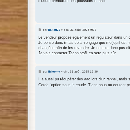
d’usure prématuré des poussoirs et aac.
a
g
e
M
par
kakou29
»
dim. 31 août, 2025 9:33
e
s
Le vendeur propose également un régulateur dans un ca
s
Je pense donc (mais cela n’engage que moi)qu’il est 
a
g
changées afin de les revendre. Je ne suis donc pas cli
e
Je vais contacter Techniprofil ça sera plus sûr.
M
par
Bricomy
»
dim. 31 août, 2025 12:36
e
s
Il a aussi pu récupérer des aàc lors d'un rappel, mais
s
Garde l'option sous le coude. Tiens nous au courant pou
a
g
e