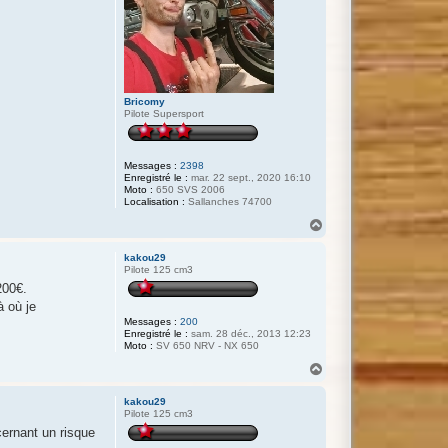
Bricomy
Pilote Supersport
Messages :
2398
Enregistré le :
mar. 22 sept., 2020 16:10
Moto :
650 SVS 2006
Localisation :
Sallanches 74700
H
a
u
kakou29
t
Pilote 125 cm3
200€.
à où je
Messages :
200
Enregistré le :
sam. 28 déc., 2013 12:23
Moto :
SV 650 NRV - NX 650
H
a
u
kakou29
t
Pilote 125 cm3
cernant un risque