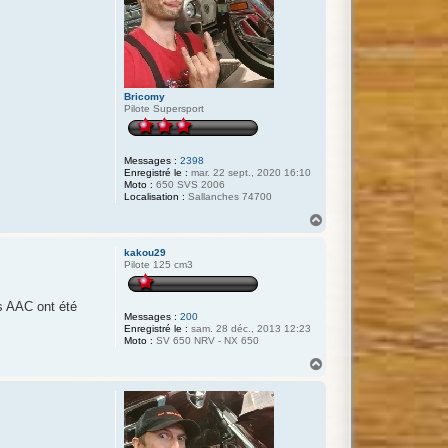
Bricomy
Pilote Supersport
Messages :
2398
Enregistré le :
mar. 22 sept., 2020 16:10
Moto :
650 SVS 2006
Localisation :
Sallanches 74700
H
a
u
kakou29
t
Pilote 125 cm3
s AAC ont été
Messages :
200
Enregistré le :
sam. 28 déc., 2013 12:23
Moto :
SV 650 NRV - NX 650
H
a
u
t