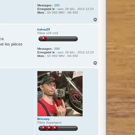
Messages :
200
Enregistré le :
sam. 28 déc., 2013 12:23
Moto :
SV 650 NRV - NX 650
H
a
u
kakou29
t
Pilote 125 cm3
ce.
et les pièces
Messages :
200
Enregistré le :
sam. 28 déc., 2013 12:23
Moto :
SV 650 NRV - NX 650
H
a
u
t
Bricomy
Pilote Supersport