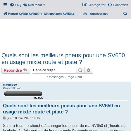
FAQ
Mini-tchat
S’enregistrer
Connexion
R
Forum SV650-SV1000
Discussions SV650 & SV1000 N/S
SV - Accessoires
e
c
h
e
r
Quels sont les meilleurs pneus pour une SV650
c
en usage mixte route et piste ?
h
Rechercher
Recherche avancée
Répondre
e
r
7 messages • Page
1
sur
1
mathilde0
Pilote 50 cm3
Quels sont les meilleurs pneus pour une SV650 en
usage mixte route et piste ?
M
jeu. 28 mai, 2026 10:15
e
s
Salut à tous, je cherche à changer les pneus de ma SV650 et j'hésite sur
s
le choix. Je fais surtout de la route mais j'aimerais aussi essayer un peu