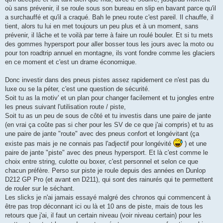
où sans prévenir, il se roule sous son bureau en slip en bavant parce qu'il
a surchauffé et qu'il a craqué. Bah le pneu route c'est pareil. Il chauffe, il
tient, alors tu lui en met toujours un peu plus et à un moment, sans
prévenir, il lâche et te voilà par terre à faire un roulé bouler. Et si tu mets
des gommes hypersport pour aller bosser tous les jours avec la moto ou
pour ton roadtrip annuel en montagne, ils vont fondre comme les glaciers
en ce moment et c'est un drame économique.
Donc investir dans des pneus pistes assez rapidement ce n'est pas du
luxe ou se la péter, c'est une question de sécurité.
Soit tu as la motiv' et un plan pour changer facilement et tu jongles entre
les pneus suivant l'utilisation route / piste,
Soit tu as un peu de sous de côté et tu investis dans une paire de jante
(en vrai ça coûte pas si cher pour les SV de ce que j'ai compris) et tu as
une paire de jante "route" avec des pneus confort et longévitant (ça
existe pas mais je ne connais pas l'adjectif pour longévité
) et une
paire de jante "piste" avec des pneus hypersport. Et là c'est comme le
choix entre string, culotte ou boxer, c'est personnel et selon ce que
chacun préfère. Perso sur piste je roule depuis des années en Dunlop
D212 GP Pro (et avant en D211), qui sont des rainurés qui te permettent
de rouler sur le séchant.
Les slicks je n'ai jamais essayé malgré des chronos qui commencent à
être pas trop déconnant ici ou là et 10 ans de piste, mais de tous les
retours que j'ai, il faut un certain niveau (voir niveau certain) pour les