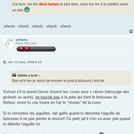
Car bon, sur les
deux temps
je sais faire, mais sur les 4 je préfère avoir
un tuto
:shock: :shock: :shock: :shock: :shock:
ashuura
Pilote 250 cm3
M
mer. 12 mars, 2008 6:10
e
s
s
bibike a écrit :
a
g
Bon et b ien je viens de trouver le post d'ashuura c'est ok.
e
Surtout s'il te prend l'envie d'ouvrir les cuves pour x raison (nétoyage des
gicleurs ou autre),
ne touche pas
à la pate qui tient le boisseau du
flotteur, sinon tu vas foutre en l'air le "niveau" de la cuve.
Si tu remontes les aiguilles, fait gaffe quand tu démonte l'aiguille du
boisseau à ne pas perdre le ressort! Ce petit pd il s'en va avec joie quand
tu déboite l'aiguille lol