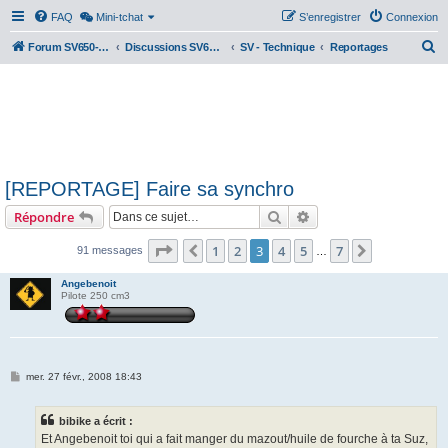
FAQ
Mini-tchat
S’enregistrer
Connexion
R
Forum SV650-SV1000
Discussions SV650 & SV1000 N/S
SV - Technique
Reportages
e
c
h
e
r
[REPORTAGE] Faire sa synchro
c
Rechercher
Recherche avancée
Répondre
h
e
Page
3
sur
7
1
2
3
4
5
7
Précédente
Suivante
91 messages
…
r
Angebenoit
Pilote 250 cm3
M
mer. 27 févr., 2008 18:43
e
s
s
bibike a écrit :
a
g
Et Angebenoit toi qui a fait manger du mazout/huile de fourche à ta Suz,
e