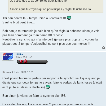
Qu'est ce que tu as contre les deux temps :lol:
A moins que tu croyais qu'on pouvait pas y régler la richesse :lol:
J'ai rien contre le 2 temps, bien au contraire !!!
Sauf le bruit peut être...
Bah nan je te remercie je sais bien qu'on règle la richesse sinon je vois
pas bien comment ça marcherait !!!! :shock:
Peut-être la synchro qui m'a interpelé (je sais plus trop :s)... vu que la
plupart des 2 temps d'aujourd'hui ne sont plus que des monos !!!
bibike
Pilote 250 cm3
M
sam. 21 juin, 2008 12:31
e
s
C'est possible que tu parlais par rapport à la synchro sauf que quand je
s
disais que sur deux temps je savais faire je parlais de la richesse (c'était
a
g
écrit jsute au dessus d'ailleurs)
e
Bon sinon je viens de faire la synchro d'un B6.
Ca va de plus en plus vite à faire ^^ par contre pour rien au monde