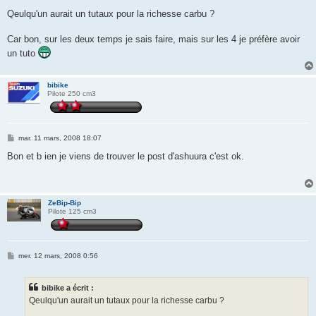
e
s
Qeulqu'un aurait un tutaux pour la richesse carbu ?
s
a
g
Car bon, sur les deux temps je sais faire, mais sur les 4 je préfère avoir
e
un tuto
bibike
Pilote 250 cm3
M
mar. 11 mars, 2008 18:07
e
s
Bon et b ien je viens de trouver le post d'ashuura c'est ok.
s
a
g
e
ZeBip-Bip
Pilote 125 cm3
M
mer. 12 mars, 2008 0:56
e
s
s
bibike a écrit :
a
g
Qeulqu'un aurait un tutaux pour la richesse carbu ?
e