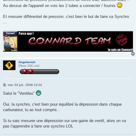
Au dessus de l'appareil on vois les 2 tubes a connecter / fournis
Et mesurer différentiel de pression, c'est bien le but de faire sa Synchro
...
Angebenoit
Pilote 250 cm3
M
mer. 02 juil., 2008 13:24
e
s
Salut le "Ventileu"
s
a
g
Oui, la synchro, c'est bien pour équilibré la dépression dans chaque
e
carburateur, tu as tout compris.
Si tu sais mesurer une dépression sur une gaine de ventil, alors on va
pas t'apprendre à faire une synchro LOL