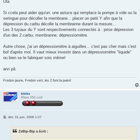
s
Ola
s
a
g
Si ccela peut aider qqu'un: une astuce qui remplace la pompe à vide ou la
e
seringue pour décoller la membrane... placer un petit Y afin que la
dépression du carbu décolle la membranne durant la mesure...
Les 3 tuyaux du Y sont respecitvements connectés à : prise dépression
d'un des 2 carbu; membranne; dépressiomètre.
Autre chose, j'ai un dépressiomètre à aiguilles... c'est pas cher mais c'est
bof d'après moi. Il vaut mieux investir dans un dépressiomètre "liquide"
ou bien se le fabriquer sois même!
arvi pâ
Fredon jaune, Fredon vert, les 2 font la paire!
bibike
Pilote 250 cm3
M
dim. 01 juin, 2008 1:27
e
s
s
ZeBip-Bip a écrit :
a
g
e