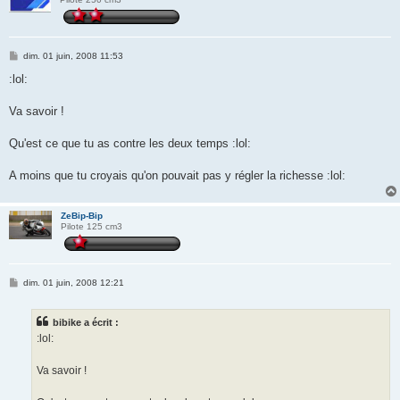
M
dim. 01 juin, 2008 11:53
e
s
:lol:
s
a
g
Va savoir !
e
Qu'est ce que tu as contre les deux temps :lol:
A moins que tu croyais qu'on pouvait pas y régler la richesse :lol:
ZeBip-Bip
Pilote 125 cm3
M
dim. 01 juin, 2008 12:21
e
s
s
bibike a écrit :
a
g
:lol:
e
Va savoir !