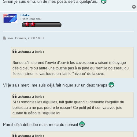
Sinon je suis ému, un de mes posts sert à quelqu'un...
bibike
Pilote 250 cm3
M
mer. 12 mars, 2008 18:37
e
s
s
ashuura a écrit :
a
g
e
Surtout s'il te prend l'envie d'ouvrir les cuves pour x raison (nétoyage
des gicleurs ou autre),
ne touche pas
à la pate qui tient le boisseau du
flotteur, sinon tu vas foutre en l'air le "niveau" de la cuve.
Vi je sais merci me suis déjà fait niquer sur un deux temps
ashuura a écrit :
Si tu remontes les aiguilles, fait gaffe quand tu démonte l'aiguille du
boisseau à ne pas perdre le ressort! Ce petit pd il s'en va avec joie
quand tu déboite l'aiguille lol
Pareil déjà débridée mais merci du conseil
ashuura a écrit :