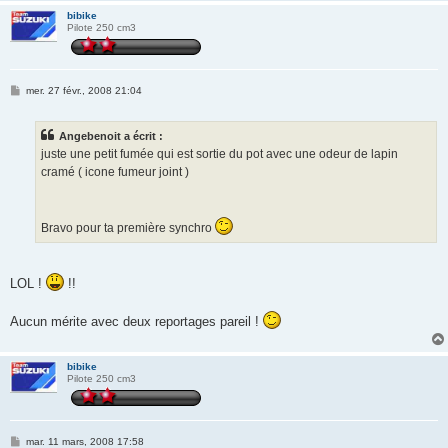
bibike
Pilote 250 cm3
M
mer. 27 févr., 2008 21:04
e
s
s
Angebenoit a écrit :
a
g
juste une petit fumée qui est sortie du pot avec une odeur de lapin
e
cramé ( icone fumeur joint )
Bravo pour ta première synchro
LOL !
!!
Aucun mérite avec deux reportages pareil !
bibike
Pilote 250 cm3
M
mar. 11 mars, 2008 17:58