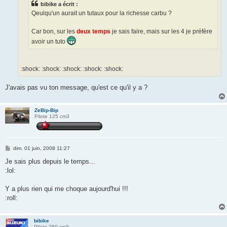
bibike a écrit :
Qeulqu'un aurait un tutaux pour la richesse carbu ?
Car bon, sur les
deux temps
je sais faire, mais sur les 4 je préfère
avoir un tuto
:shock: :shock: :shock: :shock: :shock:
J'avais pas vu ton message, qu'est ce qu'il y a ?
ZeBip-Bip
Pilote 125 cm3
M
dim. 01 juin, 2008 11:27
e
s
Je sais plus depuis le temps...
s
:lol:
a
g
e
Y a plus rien qui me choque aujourd'hui !!!
:roll:
bibike
Pilote 250 cm3