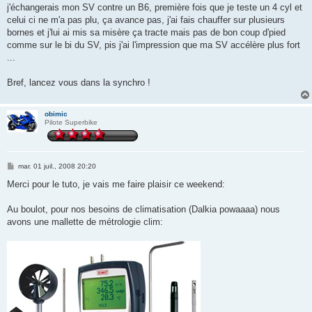
j'échangerais mon SV contre un B6, première fois que je teste un 4 cyl et
celui ci ne m'a pas plu, ça avance pas, j'ai fais chauffer sur plusieurs
bornes et j'lui ai mis sa misère ça tracte mais pas de bon coup d'pied
comme sur le bi du SV, pis j'ai l'impression que ma SV accélère plus fort
...
Bref, lancez vous dans la synchro !
obimic
Pilote Superbike
M
mar. 01 juil., 2008 20:20
e
s
Merci pour le tuto, je vais me faire plaisir ce weekend:
s
a
g
Au boulot, pour nos besoins de climatisation (Dalkia powaaaa) nous
e
avons une mallette de métrologie clim: