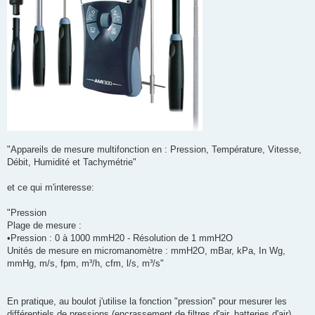
"Appareils de mesure multifonction en : Pression, Température, Vitesse,
Débit, Humidité et Tachymétrie"
et ce qui m'interesse:
"Pression
Plage de mesure :
•Pression : 0 à 1000 mmH20 - Résolution de 1 mmH2O
Unités de mesure en micromanomètre : mmH2O, mBar, kPa, In Wg,
mmHg, m/s, fpm, m³/h, cfm, l/s, m³/s"
En pratique, au boulot j'utilise la fonction "pression" pour mesurer les
différentiels de pressions (encrassement de filtres d'air, batteries d'air) ..