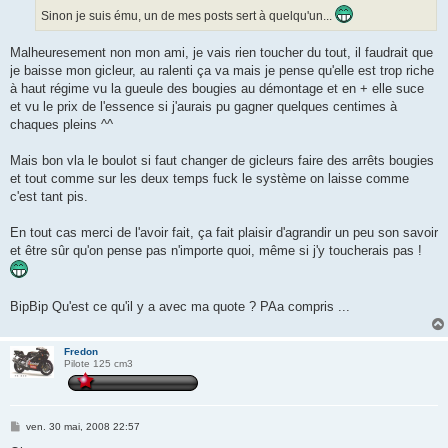
Sinon je suis ému, un de mes posts sert à quelqu'un...
Malheuresement non mon ami, je vais rien toucher du tout, il faudrait que
je baisse mon gicleur, au ralenti ça va mais je pense qu'elle est trop riche
à haut régime vu la gueule des bougies au démontage et en + elle suce
et vu le prix de l'essence si j'aurais pu gagner quelques centimes à
chaques pleins ^^
Mais bon vla le boulot si faut changer de gicleurs faire des arrêts bougies
et tout comme sur les deux temps fuck le système on laisse comme
c'est tant pis.
En tout cas merci de l'avoir fait, ça fait plaisir d'agrandir un peu son savoir
et être sûr qu'on pense pas n'importe quoi, même si j'y toucherais pas !
BipBip Qu'est ce qu'il y a avec ma quote ? PAa compris ...
Fredon
Pilote 125 cm3
M
ven. 30 mai, 2008 22:57
e