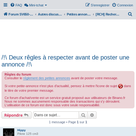
FAQ
Mini-tchat
S’enregistrer
Connexion
R
Forum SV650-SV1000
Autres discussions
Petites annonces
[RCH] Recherches
e
c
h
e
r
/!\ Deux rêgles à respecter avant de poster une
c
annonce /!\
h
e
Règles du forum
Consulter le
réglement des petites annonces
avant de poster votre message.
r
Si votre petite-annonce n'est plus d'actualité, pensez à mettre l'icone de sujet
dans
le titre de votre premier message.
Ce forum d'achat/vente est un service gratuit proposé aux utilisateurs de Binano.fr
Nous ne sommes aucunement responsable des transactions qui s'y déroulent.
L'utilisation de ce forum est donc sous votre seule responsabilité.
Rechercher
Recherche avancée
Répondre
1 message • Page
1
sur
1
Hippy
Pilote 125 cm3