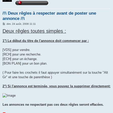
/!\ Deux rêgles à respecter avant de poster une
annonce /!\
M
dim. 24 août, 2008 11:11
e
Deux rêgles toutes simples :
s
s
a
g
1°) Le début du titre de l'annonce doit commencer par :
e
[VDS] pour vendre.
[RCH] pour une recherche.
[ECH] pour un échange.
[BON PLAN] pour un bon plan.
( Pour faire les crochets il faut appuyer simultanément sur la touche "Alt
Gr" et une touche de parenthèse )
2°) Si l'annonce est terminée, vous pouvez la supprimer directement:
Les annonces ne respectant pas ces deux rêgles seront effacées.