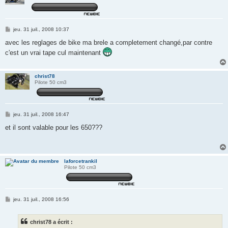
M
jeu. 31 juil., 2008 10:37
e
s
avec les reglages de bike ma brele a completement changé,par contre
s
c'est un vrai tape cul maintenant
a
g
e
christ78
Pilote 50 cm3
M
jeu. 31 juil., 2008 16:47
e
s
et il sont valable pour les 650???
s
a
g
e
laforcetrankil
Pilote 50 cm3
M
jeu. 31 juil., 2008 16:56
e
s
s
christ78 a écrit :
a