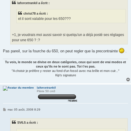
s
laforcetrankil a écrit :
a
g
e
christ78 a écrit :
et il sont valable pour les 650???
+1, je voudrais moi aussi savoir si quelqu'un a déjà posté ses réglages
pour une 650 ? :?
Pas pareil, sur la fourche du 650, on peut regler que la precontrainte
.
Tu vois, le monde se divise en deux catégories, ceux qui sont de vrai modos et
ceux qu'ils ne le sont pas. Toi t'es pas.
"A choisir je préfère y rester au fond d'un fossé avec ma brêle et mon cuir..."
Kip's signature
laforcetrankil
Pilote 50 cm3
M
mar. 05 août, 2008 8:29
e
s
s
SV6.5 a écrit :
a
g
e