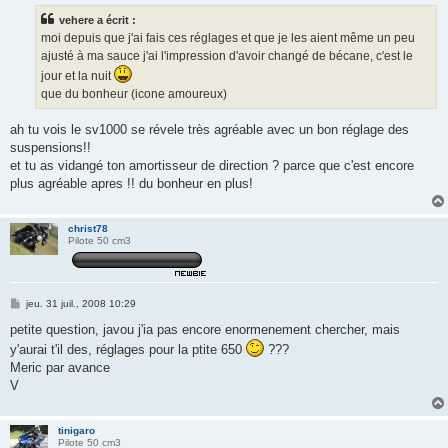
s
vehere a écrit :
a
g
moi depuis que j'ai fais ces réglages et que je les aient même un peu
e
ajusté à ma sauce j'ai l'impression d'avoir changé de bécane, c'est le
jour et la nuit
que du bonheur (icone amoureux)
ah tu vois le sv1000 se révele très agréable avec un bon réglage des
suspensions!!
et tu as vidangé ton amortisseur de direction ? parce que c'est encore
plus agréable apres !! du bonheur en plus!
christ78
Pilote 50 cm3
M
jeu. 31 juil., 2008 10:29
e
s
petite question, javou j'ia pas encore enormenement chercher, mais
s
y'aurai t'il des, réglages pour la ptite 650
???
a
g
Meric par avance
e
V
tinigaro
Pilote 50 cm3