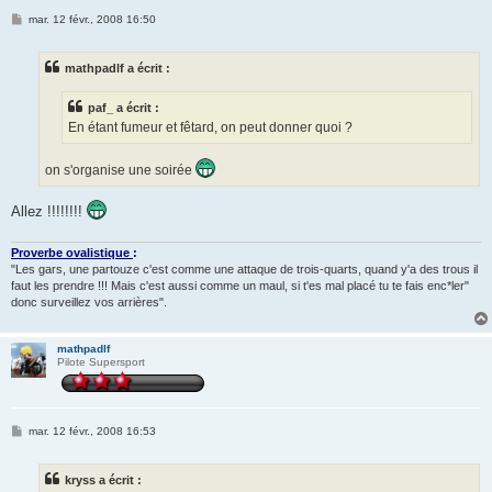
M
mar. 12 févr., 2008 16:50
e
s
s
mathpadlf a écrit :
a
g
e
paf_ a écrit :
En étant fumeur et fêtard, on peut donner quoi ?
on s'organise une soirée
Allez !!!!!!!!
Proverbe ovalistique
:
"Les gars, une partouze c'est comme une attaque de trois-quarts, quand y'a des trous il
faut les prendre !!! Mais c'est aussi comme un maul, si t'es mal placé tu te fais enc*ler"
donc surveillez vos arrières".
mathpadlf
Pilote Supersport
M
mar. 12 févr., 2008 16:53
e
s
s
kryss a écrit :
a