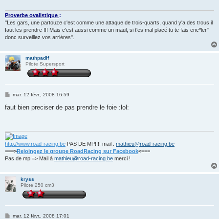
g
e
Proverbe ovalistique
:
"Les gars, une partouze c'est comme une attaque de trois-quarts, quand y'a des trous il
faut les prendre !!! Mais c'est aussi comme un maul, si t'es mal placé tu te fais enc*ler"
donc surveillez vos arrières".
mathpadlf
Pilote Supersport
M
mar. 12 févr., 2008 16:59
e
s
faut bien preciser de pas prendre le foie :lol:
s
a
g
e
http://www.road-racing.be
PAS DE MP!!!! mail :
mathieu@road-racing.be
===>
Rejoingez le groupe RoadRacing sur Facebook
<===
Pas de mp => Mail à
mathieu@road-racing.be
merci !
kryss
Pilote 250 cm3
M
mar. 12 févr., 2008 17:01