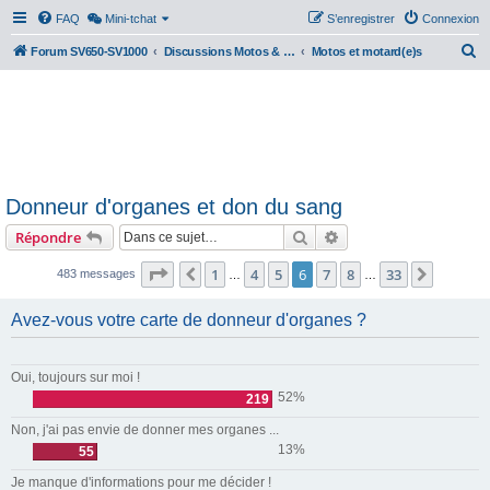
FAQ
Mini-tchat
S’enregistrer
Connexion
R
Forum SV650-SV1000
Discussions Motos & Motard(e)s
Motos et motard(e)s
e
c
h
e
r
Donneur d'organes et don du sang
c
Rechercher
Recherche avancée
Répondre
h
e
Page
6
sur
33
1
4
5
6
7
8
33
Précédente
Suivant
483 messages
…
…
r
Avez-vous votre carte de donneur d'organes ?
Oui, toujours sur moi !
52%
219
Non, j'ai pas envie de donner mes organes ...
13%
55
Je manque d'informations pour me décider !