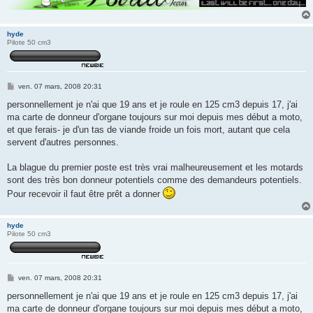
hyde
Pilote 50 cm3
M
ven. 07 mars, 2008 20:31
e
s
personnellement je n'ai que 19 ans et je roule en 125 cm3 depuis 17, j'ai
s
ma carte de donneur d'organe toujours sur moi depuis mes début a moto,
a
g
et que ferais- je d'un tas de viande froide un fois mort, autant que cela
e
servent d'autres personnes.
La blague du premier poste est très vrai malheureusement et les motards
sont des très bon donneur potentiels comme des demandeurs potentiels.
Pour recevoir il faut être prêt a donner
hyde
Pilote 50 cm3
M
ven. 07 mars, 2008 20:31
e
s
personnellement je n'ai que 19 ans et je roule en 125 cm3 depuis 17, j'ai
s
ma carte de donneur d'organe toujours sur moi depuis mes début a moto,
a