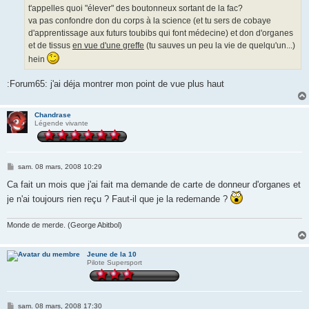
g
t'appelles quoi "élever" des boutonneux sortant de la fac?
e
va pas confondre don du corps à la science (et tu sers de cobaye
d'apprentissage aux futurs toubibs qui font médecine) et don d'organes
et de tissus
en vue d'une greffe
(tu sauves un peu la vie de quelqu'un...)
hein
:Forum65: j'ai déja montrer mon point de vue plus haut
Chandrase
Légende vivante
M
sam. 08 mars, 2008 10:29
e
s
Ca fait un mois que j'ai fait ma demande de carte de donneur d'organes et
s
je n'ai toujours rien reçu ? Faut-il que je la redemande ?
a
g
e
Monde de merde. (George Abitbol)
Jeune de la 10
Pilote Supersport
M
sam. 08 mars, 2008 17:30