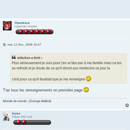
Chandrase
Légende vivante
M
mar. 12 févr., 2008 16:47
e
s
s
miitchsv a écrit :
a
g
Plus sérieuxement je suis pour j'en ai fais par à ma famille mais ca les
e
as refroidi et je doute de ce qu'il diront aux medecins ce jour la
c'est pour ca qu'il faudrait que je me renseigne
T'as tous les renseignements en première page
Monde de merde. (George Abitbol)
kryss
Pilote 250 cm3