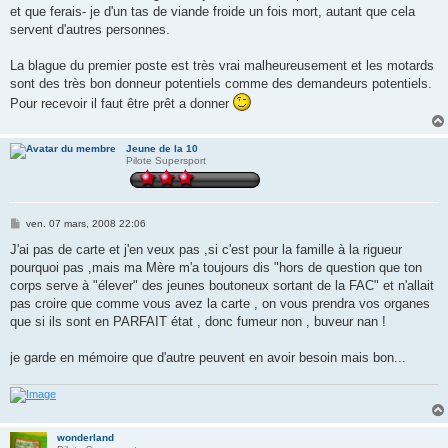
g
et que ferais- je d'un tas de viande froide un fois mort, autant que cela
e
servent d'autres personnes.
La blague du premier poste est très vrai malheureusement et les motards
sont des très bon donneur potentiels comme des demandeurs potentiels.
Pour recevoir il faut être prêt a donner
Jeune de la 10
Pilote Supersport
M
ven. 07 mars, 2008 22:06
e
s
J'ai pas de carte et j'en veux pas ,si c'est pour la famille à la rigueur
s
pourquoi pas ,mais ma Mère m'a toujours dis "hors de question que ton
a
g
corps serve à "élever" des jeunes boutoneux sortant de la FAC" et n'allait
e
pas croire que comme vous avez la carte , on vous prendra vos organes
que si ils sont en PARFAIT état , donc fumeur non , buveur nan !
je garde en mémoire que d'autre peuvent en avoir besoin mais bon...
wonderland