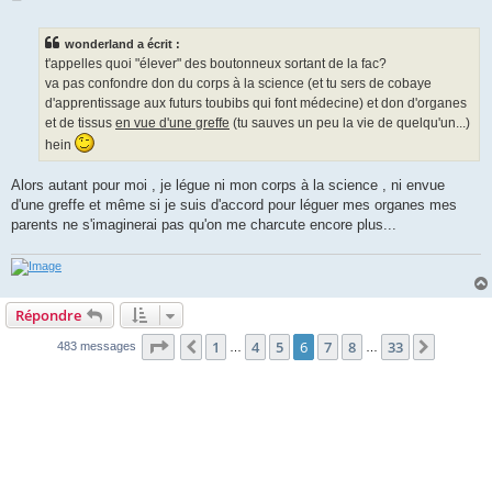
e
s
s
wonderland a écrit :
a
g
t'appelles quoi "élever" des boutonneux sortant de la fac?
e
va pas confondre don du corps à la science (et tu sers de cobaye
d'apprentissage aux futurs toubibs qui font médecine) et don d'organes
et de tissus
en vue d'une greffe
(tu sauves un peu la vie de quelqu'un...)
hein
Alors autant pour moi , je légue ni mon corps à la science , ni envue
d'une greffe et même si je suis d'accord pour léguer mes organes mes
parents ne s'imaginerai pas qu'on me charcute encore plus...
Répondre
Page
6
sur
33
1
4
5
6
7
8
33
Précédente
Suivant
483 messages
…
…