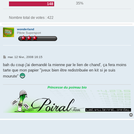
35%
148
Nombre total de votes :
422
wonderland
Pilote Supersport
M
mar. 12 févr., 2008 16:15
e
s
bah du coup j'ai demandé la mienne par le lien de chand', ça fera moins
s
tarte que mon papier "jveux bien être redistribuée en kit si je suis
a
g
mourute"
e
Princesse du poireau bio