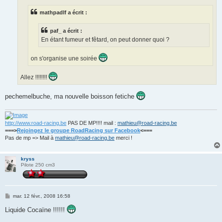
g
e
mathpadlf a écrit :
paf_ a écrit :
En étant fumeur et fêtard, on peut donner quoi ?
on s'organise une soirée
Allez !!!!!!!!
pechemelbuche, ma nouvelle boisson fetiche
http://www.road-racing.be
PAS DE MP!!!! mail :
mathieu@road-racing.be
===>
Rejoingez le groupe RoadRacing sur Facebook
<===
Pas de mp => Mail à
mathieu@road-racing.be
merci !
kryss
Pilote 250 cm3
M
mar. 12 févr., 2008 16:58
e
s
Liquide Cocaïne !!!!!!
s
a