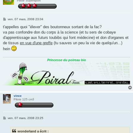
Pilote Supersport
M
ven. 07 mars, 2008 23:04
e
s
t'appelles quoi "élever" des boutonneux sortant de la fac?
s
va pas confondre don du corps à la science (et tu sers de cobaye
a
g
d'apprentissage aux futurs toubibs qui font médecine) et don d'organes et
e
de tissus
en vue d'une greffe
(tu sauves un peu la vie de quelqu'un...)
hein
Princesse du poireau bio
vince
Pilote 125 cm3
M
ven. 07 mars, 2008 23:25
e
s
s
wonderland a écrit :
a