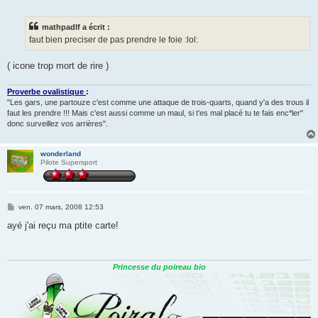
e
s
s
mathpadlf a écrit :
a
g
faut bien preciser de pas prendre le foie :lol:
e
( icone trop mort de rire )
Proverbe ovalistique
:
"Les gars, une partouze c'est comme une attaque de trois-quarts, quand y'a des trous il
faut les prendre !!! Mais c'est aussi comme un maul, si t'es mal placé tu te fais enc*ler"
donc surveillez vos arrières".
wonderland
Pilote Supersport
M
ven. 07 mars, 2008 12:53
e
s
ayé j'ai reçu ma ptite carte!
s
a
g
e
Princesse du poireau bio