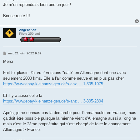
Je m’en reprendrais bien une un jour !
Bonne route !!!
Angebenoit
Pilote 250 cm3
M
mar. 21 juin, 2022 9:37
e
s
Merci
s
a
g
Fait toi plaisir. J'ai vu 2 versions "café" en Allemagne dont une avec
e
seulement 2000 kms. Elle a l'air comme neuve et en plus pas cher.
https://www.ebay-kleinanzeigen.de/s-anz ... 1-305-1975
Et il y a aussi celle là :
https://www.ebay-kleinanzeigen.de/s-anz ... 3-305-2804
Après, je ne connais pas la démarche pour l'immatriculer en France, mais
ça doit être possible puisque la mienne vient d'Allemagne aussi à l'origine
mais c'est le 2ème propriétaire qui s'est chargé de faire le changement
Allemagne > France.