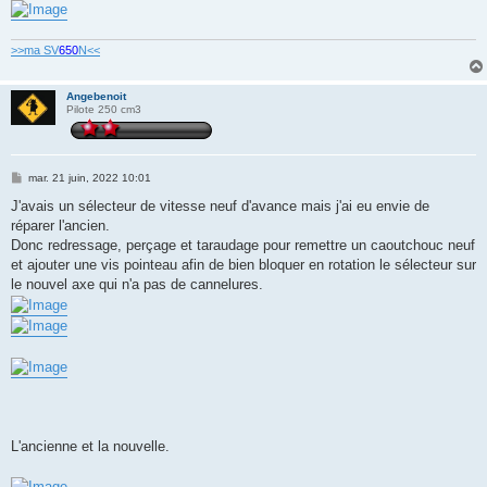
>>ma SV
650
N<<
Angebenoit
Pilote 250 cm3
M
mar. 21 juin, 2022 10:01
e
s
J'avais un sélecteur de vitesse neuf d'avance mais j'ai eu envie de
s
réparer l'ancien.
a
g
Donc redressage, perçage et taraudage pour remettre un caoutchouc neuf
e
et ajouter une vis pointeau afin de bien bloquer en rotation le sélecteur sur
le nouvel axe qui n'a pas de cannelures.
L'ancienne et la nouvelle.