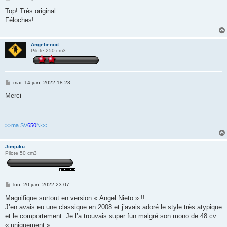
e
s
Top! Très original.
s
Féloches!
a
g
e
Angebenoit
Pilote 250 cm3
M
mar. 14 juin, 2022 18:23
e
s
Merci
s
a
g
e
>>ma SV
650
N<<
Jimjuku
Pilote 50 cm3
M
lun. 20 juin, 2022 23:07
e
s
Magnifique surtout en version « Angel Nieto » !!
s
J’en avais eu une classique en 2008 et j’avais adoré le style très atypique
a
g
et le comportement. Je l’a trouvais super fun malgré son mono de 48 cv
e
« uniquement ».