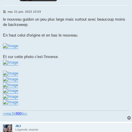
M
mar. 21 juin, 2022 10:03
e
s
le nouveau guidon un peu plus large mais surtout avec beaucoup moins
s
de backsweep.
a
g
e
En haut celui d'origine et en bas le nouveau.
Et sur cette photo c'est l'inverse.
>>ma SV
650
N<<
JEJ
Légende vivante