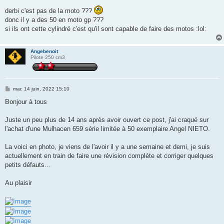
derbi c'est pas de la moto ???
donc il y a des 50 en moto gp ???
si ils ont cette cylindré c'est qu'il sont capable de faire des motos :lol:
Angebenoit
Pilote 250 cm3
M
mar. 14 juin, 2022 15:10
e
s
Bonjour à tous
s
a
g
Juste un peu plus de 14 ans après avoir ouvert ce post, j'ai craqué sur
e
l'achat d'une Mulhacen 659 série limitée à 50 exemplaire Angel NIETO.
La voici en photo, je viens de l'avoir il y a une semaine et demi, je suis
actuellement en train de faire une révision complète et corriger quelques
petits défauts...
Au plaisir