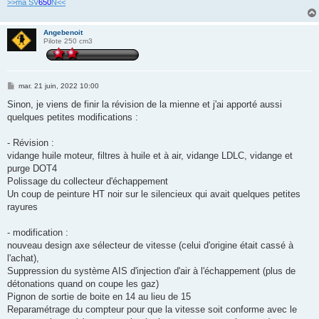
>>ma SV
650
N<<
Angebenoit
Pilote 250 cm3
M
mar. 21 juin, 2022 10:00
e
s
Sinon, je viens de finir la révision de la mienne et j'ai apporté aussi
s
quelques petites modifications :
a
g
e
- Révision :
vidange huile moteur, filtres à huile et à air, vidange LDLC, vidange et
purge DOT4
Polissage du collecteur d'échappement
Un coup de peinture HT noir sur le silencieux qui avait quelques petites
rayures
- modification :
nouveau design axe sélecteur de vitesse (celui d'origine était cassé à
l'achat),
Suppression du système AIS d'injection d'air à l'échappement (plus de
détonations quand on coupe les gaz)
Pignon de sortie de boite en 14 au lieu de 15
Reparamétrage du compteur pour que la vitesse soit conforme avec le