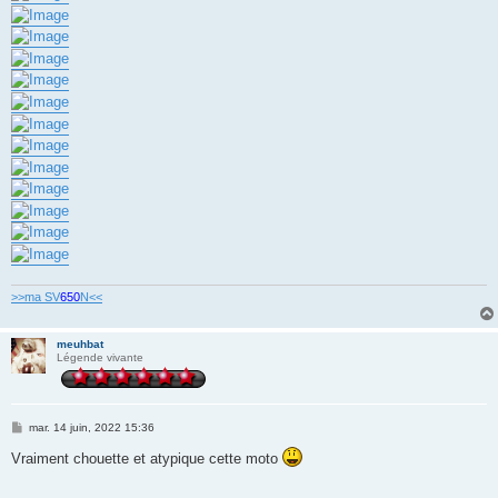
>>ma SV
650
N<<
meuhbat
Légende vivante
M
mar. 14 juin, 2022 15:36
e
s
Vraiment chouette et atypique cette moto
s
a
g