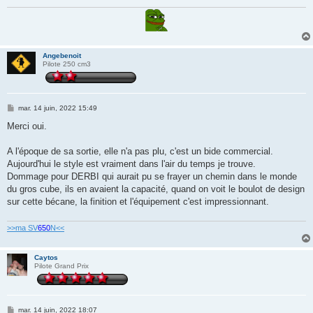
e
Angebenoit
Pilote 250 cm3
M
mar. 14 juin, 2022 15:49
e
s
Merci oui.
s
a
g
A l'époque de sa sortie, elle n'a pas plu, c'est un bide commercial.
e
Aujourd'hui le style est vraiment dans l'air du temps je trouve.
Dommage pour DERBI qui aurait pu se frayer un chemin dans le monde
du gros cube, ils en avaient la capacité, quand on voit le boulot de design
sur cette bécane, la finition et l'équipement c'est impressionnant.
>>ma SV
650
N<<
Caytos
Pilote Grand Prix
M
mar. 14 juin, 2022 18:07