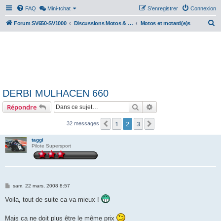
FAQ
Mini-tchat
S’enregistrer
Connexion
R
Forum SV650-SV1000
Discussions Motos & Motard(e)s
Motos et motard(e)s
e
c
h
e
r
DERBI MULHACEN 660
c
Rechercher
Recherche avancée
Répondre
h
e
1
2
3
Précédente
Suivante
32 messages
r
taggi
Pilote Supersport
M
sam. 22 mars, 2008 8:57
e
s
Voila, tout de suite ca va mieux !
s
a
g
Mais ca ne doit plus être le même prix
e