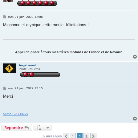
M
mar. 21 juin, 2022 12:06
e
s
Mignonne et atypique cette meule, félicitations !
s
a
g
e
Appel de phare à tous mes frères motards de France et de Navarre.
Angebenoit
Pilote 250 cm3
M
mar. 21 juin, 2022 12:15
e
s
Merci
s
a
g
e
>>ma SV
650
N<<
Répondre
1
2
3
Précédente
Suivante
32 messages