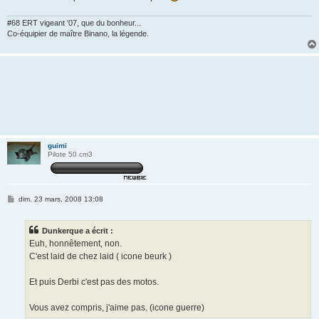
#68 ERT vigeant '07, que du bonheur...
Co-équipier de maître Binano, la légende.
guimi
Pilote 50 cm3
M
dim. 23 mars, 2008 13:08
e
s
s
Dunkerque a écrit :
a
g
Euh, honnêtement, non.
e
C'est laid de chez laid ( icone beurk )
Et puis Derbi c'est pas des motos.
Vous avez compris, j'aime pas. (icone guerre)