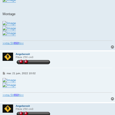
Montage
>>ma SV
650
N<<
Angebenoit
Pilote 250 cm3
M
mar. 21 juin, 2022 10:02
e
s
s
a
g
e
>>ma SV
650
N<<
Angebenoit
Pilote 250 cm3