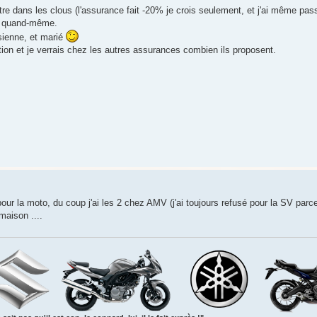
re dans les clous (l'assurance fait -20% je crois seulement, et j'ai même pas
us quand-même.
isienne, et marié
on et je verrais chez les autres assurances combien ils proposent.
our la moto, du coup j'ai les 2 chez AMV (j'ai toujours refusé pour la SV pa
maison ....