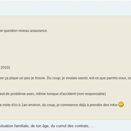
que question niveau assurance.
2 2010).
ure ça pique un peu je trouve. Du coup, je voulais savoir, est-ce que parmis vous, ce
s eut de problème avec, même lorsque d'accident (non responsable)
e moto d'ici à 1an environ, du coup, je commence déjà à prendre des infos
uation familiale, de ton âge, du cumul des contrats, ...