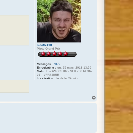
nico97410
Pilote Grand Prix
Messages :
7072
Enregistré le :
lun. 25 mars, 2013 13:56
Moto :
Ex-SV650S 06' - VFR 750 RC36-II
96' - VFR748RR
Localisation :
Ile de la Réunion
H
a
u
t