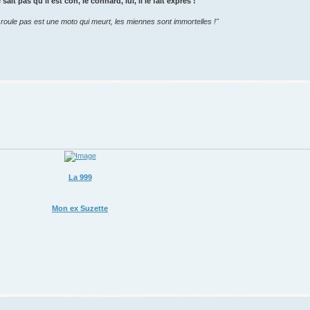
sait pas qu'il est con, le connard, lui, il le fait exprès !"
roule pas est une moto qui meurt, les miennes sont immortelles !"
La 999
Mon ex Suzette