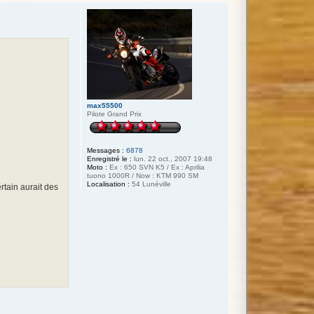
max55500
Pilote Grand Prix
Messages :
6878
Enregistré le :
lun. 22 oct., 2007 19:48
Moto :
Ex : 650 SVN K5 / Ex : Aprilia
tuono 1000R / Now : KTM 990 SM
Localisation :
54 Lunéville
rtain aurait des