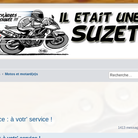
s
Motos et motard(e)s
 : à votr' service !
her
cherche avancée
1413 messa