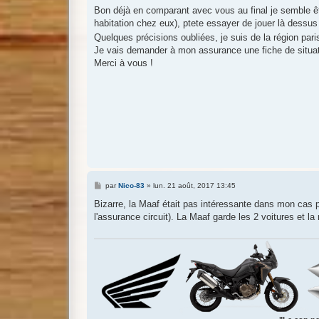
s
Bon déjà en comparant avec vous au final je semble êt
s
habitation chez eux), ptete essayer de jouer là dess
a
g
Quelques précisions oubliées, je suis de la région par
e
Je vais demander à mon assurance une fiche de situati
Merci à vous !
M
par
Nico-83
»
lun. 21 août, 2017 13:45
e
s
Bizarre, la Maaf était pas intéressante dans mon cas p
s
l'assurance circuit). La Maaf garde les 2 voitures et la 
a
g
e