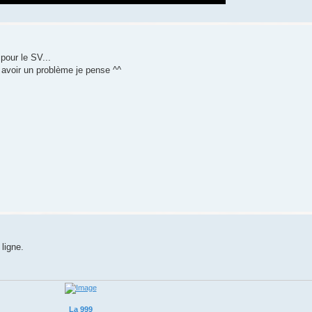
pour le SV...
y avoir un problème je pense ^^
 ligne.
La 999