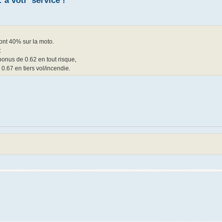
 à votr' service !
 font 40% sur la moto.
:
bonus de 0.62 en tout risque,
0.67 en tiers vol/incendie.