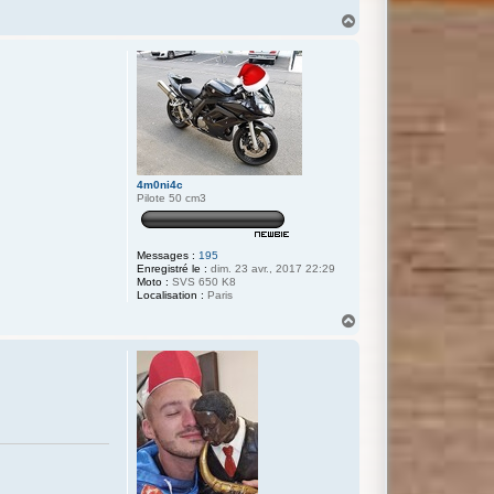
H
a
u
t
4m0ni4c
Pilote 50 cm3
Messages :
195
Enregistré le :
dim. 23 avr., 2017 22:29
Moto :
SVS 650 K8
Localisation :
Paris
H
a
u
t