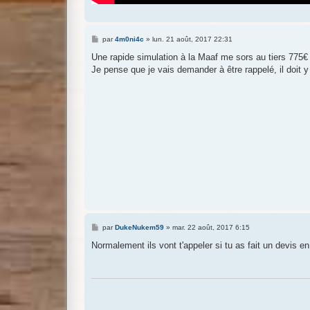
M
par
4m0ni4c
»
lun. 21 août, 2017 22:31
e
s
Une rapide simulation à la Maaf me sors au tiers 775€ 
s
Je pense que je vais demander à être rappelé, il doit 
a
g
e
M
par
DukeNukem59
»
mar. 22 août, 2017 6:15
e
s
Normalement ils vont t'appeler si tu as fait un devis en
s
a
g
e