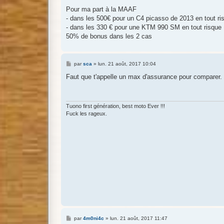
Pour ma part à la MAAF
- dans les 500€ pour un C4 picasso de 2013 en tout ri
- dans les 330 € pour une KTM 990 SM en tout risque
50% de bonus dans les 2 cas
M
par
sca
»
lun. 21 août, 2017 10:04
e
s
Faut que t'appelle un max d'assurance pour comparer.
s
a
g
e
Tuono first génération, best moto Ever !!!
Fuck les rageux.
M
par
4m0ni4c
»
lun. 21 août, 2017 11:47
e