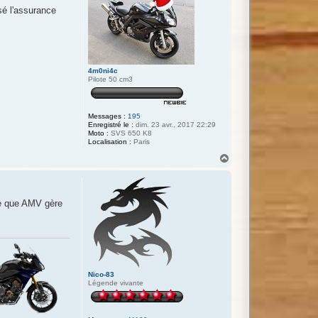
sé l'assurance
4m0ni4c
Pilote 50 cm3
Messages :
195
Enregistré le :
dim. 23 avr., 2017 22:29
Moto :
SVS 650 K8
Localisation :
Paris
H
a
u
t
rce que AMV gère
Nico-83
Légende vivante