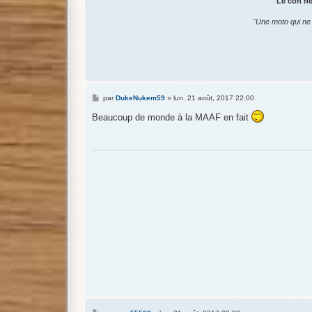
"Le con ne 
"Une moto qui ne 
M
par
DukeNukem59
»
lun. 21 août, 2017 22:00
e
s
Beaucoup de monde à la MAAF en fait
s
a
g
e