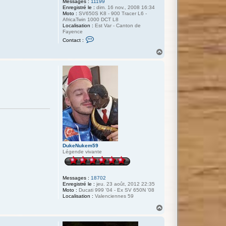
Messages :
11199
Enregistré le :
dim. 16 nov., 2008 16:34
Moto :
SV650S K8 - 900 Tracer L6 -
AfricaTwin 1000 DCT L8
Localisation :
Est Var - Canton de
Fayence
C
Contact :
o
n
H
t
a
a
u
c
t
t
e
r
N
i
c
o
-
8
3
DukeNukem59
Légende vivante
Messages :
18702
Enregistré le :
jeu. 23 août, 2012 22:35
Moto :
Ducati 999 '04 - Ex SV 650N '08
Localisation :
Valenciennes 59
H
a
u