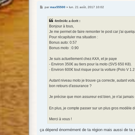
M
par
max55500
»
lun. 21 août, 2017 10:02
e
s
s
4m0ni4c a écrit :
a
g
Bonjour à tous,
e
Je me permet de faire remonter le post car j'ai quel
Pour récapituler ma situation :
Bonus auto: 0.57
Bonus moto : 0.90
Je suis actuellement chez AXA, et je paye
- Environ 350€ au tiers pour la moto (SVS 650 K8).
- Environ 600€ tout risque pour la voiture (Polo V 1.
Autant niveau moto je trouve ça correcte, autant voit
bon retours d'assurance ?
Je précise que mon assureur est bien, je n'ai jamai
En plus, je compte passer sur un plus gros modèle d
Merci à vous !
ça dépend énormément de ta région mais aussi de ta sit