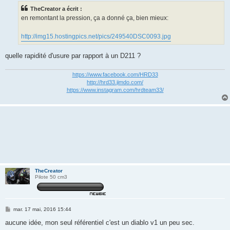
s
TheCreator a écrit :
a
g
en remontant la pression, ça a donné ça, bien mieux:
e
http://img15.hostingpics.net/pics/249540DSC0093.jpg
quelle rapidité d'usure par rapport à un D211 ?
https://www.facebook.com/HRD33
http://hrd33.jimdo.com/
https://www.instagram.com/hrdteam33/
TheCreator
Pilote 50 cm3
M
mar. 17 mai, 2016 15:44
e
s
aucune idée, mon seul référentiel c'est un diablo v1 un peu sec.
s