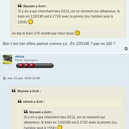
e
Skysam a écrit :
Si y en a qui cherchent des D211, en ce moment sur allopneus, le
train en 120/190 est à 272€ avec la promo (ou l'arrière seul à
155€)
on top le train 275 monté par chez nous
Ben c'est loin d'être partout comme ça...En 120/190 ? pas en 160 ?
nDrick
Pilote Supersport
M
mar. 21 juin, 2016 11:59
e
s
s
Skysam a écrit :
a
g
e
nDrick a écrit :
Skysam a écrit :
Si y en a qui cherchent des D211, en ce moment sur
allopneus, le train en 120/190 est à 272€ avec la promo (ou
l'arrière seul à 155€)