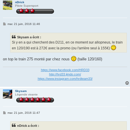
nDrick
Pilote Supersport
M
mar. 21 juin, 2016 11:46
e
s
s
Skysam a écrit :
a
g
Si y en a qui cherchent des D211, en ce moment sur allopneus, le train
e
en 120/190 est à 272€ avec la promo (ou l'arrière seul à 155€)
on top le train 275 monté par chez nous
(taille 120/160)
https://www.facebook.com/HRD33
http://hrd33.jimdo.com/
https://www.instagram.com/hrdteam33/
Skysam
Légende vivante
M
mar. 21 juin, 2016 11:47
e
s
s
nDrick a écrit :
a
g