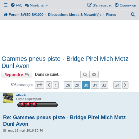
FAQ
Mini-tchat
S’enregistrer
Connexion
R
Forum SV650-SV1000
Discussions Motos & Motard(e)s
Pistes
e
c
h
e
r
Gammes pneus piste - Bridge Pirel Mich Metz
c
Dunl Avon
h
Rechercher
Recherche avancée
Répondre
e
r
Page
30
sur
34
1
28
29
30
31
32
34
Précédente
Suiv
505 messages
…
…
nDrick
Pilote Supersport
Re: Gammes pneus piste - Bridge Pirel Mich Metz
Dunl Avon
M
mar. 17 mai, 2016 15:40
e
s