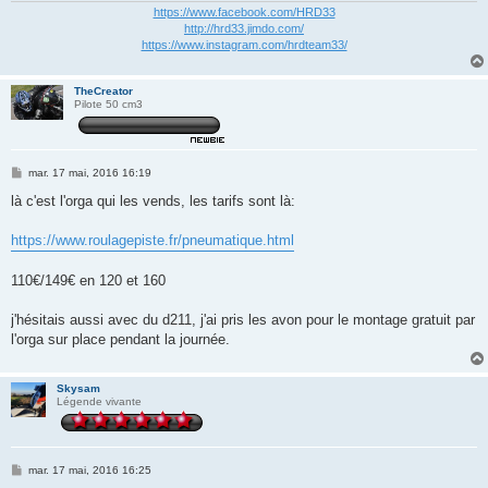
https://www.facebook.com/HRD33
http://hrd33.jimdo.com/
https://www.instagram.com/hrdteam33/
TheCreator
Pilote 50 cm3
M
mar. 17 mai, 2016 16:19
e
s
là c'est l'orga qui les vends, les tarifs sont là:
s
a
g
https://www.roulagepiste.fr/pneumatique.html
e
110€/149€ en 120 et 160
j'hésitais aussi avec du d211, j'ai pris les avon pour le montage gratuit par
l'orga sur place pendant la journée.
Skysam
Légende vivante
M
mar. 17 mai, 2016 16:25
e