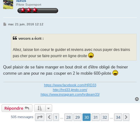
nDrick
Pilote Supersport
M
mar. 21 juin, 2016 12:12
e
s
s
vercors a écrit :
a
g
e
Allez, laisse ton coeur te guider et reviens avec nous payer des trains
pas cher pour se faire pourrir en ligne droite
Quel plaisir de se faire manger en bout droit et d'être obligé de freiner
comme un ane pour ne pas couper en 2 le mobile 600-pilote
https://www.facebook.com/HRD33
http://hrd33.jimdo.com/
https://www.instagram.com/hrdteam33/
Répondre
Page
30
sur
34
1
28
29
30
31
32
34
Précédente
Suiv
505 messages
…
…