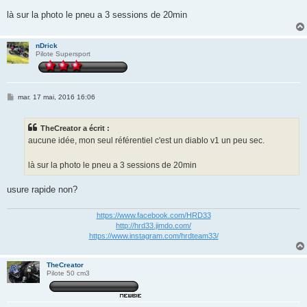
a
g
là sur la photo le pneu a 3 sessions de 20min
e
nDrick
Pilote Supersport
M
mar. 17 mai, 2016 16:06
e
s
s
TheCreator a écrit :
a
g
aucune idée, mon seul référentiel c'est un diablo v1 un peu sec.
e
là sur la photo le pneu a 3 sessions de 20min
usure rapide non?
https://www.facebook.com/HRD33
http://hrd33.jimdo.com/
https://www.instagram.com/hrdteam33/
TheCreator
Pilote 50 cm3