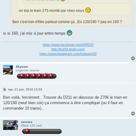
on top le train 275 monté par chez nous
Ben c'est loin d'être partout comme ça...En 120/190 ? pas en 160 ?
si si 160, j'ai mis à jour entre temps
https://www.facebook.com/HRD33
http://hrd33.jimdo.com/
https://www.instagram.com/hrdteam33/
Skysam
Légende vivante
M
mar. 21 juin, 2016 12:03
e
s
Ben voilà, forcément...Trouver du D211 en dessous de 270€ le train en
s
120/190 (neuf bien sûr) ça commence à être compliqué (ou il faut en
a
g
commander 10 trains)...
e
vercors
Pilote 125 cm3