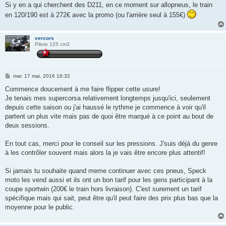
s
Si y en a qui cherchent des D211, en ce moment sur allopneus, le train
s
en 120/190 est à 272€ avec la promo (ou l'arrière seul à 155€)
a
g
e
vercors
Pilote 125 cm3
M
mar. 17 mai, 2016 16:32
e
s
Commence doucement à me faire flipper cette usure!
s
Je tenais mes supercorsa relativement longtemps jusqu'ici, seulement
a
g
depuis cette saison ou j'ai haussé le rythme je commence à voir qu'il
e
partent un plus vite mais pas de quoi être marqué à ce point au bout de
deux sessions.
En tout cas, merci pour le conseil sur les pressions. J'suis déjà du genre
à les contrôler souvent mais alors la je vais être encore plus attentif!
Si jamais tu souhaite quand meme continuer avec ces pneus, Speck
moto les vend aussi et ils ont un bon tarif pour les gens participant à la
coupe sportwin (200€ le train hors livraison). C'est surement un tarif
spécifique mais qui sait, peut être qu'il peut faire des prix plus bas que la
moyenne pour le public.