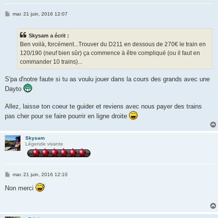
M
mar. 21 juin, 2016 12:07
e
s
s
Skysam a écrit :
a
g
Ben voilà, forcément...Trouver du D211 en dessous de 270€ le train en
e
120/190 (neuf bien sûr) ça commence à être compliqué (ou il faut en
commander 10 trains)...
S'pa d'notre faute si tu as voulu jouer dans la cours des grands avec une
Dayto
Allez, laisse ton coeur te guider et reviens avec nous payer des trains
pas cher pour se faire pourrir en ligne droite
Skysam
Légende vivante
M
mar. 21 juin, 2016 12:10
e
s
Non merci
s
a
g
e