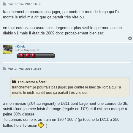
M
mar. 17 mai, 2016 16:08
e
s
franchement je pourrais pas juger, par contre le mec de l'orga qui l'a
s
monté le midi m'a dit que ça partait très vite oui.
a
g
e
en tout cas niveau usure c'est largement plus visible que mon ancien
diablo v1 mais il était de 2009 donc probablement bien sec
nDrick
Pilote Supersport
M
mar. 17 mai, 2016 16:15
e
s
s
TheCreator a écrit :
a
g
franchement je pourrais pas juger, par contre le mec de l'orga qui l'a
e
monté le midi m'a dit que ça partait très vite oui.
à mon niveau (2'04 au vigeant) le D211 tient largement une course de 3h,
suivit d'une journée loisir à stonge (régule en 1'07) et il est peu marqué à
peine 30% d'usure.
Tu connais son prix au train en 120 / 160 ? (je touche le D211 à 250
balles hors livraison
)