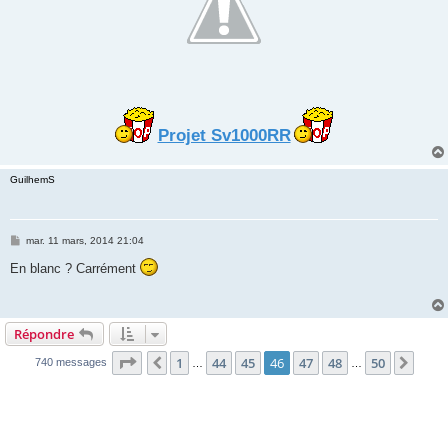
Projet Sv1000RR
GuilhemS
M
mar. 11 mars, 2014 21:04
e
s
En blanc ? Carrément
s
a
g
e
Répondre
Page
46
sur
50
1
44
45
46
47
48
50
Précédente
Suiv
740 messages
…
…