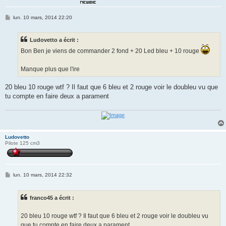
M
lun. 10 mars, 2014 22:20
e
s
s
Ludovetto a écrit :
a
g
Bon Ben je viens de commander 2 fond + 20 Led bleu + 10 rouge
e
Manque plus que l'ire
20 bleu 10 rouge wtf ? Il faut que 6 bleu et 2 rouge voir le doubleu vu que
tu compte en faire deux a parament
Ludovetto
Pilote 125 cm3
M
lun. 10 mars, 2014 22:32
e
s
s
franco45 a écrit :
a
g
e
20 bleu 10 rouge wtf ? Il faut que 6 bleu et 2 rouge voir le doubleu vu
que tu compte en faire deux a parament