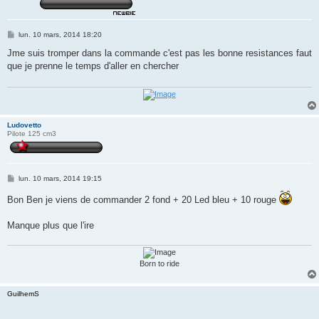
M
lun. 10 mars, 2014 18:20
e
s
Jme suis tromper dans la commande c'est pas les bonne resistances faut
s
que je prenne le temps d'aller en chercher
a
g
e
Ludovetto
Pilote 125 cm3
M
lun. 10 mars, 2014 19:15
e
s
Bon Ben je viens de commander 2 fond + 20 Led bleu + 10 rouge
s
a
g
Manque plus que l'ire
e
Born to ride
GuilhemS