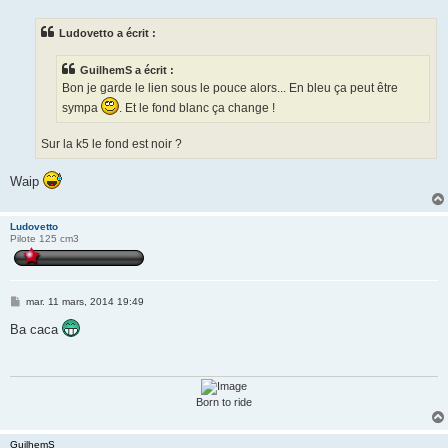
s
s
Ludovetto a écrit :
a
g
e
GuilhemS a écrit :
Bon je garde le lien sous le pouce alors... En bleu ça peut être
sympa
. Et le fond blanc ça change !
Sur la k5 le fond est noir ?
Waip
Ludovetto
Pilote 125 cm3
M
mar. 11 mars, 2014 19:49
e
s
Ba caca
s
a
g
e
Born to ride
GuilhemS