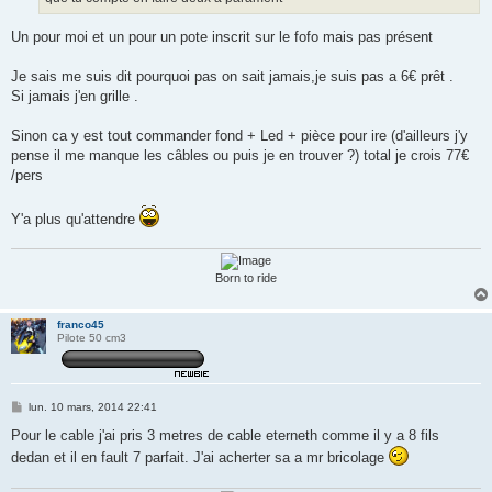
Un pour moi et un pour un pote inscrit sur le fofo mais pas présent
Je sais me suis dit pourquoi pas on sait jamais,je suis pas a 6€ prêt .
Si jamais j'en grille .
Sinon ca y est tout commander fond + Led + pièce pour ire (d'ailleurs j'y
pense il me manque les câbles ou puis je en trouver ?) total je crois 77€
/pers
Y'a plus qu'attendre
Born to ride
franco45
Pilote 50 cm3
M
lun. 10 mars, 2014 22:41
e
s
Pour le cable j'ai pris 3 metres de cable eterneth comme il y a 8 fils
s
dedan et il en fault 7 parfait. J'ai acherter sa a mr bricolage
a
g
e