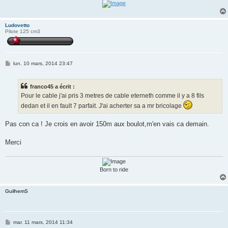
Ludovetto
Pilote 125 cm3
M
lun. 10 mars, 2014 23:47
e
s
s
franco45 a écrit :
a
g
Pour le cable j'ai pris 3 metres de cable eterneth comme il y a 8 fils
e
dedan et il en fault 7 parfait. J'ai acherter sa a mr bricolage
Pas con ca ! Je crois en avoir 150m aux boulot,m'en vais ca demain.
Merci
Born to ride
GuilhemS
M
mar. 11 mars, 2014 11:34
e