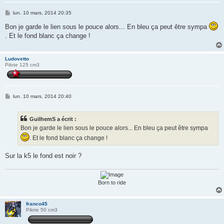
M
lun. 10 mars, 2014 20:35
e
s
Bon je garde le lien sous le pouce alors... En bleu ça peut être sympa
s
. Et le fond blanc ça change !
a
g
e
Ludovetto
Pilote 125 cm3
M
lun. 10 mars, 2014 20:40
e
s
s
GuilhemS a écrit :
a
g
Bon je garde le lien sous le pouce alors... En bleu ça peut être sympa
e
. Et le fond blanc ça change !
Sur la k5 le fond est noir ?
Born to ride
franco45
Pilote 50 cm3