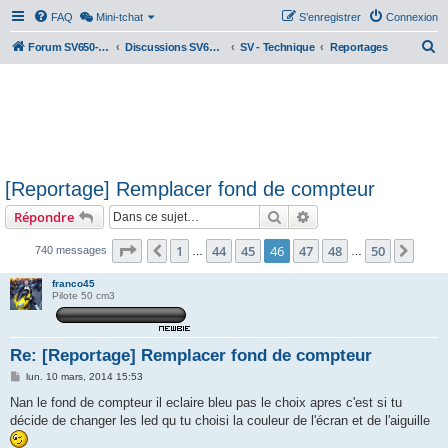
FAQ
Mini-tchat
S’enregistrer
Connexion
R
Forum SV650-SV1000
Discussions SV650 & SV1000 N/S
SV - Technique
Reportages
e
c
h
e
r
[Reportage] Remplacer fond de compteur
c
Rechercher
Recherche avancée
Répondre
h
e
Page
46
sur
50
1
44
45
46
47
48
50
Précédente
Suiv
740 messages
…
…
r
franco45
Pilote 50 cm3
Re: [Reportage] Remplacer fond de compteur
M
lun. 10 mars, 2014 15:53
e
s
Nan le fond de compteur il eclaire bleu pas le choix apres c'est si tu
s
décide de changer les led qu tu choisi la couleur de l'écran et de l'aiguille
a
g
e