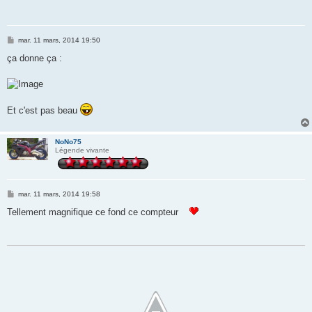
M
mar. 11 mars, 2014 19:50
e
s
ça donne ça :
s
a
g
e
Et c'est pas beau
NoNo75
Légende vivante
M
mar. 11 mars, 2014 19:58
e
s
Tellement magnifique ce fond ce compteur
s
a
g
e