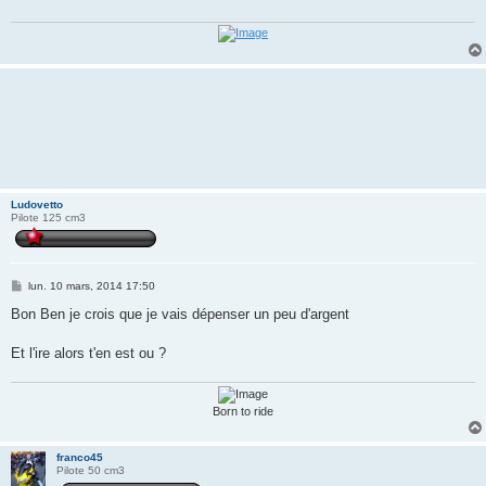
Ludovetto
Pilote 125 cm3
M
lun. 10 mars, 2014 17:50
e
s
Bon Ben je crois que je vais dépenser un peu d'argent
s
a
g
Et l'ire alors t'en est ou ?
e
Born to ride
franco45
Pilote 50 cm3