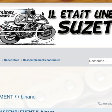
s
Rencontres
Rassemblements nationaux
MENT /!\ binano
cher
cherche avancée
711 messa