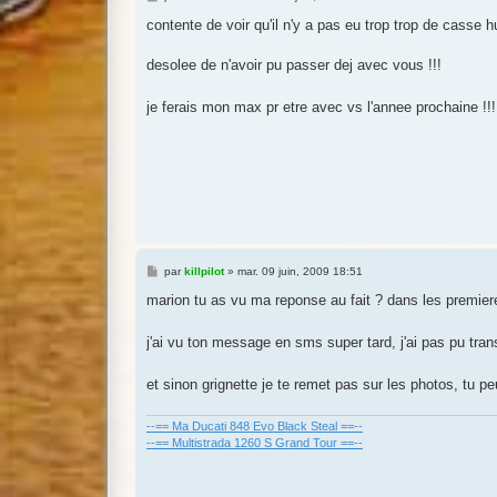
e
s
contente de voir qu'il n'y a pas eu trop trop de casse 
s
a
g
desolee de n'avoir pu passer dej avec vous !!!
e
je ferais mon max pr etre avec vs l'annee prochaine !!
M
par
killpilot
»
mar. 09 juin, 2009 18:51
e
s
marion tu as vu ma reponse au fait ? dans les premier
s
a
g
j'ai vu ton message en sms super tard, j'ai pas pu tra
e
et sinon grignette je te remet pas sur les photos, tu
--== Ma Ducati 848 Evo Black Steal ==--
--== Multistrada 1260 S Grand Tour ==--