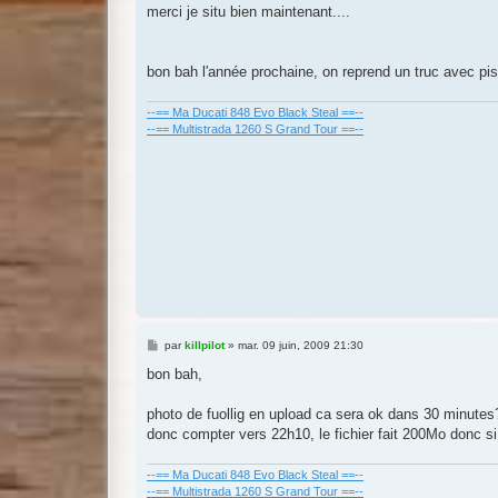
s
merci je situ bien maintenant....
s
a
g
e
bon bah l'année prochaine, on reprend un truc avec pisc
--== Ma Ducati 848 Evo Black Steal ==--
--== Multistrada 1260 S Grand Tour ==--
M
par
killpilot
»
mar. 09 juin, 2009 21:30
e
s
bon bah,
s
a
g
photo de fuollig en upload ca sera ok dans 30 minutes
e
donc compter vers 22h10, le fichier fait 200Mo donc si il
--== Ma Ducati 848 Evo Black Steal ==--
--== Multistrada 1260 S Grand Tour ==--