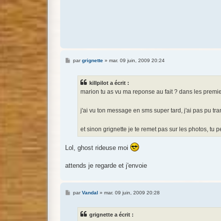
M
par
grignette
»
mar. 09 juin, 2009 20:24
e
s
s
killpilot a écrit :
a
g
marion tu as vu ma reponse au fait ? dans les premie
e
j'ai vu ton message en sms super tard, j'ai pas pu tr
et sinon grignette je te remet pas sur les photos, 
Lol, ghost rideuse moi
attends je regarde et j'envoie
M
par
Vandal
»
mar. 09 juin, 2009 20:28
e
s
s
grignette a écrit :
a