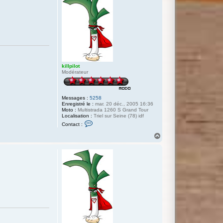
killpilot
Modérateur
Messages :
5258
Enregistré le :
mar. 20 déc., 2005 16:36
Moto :
Multistrada 1260 S Grand Tour
Localisation :
Triel sur Seine (78) idf
C
Contact :
o
n
H
t
a
a
u
c
t
t
e
r
k
i
l
l
p
i
l
o
t