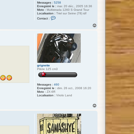
Messages :
5258
Enregistré le :
mar. 20 déc., 2005 16:36
Moto :
Multistrada 1260 S Grand Tour
Localisation :
Triel sur Seine (78) idf
C
Contact :
o
n
H
t
a
a
u
c
t
t
e
r
k
i
l
l
p
grignette
i
Pilote 125 cm3
l
o
t
e
Messages :
460
Enregistré le :
dim. 26 oct., 2008 16:20
Moto :
ZX-6R
Localisation :
Virolo Land
H
a
u
t