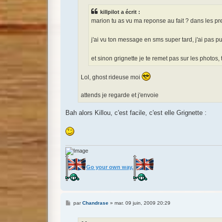
g
e
killpilot a écrit :
marion tu as vu ma reponse au fait ? dans les pr
j'ai vu ton message en sms super tard, j'ai pas p
et sinon grignette je te remet pas sur les phot
Lol, ghost rideuse moi
attends je regarde et j'envoie
Bah alors Killou, c'est facile, c'est elle Grignette :
Go your own way.
M
par
Chandrase
»
mar. 09 juin, 2009 20:29
e
s
s