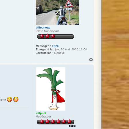
o
t
billounette
Pilote Supersport
Messages :
1626
Enregistré le :
jeu. 26 mai, 2005 16:04
Localisation :
Geneve
H
a
u
t
moire
killpilot
Modérateur