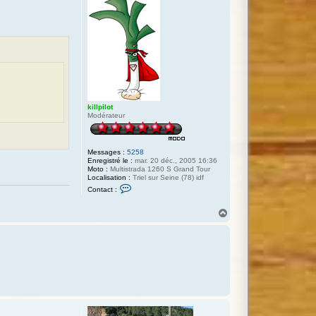
killpilot
Modérateur
Messages :
5258
Enregistré le :
mar. 20 déc., 2005 16:36
Moto :
Multistrada 1260 S Grand Tour
Localisation :
Triel sur Seine (78) idf
C
Contact :
o
n
t
H
a
a
c
u
t
t
e
r
k
i
l
l
p
i
l