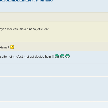
\ RASSEMBLEMENT /!\ binano
moyen mec et le moyen nana, et le lent.
exisme?
suite hein.. c'est moi qui decide hein !!