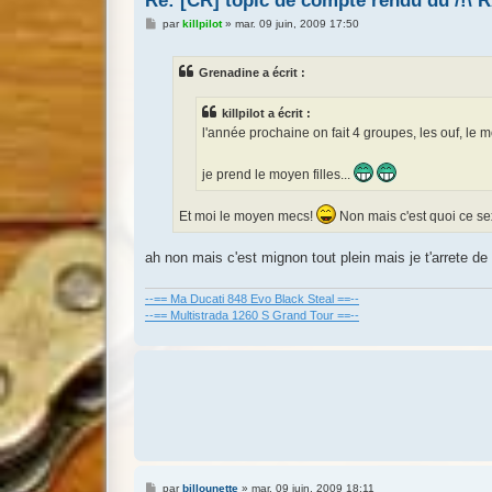
Re: [CR] topic de compte rendu du /!
M
par
killpilot
»
mar. 09 juin, 2009 17:50
e
s
s
Grenadine a écrit :
a
g
e
killpilot a écrit :
l'année prochaine on fait 4 groupes, les ouf, le 
je prend le moyen filles...
Et moi le moyen mecs!
Non mais c'est quoi ce s
ah non mais c'est mignon tout plein mais je t'arrete de 
--== Ma Ducati 848 Evo Black Steal ==--
--== Multistrada 1260 S Grand Tour ==--
M
par
billounette
»
mar. 09 juin, 2009 18:11