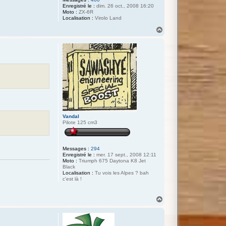
Enregistré le :
dim. 26 oct., 2008 16:20
Moto :
ZX-6R
Localisation :
Virolo Land
H
a
u
t
Vandal
Pilote 125 cm3
Messages :
294
Enregistré le :
mer. 17 sept., 2008 12:11
Moto :
Triumph 675 Daytona K8 Jet
Black
Localisation :
Tu vois les Alpes ? bah
c'est là !
H
a
u
t