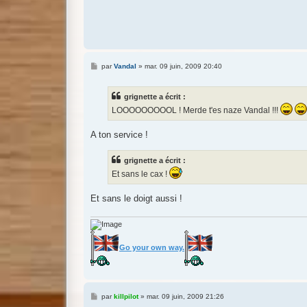
M
par
Vandal
»
mar. 09 juin, 2009 20:40
e
s
s
grignette a écrit :
a
g
LOOOOOOOOOL ! Merde t'es naze Vandal !!!
e
A ton service !
grignette a écrit :
Et sans le cax !
Et sans le doigt aussi !
Go your own way.
M
par
killpilot
»
mar. 09 juin, 2009 21:26
e