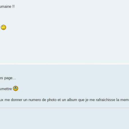
humaine !!
!
es page...
nsmettre
 peux me donner un numero de photo et un album que je me rafraichisse la me