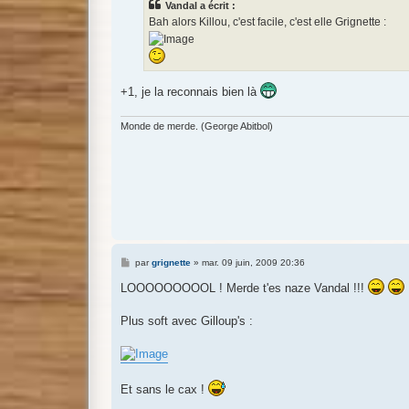
Vandal a écrit :
a
g
Bah alors Killou, c'est facile, c'est elle Grignette :
e
+1, je la reconnais bien là
Monde de merde. (George Abitbol)
M
par
grignette
»
mar. 09 juin, 2009 20:36
e
s
LOOOOOOOOOL ! Merde t'es naze Vandal !!!
s
a
g
Plus soft avec Gilloup's :
e
Et sans le cax !