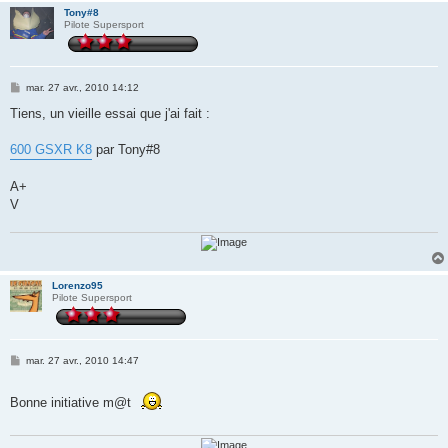
Tony#8
Pilote Supersport
M
mar. 27 avr., 2010 14:12
e
s
Tiens, un vieille essai que j'ai fait :
s
a
g
600 GSXR K8
par Tony#8
e
A+
V
Lorenzo95
Pilote Supersport
M
mar. 27 avr., 2010 14:47
e
s
s
Bonne initiative m@t
a
g
e