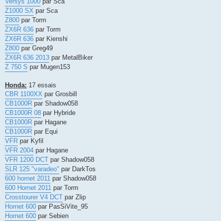
Versys 1000
par Sca
Z1000 SX
par Sca
Z800
par Torm
ZX6R 636
par Torm
ZX6R 636
par Kienshi
Z800
par Greg49
ZX6R 636 2013
par MetalBiker
Z 750 S
par Mugen153
Honda:
17 essais
CBR 1100XX
par Grosbill
CB1000R
par Shadow058
CB1000R 08
par Hybride
CB1000R
par Hagane
CB1000R
par Equi
VFR
par Kyfil
VFR 2004
par Hagane
VFR 1200 DCT
par Shadow058
SLR 125 "varadeo"
par DarkTos
600 hornet 2011
par Shadow058
600 Hornet 2011
par Torm
Crosstourer V4 DCT
par Zlip
Hornet 600
par PasSiVite_95
Hornet 600
par Sebien