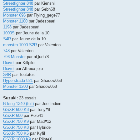
Streetfighter 848
par Kienshi
Streetfighter 848
par Sebh68
Monster 696
par Flying_gege77
Monster 1100
par Jadespearl
1198
par Jadespearl
1000S
par Jeune de la 10
S4R
par Jeune de la 10
monstro 1000 S2R
par Valenton
748
par Valenton
796 Monster
par aQuel78
Diavel
par Killpilot
Diavel
par Affreux-jojo
S4R
par Teutates
Hyperstrada 821
par Shadow058
Monster 1200
par Shadow058
Suzuki:
23 essais
B-king 1340 (full)
par Joe.lindien
GSXR 600 K8
par Tony#8
GSXR 600
par Polo41
GSXR 750 K9
par Mad#12
GSXR 750 K8
par Hybride
GSXR 750 K5
par Kyfil
GSXR 1000 K9
par PiloteX