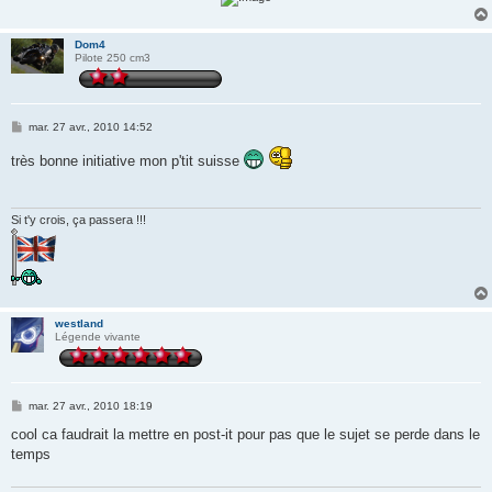
Dom4
Pilote 250 cm3
M
mar. 27 avr., 2010 14:52
e
s
très bonne initiative mon p'tit suisse
s
a
g
e
Si t'y crois, ça passera !!!
westland
Légende vivante
M
mar. 27 avr., 2010 18:19
e
s
cool ca faudrait la mettre en post-it pour pas que le sujet se perde dans le
s
temps
a
g
e