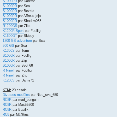
S1000RR
par Darktos
S1000RR
par Sca
S1000RR
par Bezeld
S1000RR
par Affreux-jojo
S1000RR
par Shadow058
R1200GS
par Zlip
K1200R Sport
par Fuollig
K1600GT
par Skippy
1200 GS adventure
par Sca
800 GS
par Sca
K1300S
par Torm
S1000R
par Fuollig
S1000R
par Zlip
S1000R
par Sebh68
R NineT
par Fuollig
R NineT
par Zlip
K1200S
par Dante71
KTM:
20 essais
Diverses modèles
par Nico_svs_650
RC8R
par mad_penguin
RC8R
par Max55500
RC8R
par Basilik
RC8
par M@ttius