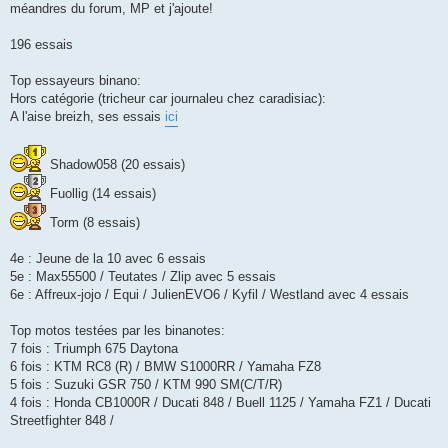
méandres du forum, MP et j'ajoute!
196 essais
Top essayeurs binano:
Hors catégorie (tricheur car journaleu chez caradisiac):
A l'aise breizh, ses essais
ici
Shadow058 (20 essais)
Fuollig (14 essais)
Torm (8 essais)
4e : Jeune de la 10 avec 6 essais
5e : Max55500 / Teutates / Zlip avec 5 essais
6e : Affreux-jojo / Equi / JulienEVO6 / Kyfil / Westland avec 4 essais
Top motos testées par les binanotes:
7 fois : Triumph 675 Daytona
6 fois : KTM RC8 (R) / BMW S1000RR / Yamaha FZ8
5 fois : Suzuki GSR 750 / KTM 990 SM(C/T/R)
4 fois : Honda CB1000R / Ducati 848 / Buell 1125 / Yamaha FZ1 / Ducati
Streetfighter 848 /