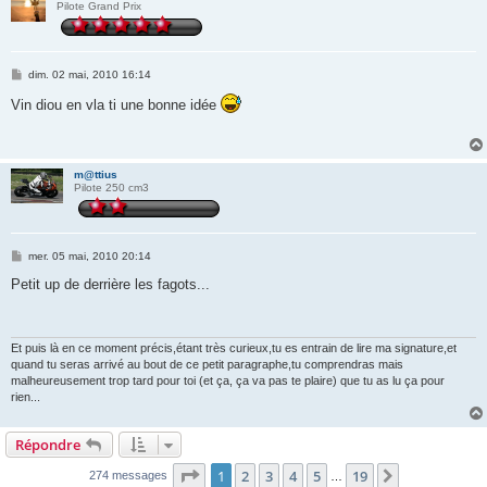
Pilote Grand Prix
M
dim. 02 mai, 2010 16:14
e
s
Vin diou en vla ti une bonne idée
s
a
g
e
m@ttius
Pilote 250 cm3
M
mer. 05 mai, 2010 20:14
e
s
Petit up de derrière les fagots...
s
a
g
e
Et puis là en ce moment précis,étant très curieux,tu es entrain de lire ma signature,et
quand tu seras arrivé au bout de ce petit paragraphe,tu comprendras mais
malheureusement trop tard pour toi (et ça, ça va pas te plaire) que tu as lu ça pour
rien...
Répondre
Page
1
sur
19
1
2
3
4
5
19
Suivante
274 messages
…