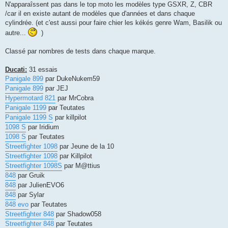
N'apparaîssent pas dans le top moto les modèles type GSXR, Z, CBR
/car il en existe autant de modèles que d'années et dans chaque
cylindrée. (et c'est aussi pour faire chier les kékés genre Wam, Basilik ou
autre...
)
Classé par nombres de tests dans chaque marque.
Ducati:
31 essais
Panigale 899
par DukeNukem59
Panigale 899
par JEJ
Hypermotard 821
par MrCobra
Panigale 1199
par Teutates
Panigale 1199 S
par killpilot
1098 S
par Iridium
1098 S
par Teutates
Streetfighter 1098
par Jeune de la 10
Streetfighter 1098
par Killpilot
Streetfighter 1098S
par M@ttius
848
par Gruik
848
par JulienEVO6
848
par Sylar
848 evo
par Teutates
Streetfighter 848
par Shadow058
Streetfighter 848
par Teutates