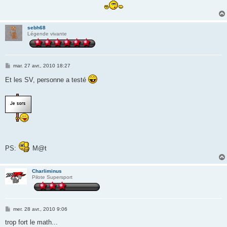
sebh68
Légende vivante
M
mar. 27 avr., 2010 18:27
e
s
Et les SV, personne a testé
s
a
g
e
PS:
M@t
Charliminus
Pilote Supersport
M
mer. 28 avr., 2010 9:06
e
s
trop fort le math...
s