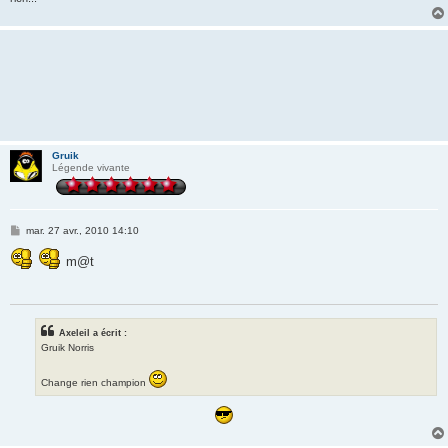
Gruik
Légende vivante
M
mar. 27 avr., 2010 14:10
e
s
m@t
s
a
g
e
Axeleil a écrit :
Gruik Norris
Change rien champion