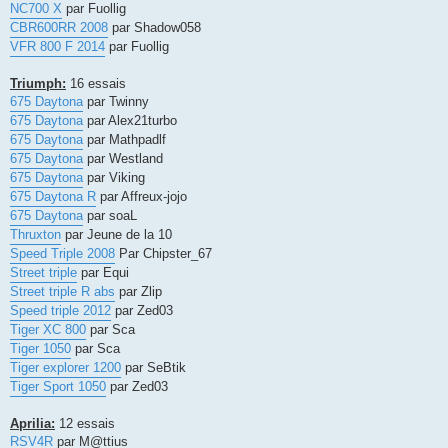
NC700 X
par Fuollig
CBR600RR 2008
par Shadow058
VFR 800 F 2014
par Fuollig
Triumph:
16 essais
675 Daytona
par Twinny
675 Daytona
par Alex21turbo
675 Daytona
par Mathpadlf
675 Daytona
par Westland
675 Daytona
par Viking
675 Daytona R
par Affreux-jojo
675 Daytona
par soaL
Thruxton
par Jeune de la 10
Speed Triple 2008
Par Chipster_67
Street triple
par Equi
Street triple R abs
par Zlip
Speed triple 2012
par Zed03
Tiger XC 800
par Sca
Tiger 1050
par Sca
Tiger explorer 1200
par SeBtik
Tiger Sport 1050
par Zed03
Aprilia:
12 essais
RSV4R
par M@ttius