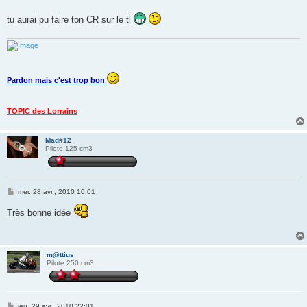
a
g
tu aurai pu faire ton CR sur le tl
e
Pardon mais c'est trop bon
TOPIC des Lorrains
Mad#12
Pilote 125 cm3
M
mer. 28 avr., 2010 10:01
e
s
Très bonne idée
s
a
g
e
m@ttius
Pilote 250 cm3
M
jeu. 29 avr., 2010 22:01