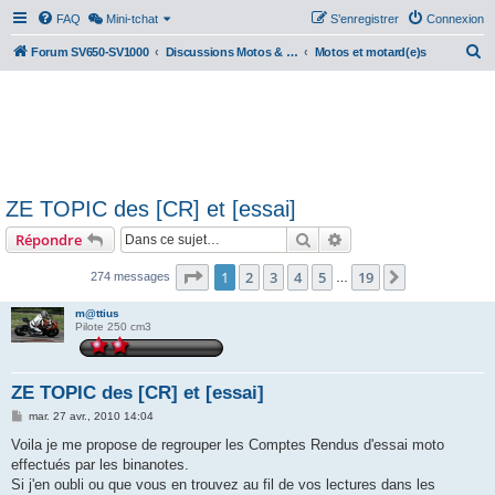
FAQ
Mini-tchat
S’enregistrer
Connexion
R
Forum SV650-SV1000
Discussions Motos & Motard(e)s
Motos et motard(e)s
e
c
h
e
r
ZE TOPIC des [CR] et [essai]
c
Rechercher
Recherche avancée
Répondre
h
e
Page
1
sur
19
1
2
3
4
5
19
Suivante
274 messages
…
r
m@ttius
Pilote 250 cm3
ZE TOPIC des [CR] et [essai]
M
mar. 27 avr., 2010 14:04
e
s
Voila je me propose de regrouper les Comptes Rendus d'essai moto
s
effectués par les binanotes.
a
g
Si j'en oubli ou que vous en trouvez au fil de vos lectures dans les
e