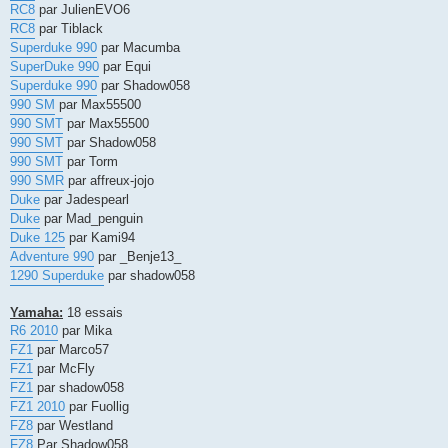
RC8
par JulienEVO6
RC8
par Tiblack
Superduke 990
par Macumba
SuperDuke 990
par Equi
Superduke 990
par Shadow058
990 SM
par Max55500
990 SMT
par Max55500
990 SMT
par Shadow058
990 SMT
par Torm
990 SMR
par affreux-jojo
Duke
par Jadespearl
Duke
par Mad_penguin
Duke 125
par Kami94
Adventure 990
par _Benje13_
1290 Superduke
par shadow058
Yamaha:
18 essais
R6 2010
par Mika
FZ1
par Marco57
FZ1
par McFly
FZ1
par shadow058
FZ1 2010
par Fuollig
FZ8
par Westland
FZ8
Par Shadow058