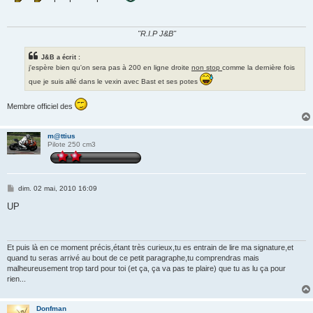
a
g
e
"R.I.P J&B"
J&B a écrit :
j'espère bien qu'on sera pas à 200 en ligne droite
non stop
comme la dernière fois
que je suis allé dans le vexin avec Bast et ses potes
Membre officiel des
m@ttius
Pilote 250 cm3
M
dim. 02 mai, 2010 16:09
e
s
UP
s
a
g
e
Et puis là en ce moment précis,étant très curieux,tu es entrain de lire ma signature,et
quand tu seras arrivé au bout de ce petit paragraphe,tu comprendras mais
malheureusement trop tard pour toi (et ça, ça va pas te plaire) que tu as lu ça pour
rien...
Donfman