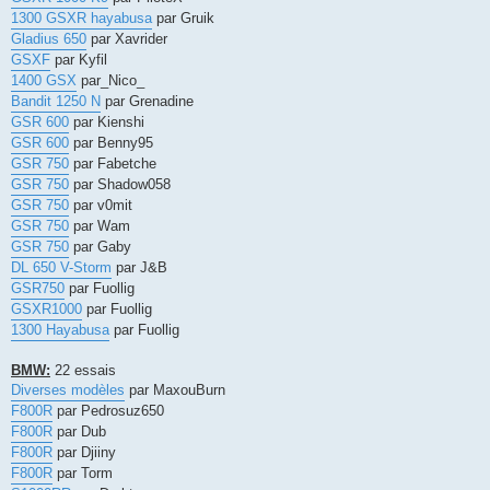
1300 GSXR hayabusa
par Gruik
Gladius 650
par Xavrider
GSXF
par Kyfil
1400 GSX
par_Nico_
Bandit 1250 N
par Grenadine
GSR 600
par Kienshi
GSR 600
par Benny95
GSR 750
par Fabetche
GSR 750
par Shadow058
GSR 750
par v0mit
GSR 750
par Wam
GSR 750
par Gaby
DL 650 V-Storm
par J&B
GSR750
par Fuollig
GSXR1000
par Fuollig
1300 Hayabusa
par Fuollig
BMW:
22 essais
Diverses modèles
par MaxouBurn
F800R
par Pedrosuz650
F800R
par Dub
F800R
par Djiiny
F800R
par Torm