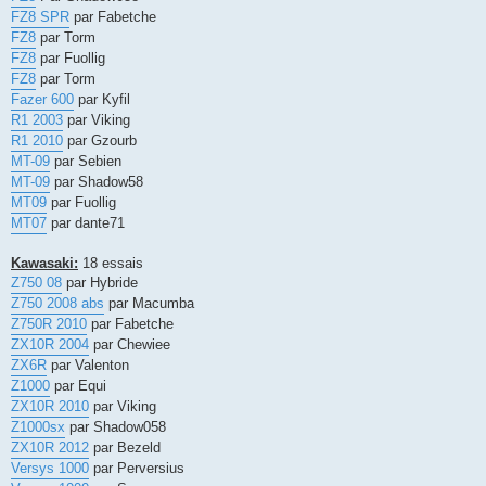
FZ8 SPR
par Fabetche
FZ8
par Torm
FZ8
par Fuollig
FZ8
par Torm
Fazer 600
par Kyfil
R1 2003
par Viking
R1 2010
par Gzourb
MT-09
par Sebien
MT-09
par Shadow58
MT09
par Fuollig
MT07
par dante71
Kawasaki:
18 essais
Z750 08
par Hybride
Z750 2008 abs
par Macumba
Z750R 2010
par Fabetche
ZX10R 2004
par Chewiee
ZX6R
par Valenton
Z1000
par Equi
ZX10R 2010
par Viking
Z1000sx
par Shadow058
ZX10R 2012
par Bezeld
Versys 1000
par Perversius