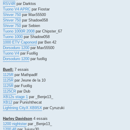
RSV4R
par Darktos
Tuono V4 APRC
par Fiostar
Shiver 750
par Max55500
Shiver 750
par Shadow058
Shiver 750
par Sebien
Tuono 1000R 2008
par Chipster_67
Tuono 1000
par Shadow058
1000 ETV Caponord
par Ben 42
Dorsoduro 1200
par Max55500
Tuono V4
par Fuollig
Dorsoduro 1200
par fuollig
Buell:
7 essais
1125R
par Mathpadlf
1125R
par Jeune de la 10
1125R
par Fuollig
1125CR
par Dub
XB12s stage 1
par _Benje13_
XB12
par Punishthecat
Lightning CityX XB9SX
par Cyruzuki
Harley Davidson
4 essais
1200 nightster
par _Benje13_
1200 48
par Jujusv30