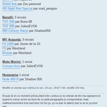
Street bob
par Zeu perenoel
HD Night Rod Special
par mad_penguin
Benelli:
3 essais
TNT 899
par Boris-68
TNT 899
par JulienEVO6
899 Century Racer
par Shadow058
MV Augusta:
3 essais
F4 1000
par Jeune de la 10
F3
par Westland
Brutale
par Westland
Moto Morini:
1 essai
Corsaro Avio
par JulienEVO6
Husqvarna
1 essai
Nude 900 R
par Shadow 058
Modifié en dernier par
m@ttius
le ven. 24 avr., 2015 7:46, modifié 225 fois.
Et puis là en ce moment précis,étant très curieux,tu es entrain de lire ma signature,et
quand tu seras arrivé au bout de ce petit paragraphe,tu comprendras mais
malheureusement trop tard pour toi (et ça, ça va pas te plaire) que tu as lu ça pour
rien...