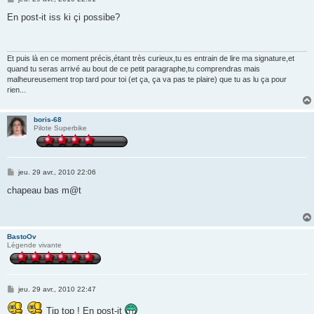
e
s
En post-it iss ki çi possibe?
s
a
g
e
Et puis là en ce moment précis,étant très curieux,tu es entrain de lire ma signature,et
quand tu seras arrivé au bout de ce petit paragraphe,tu comprendras mais
malheureusement trop tard pour toi (et ça, ça va pas te plaire) que tu as lu ça pour
rien...
boris-68
Pilote Superbike
M
jeu. 29 avr., 2010 22:06
e
s
chapeau bas m@t
s
a
g
e
BastoOv
Légende vivante
M
jeu. 29 avr., 2010 22:47
e
s
Tip top ! En post-it
s