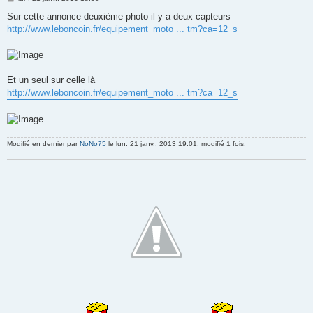
e
s
Sur cette annonce deuxième photo il y a deux capteurs
s
http://www.leboncoin.fr/equipement_moto ... tm?ca=12_s
a
g
e
Et un seul sur celle là
http://www.leboncoin.fr/equipement_moto ... tm?ca=12_s
Modifié en dernier par
NoNo75
le lun. 21 janv., 2013 19:01, modifié 1 fois.