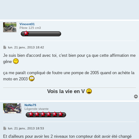
Vincent31
Pilote 125 cm3
M
lun. 21 janv., 2013 18:42
e
s
Je suis bien d'accord avec toi, c'est bien pour ça que cette affirmation me
s
gêne
a
g
e
ça me paraît compliqué de foutre une pompe de 2005 quand on achète la
moto en 2003
Vois la vie en V
NoNo75
Légende vivante
M
lun. 21 janv., 2013 18:53
e
s
Et d'ailleurs pour avoir les 2 niveaux ton compteur doit avoir été changé