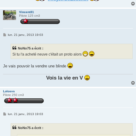
Vincent31
Pilote 125 cm3
M
lun. 21 janv., 2013 19:03
e
s
s
NoNo75 a écrit :
a
g
Si tu l'a acheté neuve c'était un proto alors
e
Je vais pouvoir la vendre une blinde
Vois la vie en V
Lolosvs
Pilote 250 cm3
M
lun. 21 janv., 2013 19:03
e
s
s
NoNo75 a écrit :
a
g
e