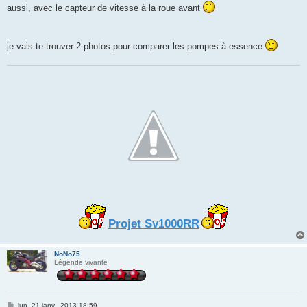
s
aussi, avec le capteur de vitesse à la roue avant
a
g
e
je vais te trouver 2 photos pour comparer les pompes à essence
Projet Sv1000RR
NoNo75
Légende vivante
M
lun. 21 janv., 2013 18:59