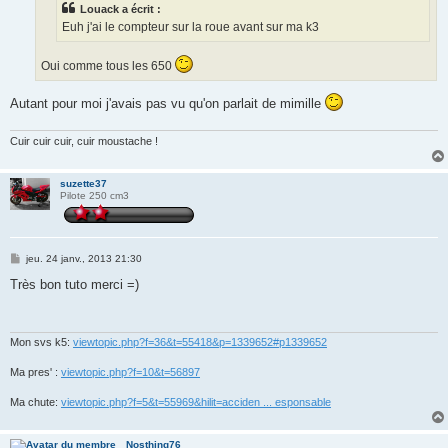
Louack a écrit :
Euh j'ai le compteur sur la roue avant sur ma k3
Oui comme tous les 650
Autant pour moi j'avais pas vu qu'on parlait de mimille
Cuir cuir cuir, cuir moustache !
suzette37
Pilote 250 cm3
M
jeu. 24 janv., 2013 21:30
e
s
Très bon tuto merci =)
s
a
g
e
Mon svs k5:
viewtopic.php?f=36&t=55418&p=1339652#p1339652
Ma pres' :
viewtopic.php?f=10&t=56897
Ma chute:
viewtopic.php?f=5&t=55969&hilit=acciden ... esponsable
Nosthing76