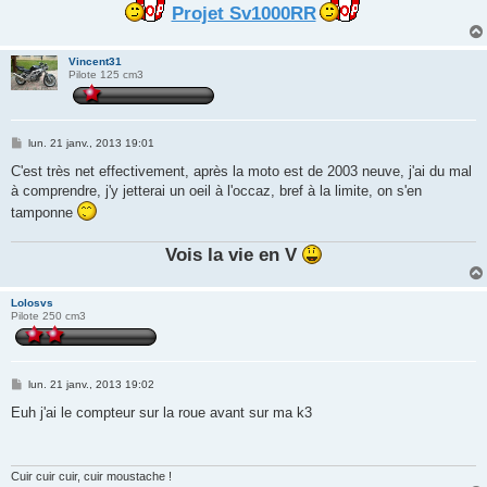
Projet Sv1000RR
Vincent31
Pilote 125 cm3
M
lun. 21 janv., 2013 19:01
e
s
C'est très net effectivement, après la moto est de 2003 neuve, j'ai du mal
s
à comprendre, j'y jetterai un oeil à l'occaz, bref à la limite, on s'en
a
g
tamponne
e
Vois la vie en V
Lolosvs
Pilote 250 cm3
M
lun. 21 janv., 2013 19:02
e
s
Euh j'ai le compteur sur la roue avant sur ma k3
s
a
g
e
Cuir cuir cuir, cuir moustache !