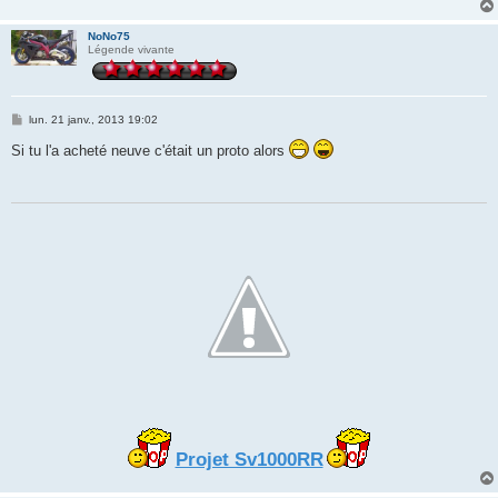
NoNo75
Légende vivante
M
lun. 21 janv., 2013 19:02
e
s
Si tu l'a acheté neuve c'était un proto alors
s
a
g
e
Projet Sv1000RR