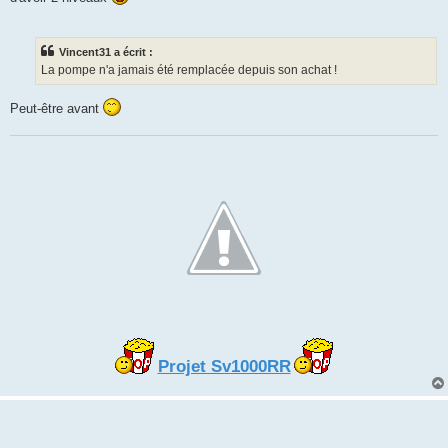
g
e
Vincent31 a écrit :
La pompe n'a jamais été remplacée depuis son achat !
Peut-être avant
Projet Sv1000RR