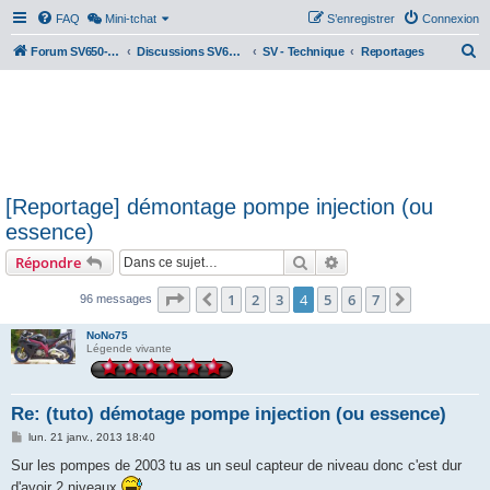
FAQ
Mini-tchat
S’enregistrer
Connexion
R
Forum SV650-SV1000
Discussions SV650 & SV1000 N/S
SV - Technique
Reportages
e
c
h
e
r
[Reportage] démontage pompe injection (ou
c
essence)
h
Rechercher
Recherche avancée
Répondre
e
r
Page
4
sur
7
1
2
3
4
5
6
7
Précédente
Suivante
96 messages
NoNo75
Légende vivante
Re: (tuto) démotage pompe injection (ou essence)
M
lun. 21 janv., 2013 18:40
e
s
Sur les pompes de 2003 tu as un seul capteur de niveau donc c'est dur
s
d'avoir 2 niveaux
a