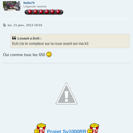
NoNo75
Légende vivante
M
lun. 21 janv., 2013 19:03
e
s
s
Louack a écrit :
a
g
Euh j'ai le compteur sur la roue avant sur ma k3
e
Oui comme tous les 650
Projet Sv1000RR