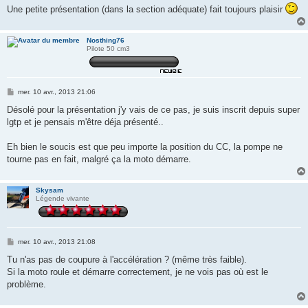
Une petite présentation (dans la section adéquate) fait toujours plaisir
Nosthing76
Pilote 50 cm3
M
mer. 10 avr., 2013 21:06
e
s
Désolé pour la présentation j'y vais de ce pas, je suis inscrit depuis super
s
lgtp et je pensais m'être déja présenté..
a
g
e
Eh bien le soucis est que peu importe la position du CC, la pompe ne
tourne pas en fait, malgré ça la moto démarre.
Skysam
Légende vivante
M
mer. 10 avr., 2013 21:08
e
s
Tu n'as pas de coupure à l'accélération ? (même très faible).
s
Si la moto roule et démarre correctement, je ne vois pas où est le
a
g
problème.
e