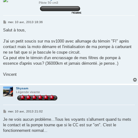
Pilote 50 cm3
M
mer. 10 avr., 2013 18:36
e
s
Salut à tous,
s
a
g
J'ai un petit soucis sur ma sv1000 avec allumage du témoin "FI" après
e
contact mais la moto démarre et l'initialisation de ma pompe à carburant
ne se fait que si je bascule le coupe circuit.
Ca peut etre le témoin d'un encrassage de mes filtres de pompe à
essence d'après vous? (36000km et jamais démonté..je pense..)
Vincent
Skysam
Légende vivante
M
mer. 10 avr., 2013 21:02
e
s
Je ne vois aucun problème...Tous les voyants s'allument quand tu mets
s
le contact et la pompe tourne que si le CC est sur "on". C'est le
a
g
fonctionnement normal...
e