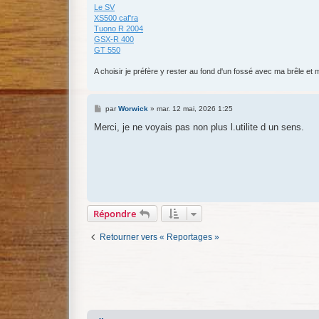
Le SV
XS500 caf'ra
Tuono R 2004
GSX-R 400
GT 550
A choisir je préfère y rester au fond d'un fossé avec ma brêle et m
M
par
Worwick
»
mar. 12 mai, 2026 1:25
e
s
Merci, je ne voyais pas non plus l.utilite d un sens.
s
a
g
e
Répondre
Retourner vers « Reportages »