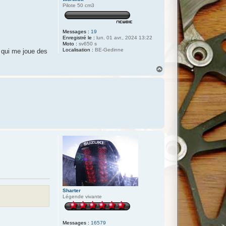
Pilote 50 cm3
Messages :
19
Enregistré le :
lun. 01 avr., 2024 13:22
Moto :
sv650 s
Localisation :
BE-Gedinne
s qui me joue des
H
a
u
t
Sharter
Légende vivante
Messages :
16579