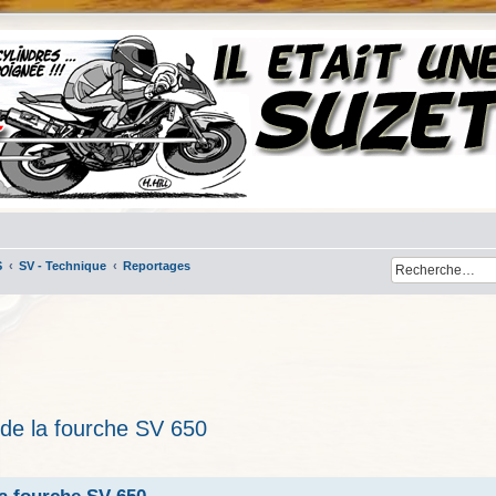
S
SV - Technique
Reportages
e la fourche SV 650
her
cherche avancée