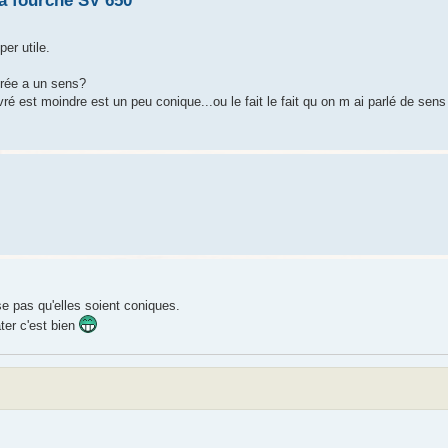
 fourche SV 650
er utile.
vrée a un sens?
uivré est moindre est un peu conique...ou le fait le fait qu on m ai parlé de sen
e pas qu'elles soient coniques.
ter c'est bien