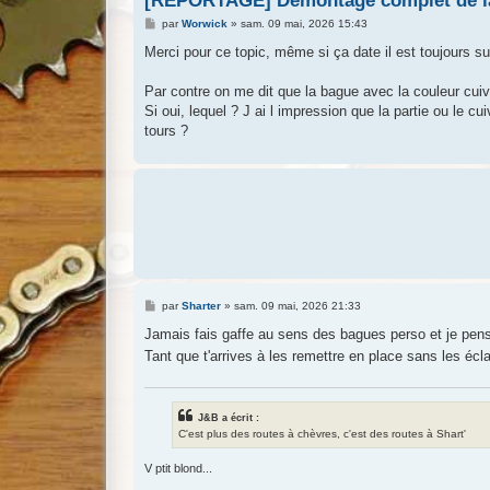
[REPORTAGE] Démontage complet de la
M
par
Worwick
»
sam. 09 mai, 2026 15:43
e
s
Merci pour ce topic, même si ça date il est toujours sup
s
a
g
Par contre on me dit que la bague avec la couleur cui
e
Si oui, lequel ? J ai l impression que la partie ou le c
tours ?
M
par
Sharter
»
sam. 09 mai, 2026 21:33
e
s
Jamais fais gaffe au sens des bagues perso et je pens
s
Tant que t'arrives à les remettre en place sans les écla
a
g
e
J&B a écrit :
C'est plus des routes à chèvres, c'est des routes à Shart'
V ptit blond...