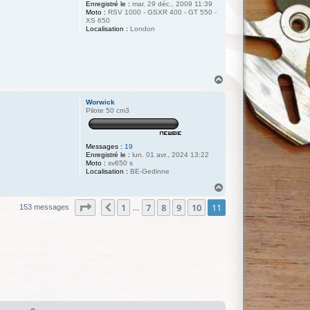
Enregistré le :
mar. 29 déc., 2009 11:39
Moto :
RSV 1000 - GSXR 400 - GT 550 -
XS 650
Localisation :
London
H
a
u
Worwick
t
Pilote 50 cm3
Messages :
19
Enregistré le :
lun. 01 avr., 2024 13:22
Moto :
sv650 s
Localisation :
BE-Gedinne
H
a
Page
11
sur
11
1
7
8
9
10
11
u
Précédente
153 messages
…
t