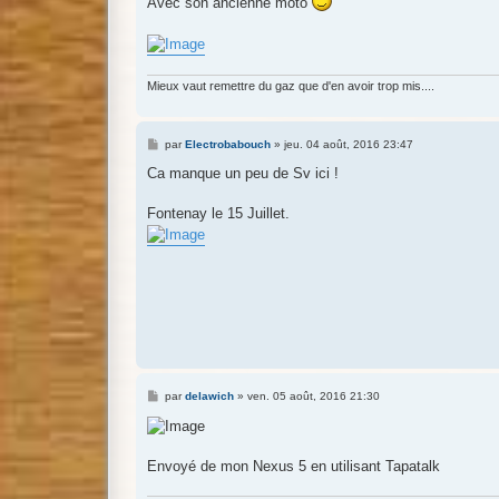
Avec son ancienne moto
s
a
g
e
Mieux vaut remettre du gaz que d'en avoir trop mis....
M
par
Electrobabouch
»
jeu. 04 août, 2016 23:47
e
s
Ca manque un peu de Sv ici !
s
a
g
Fontenay le 15 Juillet.
e
M
par
delawich
»
ven. 05 août, 2016 21:30
e
s
s
a
g
Envoyé de mon Nexus 5 en utilisant Tapatalk
e