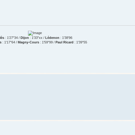
lès
: 1'27"34 /
Dijon
: 1'33"xx /
Lédenon
: 1'38'96
s
: 1'17"64 /
Magny-Cours
: 1'59"99 /
Paul Ricard
: 1'39"55