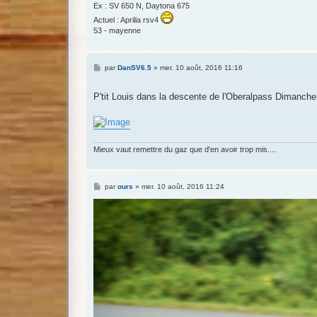
Ex : SV 650 N, Daytona 675
Actuel : Aprilia rsv4
53 - mayenne
M
par
DanSV6.5
»
mer. 10 août, 2016 11:16
e
s
s
P'tit Louis dans la descente de l'Oberalpass Dimanch
a
g
e
Mieux vaut remettre du gaz que d'en avoir trop mis....
M
par
ours
»
mer. 10 août, 2016 11:24
e
s
s
a
g
e