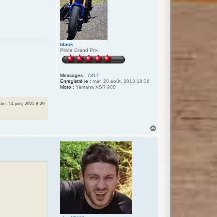
black
Pilote Grand Prix
Messages :
7317
Enregistré le :
mar. 20 août, 2013 18:36
Moto :
Yamaha XSR 900
am. 14 juin, 2025 8:29
H
a
u
t