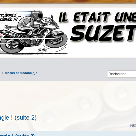
s
Motos et motard(e)s
le ! (suite 2)
her
cherche avancée
145