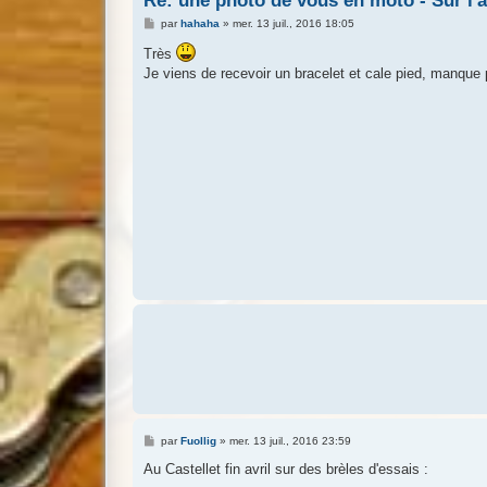
Re: une photo de vous en moto - Sur l'an
M
par
hahaha
»
mer. 13 juil., 2016 18:05
e
s
Très
s
Je viens de recevoir un bracelet et cale pied, manque pl
a
g
e
M
par
Fuollig
»
mer. 13 juil., 2016 23:59
e
s
Au Castellet fin avril sur des brèles d'essais :
s