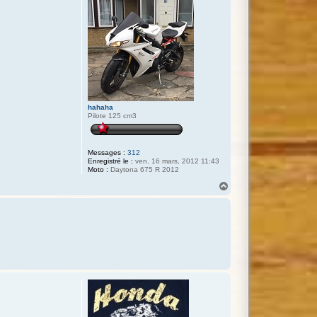
hahaha
Pilote 125 cm3
Messages :
312
Enregistré le :
ven. 16 mars, 2012 11:43
Moto :
Daytona 675 R 2012
H
a
u
t