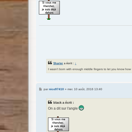
g
e
Sharter
a écrit :
↑
I wasn't born with enough middle fingers to let you know how
M
par
nico97410
»
mer. 10 août, 2016 13:40
e
s
s
black a écrit :
a
g
On a dit sur l'angle
e