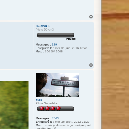
H
a
u
DanSV6.5
t
Pilote 50 cm3
Messages :
129
Enregistré le :
mer. 01 juin, 2016 13:46
Moto :
650 SV 2008
H
a
u
t
ours
Pilote Superbike
Messages :
4543
Enregistré le :
mer. 26 sept., 2012 21:29
Moto :
ouais je dois avoir ça quelque part
Localisation :
là