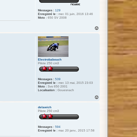
Messages :
129
Enregistré le :
mer. 01 juin, 2016 13:46
Moto :
650 SV 2008
H
a
u
t
Electrobabouch
Pilote 250 cm3
Messages :
539
Enregistré le :
mer. 13 mai, 2015 23:03
Moto :
Svs 650 2001
Localisation :
Gouesnach
H
a
u
delawich
t
Pilote 250 cm3
Messages :
594
Enregistré le :
mar. 20 janv., 2015 17:58