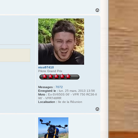
H
a
u
t
nico97410
Pilote Grand Prix
Messages :
7072
Enregistré le :
lun. 25 mars, 2013 13:56
Moto :
Ex-SV650S 06' - VFR 750 RC36-II
96' - VFR748RR
Localisation :
Ile de la Réunion
H
a
u
t