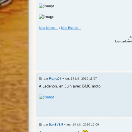
a
g
e
Mes Motos !!!
/
Mes Essais !!!
A
Lurcy-Lévi
M
par
Frantz04
»
jeu. 14 juil., 2016 11:57
e
s
A Ledenon, en Juin avec BMC moto.
s
a
g
e
M
par
DanSV6.5
»
jeu. 14 juil., 2016 12:00
e
s