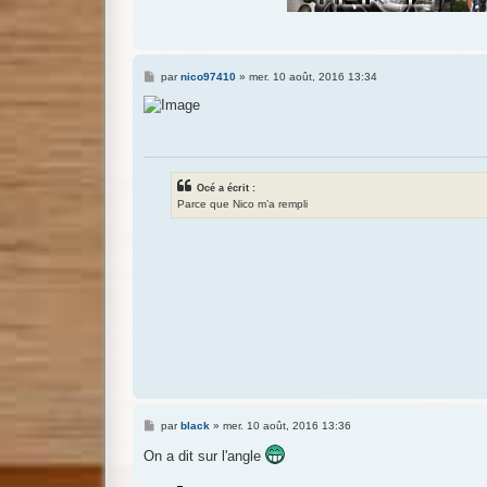
M
par
nico97410
»
mer. 10 août, 2016 13:34
e
s
s
a
g
e
Océ a écrit :
Parce que Nico m’a rempli
M
par
black
»
mer. 10 août, 2016 13:36
e
s
On a dit sur l'angle
s
a