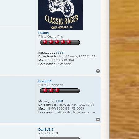
Fuollig
Pilote Grand Prix
Messages :
7774
Enregistré le :
lun. 12 mars, 2007 21:01
Moto :
VFR 750 - RC36-II
Localisation :
Grenoble
H
a
u
Frantz04
t
Pilote Supersport
Messages :
1158
Enregistré le :
sam. 29 nov., 2014 9:24
Moto :
BMW 1250 GS, R1 2005
Localisation :
Alpes de Haute Provence
H
a
u
DanSV6.5
t
Pilote 50 cm3