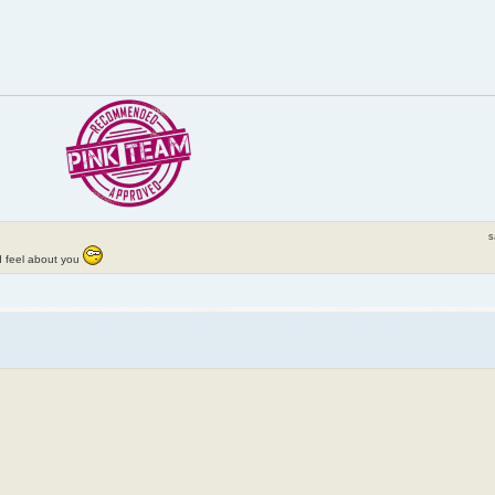
s
 I feel about you