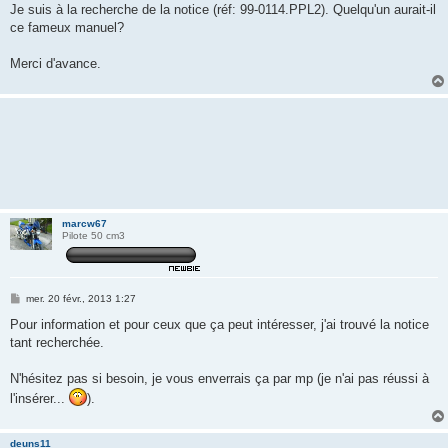
Je suis à la recherche de la notice (réf: 99-0114.PPL2). Quelqu'un aurait-il
ce fameux manuel?
Merci d'avance.
marcw67
Pilote 50 cm3
M
mer. 20 févr., 2013 1:27
e
s
Pour information et pour ceux que ça peut intéresser, j'ai trouvé la notice
s
tant recherchée.
a
g
e
N'hésitez pas si besoin, je vous enverrais ça par mp (je n'ai pas réussi à
l'insérer...
).
deuns11