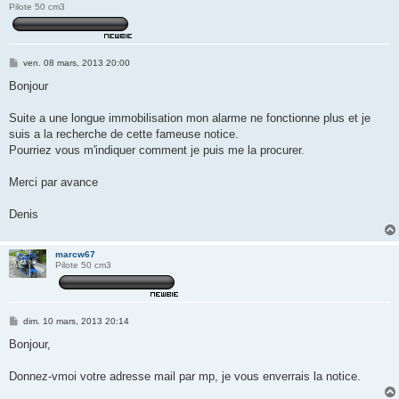
Pilote 50 cm3
M
ven. 08 mars, 2013 20:00
e
s
Bonjour
s
a
g
Suite a une longue immobilisation mon alarme ne fonctionne plus et je
e
suis a la recherche de cette fameuse notice.
Pourriez vous m'indiquer comment je puis me la procurer.
Merci par avance
Denis
marcw67
Pilote 50 cm3
M
dim. 10 mars, 2013 20:14
e
s
Bonjour,
s
a
g
Donnez-vmoi votre adresse mail par mp, je vous enverrais la notice.
e