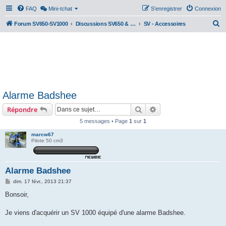
FAQ
Mini-tchat
S’enregistrer
Connexion
R
Forum SV650-SV1000
Discussions SV650 & SV1000 N/S
SV - Accessoires
e
c
h
e
r
Alarme Badshee
c
Rechercher
Recherche avancée
Répondre
h
e
5 messages • Page
1
sur
1
r
marcw67
Pilote 50 cm3
Alarme Badshee
M
dim. 17 févr., 2013 21:37
e
s
Bonsoir,
s
a
g
Je viens d'acquérir un SV 1000 équipé d'une alarme Badshee.
e