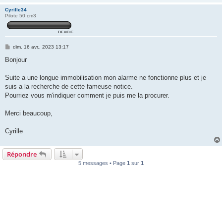
Cyrille34
Pilote 50 cm3
M
dim. 16 avr., 2023 13:17
e
s
Bonjour
s
a
g
Suite a une longue immobilisation mon alarme ne fonctionne plus et je
e
suis a la recherche de cette fameuse notice.
Pourriez vous m'indiquer comment je puis me la procurer.
Merci beaucoup,
Cyrille
Répondre
5 messages • Page
1
sur
1